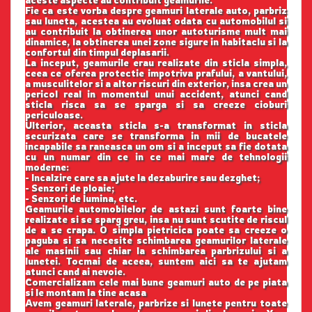
Fie ca este vorba despre geamuri laterale auto, parbriz
sau luneta, acestea au evoluat odata cu automobilul si
au contribuit la obtinerea unor autoturisme mult mai
dinamice, la obtinerea unei zone sigure in habitaclu si la
confortul din timpul deplasarii.
La inceput, geamurile erau realizate din sticla simpla,
ceea ce oferea protectie impotriva prafului, a vantului,
a musculitelor si a altor riscuri din exterior, insa crea un
pericol real in momentul unui accident, atunci cand
sticla risca sa se sparga si sa creeze cioburi
periculoase.
Ulterior, aceasta sticla s-a transformat in sticla
securizata care se transforma in mii de bucatele
incapabile sa raneasca un om si a inceput sa fie dotata
cu un numar din ce in ce mai mare de tehnologii
moderne:
- Incalzire care sa ajute la dezaburire sau dezghet;
- Senzori de ploaie;
- Senzori de lumina, etc.
Geamurile automobilelor de astazi sunt foarte bine
realizate si se sparg greu, insa nu sunt scutite de riscul
de a se crapa. O simpla pietricica poate sa creeze o
paguba si sa necesite schimbarea geamurilor laterale
ale masinii sau chiar la schimbarea parbrizului si a
lunetei. Tocmai de aceea, suntem aici sa te ajutam
atunci cand ai nevoie.
Comercializam cele mai bune geamuri auto de pe piata
si le montam la tine acasa
Avem geamuri laterale, parbrize si lunete pentru toate