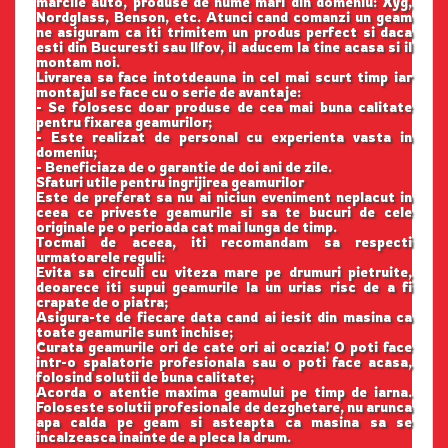
marcile auto, produse de nume mari din domeniu: Xyg,
Nordglass, Benson, etc. Atunci cand comanzi un geam
ne asiguram ca iti trimitem un produs perfect si daca
esti din Bucuresti sau Ilfov, il aducem la tine acasa si il
montam noi.
Livrarea sa face intotdeauna in cel mai scurt timp iar
montajul se face cu o serie de avantaje:
- Se folosesc doar produse de cea mai buna calitate
pentru fixarea geamurilor;
- Este realizat de personal cu experienta vasta in
domeniu;
- Beneficiaza de o garantie de doi ani de zile.
Sfaturi utile pentru ingrijirea geamurilor
Este de preferat sa nu ai niciun eveniment neplacut in
ceea ce priveste geamurile si sa te bucuri de cele
originale pe o perioada cat mai lunga de timp.
Tocmai de aceea, iti recomandam sa respecti
urmatoarele reguli:
Evita sa circuli cu viteza mare pe drumuri pietruite,
deoarece iti supui geamurile la un urias risc de a fi
crapate de o piatra;
Asigura-te de fiecare data cand ai iesit din masina ca
toate geamurile sunt inchise;
Curata geamurile ori de cate ori ai ocazia! O poti face
intr-o spalatorie profesionala sau o poti face acasa,
folosind solutii de buna calitate;
Acorda o atentie maxima geamului pe timp de iarna.
Foloseste solutii profesionale de dezghetare, nu arunca
apa calda pe geam si asteapta ca masina sa se
incalzeasca inainte de a pleca la drum.