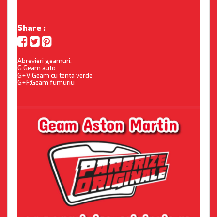
Share :
Abrevieri geamuri:
G:Geam auto
G+V:Geam cu tenta verde
G+F:Geam fumuriu