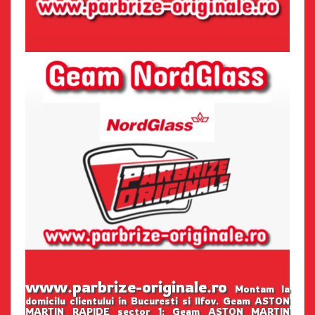
www.parbrize-originale.ro
Montam la
domicilu clientului in Bucuresti si Ilfov. Geam ASTON
MARTIN RAPIDE sector 1: Geam ASTON MARTIN