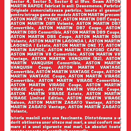
Sector 4, Sector 5, Sector 6 si Ilfov. Geam ASTON
MARTIN RAPIDE fabricat in anii: Deasemenea, Parbrize
Originale comercializeaza parbrize, lunete si geamuri
pentru intraga gama de modele ASTON MARTIN precum:
ASTON MARTIN CYGNET, ASTON MARTIN DB11 Coupe,
ASTON MARTIN DB11 Volante, ASTON MARTIN DB7
Convertible, ASTON MARTIN DB7 Coupe, ASTON
MARTIN DB9 Convertible, ASTON MARTIN DB9 Coupe,
ASTON MARTIN DBS Coupe, ASTON MARTIN DBS
Volante, ASTON MARTIN LAGONDA I, ASTON MARTIN
LAGONDA I Estate, ASTON MARTIN ONE 77, ASTON
MARTIN RAPIDE, ASTON MARTIN TICKFORD CAPRI,
ASTON MARTIN V8 Convertible, ASTON MARTIN V8
Vantage, ASTON MARTIN VANQUISH (R2), ASTON
MARTIN VANQUISH Convertible, ASTON MARTIN
VANQUISH Coupe, ASTON MARTIN VANTAGE
Convertible, ASTON MARTIN VANTAGE Coupe, ASTON
MARTIN VANTAGE Coupe, ASTON MARTIN VIRAGE
Convertible, ASTON MARTIN VIRAGE Convertible,
ASTON MARTIN VIRAGE Coupe, ASTON MARTIN
VIRAGE Coupe, ASTON MARTIN VIRAGE Coupe,
ASTON MARTIN VIRAGE Estate, ASTON MARTIN
VIRAGE Limited Edition, ASTON MARTIN VIRAGE
Saloon, ASTON MARTIN ZAGATO Vantage, ASTON
MARTIN ZAGATO Vantage, ASTON MARTIN ZAGATO
Volante,
Istoria masinii este una fascinanta. Dintotdeauna s-a
dorit obtinerea unor viteze mai mari, a unui confort mai
mare si a unei sigurante mai mari. La absolut toate
aceste aspecte au contribuit geamurile.