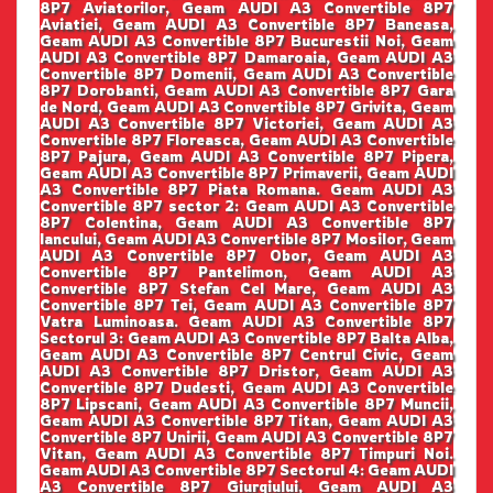
8P7 Aviatorilor, Geam AUDI A3 Convertible 8P7
Aviatiei, Geam AUDI A3 Convertible 8P7 Baneasa,
Geam AUDI A3 Convertible 8P7 Bucurestii Noi, Geam
AUDI A3 Convertible 8P7 Damaroaia, Geam AUDI A3
Convertible 8P7 Domenii, Geam AUDI A3 Convertible
8P7 Dorobanti, Geam AUDI A3 Convertible 8P7 Gara
de Nord, Geam AUDI A3 Convertible 8P7 Grivita, Geam
AUDI A3 Convertible 8P7 Victoriei, Geam AUDI A3
Convertible 8P7 Floreasca, Geam AUDI A3 Convertible
8P7 Pajura, Geam AUDI A3 Convertible 8P7 Pipera,
Geam AUDI A3 Convertible 8P7 Primaverii, Geam AUDI
A3 Convertible 8P7 Piata Romana. Geam AUDI A3
Convertible 8P7 sector 2: Geam AUDI A3 Convertible
8P7 Colentina, Geam AUDI A3 Convertible 8P7
Iancului, Geam AUDI A3 Convertible 8P7 Mosilor, Geam
AUDI A3 Convertible 8P7 Obor, Geam AUDI A3
Convertible 8P7 Pantelimon, Geam AUDI A3
Convertible 8P7 Stefan Cel Mare, Geam AUDI A3
Convertible 8P7 Tei, Geam AUDI A3 Convertible 8P7
Vatra Luminoasa. Geam AUDI A3 Convertible 8P7
Sectorul 3: Geam AUDI A3 Convertible 8P7 Balta Alba,
Geam AUDI A3 Convertible 8P7 Centrul Civic, Geam
AUDI A3 Convertible 8P7 Dristor, Geam AUDI A3
Convertible 8P7 Dudesti, Geam AUDI A3 Convertible
8P7 Lipscani, Geam AUDI A3 Convertible 8P7 Muncii,
Geam AUDI A3 Convertible 8P7 Titan, Geam AUDI A3
Convertible 8P7 Unirii, Geam AUDI A3 Convertible 8P7
Vitan, Geam AUDI A3 Convertible 8P7 Timpuri Noi.
Geam AUDI A3 Convertible 8P7 Sectorul 4: Geam AUDI
A3 Convertible 8P7 Giurgiului, Geam AUDI A3