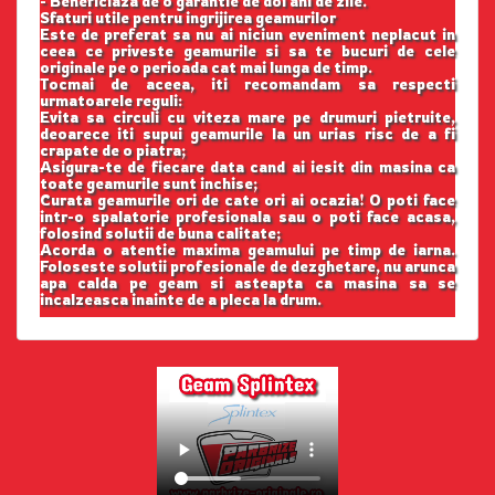
- Beneficiaza de o garantie de doi ani de zile.
Sfaturi utile pentru ingrijirea geamurilor
Este de preferat sa nu ai niciun eveniment neplacut in
ceea ce priveste geamurile si sa te bucuri de cele
originale pe o perioada cat mai lunga de timp.
Tocmai de aceea, iti recomandam sa respecti
urmatoarele reguli:
Evita sa circuli cu viteza mare pe drumuri pietruite,
deoarece iti supui geamurile la un urias risc de a fi
crapate de o piatra;
Asigura-te de fiecare data cand ai iesit din masina ca
toate geamurile sunt inchise;
Curata geamurile ori de cate ori ai ocazia! O poti face
intr-o spalatorie profesionala sau o poti face acasa,
folosind solutii de buna calitate;
Acorda o atentie maxima geamului pe timp de iarna.
Foloseste solutii profesionale de dezghetare, nu arunca
apa calda pe geam si asteapta ca masina sa se
incalzeasca inainte de a pleca la drum.