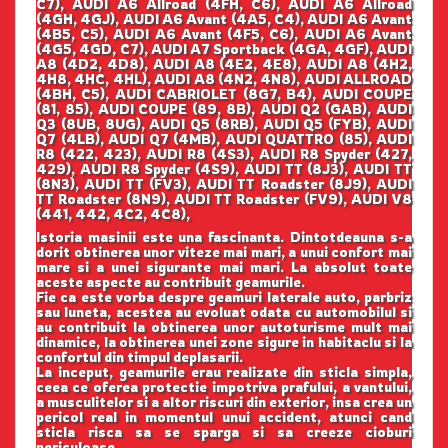
C7), AUDI A6 Allroad (4FH, C6), AUDI A6 Allroad
(4GH, 4GJ), AUDI A6 Avant (4A5, C4), AUDI A6 Avant
(4B5, C5), AUDI A6 Avant (4F5, C6), AUDI A6 Avant
(4G5, 4GD, C7), AUDI A7 Sportback (4GA, 4GF), AUDI
A8 (4D2, 4D8), AUDI A8 (4E2, 4E8), AUDI A8 (4H2,
4H8, 4HC, 4HL), AUDI A8 (4N2, 4N8), AUDI ALLROAD
(4BH, C5), AUDI CABRIOLET (8G7, B4), AUDI COUPE
(81, 85), AUDI COUPE (89, 8B), AUDI Q2 (GAB), AUDI
Q3 (8UB, 8UG), AUDI Q5 (8RB), AUDI Q5 (FYB), AUDI
Q7 (4LB), AUDI Q7 (4MB), AUDI QUATTRO (85), AUDI
R8 (422, 423), AUDI R8 (4S3), AUDI R8 Spyder (427,
429), AUDI R8 Spyder (4S9), AUDI TT (8J3), AUDI TT
(8N3), AUDI TT (FV3), AUDI TT Roadster (8J9), AUDI
TT Roadster (8N9), AUDI TT Roadster (FV9), AUDI V8
(441, 442, 4C2, 4C8),
Istoria masinii este una fascinanta. Dintotdeauna s-a
dorit obtinerea unor viteze mai mari, a unui confort mai
mare si a unei sigurante mai mari. La absolut toate
aceste aspecte au contribuit geamurile.
Fie ca este vorba despre geamuri laterale auto, parbriz
sau luneta, acestea au evoluat odata cu automobilul si
au contribuit la obtinerea unor autoturisme mult mai
dinamice, la obtinerea unei zone sigure in habitaclu si la
confortul din timpul deplasarii.
La inceput, geamurile erau realizate din sticla simpla,
ceea ce oferea protectie impotriva prafului, a vantului,
a musculitelor si a altor riscuri din exterior, insa crea un
pericol real in momentul unui accident, atunci cand
sticla risca sa se sparga si sa creeze cioburi
periculoase.