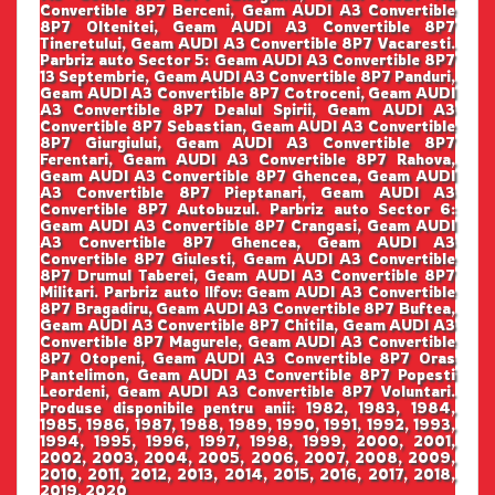
Convertible 8P7 Berceni, Geam AUDI A3 Convertible
8P7 Oltenitei, Geam AUDI A3 Convertible 8P7
Tineretului, Geam AUDI A3 Convertible 8P7 Vacaresti.
Parbriz auto Sector 5: Geam AUDI A3 Convertible 8P7
13 Septembrie, Geam AUDI A3 Convertible 8P7 Panduri,
Geam AUDI A3 Convertible 8P7 Cotroceni, Geam AUDI
A3 Convertible 8P7 Dealul Spirii, Geam AUDI A3
Convertible 8P7 Sebastian, Geam AUDI A3 Convertible
8P7 Giurgiului, Geam AUDI A3 Convertible 8P7
Ferentari, Geam AUDI A3 Convertible 8P7 Rahova,
Geam AUDI A3 Convertible 8P7 Ghencea, Geam AUDI
A3 Convertible 8P7 Pieptanari, Geam AUDI A3
Convertible 8P7 Autobuzul. Parbriz auto Sector 6:
Geam AUDI A3 Convertible 8P7 Crangasi, Geam AUDI
A3 Convertible 8P7 Ghencea, Geam AUDI A3
Convertible 8P7 Giulesti, Geam AUDI A3 Convertible
8P7 Drumul Taberei, Geam AUDI A3 Convertible 8P7
Militari. Parbriz auto Ilfov: Geam AUDI A3 Convertible
8P7 Bragadiru, Geam AUDI A3 Convertible 8P7 Buftea,
Geam AUDI A3 Convertible 8P7 Chitila, Geam AUDI A3
Convertible 8P7 Magurele, Geam AUDI A3 Convertible
8P7 Otopeni, Geam AUDI A3 Convertible 8P7 Oras
Pantelimon, Geam AUDI A3 Convertible 8P7 Popesti
Leordeni, Geam AUDI A3 Convertible 8P7 Voluntari.
Produse disponibile pentru anii: 1982, 1983, 1984,
1985, 1986, 1987, 1988, 1989, 1990, 1991, 1992, 1993,
1994, 1995, 1996, 1997, 1998, 1999, 2000, 2001,
2002, 2003, 2004, 2005, 2006, 2007, 2008, 2009,
2010, 2011, 2012, 2013, 2014, 2015, 2016, 2017, 2018,
2019, 2020