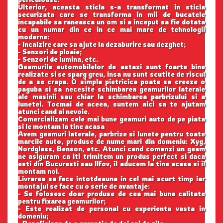
Ulterior, aceasta sticla s-a transformat in sticla
securizata care se transforma in mii de bucatele
incapabile sa raneasca un om si a inceput sa fie dotata
cu un numar din ce in ce mai mare de tehnologii
moderne:
- Incalzire care sa ajute la dezaburire sau dezghet;
- Senzori de ploaie;
- Senzori de lumina, etc.
Geamurile automobilelor de astazi sunt foarte bine
realizate si se sparg greu, insa nu sunt scutite de riscul
de a se crapa. O simpla pietricica poate sa creeze o
paguba si sa necesite schimbarea geamurilor laterale
ale masinii sau chiar la schimbarea parbrizului si a
lunetei. Tocmai de aceea, suntem aici sa te ajutam
atunci cand ai nevoie.
Comercializam cele mai bune geamuri auto de pe piata
si le montam la tine acasa
Avem geamuri laterale, parbrize si lunete pentru toate
marcile auto, produse de nume mari din domeniu: Xyg,
Nordglass, Benson, etc. Atunci cand comanzi un geam
ne asiguram ca iti trimitem un produs perfect si daca
esti din Bucuresti sau Ilfov, il aducem la tine acasa si il
montam noi.
Livrarea sa face intotdeauna in cel mai scurt timp iar
montajul se face cu o serie de avantaje:
- Se folosesc doar produse de cea mai buna calitate
pentru fixarea geamurilor;
- Este realizat de personal cu experienta vasta in
domeniu;