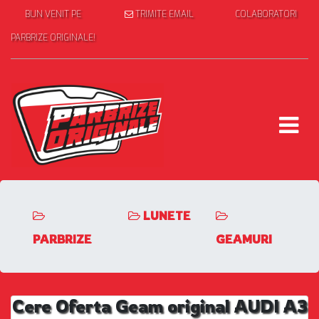
BUN VENIT PE
TRIMITE EMAIL
COLABORATORI
PARBRIZE ORIGINALE!
LUNETE
PARBRIZE
GEAMURI
Cere Oferta Geam original AUDI A3