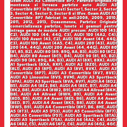
Geam AUDI A3 Convertible 8P7. Parbrize-originale.ro
monteaza si livreaza parbrize auto AUDI A3
Convertible 8P7 in Bucuresti Sector 1, Sector 2, Sector
3, Sector 4, Sector 5, Sector 6 si Ilfov. Geam AUDI A3
Convertible 8P7 fabricat in anii:2008, 2009, 2010,
2011, 2012, 2013, Deasemenea, Parbrize Originale
comercializeaza parbrize, lunete si geamuri pentru
intraga gama de modele AUDI precum: AUDI 100 (43,
C2), AUDI 100 (44, 44Q, C3), AUDI 100 (4A2, C4),
AUDI 100 Avant (43, C2), AUDI 100 Avant (44, 44Q,
C3), AUDI 100 Avant (4A5, C4), AUDI 200 (43), AUDI
200 (44, 44Q), AUDI 200 Avant (44, 44Q), AUDI 80
(81, 85, B2), AUDI 80 (89, 89Q, 8A, B3), AUDI 80 (8C2,
B4), AUDI 80 Avant (8C5, B4), AUDI 90 (81, 85, B2),
AUDI 90 (89, 89Q, 8A, B3), AUDI A1 (8X1, 8XK), AUDI
A1 Sportback (8XA, 8XF), AUDI A2 (8Z0), AUDI A3
(8L1), AUDI A3 (8P1), AUDI A3 (8V1, 8VK), AUDI A3
Convertible (8P7), AUDI A3 Convertible (8V7, 8VE),
AUDI A3 Limousine (8VS, 8VM), AUDI A3 Sportback
(8PA), AUDI A3 Sportback (8VA, 8VF), AUDI A4 (8D2,
B5), AUDI A4 (8E2, B6), AUDI A4 (8EC, B7), AUDI A4
(8K2, B8), AUDI A4 (8W2, B9), AUDI A4 Allroad (8KH,
B8), AUDI A4 Allroad (8WH, B9), AUDI A4 Avant
(8D5, B5), AUDI A4 Avant (8E5, B6), AUDI A4 Avant
(8ED, B7), AUDI A4 Avant (8K5, B8), AUDI A4 Avant
(8W5, B9), AUDI A4 Convertible (8H7, B6, 8HE, AUDI
A5 (8T3), AUDI A5 (F53), AUDI A5 Convertible (8F7),
AUDI A5 Convertible (F57), AUDI A5 Sportback (8TA),
AUDI A5 Sportback (F5A), AUDI A6 (4A2, C4), AUDI
A6 (4B2, C5), AUDI A6 (4F2, C6), AUDI A6 (4G2, 4GC,