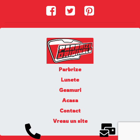
Parbrize
Lunete
Geamuri
Acasa
Contact
Vreau un site