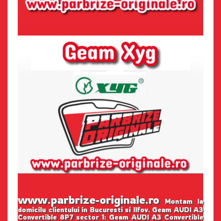
www.parbrize-originale.ro
Montam la
domicilu clientului in Bucuresti si Ilfov. Geam AUDI A3
Convertible 8P7 sector 1: Geam AUDI A3 Convertible