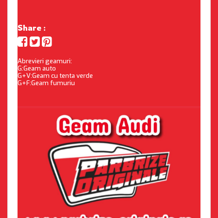
Share :
Abrevieri geamuri:
G:Geam auto
G+V:Geam cu tenta verde
G+F:Geam fumuriu