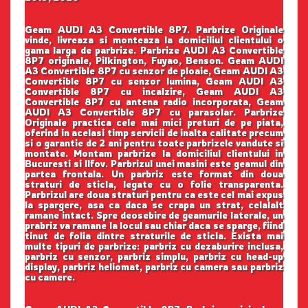
Geam AUDI A3 Convertible 8P7. Parbrize Originale
vinde, livreaza si monteaza la domiciliul clientului o
gama larga de parbrize. Parbrize AUDI A3 Convertible
8P7 originale, Pilkington, Fuyao, Benson. Geam AUDI
A3 Convertible 8P7 cu senzor de ploaie, Geam AUDI A3
Convertible 8P7 cu senzor lumina, Geam AUDI A3
Convertible 8P7 cu incalzire, Geam AUDI A3
Convertible 8P7 cu antena radio incorporata, Geam
AUDI A3 Convertible 8P7 cu parasolar. Parbrize
Originale practica cele mai mici preturi de pe piata,
oferind in acelasi timp servicii de inalta calitate precum
si o garantie de 2 ani pentru toate parbrizele vandute si
montate. Montam parbrize la domiciliul clientului in
Bucuresti si Ilfov. Parbrizul unei masini este geamul din
partea frontala. Un parbriz este format din doua
straturi de sticla, legate cu o folie transparenta.
Parbrizul are doua straturi pentru ca este cel mai expus
la spargere, asa ca daca se crapa un strat, celalalt
ramane intact. Spre deosebire de geamurile laterale, un
prabriz va ramane la locul sau chiar daca se sparge, fiind
tinut de folia dintre straturile de sticla. Exista mai
multe tipuri de parbrize: parbriz cu dezaburire inclusa,
parbriz cu senzor, parbriz simplu, parbriz cu head-up
display, parbriz heliomat, parbriz cu camera sau parbriz
cu camere.