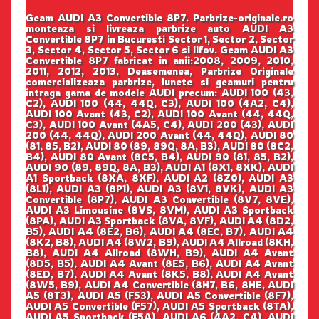
Geam AUDI A3 Convertible 8P7. Parbrize-originale.ro
monteaza si livreaza parbrize auto AUDI A3
Convertible 8P7 in Bucuresti Sector 1, Sector 2, Sector
3, Sector 4, Sector 5, Sector 6 si Ilfov. Geam AUDI A3
Convertible 8P7 fabricat in anii:2008, 2009, 2010,
2011, 2012, 2013, Deasemenea, Parbrize Originale
comercializeaza parbrize, lunete si geamuri pentru
intraga gama de modele AUDI precum: AUDI 100 (43,
C2), AUDI 100 (44, 44Q, C3), AUDI 100 (4A2, C4),
AUDI 100 Avant (43, C2), AUDI 100 Avant (44, 44Q,
C3), AUDI 100 Avant (4A5, C4), AUDI 200 (43), AUDI
200 (44, 44Q), AUDI 200 Avant (44, 44Q), AUDI 80
(81, 85, B2), AUDI 80 (89, 89Q, 8A, B3), AUDI 80 (8C2,
B4), AUDI 80 Avant (8C5, B4), AUDI 90 (81, 85, B2),
AUDI 90 (89, 89Q, 8A, B3), AUDI A1 (8X1, 8XK), AUDI
A1 Sportback (8XA, 8XF), AUDI A2 (8Z0), AUDI A3
(8L1), AUDI A3 (8P1), AUDI A3 (8V1, 8VK), AUDI A3
Convertible (8P7), AUDI A3 Convertible (8V7, 8VE),
AUDI A3 Limousine (8VS, 8VM), AUDI A3 Sportback
(8PA), AUDI A3 Sportback (8VA, 8VF), AUDI A4 (8D2,
B5), AUDI A4 (8E2, B6), AUDI A4 (8EC, B7), AUDI A4
(8K2, B8), AUDI A4 (8W2, B9), AUDI A4 Allroad (8KH,
B8), AUDI A4 Allroad (8WH, B9), AUDI A4 Avant
(8D5, B5), AUDI A4 Avant (8E5, B6), AUDI A4 Avant
(8ED, B7), AUDI A4 Avant (8K5, B8), AUDI A4 Avant
(8W5, B9), AUDI A4 Convertible (8H7, B6, 8HE, AUDI
A5 (8T3), AUDI A5 (F53), AUDI A5 Convertible (8F7),
AUDI A5 Convertible (F57), AUDI A5 Sportback (8TA),
AUDI A5 Sportback (F5A), AUDI A6 (4A2, C4), AUDI