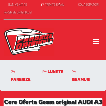
BUN VENIT PE
TRIMITE EMAIL
COLABORATORI
PARBRIZE ORIGINALE!
LUNETE
PARBRIZE
GEAMURI
Cere Oferta Geam original AUDI A3