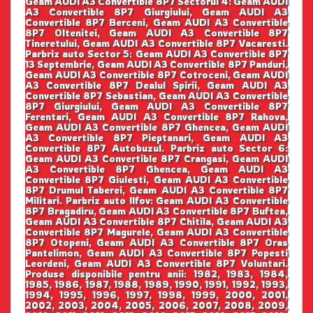
Geam AUDI A3 Convertible 8P7 Sectorul 4: Geam AUDI
A3 Convertible 8P7 Giurgiului, Geam AUDI A3
Convertible 8P7 Berceni, Geam AUDI A3 Convertible
8P7 Oltenitei, Geam AUDI A3 Convertible 8P7
Tineretului, Geam AUDI A3 Convertible 8P7 Vacaresti.
Parbriz auto Sector 5: Geam AUDI A3 Convertible 8P7
13 Septembrie, Geam AUDI A3 Convertible 8P7 Panduri,
Geam AUDI A3 Convertible 8P7 Cotroceni, Geam AUDI
A3 Convertible 8P7 Dealul Spirii, Geam AUDI A3
Convertible 8P7 Sebastian, Geam AUDI A3 Convertible
8P7 Giurgiului, Geam AUDI A3 Convertible 8P7
Ferentari, Geam AUDI A3 Convertible 8P7 Rahova,
Geam AUDI A3 Convertible 8P7 Ghencea, Geam AUDI
A3 Convertible 8P7 Pieptanari, Geam AUDI A3
Convertible 8P7 Autobuzul. Parbriz auto Sector 6:
Geam AUDI A3 Convertible 8P7 Crangasi, Geam AUDI
A3 Convertible 8P7 Ghencea, Geam AUDI A3
Convertible 8P7 Giulesti, Geam AUDI A3 Convertible
8P7 Drumul Taberei, Geam AUDI A3 Convertible 8P7
Militari. Parbriz auto Ilfov: Geam AUDI A3 Convertible
8P7 Bragadiru, Geam AUDI A3 Convertible 8P7 Buftea,
Geam AUDI A3 Convertible 8P7 Chitila, Geam AUDI A3
Convertible 8P7 Magurele, Geam AUDI A3 Convertible
8P7 Otopeni, Geam AUDI A3 Convertible 8P7 Oras
Pantelimon, Geam AUDI A3 Convertible 8P7 Popesti
Leordeni, Geam AUDI A3 Convertible 8P7 Voluntari.
Produse disponibile pentru anii: 1982, 1983, 1984,
1985, 1986, 1987, 1988, 1989, 1990, 1991, 1992, 1993,
1994, 1995, 1996, 1997, 1998, 1999, 2000, 2001,
2002, 2003, 2004, 2005, 2006, 2007, 2008, 2009,