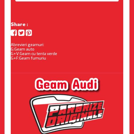
Share :
Abrevieri geamuri:
G:Geam auto
G+V:Geam cu tenta verde
G+F:Geam fumuriu