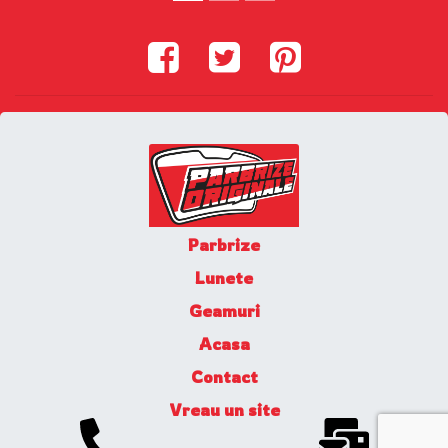
Parbrize
Lunete
Geamuri
Acasa
Contact
Vreau un site