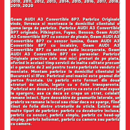
2010, 2011, 2012, 2013, 2014, 2015, 2016, 2017, 2018,
2019, 2020
Geam AUDI A3 Convertible 8P7. Parbrize Originale
vinde, livreaza si monteaza la domiciliul clientului o
gama larga de parbrize. Parbrize AUDI A3 Convertible
8P7 originale, Pilkington, Fuyao, Benson. Geam AUDI
A3 Convertible 8P7 cu senzor de ploaie, Geam AUDI A3
Convertible 8P7 cu senzor lumina, Geam AUDI A3
Convertible 8P7 cu incalzire, Geam AUDI A3
Convertible 8P7 cu antena radio incorporata, Geam
AUDI A3 Convertible 8P7 cu parasolar. Parbrize
Originale practica cele mai mici preturi de pe piata,
oferind in acelasi timp servicii de inalta calitate precum
si o garantie de 2 ani pentru toate parbrizele vandute si
montate. Montam parbrize la domiciliul clientului in
Bucuresti si Ilfov. Parbrizul unei masini este geamul din
partea frontala. Un parbriz este format din doua
straturi de sticla, legate cu o folie transparenta.
Parbrizul are doua straturi pentru ca este cel mai expus
la spargere, asa ca daca se crapa un strat, celalalt
ramane intact. Spre deosebire de geamurile laterale, un
prabriz va ramane la locul sau chiar daca se sparge, fiind
tinut de folia dintre straturile de sticla. Exista mai
multe tipuri de parbrize: parbriz cu dezaburire inclusa,
parbriz cu senzor, parbriz simplu, parbriz cu head-up
display, parbriz heliomat, parbriz cu camera sau parbriz
cu camere.