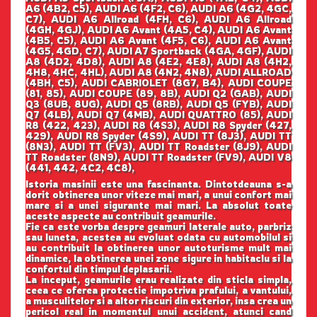
A6 (4B2, C5), AUDI A6 (4F2, C6), AUDI A6 (4G2, 4GC,
C7), AUDI A6 Allroad (4FH, C6), AUDI A6 Allroad
(4GH, 4GJ), AUDI A6 Avant (4A5, C4), AUDI A6 Avant
(4B5, C5), AUDI A6 Avant (4F5, C6), AUDI A6 Avant
(4G5, 4GD, C7), AUDI A7 Sportback (4GA, 4GF), AUDI
A8 (4D2, 4D8), AUDI A8 (4E2, 4E8), AUDI A8 (4H2,
4H8, 4HC, 4HL), AUDI A8 (4N2, 4N8), AUDI ALLROAD
(4BH, C5), AUDI CABRIOLET (8G7, B4), AUDI COUPE
(81, 85), AUDI COUPE (89, 8B), AUDI Q2 (GAB), AUDI
Q3 (8UB, 8UG), AUDI Q5 (8RB), AUDI Q5 (FYB), AUDI
Q7 (4LB), AUDI Q7 (4MB), AUDI QUATTRO (85), AUDI
R8 (422, 423), AUDI R8 (4S3), AUDI R8 Spyder (427,
429), AUDI R8 Spyder (4S9), AUDI TT (8J3), AUDI TT
(8N3), AUDI TT (FV3), AUDI TT Roadster (8J9), AUDI
TT Roadster (8N9), AUDI TT Roadster (FV9), AUDI V8
(441, 442, 4C2, 4C8),
Istoria masinii este una fascinanta. Dintotdeauna s-a
dorit obtinerea unor viteze mai mari, a unui confort mai
mare si a unei sigurante mai mari. La absolut toate
aceste aspecte au contribuit geamurile.
Fie ca este vorba despre geamuri laterale auto, parbriz
sau luneta, acestea au evoluat odata cu automobilul si
au contribuit la obtinerea unor autoturisme mult mai
dinamice, la obtinerea unei zone sigure in habitaclu si la
confortul din timpul deplasarii.
La inceput, geamurile erau realizate din sticla simpla,
ceea ce oferea protectie impotriva prafului, a vantului,
a musculitelor si a altor riscuri din exterior, insa crea un
pericol real in momentul unui accident, atunci cand