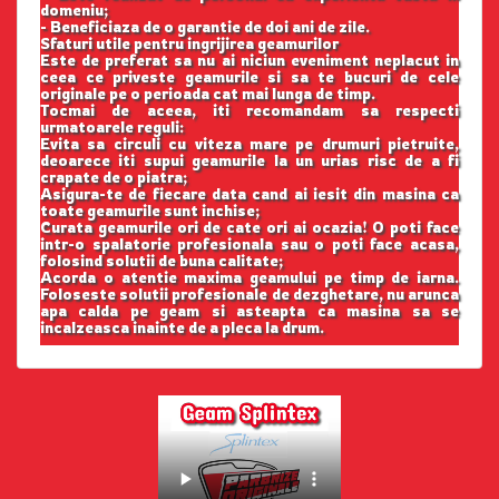
domeniu;
- Beneficiaza de o garantie de doi ani de zile.
Sfaturi utile pentru ingrijirea geamurilor
Este de preferat sa nu ai niciun eveniment neplacut in
ceea ce priveste geamurile si sa te bucuri de cele
originale pe o perioada cat mai lunga de timp.
Tocmai de aceea, iti recomandam sa respecti
urmatoarele reguli:
Evita sa circuli cu viteza mare pe drumuri pietruite,
deoarece iti supui geamurile la un urias risc de a fi
crapate de o piatra;
Asigura-te de fiecare data cand ai iesit din masina ca
toate geamurile sunt inchise;
Curata geamurile ori de cate ori ai ocazia! O poti face
intr-o spalatorie profesionala sau o poti face acasa,
folosind solutii de buna calitate;
Acorda o atentie maxima geamului pe timp de iarna.
Foloseste solutii profesionale de dezghetare, nu arunca
apa calda pe geam si asteapta ca masina sa se
incalzeasca inainte de a pleca la drum.