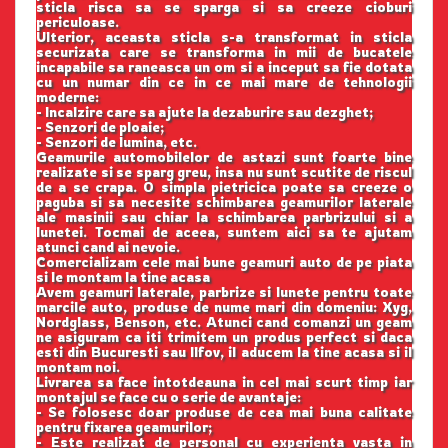
sticla risca sa se sparga si sa creeze cioburi
periculoase.
Ulterior, aceasta sticla s-a transformat in sticla
securizata care se transforma in mii de bucatele
incapabile sa raneasca un om si a inceput sa fie dotata
cu un numar din ce in ce mai mare de tehnologii
moderne:
- Incalzire care sa ajute la dezaburire sau dezghet;
- Senzori de ploaie;
- Senzori de lumina, etc.
Geamurile automobilelor de astazi sunt foarte bine
realizate si se sparg greu, insa nu sunt scutite de riscul
de a se crapa. O simpla pietricica poate sa creeze o
paguba si sa necesite schimbarea geamurilor laterale
ale masinii sau chiar la schimbarea parbrizului si a
lunetei. Tocmai de aceea, suntem aici sa te ajutam
atunci cand ai nevoie.
Comercializam cele mai bune geamuri auto de pe piata
si le montam la tine acasa
Avem geamuri laterale, parbrize si lunete pentru toate
marcile auto, produse de nume mari din domeniu: Xyg,
Nordglass, Benson, etc. Atunci cand comanzi un geam
ne asiguram ca iti trimitem un produs perfect si daca
esti din Bucuresti sau Ilfov, il aducem la tine acasa si il
montam noi.
Livrarea sa face intotdeauna in cel mai scurt timp iar
montajul se face cu o serie de avantaje:
- Se folosesc doar produse de cea mai buna calitate
pentru fixarea geamurilor;
- Este realizat de personal cu experienta vasta in