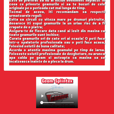
Este de preferat sa nu ai niciun eveniment neplacut in
ceea ce priveste geamurile si sa te bucuri de cele
originale pe o perioada cat mai lunga de timp.
Tocmai de aceea, iti recomandam sa respecti
urmatoarele reguli:
Evita sa circuli cu viteza mare pe drumuri pietruite,
deoarece iti supui geamurile la un urias risc de a fi
crapate de o piatra;
Asigura-te de fiecare data cand ai iesit din masina ca
toate geamurile sunt inchise;
Curata geamurile ori de cate ori ai ocazia! O poti face
intr-o spalatorie profesionala sau o poti face acasa,
folosind solutii de buna calitate;
Acorda o atentie maxima geamului pe timp de iarna.
Foloseste solutii profesionale de dezghetare, nu arunca
apa calda pe geam si asteapta ca masina sa se
incalzeasca inainte de a pleca la drum.