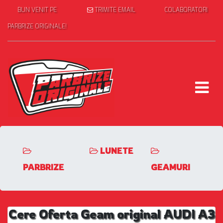
BUN VENIT PE
TRIMITE EMAIL
COLABORATORI
PARBRIZE ORIGINALE!
LUNETE
PARBRIZE
GEAMURI
Cere Oferta Geam original AUDI A3