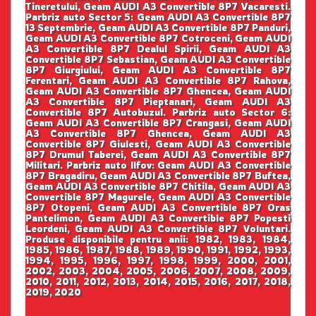
Tineretului, Geam AUDI A3 Convertible 8P7 Vacaresti.
Parbriz auto Sector 5: Geam AUDI A3 Convertible 8P7
13 Septembrie, Geam AUDI A3 Convertible 8P7 Panduri,
Geam AUDI A3 Convertible 8P7 Cotroceni, Geam AUDI
A3 Convertible 8P7 Dealul Spirii, Geam AUDI A3
Convertible 8P7 Sebastian, Geam AUDI A3 Convertible
8P7 Giurgiului, Geam AUDI A3 Convertible 8P7
Ferentari, Geam AUDI A3 Convertible 8P7 Rahova,
Geam AUDI A3 Convertible 8P7 Ghencea, Geam AUDI
A3 Convertible 8P7 Pieptanari, Geam AUDI A3
Convertible 8P7 Autobuzul. Parbriz auto Sector 6:
Geam AUDI A3 Convertible 8P7 Crangasi, Geam AUDI
A3 Convertible 8P7 Ghencea, Geam AUDI A3
Convertible 8P7 Giulesti, Geam AUDI A3 Convertible
8P7 Drumul Taberei, Geam AUDI A3 Convertible 8P7
Militari. Parbriz auto Ilfov: Geam AUDI A3 Convertible
8P7 Bragadiru, Geam AUDI A3 Convertible 8P7 Buftea,
Geam AUDI A3 Convertible 8P7 Chitila, Geam AUDI A3
Convertible 8P7 Magurele, Geam AUDI A3 Convertible
8P7 Otopeni, Geam AUDI A3 Convertible 8P7 Oras
Pantelimon, Geam AUDI A3 Convertible 8P7 Popesti
Leordeni, Geam AUDI A3 Convertible 8P7 Voluntari.
Produse disponibile pentru anii: 1982, 1983, 1984,
1985, 1986, 1987, 1988, 1989, 1990, 1991, 1992, 1993,
1994, 1995, 1996, 1997, 1998, 1999, 2000, 2001,
2002, 2003, 2004, 2005, 2006, 2007, 2008, 2009,
2010, 2011, 2012, 2013, 2014, 2015, 2016, 2017, 2018,
2019, 2020