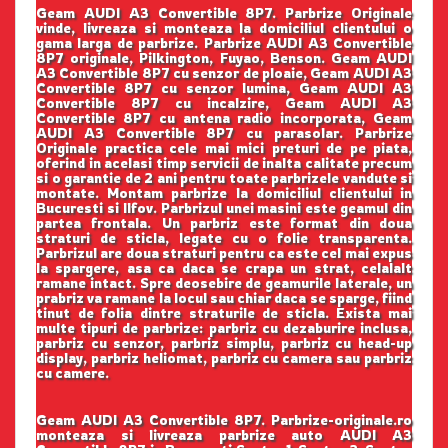
Geam AUDI A3 Convertible 8P7. Parbrize Originale
vinde, livreaza si monteaza la domiciliul clientului o
gama larga de parbrize. Parbrize AUDI A3 Convertible
8P7 originale, Pilkington, Fuyao, Benson. Geam AUDI
A3 Convertible 8P7 cu senzor de ploaie, Geam AUDI A3
Convertible 8P7 cu senzor lumina, Geam AUDI A3
Convertible 8P7 cu incalzire, Geam AUDI A3
Convertible 8P7 cu antena radio incorporata, Geam
AUDI A3 Convertible 8P7 cu parasolar. Parbrize
Originale practica cele mai mici preturi de pe piata,
oferind in acelasi timp servicii de inalta calitate precum
si o garantie de 2 ani pentru toate parbrizele vandute si
montate. Montam parbrize la domiciliul clientului in
Bucuresti si Ilfov. Parbrizul unei masini este geamul din
partea frontala. Un parbriz este format din doua
straturi de sticla, legate cu o folie transparenta.
Parbrizul are doua straturi pentru ca este cel mai expus
la spargere, asa ca daca se crapa un strat, celalalt
ramane intact. Spre deosebire de geamurile laterale, un
prabriz va ramane la locul sau chiar daca se sparge, fiind
tinut de folia dintre straturile de sticla. Exista mai
multe tipuri de parbrize: parbriz cu dezaburire inclusa,
parbriz cu senzor, parbriz simplu, parbriz cu head-up
display, parbriz heliomat, parbriz cu camera sau parbriz
cu camere.
Geam AUDI A3 Convertible 8P7. Parbrize-originale.ro
monteaza si livreaza parbrize auto AUDI A3