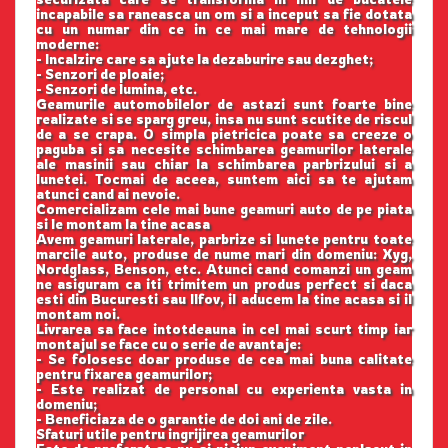
incapabile sa raneasca un om si a inceput sa fie dotata
cu un numar din ce in ce mai mare de tehnologii
moderne:
- Incalzire care sa ajute la dezaburire sau dezghet;
- Senzori de ploaie;
- Senzori de lumina, etc.
Geamurile automobilelor de astazi sunt foarte bine
realizate si se sparg greu, insa nu sunt scutite de riscul
de a se crapa. O simpla pietricica poate sa creeze o
paguba si sa necesite schimbarea geamurilor laterale
ale masinii sau chiar la schimbarea parbrizului si a
lunetei. Tocmai de aceea, suntem aici sa te ajutam
atunci cand ai nevoie.
Comercializam cele mai bune geamuri auto de pe piata
si le montam la tine acasa
Avem geamuri laterale, parbrize si lunete pentru toate
marcile auto, produse de nume mari din domeniu: Xyg,
Nordglass, Benson, etc. Atunci cand comanzi un geam
ne asiguram ca iti trimitem un produs perfect si daca
esti din Bucuresti sau Ilfov, il aducem la tine acasa si il
montam noi.
Livrarea sa face intotdeauna in cel mai scurt timp iar
montajul se face cu o serie de avantaje:
- Se folosesc doar produse de cea mai buna calitate
pentru fixarea geamurilor;
- Este realizat de personal cu experienta vasta in
domeniu;
- Beneficiaza de o garantie de doi ani de zile.
Sfaturi utile pentru ingrijirea geamurilor