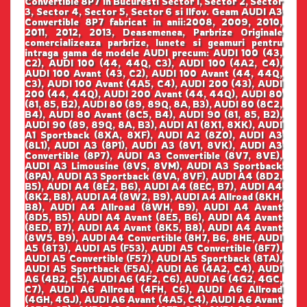
Convertible 8P7 in Bucuresti Sector 1, Sector 2, Sector
3, Sector 4, Sector 5, Sector 6 si Ilfov. Geam AUDI A3
Convertible 8P7 fabricat in anii:2008, 2009, 2010,
2011, 2012, 2013, Deasemenea, Parbrize Originale
comercializeaza parbrize, lunete si geamuri pentru
intraga gama de modele AUDI precum: AUDI 100 (43,
C2), AUDI 100 (44, 44Q, C3), AUDI 100 (4A2, C4),
AUDI 100 Avant (43, C2), AUDI 100 Avant (44, 44Q,
C3), AUDI 100 Avant (4A5, C4), AUDI 200 (43), AUDI
200 (44, 44Q), AUDI 200 Avant (44, 44Q), AUDI 80
(81, 85, B2), AUDI 80 (89, 89Q, 8A, B3), AUDI 80 (8C2,
B4), AUDI 80 Avant (8C5, B4), AUDI 90 (81, 85, B2),
AUDI 90 (89, 89Q, 8A, B3), AUDI A1 (8X1, 8XK), AUDI
A1 Sportback (8XA, 8XF), AUDI A2 (8Z0), AUDI A3
(8L1), AUDI A3 (8P1), AUDI A3 (8V1, 8VK), AUDI A3
Convertible (8P7), AUDI A3 Convertible (8V7, 8VE),
AUDI A3 Limousine (8VS, 8VM), AUDI A3 Sportback
(8PA), AUDI A3 Sportback (8VA, 8VF), AUDI A4 (8D2,
B5), AUDI A4 (8E2, B6), AUDI A4 (8EC, B7), AUDI A4
(8K2, B8), AUDI A4 (8W2, B9), AUDI A4 Allroad (8KH,
B8), AUDI A4 Allroad (8WH, B9), AUDI A4 Avant
(8D5, B5), AUDI A4 Avant (8E5, B6), AUDI A4 Avant
(8ED, B7), AUDI A4 Avant (8K5, B8), AUDI A4 Avant
(8W5, B9), AUDI A4 Convertible (8H7, B6, 8HE, AUDI
A5 (8T3), AUDI A5 (F53), AUDI A5 Convertible (8F7),
AUDI A5 Convertible (F57), AUDI A5 Sportback (8TA),
AUDI A5 Sportback (F5A), AUDI A6 (4A2, C4), AUDI
A6 (4B2, C5), AUDI A6 (4F2, C6), AUDI A6 (4G2, 4GC,
C7), AUDI A6 Allroad (4FH, C6), AUDI A6 Allroad
(4GH, 4GJ), AUDI A6 Avant (4A5, C4), AUDI A6 Avant