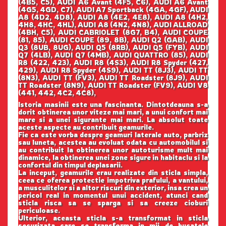
(4B5, C5), AUDI A6 Avant (4F5, C6), AUDI A6 Avant
(4G5, 4GD, C7), AUDI A7 Sportback (4GA, 4GF), AUDI
A8 (4D2, 4D8), AUDI A8 (4E2, 4E8), AUDI A8 (4H2,
4H8, 4HC, 4HL), AUDI A8 (4N2, 4N8), AUDI ALLROAD
(4BH, C5), AUDI CABRIOLET (8G7, B4), AUDI COUPE
(81, 85), AUDI COUPE (89, 8B), AUDI Q2 (GAB), AUDI
Q3 (8UB, 8UG), AUDI Q5 (8RB), AUDI Q5 (FYB), AUDI
Q7 (4LB), AUDI Q7 (4MB), AUDI QUATTRO (85), AUDI
R8 (422, 423), AUDI R8 (4S3), AUDI R8 Spyder (427,
429), AUDI R8 Spyder (4S9), AUDI TT (8J3), AUDI TT
(8N3), AUDI TT (FV3), AUDI TT Roadster (8J9), AUDI
TT Roadster (8N9), AUDI TT Roadster (FV9), AUDI V8
(441, 442, 4C2, 4C8),
Istoria masinii este una fascinanta. Dintotdeauna s-a
dorit obtinerea unor viteze mai mari, a unui confort mai
mare si a unei sigurante mai mari. La absolut toate
aceste aspecte au contribuit geamurile.
Fie ca este vorba despre geamuri laterale auto, parbriz
sau luneta, acestea au evoluat odata cu automobilul si
au contribuit la obtinerea unor autoturisme mult mai
dinamice, la obtinerea unei zone sigure in habitaclu si la
confortul din timpul deplasarii.
La inceput, geamurile erau realizate din sticla simpla,
ceea ce oferea protectie impotriva prafului, a vantului,
a musculitelor si a altor riscuri din exterior, insa crea un
pericol real in momentul unui accident, atunci cand
sticla risca sa se sparga si sa creeze cioburi
periculoase.
Ulterior, aceasta sticla s-a transformat in sticla
securizata care se transforma in mii de bucatele