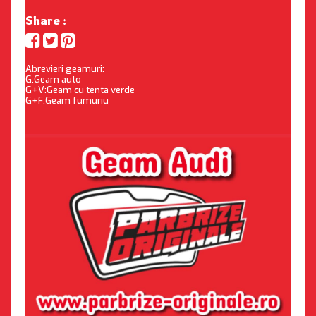
Share :
Abrevieri geamuri:
G:Geam auto
G+V:Geam cu tenta verde
G+F:Geam fumuriu