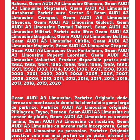
Rahova, Geam AUDI A3 Limousine Ghencea, Geam AUDI
A3 Limousine Pieptanari, Geam AUDI A3 Limousine
Autobuzul. Parbriz auto Sector 6: Geam AUDI A3
Limousine Crangasi, Geam AUDI A3 Limousine
Ghencea, Geam AUDI A3 Limousine Giulesti, Geam
AUDI A3 Limousine Drumul Taberei, Geam AUDI A3
Limousine Militari. Parbriz auto Ilfov: Geam AUDI A3
Limousine Bragadiru, Geam AUDI A3 Limousine Buftea,
Geam AUDI A3 Limousine Chitila, Geam AUDI A3
Limousine Magurele, Geam AUDI A3 Limousine Otopeni,
Geam AUDI A3 Limousine Oras Pantelimon, Geam AUDI
A3 Limousine Popesti Leordeni, Geam AUDI A3
Limousine Voluntari. Produse disponibile pentru anii:
1982, 1983, 1984, 1985, 1986, 1987, 1988, 1989, 1990,
1991, 1992, 1993, 1994, 1995, 1996, 1997, 1998, 1999,
2000, 2001, 2002, 2003, 2004, 2005, 2006, 2007,
2008, 2009, 2010, 2011, 2012, 2013, 2014, 2015, 2016,
2017, 2018, 2019, 2020
Geam AUDI A3 Limousine. Parbrize Originale vinde,
livreaza si monteaza la domiciliul clientului o gama larga
de parbrize. Parbrize AUDI A3 Limousine originale,
Pilkington, Fuyao, Benson. Geam AUDI A3 Limousine cu
senzor de ploaie, Geam AUDI A3 Limousine cu senzor
lumina, Geam AUDI A3 Limousine cu incalzire, Geam
AUDI A3 Limousine cu antena radio incorporata, Geam
AUDI A3 Limousine cu parasolar. Parbrize Originale
practica cele mai mici preturi de pe piata, oferind in
acelasi timp servicii de inalta calitate precum si o