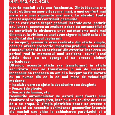
(441, 442, 4C2, 4C8),
Istoria masinii este una fascinanta. Dintotdeauna s-a
dorit obtinerea unor viteze mai mari, a unui confort mai
mare si a unei sigurante mai mari. La absolut toate
aceste aspecte au contribuit geamurile.
Fie ca este vorba despre geamuri laterale auto, parbriz
sau luneta, acestea au evoluat odata cu automobilul si
au contribuit la obtinerea unor autoturisme mult mai
dinamice, la obtinerea unei zone sigure in habitaclu si la
confortul din timpul deplasarii.
La inceput, geamurile erau realizate din sticla simpla,
ceea ce oferea protectie impotriva prafului, a vantului,
a musculitelor si a altor riscuri din exterior, insa crea un
pericol real in momentul unui accident, atunci cand
sticla risca sa se sparga si sa creeze cioburi
periculoase.
Ulterior, aceasta sticla s-a transformat in sticla
securizata care se transforma in mii de bucatele
incapabile sa raneasca un om si a inceput sa fie dotata
cu un numar din ce in ce mai mare de tehnologii
moderne:
- Incalzire care sa ajute la dezaburire sau dezghet;
- Senzori de ploaie;
- Senzori de lumina, etc.
Geamurile automobilelor de astazi sunt foarte bine
realizate si se sparg greu, insa nu sunt scutite de riscul
de a se crapa. O simpla pietricica poate sa creeze o
paguba si sa necesite schimbarea geamurilor laterale
ale masinii sau chiar la schimbarea parbrizului si a