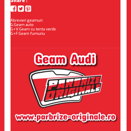
Share :
Abrevieri geamuri:
G:Geam auto
G+V:Geam cu tenta verde
G+F:Geam fumuriu