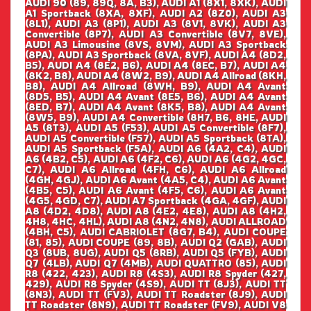
AUDI 90 (89, 89Q, 8A, B3), AUDI A1 (8X1, 8XK), AUDI
A1 Sportback (8XA, 8XF), AUDI A2 (8Z0), AUDI A3
(8L1), AUDI A3 (8P1), AUDI A3 (8V1, 8VK), AUDI A3
Convertible (8P7), AUDI A3 Convertible (8V7, 8VE),
AUDI A3 Limousine (8VS, 8VM), AUDI A3 Sportback
(8PA), AUDI A3 Sportback (8VA, 8VF), AUDI A4 (8D2,
B5), AUDI A4 (8E2, B6), AUDI A4 (8EC, B7), AUDI A4
(8K2, B8), AUDI A4 (8W2, B9), AUDI A4 Allroad (8KH,
B8), AUDI A4 Allroad (8WH, B9), AUDI A4 Avant
(8D5, B5), AUDI A4 Avant (8E5, B6), AUDI A4 Avant
(8ED, B7), AUDI A4 Avant (8K5, B8), AUDI A4 Avant
(8W5, B9), AUDI A4 Convertible (8H7, B6, 8HE, AUDI
A5 (8T3), AUDI A5 (F53), AUDI A5 Convertible (8F7),
AUDI A5 Convertible (F57), AUDI A5 Sportback (8TA),
AUDI A5 Sportback (F5A), AUDI A6 (4A2, C4), AUDI
A6 (4B2, C5), AUDI A6 (4F2, C6), AUDI A6 (4G2, 4GC,
C7), AUDI A6 Allroad (4FH, C6), AUDI A6 Allroad
(4GH, 4GJ), AUDI A6 Avant (4A5, C4), AUDI A6 Avant
(4B5, C5), AUDI A6 Avant (4F5, C6), AUDI A6 Avant
(4G5, 4GD, C7), AUDI A7 Sportback (4GA, 4GF), AUDI
A8 (4D2, 4D8), AUDI A8 (4E2, 4E8), AUDI A8 (4H2,
4H8, 4HC, 4HL), AUDI A8 (4N2, 4N8), AUDI ALLROAD
(4BH, C5), AUDI CABRIOLET (8G7, B4), AUDI COUPE
(81, 85), AUDI COUPE (89, 8B), AUDI Q2 (GAB), AUDI
Q3 (8UB, 8UG), AUDI Q5 (8RB), AUDI Q5 (FYB), AUDI
Q7 (4LB), AUDI Q7 (4MB), AUDI QUATTRO (85), AUDI
R8 (422, 423), AUDI R8 (4S3), AUDI R8 Spyder (427,
429), AUDI R8 Spyder (4S9), AUDI TT (8J3), AUDI TT
(8N3), AUDI TT (FV3), AUDI TT Roadster (8J9), AUDI
TT Roadster (8N9), AUDI TT Roadster (FV9), AUDI V8