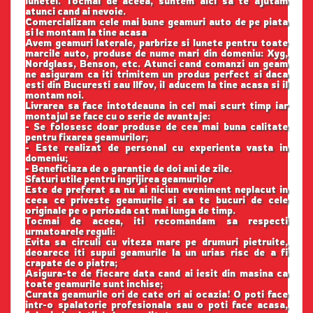
lunetei. Tocmai de aceea, suntem aici sa te ajutam
atunci cand ai nevoie.
Comercializam cele mai bune geamuri auto de pe piata
si le montam la tine acasa
Avem geamuri laterale, parbrize si lunete pentru toate
marcile auto, produse de nume mari din domeniu: Xyg,
Nordglass, Benson, etc. Atunci cand comanzi un geam
ne asiguram ca iti trimitem un produs perfect si daca
esti din Bucuresti sau Ilfov, il aducem la tine acasa si il
montam noi.
Livrarea sa face intotdeauna in cel mai scurt timp iar
montajul se face cu o serie de avantaje:
- Se folosesc doar produse de cea mai buna calitate
pentru fixarea geamurilor;
- Este realizat de personal cu experienta vasta in
domeniu;
- Beneficiaza de o garantie de doi ani de zile.
Sfaturi utile pentru ingrijirea geamurilor
Este de preferat sa nu ai niciun eveniment neplacut in
ceea ce priveste geamurile si sa te bucuri de cele
originale pe o perioada cat mai lunga de timp.
Tocmai de aceea, iti recomandam sa respecti
urmatoarele reguli:
Evita sa circuli cu viteza mare pe drumuri pietruite,
deoarece iti supui geamurile la un urias risc de a fi
crapate de o piatra;
Asigura-te de fiecare data cand ai iesit din masina ca
toate geamurile sunt inchise;
Curata geamurile ori de cate ori ai ocazia! O poti face
intr-o spalatorie profesionala sau o poti face acasa,