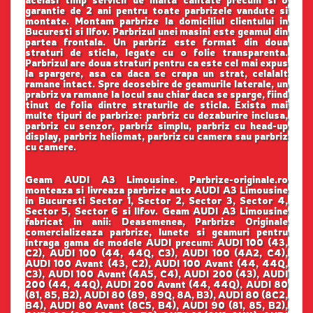
garantie de 2 ani pentru toate parbrizele vandute si
montate. Montam parbrize la domiciliul clientului in
Bucuresti si Ilfov. Parbrizul unei masini este geamul din
partea frontala. Un parbriz este format din doua
straturi de sticla, legate cu o folie transparenta.
Parbrizul are doua straturi pentru ca este cel mai expus
la spargere, asa ca daca se crapa un strat, celalalt
ramane intact. Spre deosebire de geamurile laterale, un
prabriz va ramane la locul sau chiar daca se sparge, fiind
tinut de folia dintre straturile de sticla. Exista mai
multe tipuri de parbrize: parbriz cu dezaburire inclusa,
parbriz cu senzor, parbriz simplu, parbriz cu head-up
display, parbriz heliomat, parbriz cu camera sau parbriz
cu camere.
Geam AUDI A3 Limousine. Parbrize-originale.ro
monteaza si livreaza parbrize auto AUDI A3 Limousine
in Bucuresti Sector 1, Sector 2, Sector 3, Sector 4,
Sector 5, Sector 6 si Ilfov. Geam AUDI A3 Limousine
fabricat in anii: Deasemenea, Parbrize Originale
comercializeaza parbrize, lunete si geamuri pentru
intraga gama de modele AUDI precum: AUDI 100 (43,
C2), AUDI 100 (44, 44Q, C3), AUDI 100 (4A2, C4),
AUDI 100 Avant (43, C2), AUDI 100 Avant (44, 44Q,
C3), AUDI 100 Avant (4A5, C4), AUDI 200 (43), AUDI
200 (44, 44Q), AUDI 200 Avant (44, 44Q), AUDI 80
(81, 85, B2), AUDI 80 (89, 89Q, 8A, B3), AUDI 80 (8C2,
B4), AUDI 80 Avant (8C5, B4), AUDI 90 (81, 85, B2),