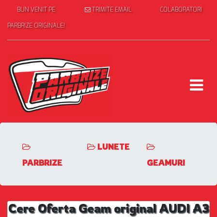
BUN VENIT PE
TRIMITE EMAIL
COLABORATORI
PARBRIZE ORIGINALE!
LUNETE
PARBRIZE
GEAMURI
Cere Oferta Geam original AUDI A3