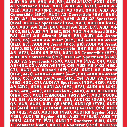
AUDI 90 (89, 89Q, 8A, B3), AUDI A1 (8X1, 8XK), AUDI
A1 Sportback (8XA, 8XF), AUDI A2 (8Z0), AUDI A3
(8L1), AUDI A3 (8P1), AUDI A3 (8V1, 8VK), AUDI A3
Convertible (8P7), AUDI A3 Convertible (8V7, 8VE),
AUDI A3 Limousine (8VS, 8VM), AUDI A3 Sportback
(8PA), AUDI A3 Sportback (8VA, 8VF), AUDI A4 (8D2,
B5), AUDI A4 (8E2, B6), AUDI A4 (8EC, B7), AUDI A4
(8K2, B8), AUDI A4 (8W2, B9), AUDI A4 Allroad (8KH,
B8), AUDI A4 Allroad (8WH, B9), AUDI A4 Avant
(8D5, B5), AUDI A4 Avant (8E5, B6), AUDI A4 Avant
(8ED, B7), AUDI A4 Avant (8K5, B8), AUDI A4 Avant
(8W5, B9), AUDI A4 Convertible (8H7, B6, 8HE, AUDI
A5 (8T3), AUDI A5 (F53), AUDI A5 Convertible (8F7),
AUDI A5 Convertible (F57), AUDI A5 Sportback (8TA),
AUDI A5 Sportback (F5A), AUDI A6 (4A2, C4), AUDI
A6 (4B2, C5), AUDI A6 (4F2, C6), AUDI A6 (4G2, 4GC,
C7), AUDI A6 Allroad (4FH, C6), AUDI A6 Allroad
(4GH, 4GJ), AUDI A6 Avant (4A5, C4), AUDI A6 Avant
(4B5, C5), AUDI A6 Avant (4F5, C6), AUDI A6 Avant
(4G5, 4GD, C7), AUDI A7 Sportback (4GA, 4GF), AUDI
A8 (4D2, 4D8), AUDI A8 (4E2, 4E8), AUDI A8 (4H2,
4H8, 4HC, 4HL), AUDI A8 (4N2, 4N8), AUDI ALLROAD
(4BH, C5), AUDI CABRIOLET (8G7, B4), AUDI COUPE
(81, 85), AUDI COUPE (89, 8B), AUDI Q2 (GAB), AUDI
Q3 (8UB, 8UG), AUDI Q5 (8RB), AUDI Q5 (FYB), AUDI
Q7 (4LB), AUDI Q7 (4MB), AUDI QUATTRO (85), AUDI
R8 (422, 423), AUDI R8 (4S3), AUDI R8 Spyder (427,
429), AUDI R8 Spyder (4S9), AUDI TT (8J3), AUDI TT
(8N3), AUDI TT (FV3), AUDI TT Roadster (8J9), AUDI
TT Roadster (8N9), AUDI TT Roadster (FV9), AUDI V8