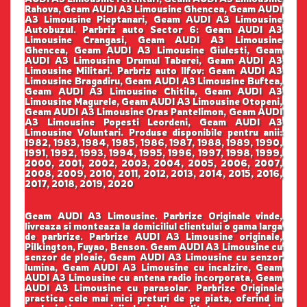
Rahova, Geam AUDI A3 Limousine Ghencea, Geam AUDI
A3 Limousine Pieptanari, Geam AUDI A3 Limousine
Autobuzul. Parbriz auto Sector 6: Geam AUDI A3
Limousine Crangasi, Geam AUDI A3 Limousine
Ghencea, Geam AUDI A3 Limousine Giulesti, Geam
AUDI A3 Limousine Drumul Taberei, Geam AUDI A3
Limousine Militari. Parbriz auto Ilfov: Geam AUDI A3
Limousine Bragadiru, Geam AUDI A3 Limousine Buftea,
Geam AUDI A3 Limousine Chitila, Geam AUDI A3
Limousine Magurele, Geam AUDI A3 Limousine Otopeni,
Geam AUDI A3 Limousine Oras Pantelimon, Geam AUDI
A3 Limousine Popesti Leordeni, Geam AUDI A3
Limousine Voluntari. Produse disponibile pentru anii:
1982, 1983, 1984, 1985, 1986, 1987, 1988, 1989, 1990,
1991, 1992, 1993, 1994, 1995, 1996, 1997, 1998, 1999,
2000, 2001, 2002, 2003, 2004, 2005, 2006, 2007,
2008, 2009, 2010, 2011, 2012, 2013, 2014, 2015, 2016,
2017, 2018, 2019, 2020
Geam AUDI A3 Limousine. Parbrize Originale vinde,
livreaza si monteaza la domiciliul clientului o gama larga
de parbrize. Parbrize AUDI A3 Limousine originale,
Pilkington, Fuyao, Benson. Geam AUDI A3 Limousine cu
senzor de ploaie, Geam AUDI A3 Limousine cu senzor
lumina, Geam AUDI A3 Limousine cu incalzire, Geam
AUDI A3 Limousine cu antena radio incorporata, Geam
AUDI A3 Limousine cu parasolar. Parbrize Originale
practica cele mai mici preturi de pe piata, oferind in