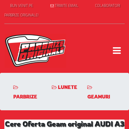
BUN VENIT PE
TRIMITE EMAIL
COLABORATORI
PARBRIZE ORIGINALE!
LUNETE
PARBRIZE
GEAMURI
Cere Oferta Geam original AUDI A3