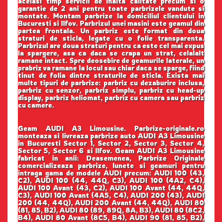
acelasi timp servicii de inalta calitate precum si o
garantie de 2 ani pentru toate parbrizele vandute si
montate. Montam parbrize la domiciliul clientului in
Bucuresti si Ilfov. Parbrizul unei masini este geamul din
partea frontala. Un parbriz este format din doua
straturi de sticla, legate cu o folie transparenta.
Parbrizul are doua straturi pentru ca este cel mai expus
la spargere, asa ca daca se crapa un strat, celalalt
ramane intact. Spre deosebire de geamurile laterale, un
prabriz va ramane la locul sau chiar daca se sparge, fiind
tinut de folia dintre straturile de sticla. Exista mai
multe tipuri de parbrize: parbriz cu dezaburire inclusa,
parbriz cu senzor, parbriz simplu, parbriz cu head-up
display, parbriz heliomat, parbriz cu camera sau parbriz
cu camere.
Geam AUDI A3 Limousine. Parbrize-originale.ro
monteaza si livreaza parbrize auto AUDI A3 Limousine
in Bucuresti Sector 1, Sector 2, Sector 3, Sector 4,
Sector 5, Sector 6 si Ilfov. Geam AUDI A3 Limousine
fabricat in anii: Deasemenea, Parbrize Originale
comercializeaza parbrize, lunete si geamuri pentru
intraga gama de modele AUDI precum: AUDI 100 (43,
C2), AUDI 100 (44, 44Q, C3), AUDI 100 (4A2, C4),
AUDI 100 Avant (43, C2), AUDI 100 Avant (44, 44Q,
C3), AUDI 100 Avant (4A5, C4), AUDI 200 (43), AUDI
200 (44, 44Q), AUDI 200 Avant (44, 44Q), AUDI 80
(81, 85, B2), AUDI 80 (89, 89Q, 8A, B3), AUDI 80 (8C2,
B4), AUDI 80 Avant (8C5, B4), AUDI 90 (81, 85, B2),