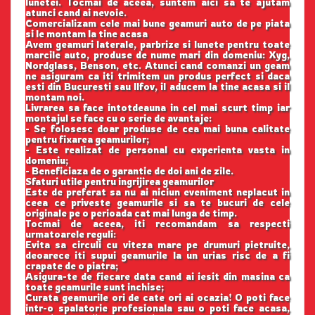
lunetei. Tocmai de aceea, suntem aici sa te ajutam
atunci cand ai nevoie.
Comercializam cele mai bune geamuri auto de pe piata
si le montam la tine acasa
Avem geamuri laterale, parbrize si lunete pentru toate
marcile auto, produse de nume mari din domeniu: Xyg,
Nordglass, Benson, etc. Atunci cand comanzi un geam
ne asiguram ca iti trimitem un produs perfect si daca
esti din Bucuresti sau Ilfov, il aducem la tine acasa si il
montam noi.
Livrarea sa face intotdeauna in cel mai scurt timp iar
montajul se face cu o serie de avantaje:
- Se folosesc doar produse de cea mai buna calitate
pentru fixarea geamurilor;
- Este realizat de personal cu experienta vasta in
domeniu;
- Beneficiaza de o garantie de doi ani de zile.
Sfaturi utile pentru ingrijirea geamurilor
Este de preferat sa nu ai niciun eveniment neplacut in
ceea ce priveste geamurile si sa te bucuri de cele
originale pe o perioada cat mai lunga de timp.
Tocmai de aceea, iti recomandam sa respecti
urmatoarele reguli:
Evita sa circuli cu viteza mare pe drumuri pietruite,
deoarece iti supui geamurile la un urias risc de a fi
crapate de o piatra;
Asigura-te de fiecare data cand ai iesit din masina ca
toate geamurile sunt inchise;
Curata geamurile ori de cate ori ai ocazia! O poti face
intr-o spalatorie profesionala sau o poti face acasa,