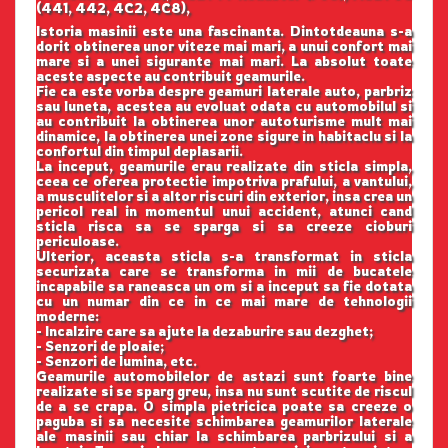
(441, 442, 4C2, 4C8),
Istoria masinii este una fascinanta. Dintotdeauna s-a
dorit obtinerea unor viteze mai mari, a unui confort mai
mare si a unei sigurante mai mari. La absolut toate
aceste aspecte au contribuit geamurile.
Fie ca este vorba despre geamuri laterale auto, parbriz
sau luneta, acestea au evoluat odata cu automobilul si
au contribuit la obtinerea unor autoturisme mult mai
dinamice, la obtinerea unei zone sigure in habitaclu si la
confortul din timpul deplasarii.
La inceput, geamurile erau realizate din sticla simpla,
ceea ce oferea protectie impotriva prafului, a vantului,
a musculitelor si a altor riscuri din exterior, insa crea un
pericol real in momentul unui accident, atunci cand
sticla risca sa se sparga si sa creeze cioburi
periculoase.
Ulterior, aceasta sticla s-a transformat in sticla
securizata care se transforma in mii de bucatele
incapabile sa raneasca un om si a inceput sa fie dotata
cu un numar din ce in ce mai mare de tehnologii
moderne:
- Incalzire care sa ajute la dezaburire sau dezghet;
- Senzori de ploaie;
- Senzori de lumina, etc.
Geamurile automobilelor de astazi sunt foarte bine
realizate si se sparg greu, insa nu sunt scutite de riscul
de a se crapa. O simpla pietricica poate sa creeze o
paguba si sa necesite schimbarea geamurilor laterale
ale masinii sau chiar la schimbarea parbrizului si a