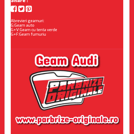
Share :
Abrevieri geamuri:
G:Geam auto
G+V:Geam cu tenta verde
G+F:Geam fumuriu