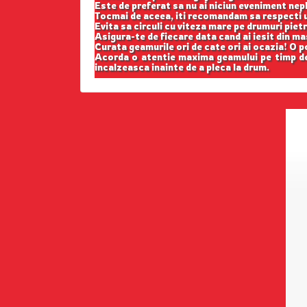
Este de preferat sa nu ai niciun eveniment nepl
Tocmai de aceea, iti recomandam sa respecti u
Evita sa circuli cu viteza mare pe drumuri pietr
Asigura-te de fiecare data cand ai iesit din m
Curata geamurile ori de cate ori ai ocazia! O p
Acorda o atentie maxima geamului pe timp de 
incalzeasca inainte de a pleca la drum.