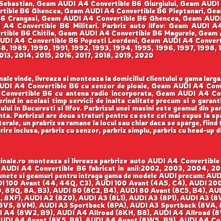
 Sebastian, Geam AUDI A4 Convertible B6 Giurgiului, Geam AUD
tible B6 Ghencea, Geam AUDI A4 Convertible B6 Pieptanari, Gea
B6 Crangasi, Geam AUDI A4 Convertible B6 Ghencea, Geam AUDI
 A4 Convertible B6 Militari. Parbriz auto Ilfov: Geam AUDI 
rtible B6 Chitila, Geam AUDI A4 Convertible B6 Magurele, Geam
DI A4 Convertible B6 Popesti Leordeni, Geam AUDI A4 Convertib
988, 1989, 1990, 1991, 1992, 1993, 1994, 1995, 1996, 1997, 199
013, 2014, 2015, 2016, 2017, 2018, 2019, 2020
le vinde, livreaza si monteaza la domiciliul clientului o gama larg
 AUDI A4 Convertible B6 cu senzor de ploaie, Geam AUDI A4 Co
Convertible B6 cu antena radio incorporata, Geam AUDI A4 Conv
erind in acelasi timp servicii de inalta calitate precum si o garan
lui in Bucuresti si Ilfov. Parbrizul unei masini este geamul din p
enta. Parbrizul are doua straturi pentru ca este cel mai expus la sp
rale, un prabriz va ramane la locul sau chiar daca se sparge, fiind ti
rire inclusa, parbriz cu senzor, parbriz simplu, parbriz cu head-up 
nale.ro monteaza si livreaza parbrize auto AUDI A4 Convertible B
am AUDI A4 Convertible B6 fabricat in anii:2002, 2003, 2004,
 lunete si geamuri pentru intraga gama de modele AUDI precum: AU
DI 100 Avant (44, 44Q, C3), AUDI 100 Avant (4A5, C4), AUDI 2
, 89Q, 8A, B3), AUDI 80 (8C2, B4), AUDI 80 Avant (8C5, B4), AUD
 8XF), AUDI A2 (8Z0), AUDI A3 (8L1), AUDI A3 (8P1), AUDI A3 (8
(8VS, 8VM), AUDI A3 Sportback (8PA), AUDI A3 Sportback (8VA, 
I A4 (8W2, B9), AUDI A4 Allroad (8KH, B8), AUDI A4 Allroad (
AUDI A4 Avant (8K5, B8), AUDI A4 Avant (8W5, B9), AUDI A4 Con