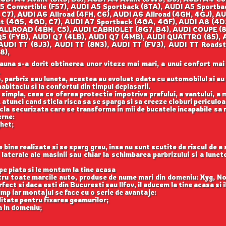
A5 Convertible (F57), AUDI A5 Sportback (8TA), AUDI A5 Sportb
 C7), AUDI A6 Allroad (4FH, C6), AUDI A6 Allroad (4GH, 4GJ), A
nt (4G5, 4GD, C7), AUDI A7 Sportback (4GA, 4GF), AUDI A8 (4D
ALLROAD (4BH, C5), AUDI CABRIOLET (8G7, B4), AUDI COUPE (81
Q5 (FYB), AUDI Q7 (4LB), AUDI Q7 (4MB), AUDI QUATTRO (85), A
 AUDI TT (8J3), AUDI TT (8N3), AUDI TT (FV3), AUDI TT Roadst
8),
auna s-a dorit obtinerea unor viteze mai mari, a unui confort mai
.
, parbriz sau luneta, acestea au evoluat odata cu automobilul si a
abitaclu si la confortul din timpul deplasarii.
 simpla, ceea ce oferea protectie impotriva prafului, a vantului, a mu
 atunci cand sticla risca sa se sparga si sa creeze cioburi periculoa
icla securizata care se transforma in mii de bucatele incapabile sa 
erne:
ghet;
ine realizate si se sparg greu, insa nu sunt scutite de riscul de a
aterale ale masinii sau chiar la schimbarea parbrizului si a lune
e piata si le montam la tine acasa
ntru toate marcile auto, produse de nume mari din domeniu: Xyg, N
ect si daca esti din Bucuresti sau Ilfov, il aducem la tine acasa si 
imp iar montajul se face cu o serie de avantaje:
itate pentru fixarea geamurilor;
a in domeniu;