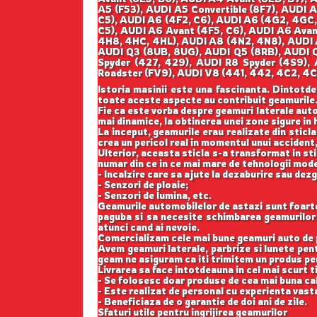
A5 (F53), AUDI A5 Convertible (8F7), AUDI 
C5), AUDI A6 (4F2, C6), AUDI A6 (4G2, 4GC,
C5), AUDI A6 Avant (4F5, C6), AUDI A6 Ava
4H8, 4HC, 4HL), AUDI A8 (4N2, 4N8), AUDI 
AUDI Q3 (8UB, 8UG), AUDI Q5 (8RB), AUDI 
Spyder (427, 429), AUDI R8 Spyder (4S9),
Roadster (FV9), AUDI V8 (441, 442, 4C2, 4C
Istoria masinii este una fascinanta. Dintotde
toate aceste aspecte au contribuit geamurile
Fie ca este vorba despre geamuri laterale auto
mai dinamice, la obtinerea unei zone sigure in h
La inceput, geamurile erau realizate din sticla
crea un pericol real in momentul unui accident,
Ulterior, aceasta sticla s-a transformat in st
numar din ce in ce mai mare de tehnologii mod
- Incalzire care sa ajute la dezaburire sau dez
- Senzori de ploaie;
- Senzori de lumina, etc.
Geamurile automobilelor de astazi sunt foarte b
paguba si sa necesite schimbarea geamurilor l
atunci cand ai nevoie.
Comercializam cele mai bune geamuri auto de p
Avem geamuri laterale, parbrize si lunete pe
geam ne asiguram ca iti trimitem un produs perf
Livrarea sa face intotdeauna in cel mai scurt t
- Se folosesc doar produse de cea mai buna cal
- Este realizat de personal cu experienta vast
- Beneficiaza de o garantie de doi ani de zile.
Sfaturi utile pentru ingrijirea geamurilor