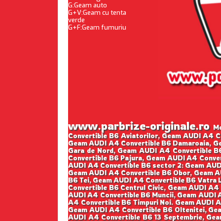
G:Geam auto
G+V:Geam cu tenta
verde
G+F:Geam fumuriu
www.parbrize-originale.ro
Mon
Convertible B6 Aviatorilor, Geam AUDI A4 C
Geam AUDI A4 Convertible B6 Damaroaia, Ge
Gara de Nord, Geam AUDI A4 Convertible B
Convertible B6 Pajura, Geam AUDI A4 Conver
AUDI A4 Convertible B6 sector 2: Geam AUDI
Geam AUDI A4 Convertible B6 Obor, Geam AU
B6 Tei, Geam AUDI A4 Convertible B6 Vatra 
Convertible B6 Centrul Civic, Geam AUDI A4
AUDI A4 Convertible B6 Muncii, Geam AUDI A
A4 Convertible B6 Timpuri Noi. Geam AUDI A
Geam AUDI A4 Convertible B6 Oltenitei, Gea
AUDI A4 Convertible B6 13 Septembrie, Ge