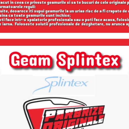
acut in ceea ce priveste geamurile si sa te bucuri de cele originale 
rmatoarele reguli:
uite, deoarece iti supui geamurile la un urias risc de a fi crapate de 
asina ca toate geamurile sunt inchise;
oti face intr-o spalatorie profesionala sau o poti face acasa, folosi
iarna. Foloseste solutii profesionale de dezghetare, nu arunca 