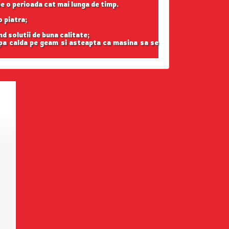
pe o perioada cat mai lunga de timp.
o piatra;
nd solutii de buna calitate;
apa calda pe geam si asteapta ca masina sa se