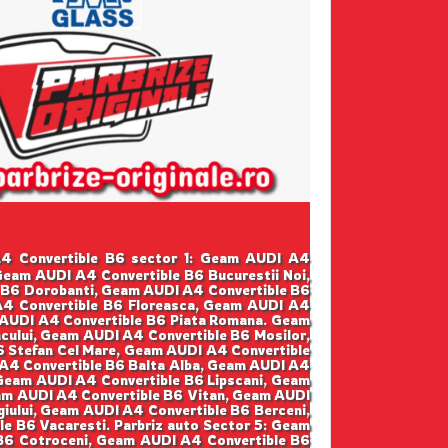
 A4 Convertible B6 sector 1: Geam AUDI A4
Geam AUDI A4 Convertible B6 Bucurestii Noi,
 B6 Dorobanti, Geam AUDI A4 Convertible B6
A4 Convertible B6 Floreasca, Geam AUDI A4
m AUDI A4 Convertible B6 Piata Romana. Geam
cului, Geam AUDI A4 Convertible B6 Mosilor,
 Stefan Cel Mare, Geam AUDI A4 Convertible
 A4 Convertible B6 Balta Alba, Geam AUDI A4
 Geam AUDI A4 Convertible B6 Lipscani, Geam
eam AUDI A4 Convertible B6 Vitan, Geam AUDI
iului, Geam AUDI A4 Convertible B6 Berceni,
e B6 Vacaresti. Parbriz auto Sector 5: Geam
B6 Cotroceni, Geam AUDI A4 Convertible B6