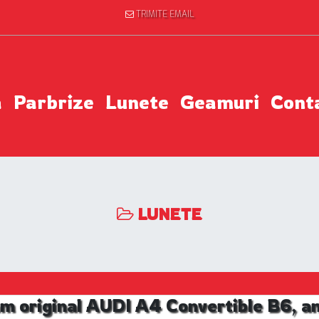
TRIMITE EMAIL
a
Parbrize
Lunete
Geamuri
Cont
LUNETE
m original AUDI A4 Convertible B6, an