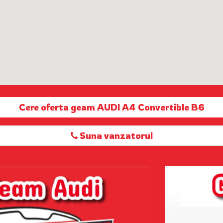
Cere oferta geam AUDI A4 Convertible B6
Suna vanzatorul