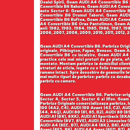
Dealul Spirii, Geam AUDI A4 Convertible B6
Convertible B6 Rahova, Geam AUDI A4 Conver
auto Sector 6: Geam AUDI A4 Convertible 
Convertible B6 Drumul Taberei, Geam AUDI
Convertible B6 Buftea, Geam AUDI A4 Conve
A4 Convertible B6 Oras Pantelimon, Geam AU
anii: 1982, 1983, 1984, 1985, 1986, 1987, 1
2006, 2007, 2008, 2009, 2010, 2011, 2012, 2
Geam AUDI A4 Convertible B6. Parbrize Origina
originale, Pilkington, Fuyao, Benson. Geam
Convertible B6 cu incalzire, Geam AUDI A4 
practica cele mai mici preturi de pe piata, of
montate. Montam parbrize la domiciliul clientu
straturi de sticla, legate cu o folie transpar
ramane intact. Spre deosebire de geamurile late
mai multe tipuri de parbrize: parbriz cu dezabu
parbriz cu camere.
Geam AUDI A4 Convertible B6. Parbrize-origi
Sector 4, Sector 5, Sector 6 si Ilfov. Ge
Parbrize Originale comercializeaza parbrize,
100 (4A2, C4), AUDI 100 Avant (43, C2), AU
(44, 44Q), AUDI 80 (81, 85, B2), AUDI 80 (89
AUDI A1 (8X1, 8XK), AUDI A1 Sportback (8XA,
Convertible (8V7, 8VE), AUDI A3 Limousine 
AUDI A4 (8EC, B7), AUDI A4 (8K2, B8), AUD
Avant (8E5, B6), AUDI A4 Avant (8ED, B7), 