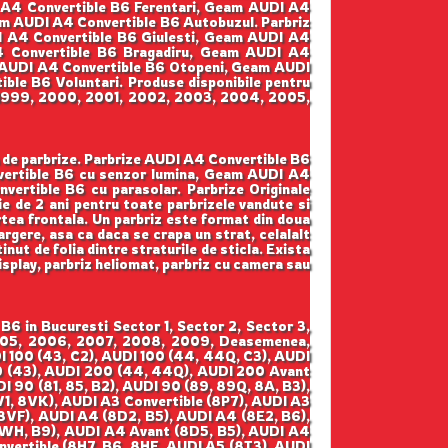
I A4 Convertible B6 Ferentari, Geam AUDI A4
m AUDI A4 Convertible B6 Autobuzul. Parbriz
 A4 Convertible B6 Giulesti, Geam AUDI A4
A4 Convertible B6 Bragadiru, Geam AUDI A4
 AUDI A4 Convertible B6 Otopeni, Geam AUDI
le B6 Voluntari. Produse disponibile pentru
8, 1999, 2000, 2001, 2002, 2003, 2004, 2005,
a de parbrize. Parbrize AUDI A4 Convertible B6
nvertible B6 cu senzor lumina, Geam AUDI A4
ertible B6 cu parasolar. Parbrize Originale
tie de 2 ani pentru toate parbrizele vandute si
artea frontala. Un parbriz este format din doua
argere, asa ca daca se crapa un strat, celalalt
nut de folia dintre straturile de sticla. Exista
display, parbriz heliomat, parbriz cu camera sau
6 in Bucuresti Sector 1, Sector 2, Sector 3,
 2005, 2006, 2007, 2008, 2009, Deasemenea,
DI 100 (43, C2), AUDI 100 (44, 44Q, C3), AUDI
00 (43), AUDI 200 (44, 44Q), AUDI 200 Avant
I 90 (81, 85, B2), AUDI 90 (89, 89Q, 8A, B3),
V1, 8VK), AUDI A3 Convertible (8P7), AUDI A3
8VF), AUDI A4 (8D2, B5), AUDI A4 (8E2, B6),
8WH, B9), AUDI A4 Avant (8D5, B5), AUDI A4
vertible (8H7, B6, 8HE, AUDI A5 (8T3), AUDI