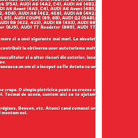
ack (F5A), AUDI A6 (4A2, C4), AUDI A6 (4B2,
UDI A6 Avant (4A5, C4), AUDI A6 Avant (4B5,
2, 4D8), AUDI A8 (4E2, 4E8), AUDI A8 (4H2,
, 85), AUDI COUPE (89, 8B), AUDI Q2 (GAB),
UDI R8 (422, 423), AUDI R8 (4S3), AUDI R8
er (8J9), AUDI TT Roadster (8N9), AUDI TT
 mare si a unei sigurante mai mari. La absolut
u contribuit la obtinerea unor autoturisme mult
sculitelor si a altor riscuri din exterior, insa
se.
raneasca un om si a inceput sa fie dotata cu un
 se crapa. O simpla pietricica poate sa creeze o
tei. Tocmai de aceea, suntem aici sa te ajutam
ordglass, Benson, etc. Atunci cand comanzi un
il montam noi.