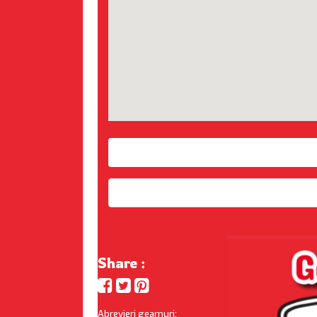
Share :
Abrevieri geamuri: