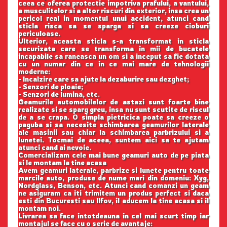
ceea ce oferea protectie impotriva prafului, a vantului,
a musculitelor si a altor riscuri din exterior, insa crea un
pericol real in momentul unui accident, atunci cand
sticla risca sa se sparga si sa creeze cioburi
periculoase.
Ulterior, aceasta sticla s-a transformat in sticla
securizata care se transforma in mii de bucatele
incapabile sa raneasca un om si a inceput sa fie dotata
cu un numar din ce in ce mai mare de tehnologii
moderne:
- Incalzire care sa ajute la dezaburire sau dezghet;
- Senzori de ploaie;
- Senzori de lumina, etc.
Geamurile automobilelor de astazi sunt foarte bine
realizate si se sparg greu, insa nu sunt scutite de riscul
de a se crapa. O simpla pietricica poate sa creeze o
paguba si sa necesite schimbarea geamurilor laterale
ale masinii sau chiar la schimbarea parbrizului si a
lunetei. Tocmai de aceea, suntem aici sa te ajutam
atunci cand ai nevoie.
Comercializam cele mai bune geamuri auto de pe piata
si le montam la tine acasa
Avem geamuri laterale, parbrize si lunete pentru toate
marcile auto, produse de nume mari din domeniu: Xyg,
Nordglass, Benson, etc. Atunci cand comanzi un geam
ne asiguram ca iti trimitem un produs perfect si daca
esti din Bucuresti sau Ilfov, il aducem la tine acasa si il
montam noi.
Livrarea sa face intotdeauna in cel mai scurt timp iar
montajul se face cu o serie de avantaje: