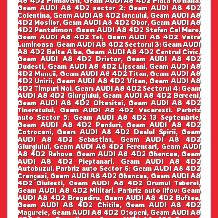
A8 4D2 Primaverii, Geam AUDI A8 4D2 Piata Romana.
Geam AUDI A8 4D2 sector 2: Geam AUDI A8 4D2
Colentina, Geam AUDI A8 4D2 Iancului, Geam AUDI A8
4D2 Mosilor, Geam AUDI A8 4D2 Obor, Geam AUDI A8
4D2 Pantelimon, Geam AUDI A8 4D2 Stefan Cel Mare,
Geam AUDI A8 4D2 Tei, Geam AUDI A8 4D2 Vatra
Luminoasa. Geam AUDI A8 4D2 Sectorul 3: Geam AUDI
A8 4D2 Balta Alba, Geam AUDI A8 4D2 Centrul Civic,
Geam AUDI A8 4D2 Dristor, Geam AUDI A8 4D2
Dudesti, Geam AUDI A8 4D2 Lipscani, Geam AUDI A8
4D2 Muncii, Geam AUDI A8 4D2 Titan, Geam AUDI A8
4D2 Unirii, Geam AUDI A8 4D2 Vitan, Geam AUDI A8
4D2 Timpuri Noi. Geam AUDI A8 4D2 Sectorul 4: Geam
AUDI A8 4D2 Giurgiului, Geam AUDI A8 4D2 Berceni,
Geam AUDI A8 4D2 Oltenitei, Geam AUDI A8 4D2
Tineretului, Geam AUDI A8 4D2 Vacaresti. Parbriz
auto Sector 5: Geam AUDI A8 4D2 13 Septembrie,
Geam AUDI A8 4D2 Panduri, Geam AUDI A8 4D2
Cotroceni, Geam AUDI A8 4D2 Dealul Spirii, Geam
AUDI A8 4D2 Sebastian, Geam AUDI A8 4D2
Giurgiului, Geam AUDI A8 4D2 Ferentari, Geam AUDI
A8 4D2 Rahova, Geam AUDI A8 4D2 Ghencea, Geam
AUDI A8 4D2 Pieptanari, Geam AUDI A8 4D2
Autobuzul. Parbriz auto Sector 6: Geam AUDI A8 4D2
Crangasi, Geam AUDI A8 4D2 Ghencea, Geam AUDI A8
4D2 Giulesti, Geam AUDI A8 4D2 Drumul Taberei,
Geam AUDI A8 4D2 Militari. Parbriz auto Ilfov: Geam
AUDI A8 4D2 Bragadiru, Geam AUDI A8 4D2 Buftea,
Geam AUDI A8 4D2 Chitila, Geam AUDI A8 4D2
Magurele, Geam AUDI A8 4D2 Otopeni, Geam AUDI A8