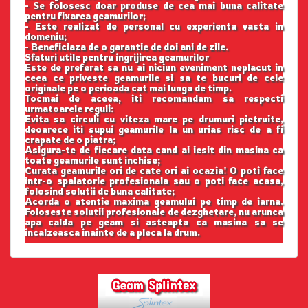
- Se folosesc doar produse de cea mai buna calitate
pentru fixarea geamurilor;
- Este realizat de personal cu experienta vasta in
domeniu;
- Beneficiaza de o garantie de doi ani de zile.
Sfaturi utile pentru ingrijirea geamurilor
Este de preferat sa nu ai niciun eveniment neplacut in
ceea ce priveste geamurile si sa te bucuri de cele
originale pe o perioada cat mai lunga de timp.
Tocmai de aceea, iti recomandam sa respecti
urmatoarele reguli:
Evita sa circuli cu viteza mare pe drumuri pietruite,
deoarece iti supui geamurile la un urias risc de a fi
crapate de o piatra;
Asigura-te de fiecare data cand ai iesit din masina ca
toate geamurile sunt inchise;
Curata geamurile ori de cate ori ai ocazia! O poti face
intr-o spalatorie profesionala sau o poti face acasa,
folosind solutii de buna calitate;
Acorda o atentie maxima geamului pe timp de iarna.
Foloseste solutii profesionale de dezghetare, nu arunca
apa calda pe geam si asteapta ca masina sa se
incalzeasca inainte de a pleca la drum.