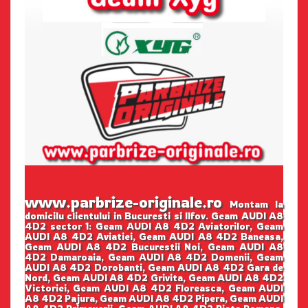
www.parbrize-originale.ro
Montam la
domicilu clientului in Bucuresti si Ilfov. Geam AUDI A8
4D2 sector 1: Geam AUDI A8 4D2 Aviatorilor, Geam
AUDI A8 4D2 Aviatiei, Geam AUDI A8 4D2 Baneasa,
Geam AUDI A8 4D2 Bucurestii Noi, Geam AUDI A8
4D2 Damaroaia, Geam AUDI A8 4D2 Domenii, Geam
AUDI A8 4D2 Dorobanti, Geam AUDI A8 4D2 Gara de
Nord, Geam AUDI A8 4D2 Grivita, Geam AUDI A8 4D2
Victoriei, Geam AUDI A8 4D2 Floreasca, Geam AUDI
A8 4D2 Pajura, Geam AUDI A8 4D2 Pipera, Geam AUDI