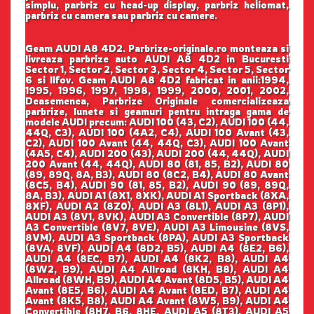
simplu, parbriz cu head-up display, parbriz heliomat,
parbriz cu camera sau parbriz cu camere.
Geam AUDI A8 4D2. Parbrize-originale.ro monteaza si
livreaza parbrize auto AUDI A8 4D2 in Bucuresti
Sector 1, Sector 2, Sector 3, Sector 4, Sector 5, Sector
6 si Ilfov. Geam AUDI A8 4D2 fabricat in anii:1994,
1995, 1996, 1997, 1998, 1999, 2000, 2001, 2002,
Deasemenea, Parbrize Originale comercializeaza
parbrize, lunete si geamuri pentru intraga gama de
modele AUDI precum: AUDI 100 (43, C2), AUDI 100 (44,
44Q, C3), AUDI 100 (4A2, C4), AUDI 100 Avant (43,
C2), AUDI 100 Avant (44, 44Q, C3), AUDI 100 Avant
(4A5, C4), AUDI 200 (43), AUDI 200 (44, 44Q), AUDI
200 Avant (44, 44Q), AUDI 80 (81, 85, B2), AUDI 80
(89, 89Q, 8A, B3), AUDI 80 (8C2, B4), AUDI 80 Avant
(8C5, B4), AUDI 90 (81, 85, B2), AUDI 90 (89, 89Q,
8A, B3), AUDI A1 (8X1, 8XK), AUDI A1 Sportback (8XA,
8XF), AUDI A2 (8Z0), AUDI A3 (8L1), AUDI A3 (8P1),
AUDI A3 (8V1, 8VK), AUDI A3 Convertible (8P7), AUDI
A3 Convertible (8V7, 8VE), AUDI A3 Limousine (8VS,
8VM), AUDI A3 Sportback (8PA), AUDI A3 Sportback
(8VA, 8VF), AUDI A4 (8D2, B5), AUDI A4 (8E2, B6),
AUDI A4 (8EC, B7), AUDI A4 (8K2, B8), AUDI A4
(8W2, B9), AUDI A4 Allroad (8KH, B8), AUDI A4
Allroad (8WH, B9), AUDI A4 Avant (8D5, B5), AUDI A4
Avant (8E5, B6), AUDI A4 Avant (8ED, B7), AUDI A4
Avant (8K5, B8), AUDI A4 Avant (8W5, B9), AUDI A4
Convertible (8H7, B6, 8HE, AUDI A5 (8T3), AUDI A5