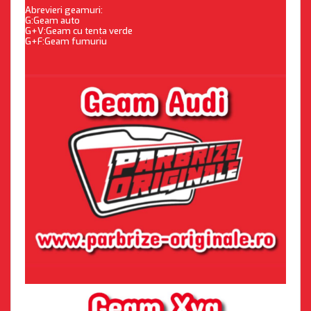
Abrevieri geamuri:
G:Geam auto
G+V:Geam cu tenta verde
G+F:Geam fumuriu