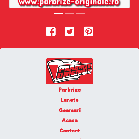
Parbrize
Lunete
Geamuri
Acasa
Contact