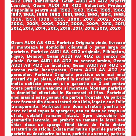
4D2 Oras Pantelimon, Geam AUDI A8 4D2 Popesti
Leordeni, Geam AUDI A8 4D2 Voluntari. Produse
disponibile pentru anii: 1982, 1983, 1984, 1985, 1986,
1987, 1988, 1989, 1990, 1991, 1992, 1993, 1994, 1995,
1996, 1997, 1998, 1999, 2000, 2001, 2002, 2003,
2004, 2005, 2006, 2007, 2008, 2009, 2010, 2011,
2012, 2013, 2014, 2015, 2016, 2017, 2018, 2019, 2020
Geam AUDI A8 4D2. Parbrize Originale vinde, livreaza
si monteaza la domiciliul clientului o gama larga de
parbrize. Parbrize AUDI A8 4D2 originale, Pilkington,
Fuyao, Benson. Geam AUDI A8 4D2 cu senzor de
ploaie, Geam AUDI A8 4D2 cu senzor lumina, Geam
AUDI A8 4D2 cu incalzire, Geam AUDI A8 4D2 cu
antena radio incorporata, Geam AUDI A8 4D2 cu
parasolar. Parbrize Originale practica cele mai mici
preturi de pe piata, oferind in acelasi timp servicii de
inalta calitate precum si o garantie de 2 ani pentru
toate parbrizele vandute si montate. Montam parbrize
la domiciliul clientului in Bucuresti si Ilfov. Parbrizul
unei masini este geamul din partea frontala. Un parbriz
este format din doua straturi de sticla, legate cu o folie
transparenta. Parbrizul are doua straturi pentru ca
este cel mai expus la spargere, asa ca daca se crapa un
strat, celalalt ramane intact. Spre deosebire de
geamurile laterale, un prabriz va ramane la locul sau
chiar daca se sparge, fiind tinut de folia dintre
straturile de sticla. Exista mai multe tipuri de parbrize:
parbriz cu dezaburire inclusa, parbriz cu senzor, parbriz