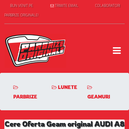
BUN VENIT PE
TRIMITE EMAIL
COLABORATORI
PARBRIZE ORIGINALE!
LUNETE
PARBRIZE
GEAMURI
Cere Oferta Geam original AUDI A8