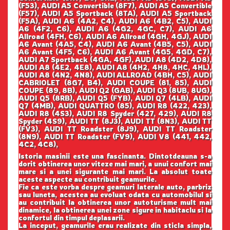
(F53), AUDI A5 Convertible (8F7), AUDI A5 Convertible
(F57), AUDI A5 Sportback (8TA), AUDI A5 Sportback
(F5A), AUDI A6 (4A2, C4), AUDI A6 (4B2, C5), AUDI
A6 (4F2, C6), AUDI A6 (4G2, 4GC, C7), AUDI A6
Allroad (4FH, C6), AUDI A6 Allroad (4GH, 4GJ), AUDI
A6 Avant (4A5, C4), AUDI A6 Avant (4B5, C5), AUDI
A6 Avant (4F5, C6), AUDI A6 Avant (4G5, 4GD, C7),
AUDI A7 Sportback (4GA, 4GF), AUDI A8 (4D2, 4D8),
AUDI A8 (4E2, 4E8), AUDI A8 (4H2, 4H8, 4HC, 4HL),
AUDI A8 (4N2, 4N8), AUDI ALLROAD (4BH, C5), AUDI
CABRIOLET (8G7, B4), AUDI COUPE (81, 85), AUDI
COUPE (89, 8B), AUDI Q2 (GAB), AUDI Q3 (8UB, 8UG),
AUDI Q5 (8RB), AUDI Q5 (FYB), AUDI Q7 (4LB), AUDI
Q7 (4MB), AUDI QUATTRO (85), AUDI R8 (422, 423),
AUDI R8 (4S3), AUDI R8 Spyder (427, 429), AUDI R8
Spyder (4S9), AUDI TT (8J3), AUDI TT (8N3), AUDI TT
(FV3), AUDI TT Roadster (8J9), AUDI TT Roadster
(8N9), AUDI TT Roadster (FV9), AUDI V8 (441, 442,
4C2, 4C8),
Istoria masinii este una fascinanta. Dintotdeauna s-a
dorit obtinerea unor viteze mai mari, a unui confort mai
mare si a unei sigurante mai mari. La absolut toate
aceste aspecte au contribuit geamurile.
Fie ca este vorba despre geamuri laterale auto, parbriz
sau luneta, acestea au evoluat odata cu automobilul si
au contribuit la obtinerea unor autoturisme mult mai
dinamice, la obtinerea unei zone sigure in habitaclu si la
confortul din timpul deplasarii.
La inceput, geamurile erau realizate din sticla simpla,