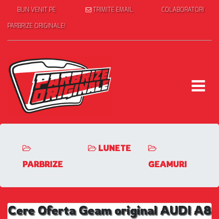
BUN VENIT PE
TRIMITE EMAIL
COLABORATORI
PARBRIZE ORIGINALE!
LUNETE
PARBRIZE
GEAMURI
Cere Oferta Geam original AUDI A8