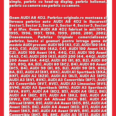
simplu, parbriz cu head-up display, parbriz heliomat,
parbriz cu camera sau parbriz cu camere.
Geam AUDI A8 4D2. Parbrize-originale.ro monteaza si
livreaza parbrize auto AUDI A8 4D2 in Bucuresti
Sector 1, Sector 2, Sector 3, Sector 4, Sector 5, Sector
6 si Ilfov. Geam AUDI A8 4D2 fabricat in anii:1994,
1995, 1996, 1997, 1998, 1999, 2000, 2001, 2002,
Deasemenea, Parbrize Originale comercializeaza
parbrize, lunete si geamuri pentru intraga gama de
modele AUDI precum: AUDI 100 (43, C2), AUDI 100 (44,
44Q, C3), AUDI 100 (4A2, C4), AUDI 100 Avant (43,
C2), AUDI 100 Avant (44, 44Q, C3), AUDI 100 Avant
(4A5, C4), AUDI 200 (43), AUDI 200 (44, 44Q), AUDI
200 Avant (44, 44Q), AUDI 80 (81, 85, B2), AUDI 80
(89, 89Q, 8A, B3), AUDI 80 (8C2, B4), AUDI 80 Avant
(8C5, B4), AUDI 90 (81, 85, B2), AUDI 90 (89, 89Q,
8A, B3), AUDI A1 (8X1, 8XK), AUDI A1 Sportback (8XA,
8XF), AUDI A2 (8Z0), AUDI A3 (8L1), AUDI A3 (8P1),
AUDI A3 (8V1, 8VK), AUDI A3 Convertible (8P7), AUDI
A3 Convertible (8V7, 8VE), AUDI A3 Limousine (8VS,
8VM), AUDI A3 Sportback (8PA), AUDI A3 Sportback
(8VA, 8VF), AUDI A4 (8D2, B5), AUDI A4 (8E2, B6),
AUDI A4 (8EC, B7), AUDI A4 (8K2, B8), AUDI A4
(8W2, B9), AUDI A4 Allroad (8KH, B8), AUDI A4
Allroad (8WH, B9), AUDI A4 Avant (8D5, B5), AUDI A4
Avant (8E5, B6), AUDI A4 Avant (8ED, B7), AUDI A4
Avant (8K5, B8), AUDI A4 Avant (8W5, B9), AUDI A4
Convertible (8H7, B6, 8HE, AUDI A5 (8T3), AUDI A5