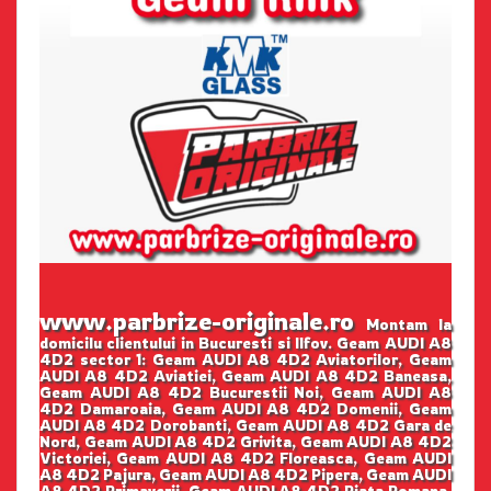
www.parbrize-originale.ro
Montam la
domicilu clientului in Bucuresti si Ilfov. Geam AUDI A8
4D2 sector 1: Geam AUDI A8 4D2 Aviatorilor, Geam
AUDI A8 4D2 Aviatiei, Geam AUDI A8 4D2 Baneasa,
Geam AUDI A8 4D2 Bucurestii Noi, Geam AUDI A8
4D2 Damaroaia, Geam AUDI A8 4D2 Domenii, Geam
AUDI A8 4D2 Dorobanti, Geam AUDI A8 4D2 Gara de
Nord, Geam AUDI A8 4D2 Grivita, Geam AUDI A8 4D2
Victoriei, Geam AUDI A8 4D2 Floreasca, Geam AUDI
A8 4D2 Pajura, Geam AUDI A8 4D2 Pipera, Geam AUDI