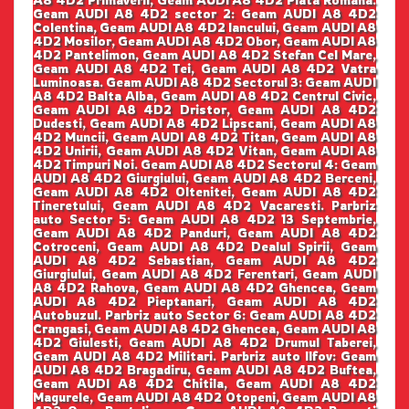
A8 4D2 Primaverii, Geam AUDI A8 4D2 Piata Romana.
Geam AUDI A8 4D2 sector 2: Geam AUDI A8 4D2
Colentina, Geam AUDI A8 4D2 Iancului, Geam AUDI A8
4D2 Mosilor, Geam AUDI A8 4D2 Obor, Geam AUDI A8
4D2 Pantelimon, Geam AUDI A8 4D2 Stefan Cel Mare,
Geam AUDI A8 4D2 Tei, Geam AUDI A8 4D2 Vatra
Luminoasa. Geam AUDI A8 4D2 Sectorul 3: Geam AUDI
A8 4D2 Balta Alba, Geam AUDI A8 4D2 Centrul Civic,
Geam AUDI A8 4D2 Dristor, Geam AUDI A8 4D2
Dudesti, Geam AUDI A8 4D2 Lipscani, Geam AUDI A8
4D2 Muncii, Geam AUDI A8 4D2 Titan, Geam AUDI A8
4D2 Unirii, Geam AUDI A8 4D2 Vitan, Geam AUDI A8
4D2 Timpuri Noi. Geam AUDI A8 4D2 Sectorul 4: Geam
AUDI A8 4D2 Giurgiului, Geam AUDI A8 4D2 Berceni,
Geam AUDI A8 4D2 Oltenitei, Geam AUDI A8 4D2
Tineretului, Geam AUDI A8 4D2 Vacaresti. Parbriz
auto Sector 5: Geam AUDI A8 4D2 13 Septembrie,
Geam AUDI A8 4D2 Panduri, Geam AUDI A8 4D2
Cotroceni, Geam AUDI A8 4D2 Dealul Spirii, Geam
AUDI A8 4D2 Sebastian, Geam AUDI A8 4D2
Giurgiului, Geam AUDI A8 4D2 Ferentari, Geam AUDI
A8 4D2 Rahova, Geam AUDI A8 4D2 Ghencea, Geam
AUDI A8 4D2 Pieptanari, Geam AUDI A8 4D2
Autobuzul. Parbriz auto Sector 6: Geam AUDI A8 4D2
Crangasi, Geam AUDI A8 4D2 Ghencea, Geam AUDI A8
4D2 Giulesti, Geam AUDI A8 4D2 Drumul Taberei,
Geam AUDI A8 4D2 Militari. Parbriz auto Ilfov: Geam
AUDI A8 4D2 Bragadiru, Geam AUDI A8 4D2 Buftea,
Geam AUDI A8 4D2 Chitila, Geam AUDI A8 4D2
Magurele, Geam AUDI A8 4D2 Otopeni, Geam AUDI A8