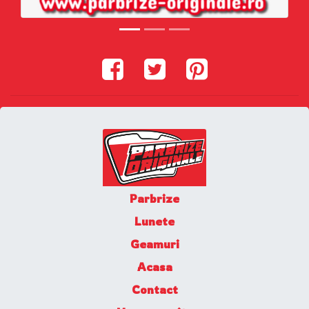
Parbrize
Lunete
Geamuri
Acasa
Contact