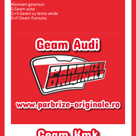
Abrevieri geamuri:
G:Geam auto
G+V:Geam cu tenta verde
G+F:Geam fumuriu