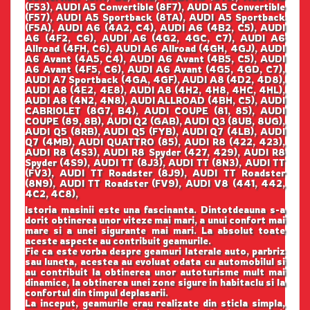
(F53), AUDI A5 Convertible (8F7), AUDI A5 Convertible
(F57), AUDI A5 Sportback (8TA), AUDI A5 Sportback
(F5A), AUDI A6 (4A2, C4), AUDI A6 (4B2, C5), AUDI
A6 (4F2, C6), AUDI A6 (4G2, 4GC, C7), AUDI A6
Allroad (4FH, C6), AUDI A6 Allroad (4GH, 4GJ), AUDI
A6 Avant (4A5, C4), AUDI A6 Avant (4B5, C5), AUDI
A6 Avant (4F5, C6), AUDI A6 Avant (4G5, 4GD, C7),
AUDI A7 Sportback (4GA, 4GF), AUDI A8 (4D2, 4D8),
AUDI A8 (4E2, 4E8), AUDI A8 (4H2, 4H8, 4HC, 4HL),
AUDI A8 (4N2, 4N8), AUDI ALLROAD (4BH, C5), AUDI
CABRIOLET (8G7, B4), AUDI COUPE (81, 85), AUDI
COUPE (89, 8B), AUDI Q2 (GAB), AUDI Q3 (8UB, 8UG),
AUDI Q5 (8RB), AUDI Q5 (FYB), AUDI Q7 (4LB), AUDI
Q7 (4MB), AUDI QUATTRO (85), AUDI R8 (422, 423),
AUDI R8 (4S3), AUDI R8 Spyder (427, 429), AUDI R8
Spyder (4S9), AUDI TT (8J3), AUDI TT (8N3), AUDI TT
(FV3), AUDI TT Roadster (8J9), AUDI TT Roadster
(8N9), AUDI TT Roadster (FV9), AUDI V8 (441, 442,
4C2, 4C8),
Istoria masinii este una fascinanta. Dintotdeauna s-a
dorit obtinerea unor viteze mai mari, a unui confort mai
mare si a unei sigurante mai mari. La absolut toate
aceste aspecte au contribuit geamurile.
Fie ca este vorba despre geamuri laterale auto, parbriz
sau luneta, acestea au evoluat odata cu automobilul si
au contribuit la obtinerea unor autoturisme mult mai
dinamice, la obtinerea unei zone sigure in habitaclu si la
confortul din timpul deplasarii.
La inceput, geamurile erau realizate din sticla simpla,