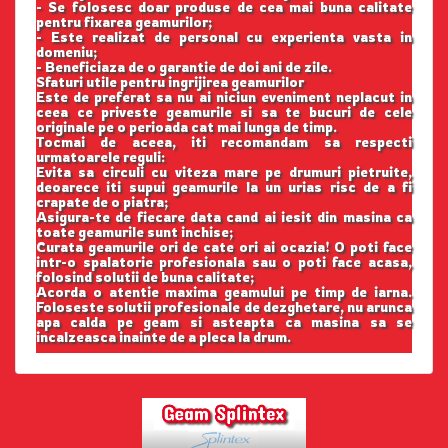
- Se folosesc doar produse de cea mai buna calitate
pentru fixarea geamurilor;
- Este realizat de personal cu experienta vasta in
domeniu;
- Beneficiaza de o garantie de doi ani de zile.
Sfaturi utile pentru ingrijirea geamurilor
Este de preferat sa nu ai niciun eveniment neplacut in
ceea ce priveste geamurile si sa te bucuri de cele
originale pe o perioada cat mai lunga de timp.
Tocmai de aceea, iti recomandam sa respecti
urmatoarele reguli:
Evita sa circuli cu viteza mare pe drumuri pietruite,
deoarece iti supui geamurile la un urias risc de a fi
crapate de o piatra;
Asigura-te de fiecare data cand ai iesit din masina ca
toate geamurile sunt inchise;
Curata geamurile ori de cate ori ai ocazia! O poti face
intr-o spalatorie profesionala sau o poti face acasa,
folosind solutii de buna calitate;
Acorda o atentie maxima geamului pe timp de iarna.
Foloseste solutii profesionale de dezghetare, nu arunca
apa calda pe geam si asteapta ca masina sa se
incalzeasca inainte de a pleca la drum.