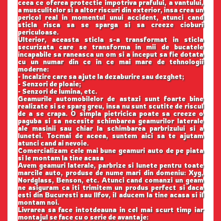
ceea ce oferea protectie impotriva prafului, a vantului,
a musculitelor si a altor riscuri din exterior, insa crea un
pericol real in momentul unui accident, atunci cand
sticla risca sa se sparga si sa creeze cioburi
periculoase.
Ulterior, aceasta sticla s-a transformat in sticla
securizata care se transforma in mii de bucatele
incapabile sa raneasca un om si a inceput sa fie dotata
cu un numar din ce in ce mai mare de tehnologii
moderne:
- Incalzire care sa ajute la dezaburire sau dezghet;
- Senzori de ploaie;
- Senzori de lumina, etc.
Geamurile automobilelor de astazi sunt foarte bine
realizate si se sparg greu, insa nu sunt scutite de riscul
de a se crapa. O simpla pietricica poate sa creeze o
paguba si sa necesite schimbarea geamurilor laterale
ale masinii sau chiar la schimbarea parbrizului si a
lunetei. Tocmai de aceea, suntem aici sa te ajutam
atunci cand ai nevoie.
Comercializam cele mai bune geamuri auto de pe piata
si le montam la tine acasa
Avem geamuri laterale, parbrize si lunete pentru toate
marcile auto, produse de nume mari din domeniu: Xyg,
Nordglass, Benson, etc. Atunci cand comanzi un geam
ne asiguram ca iti trimitem un produs perfect si daca
esti din Bucuresti sau Ilfov, il aducem la tine acasa si il
montam noi.
Livrarea sa face intotdeauna in cel mai scurt timp iar
montajul se face cu o serie de avantaje: