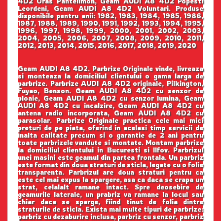
4D2 Oras Pantelimon, Geam AUDI A8 4D2 Popesti
Leordeni, Geam AUDI A8 4D2 Voluntari. Produse
disponibile pentru anii: 1982, 1983, 1984, 1985, 1986,
1987, 1988, 1989, 1990, 1991, 1992, 1993, 1994, 1995,
1996, 1997, 1998, 1999, 2000, 2001, 2002, 2003,
2004, 2005, 2006, 2007, 2008, 2009, 2010, 2011,
2012, 2013, 2014, 2015, 2016, 2017, 2018, 2019, 2020
Geam AUDI A8 4D2. Parbrize Originale vinde, livreaza
si monteaza la domiciliul clientului o gama larga de
parbrize. Parbrize AUDI A8 4D2 originale, Pilkington,
Fuyao, Benson. Geam AUDI A8 4D2 cu senzor de
ploaie, Geam AUDI A8 4D2 cu senzor lumina, Geam
AUDI A8 4D2 cu incalzire, Geam AUDI A8 4D2 cu
antena radio incorporata, Geam AUDI A8 4D2 cu
parasolar. Parbrize Originale practica cele mai mici
preturi de pe piata, oferind in acelasi timp servicii de
inalta calitate precum si o garantie de 2 ani pentru
toate parbrizele vandute si montate. Montam parbrize
la domiciliul clientului in Bucuresti si Ilfov. Parbrizul
unei masini este geamul din partea frontala. Un parbriz
este format din doua straturi de sticla, legate cu o folie
transparenta. Parbrizul are doua straturi pentru ca
este cel mai expus la spargere, asa ca daca se crapa un
strat, celalalt ramane intact. Spre deosebire de
geamurile laterale, un prabriz va ramane la locul sau
chiar daca se sparge, fiind tinut de folia dintre
straturile de sticla. Exista mai multe tipuri de parbrize:
parbriz cu dezaburire inclusa, parbriz cu senzor, parbriz