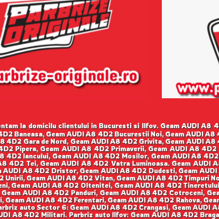
tam la domicilu clientului in Bucuresti si Ilfov. Geam AUDI A8
4D2 Baneasa, Geam AUDI A8 4D2 Bucurestii Noi, Geam AUDI A8
 4D2 Gara de Nord, Geam AUDI A8 4D2 Grivita, Geam AUDI A8 4
D2 Pipera, Geam AUDI A8 4D2 Primaverii, Geam AUDI A8 4D2 
8 4D2 Iancului, Geam AUDI A8 4D2 Mosilor, Geam AUDI A8 4D2
A8 4D2 Tei, Geam AUDI A8 4D2 Vatra Luminoasa. Geam AUDI A
am AUDI A8 4D2 Dristor, Geam AUDI A8 4D2 Dudesti, Geam AUDI 
 Unirii, Geam AUDI A8 4D2 Vitan, Geam AUDI A8 4D2 Timpuri No
ni, Geam AUDI A8 4D2 Oltenitei, Geam AUDI A8 4D2 Tineretului
, Geam AUDI A8 4D2 Panduri, Geam AUDI A8 4D2 Cotroceni, Gea
ui, Geam AUDI A8 4D2 Ferentari, Geam AUDI A8 4D2 Rahova, G
arbriz auto Sector 6: Geam AUDI A8 4D2 Crangasi, Geam AUDI 
I A8 4D2 Militari. Parbriz auto Ilfov: Geam AUDI A8 4D2 Bra