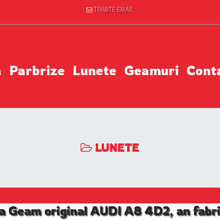
TRIMITE EMAIL
a
Parbrize
Lunete
Geamuri
Cont
LUNETE
a Geam original AUDI A8 4D2, an fabr