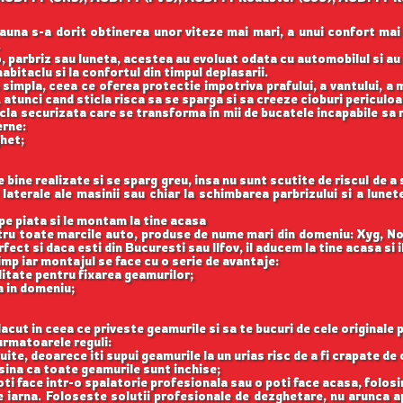
auna s-a dorit obtinerea unor viteze mai mari, a unui confort mai
.
, parbriz sau luneta, acestea au evoluat odata cu automobilul si a
abitaclu si la confortul din timpul deplasarii.
 simpla, ceea ce oferea protectie impotriva prafului, a vantului, a mu
 atunci cand sticla risca sa se sparga si sa creeze cioburi periculoa
icla securizata care se transforma in mii de bucatele incapabile sa 
erne:
ghet;
ine realizate si se sparg greu, insa nu sunt scutite de riscul de a
aterale ale masinii sau chiar la schimbarea parbrizului si a lune
e piata si le montam la tine acasa
ntru toate marcile auto, produse de nume mari din domeniu: Xyg, N
ect si daca esti din Bucuresti sau Ilfov, il aducem la tine acasa si 
imp iar montajul se face cu o serie de avantaje:
itate pentru fixarea geamurilor;
a in domeniu;
acut in ceea ce priveste geamurile si sa te bucuri de cele originale 
rmatoarele reguli:
uite, deoarece iti supui geamurile la un urias risc de a fi crapate de 
asina ca toate geamurile sunt inchise;
oti face intr-o spalatorie profesionala sau o poti face acasa, folosi
iarna. Foloseste solutii profesionale de dezghetare, nu arunca 