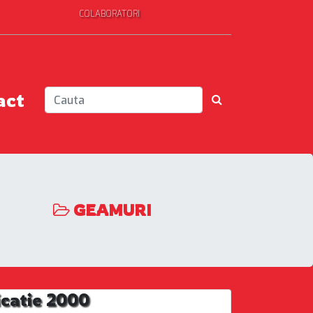
COLABORATORI
act
GEAMURI
icatie 2000