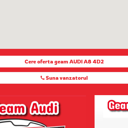
Cere oferta geam AUDI A8 4D2
Suna vanzatorul