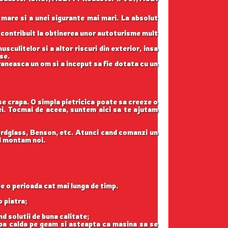
 mare si a unei sigurante mai mari. La absolut
u contribuit la obtinerea unor autoturisme mult
sculitelor si a altor riscuri din exterior, insa
se.
raneasca un om si a inceput sa fie dotata cu un
 se crapa. O simpla pietricica poate sa creeze o
tei. Tocmai de aceea, suntem aici sa te ajutam
ordglass, Benson, etc. Atunci cand comanzi un
il montam noi.
pe o perioada cat mai lunga de timp.
o piatra;
nd solutii de buna calitate;
apa calda pe geam si asteapta ca masina sa se