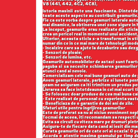
V8 (441, 442, 4C2, 4C8),
Istoria masinii este una fascinanta. Dintotde
toate aceste aspecte au contribuit geamurile
Fie ca este vorba despre geamuri laterale auto
mai dinamice, la obtinerea unei zone sigure in h
La inceput, geamurile erau realizate din sticla
crea un pericol real in momentul unui accident,
Ulterior, aceasta sticla s-a transformat in st
numar din ce in ce mai mare de tehnologii mod
- Incalzire care sa ajute la dezaburire sau dez
- Senzori de ploaie;
- Senzori de lumina, etc.
Geamurile automobilelor de astazi sunt foarte b
paguba si sa necesite schimbarea geamurilor l
atunci cand ai nevoie.
Comercializam cele mai bune geamuri auto de p
Avem geamuri laterale, parbrize si lunete pe
geam ne asiguram ca iti trimitem un produs perf
Livrarea sa face intotdeauna in cel mai scurt t
- Se folosesc doar produse de cea mai buna cal
- Este realizat de personal cu experienta vast
- Beneficiaza de o garantie de doi ani de zile.
Sfaturi utile pentru ingrijirea geamurilor
Este de preferat sa nu ai niciun eveniment nepl
Tocmai de aceea, iti recomandam sa respecti u
Evita sa circuli cu viteza mare pe drumuri pietr
Asigura-te de fiecare data cand ai iesit din m
Curata geamurile ori de cate ori ai ocazia! O p
Acorda o atentie maxima geamului pe timp de 