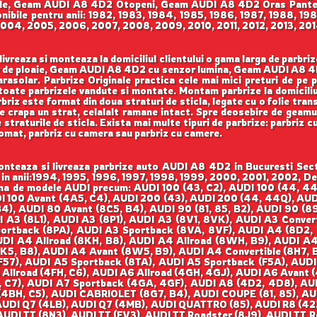
le, Geam AUDI A8 4D2 Otopeni, Geam AUDI A8 4D2 Oras Pantel
bile pentru anii: 1982, 1983, 1984, 1985, 1986, 1987, 1988, 198
004, 2005, 2006, 2007, 2008, 2009, 2010, 2011, 2012, 2013, 2014
vreaza si monteaza la domiciliul clientului o gama larga de parbri
de ploaie, Geam AUDI A8 4D2 cu senzor lumina, Geam AUDI A8 4
olar. Parbrize Originale practica cele mai mici preturi de pe piat
toate parbrizele vandute si montate. Montam parbrize la domiciliul c
briz este format din doua straturi de sticla, legate cu o folie tran
e crapa un strat, celalalt ramane intact. Spre deosebire de geamuri
e straturile de sticla. Exista mai multe tipuri de parbrize: parbriz 
liomat, parbriz cu camera sau parbriz cu camere.
teaza si livreaza parbrize auto AUDI A8 4D2 in Bucuresti Secto
 in anii:1994, 1995, 1996, 1997, 1998, 1999, 2000, 2001, 2002, D
 gama de modele AUDI precum: AUDI 100 (43, C2), AUDI 100 (44, 4
DI 100 Avant (4A5, C4), AUDI 200 (43), AUDI 200 (44, 44Q), AUDI
4), AUDI 80 Avant (8C5, B4), AUDI 90 (81, 85, B2), AUDI 90 (89
A3 (8L1), AUDI A3 (8P1), AUDI A3 (8V1, 8VK), AUDI A3 Convert
ortback (8PA), AUDI A3 Sportback (8VA, 8VF), AUDI A4 (8D2, B
DI A4 Allroad (8KH, B8), AUDI A4 Allroad (8WH, B9), AUDI A4 
K5, B8), AUDI A4 Avant (8W5, B9), AUDI A4 Convertible (8H7, B
 (F57), AUDI A5 Sportback (8TA), AUDI A5 Sportback (F5A), AUD
 Allroad (4FH, C6), AUDI A6 Allroad (4GH, 4GJ), AUDI A6 Avant 
, C7), AUDI A7 Sportback (4GA, 4GF), AUDI A8 (4D2, 4D8), AU
4BH, C5), AUDI CABRIOLET (8G7, B4), AUDI COUPE (81, 85), AU
AUDI Q7 (4LB), AUDI Q7 (4MB), AUDI QUATTRO (85), AUDI R8 (422
AUDI TT (8N3), AUDI TT (FV3), AUDI TT Roadster (8J9), AUDI TT 