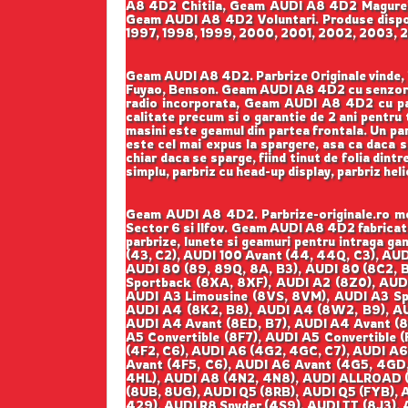
A8 4D2 Chitila, Geam AUDI A8 4D2 Magure
Geam AUDI A8 4D2 Voluntari. Produse disponi
1997, 1998, 1999, 2000, 2001, 2002, 2003, 2
Geam AUDI A8 4D2. Parbrize Originale vinde, li
Fuyao, Benson. Geam AUDI A8 4D2 cu senzor 
radio incorporata, Geam AUDI A8 4D2 cu paras
calitate precum si o garantie de 2 ani pentru 
masini este geamul din partea frontala. Un par
este cel mai expus la spargere, asa ca daca s
chiar daca se sparge, fiind tinut de folia dintr
simplu, parbriz cu head-up display, parbriz he
Geam AUDI A8 4D2. Parbrize-originale.ro mon
Sector 6 si Ilfov. Geam AUDI A8 4D2 fabricat
parbrize, lunete si geamuri pentru intraga
(43, C2), AUDI 100 Avant (44, 44Q, C3), AU
AUDI 80 (89, 89Q, 8A, B3), AUDI 80 (8C2, B
Sportback (8XA, 8XF), AUDI A2 (8Z0), AUDI 
AUDI A3 Limousine (8VS, 8VM), AUDI A3 Sp
AUDI A4 (8K2, B8), AUDI A4 (8W2, B9), AU
AUDI A4 Avant (8ED, B7), AUDI A4 Avant (8
A5 Convertible (8F7), AUDI A5 Convertible
(4F2, C6), AUDI A6 (4G2, 4GC, C7), AUDI A6
Avant (4F5, C6), AUDI A6 Avant (4G5, 4GD
4HL), AUDI A8 (4N2, 4N8), AUDI ALLROAD (
(8UB, 8UG), AUDI Q5 (8RB), AUDI Q5 (FYB), 
429), AUDI R8 Spyder (4S9), AUDI TT (8J3), 