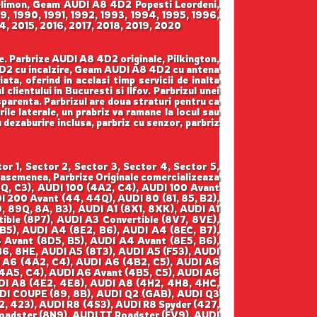
imon, Geam AUDI A8 4D2 Popesti Leordeni,
9, 1990, 1991, 1992, 1993, 1994, 1995, 1996,
, 2015, 2016, 2017, 2018, 2019, 2020
ze. Parbrize AUDI A8 4D2 originale, Pilkington,
D2 cu incalzire, Geam AUDI A8 4D2 cu antena
a, oferind in acelasi timp servicii de inalta
lientului in Bucuresti si Ilfov. Parbrizul unei
sparenta. Parbrizul are doua straturi pentru ca
le laterale, un prabriz va ramane la locul sau
cu dezaburire inclusa, parbriz cu senzor, parbriz
r 1, Sector 2, Sector 3, Sector 4, Sector 5,
easemenea, Parbrize Originale comercializeaza
4Q, C3), AUDI 100 (4A2, C4), AUDI 100 Avant
 200 Avant (44, 44Q), AUDI 80 (81, 85, B2),
, 89Q, 8A, B3), AUDI A1 (8X1, 8XK), AUDI A1
ible (8P7), AUDI A3 Convertible (8V7, 8VE),
5), AUDI A4 (8E2, B6), AUDI A4 (8EC, B7),
Avant (8D5, B5), AUDI A4 Avant (8E5, B6),
6, 8HE, AUDI A5 (8T3), AUDI A5 (F53), AUDI
I A6 (4A2, C4), AUDI A6 (4B2, C5), AUDI A6
(4A5, C4), AUDI A6 Avant (4B5, C5), AUDI A6
DI A8 (4E2, 4E8), AUDI A8 (4H2, 4H8, 4HC,
DI COUPE (89, 8B), AUDI Q2 (GAB), AUDI Q3
, 423), AUDI R8 (4S3), AUDI R8 Spyder (427,
Roadster (8N9), AUDI TT Roadster (FV9), AUDI