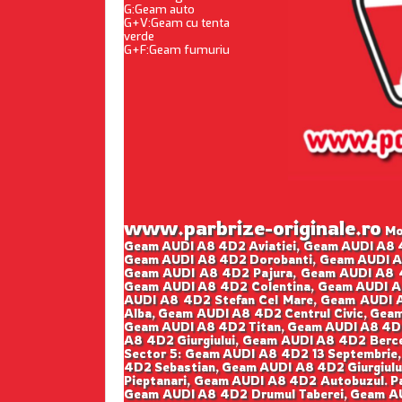
G:Geam auto
G+V:Geam cu tenta
verde
G+F:Geam fumuriu
www.parbrize-originale.ro
Mon
Geam AUDI A8 4D2 Aviatiei, Geam AUDI A8 
Geam AUDI A8 4D2 Dorobanti, Geam AUDI A8
Geam AUDI A8 4D2 Pajura, Geam AUDI A8 4
Geam AUDI A8 4D2 Colentina, Geam AUDI A
AUDI A8 4D2 Stefan Cel Mare, Geam AUDI 
Alba, Geam AUDI A8 4D2 Centrul Civic, Ge
Geam AUDI A8 4D2 Titan, Geam AUDI A8 4D2
A8 4D2 Giurgiului, Geam AUDI A8 4D2 Berce
Sector 5: Geam AUDI A8 4D2 13 Septembrie
4D2 Sebastian, Geam AUDI A8 4D2 Giurgiul
Pieptanari, Geam AUDI A8 4D2 Autobuzul. P
Geam AUDI A8 4D2 Drumul Taberei, Geam AUD