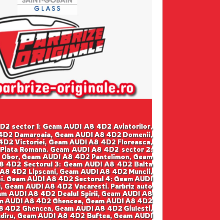
 4D2 sector 1: Geam AUDI A8 4D2 Aviatorilor,
 4D2 Damaroaia, Geam AUDI A8 4D2 Domenii,
D2 Victoriei, Geam AUDI A8 4D2 Floreasca,
Piata Romana. Geam AUDI A8 4D2 sector 2:
 Obor, Geam AUDI A8 4D2 Pantelimon, Geam
8 4D2 Sectorul 3: Geam AUDI A8 4D2 Balta
A8 4D2 Lipscani, Geam AUDI A8 4D2 Muncii,
i. Geam AUDI A8 4D2 Sectorul 4: Geam AUDI
, Geam AUDI A8 4D2 Vacaresti. Parbriz auto
m AUDI A8 4D2 Dealul Spirii, Geam AUDI A8
eam AUDI A8 4D2 Ghencea, Geam AUDI A8 4D2
A8 4D2 Ghencea, Geam AUDI A8 4D2 Giulesti,
gadiru, Geam AUDI A8 4D2 Buftea, Geam AUDI