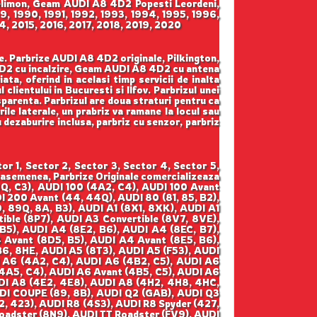
imon, Geam AUDI A8 4D2 Popesti Leordeni,
9, 1990, 1991, 1992, 1993, 1994, 1995, 1996,
, 2015, 2016, 2017, 2018, 2019, 2020
ze. Parbrize AUDI A8 4D2 originale, Pilkington,
D2 cu incalzire, Geam AUDI A8 4D2 cu antena
a, oferind in acelasi timp servicii de inalta
lientului in Bucuresti si Ilfov. Parbrizul unei
sparenta. Parbrizul are doua straturi pentru ca
le laterale, un prabriz va ramane la locul sau
cu dezaburire inclusa, parbriz cu senzor, parbriz
r 1, Sector 2, Sector 3, Sector 4, Sector 5,
easemenea, Parbrize Originale comercializeaza
4Q, C3), AUDI 100 (4A2, C4), AUDI 100 Avant
 200 Avant (44, 44Q), AUDI 80 (81, 85, B2),
, 89Q, 8A, B3), AUDI A1 (8X1, 8XK), AUDI A1
ible (8P7), AUDI A3 Convertible (8V7, 8VE),
5), AUDI A4 (8E2, B6), AUDI A4 (8EC, B7),
Avant (8D5, B5), AUDI A4 Avant (8E5, B6),
6, 8HE, AUDI A5 (8T3), AUDI A5 (F53), AUDI
I A6 (4A2, C4), AUDI A6 (4B2, C5), AUDI A6
(4A5, C4), AUDI A6 Avant (4B5, C5), AUDI A6
DI A8 (4E2, 4E8), AUDI A8 (4H2, 4H8, 4HC,
DI COUPE (89, 8B), AUDI Q2 (GAB), AUDI Q3
, 423), AUDI R8 (4S3), AUDI R8 Spyder (427,
Roadster (8N9), AUDI TT Roadster (FV9), AUDI