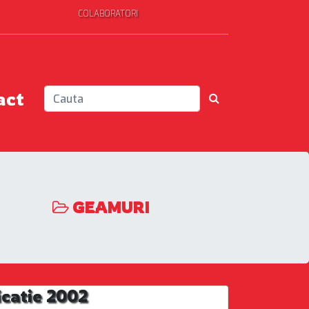
COLABORATORI
act
GEAMURI
icatie 2002