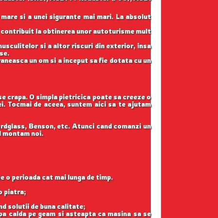
 mare si a unei sigurante mai mari. La absolut
u contribuit la obtinerea unor autoturisme mult
sculitelor si a altor riscuri din exterior, insa
se.
raneasca un om si a inceput sa fie dotata cu un
 se crapa. O simpla pietricica poate sa creeze o
tei. Tocmai de aceea, suntem aici sa te ajutam
ordglass, Benson, etc. Atunci cand comanzi un
il montam noi.
pe o perioada cat mai lunga de timp.
o piatra;
nd solutii de buna calitate;
apa calda pe geam si asteapta ca masina sa se