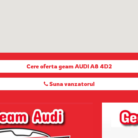
Cere oferta geam AUDI A8 4D2
Suna vanzatorul