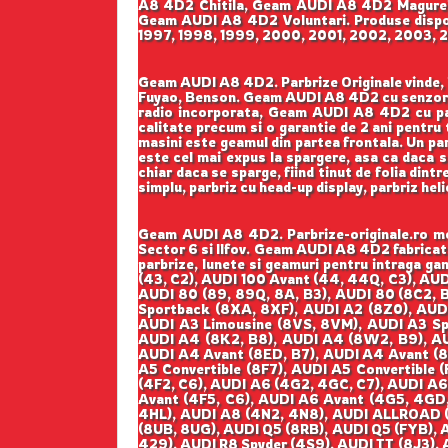
A8 4D2 Chitila, Geam AUDI A8 4D2 Magure
Geam AUDI A8 4D2 Voluntari. Produse disponi
1997, 1998, 1999, 2000, 2001, 2002, 2003, 2
Geam AUDI A8 4D2. Parbrize Originale vinde, li
Fuyao, Benson. Geam AUDI A8 4D2 cu senzor 
radio incorporata, Geam AUDI A8 4D2 cu paras
calitate precum si o garantie de 2 ani pentru 
masini este geamul din partea frontala. Un par
este cel mai expus la spargere, asa ca daca s
chiar daca se sparge, fiind tinut de folia dintr
simplu, parbriz cu head-up display, parbriz he
Geam AUDI A8 4D2. Parbrize-originale.ro mon
Sector 6 si Ilfov. Geam AUDI A8 4D2 fabricat
parbrize, lunete si geamuri pentru intraga
(43, C2), AUDI 100 Avant (44, 44Q, C3), AU
AUDI 80 (89, 89Q, 8A, B3), AUDI 80 (8C2, B
Sportback (8XA, 8XF), AUDI A2 (8Z0), AUDI 
AUDI A3 Limousine (8VS, 8VM), AUDI A3 Sp
AUDI A4 (8K2, B8), AUDI A4 (8W2, B9), AU
AUDI A4 Avant (8ED, B7), AUDI A4 Avant (8
A5 Convertible (8F7), AUDI A5 Convertible
(4F2, C6), AUDI A6 (4G2, 4GC, C7), AUDI A6
Avant (4F5, C6), AUDI A6 Avant (4G5, 4GD
4HL), AUDI A8 (4N2, 4N8), AUDI ALLROAD (
(8UB, 8UG), AUDI Q5 (8RB), AUDI Q5 (FYB), 
429), AUDI R8 Spyder (4S9), AUDI TT (8J3), 