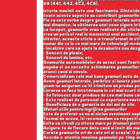
V8 (441, 442, 4C2, 4C8),
Istoria masinii este una fascinanta. Dintotde
toate aceste aspecte au contribuit geamurile
Fie ca este vorba despre geamuri laterale auto
mai dinamice, la obtinerea unei zone sigure in h
La inceput, geamurile erau realizate din sticla
crea un pericol real in momentul unui accident,
Ulterior, aceasta sticla s-a transformat in st
numar din ce in ce mai mare de tehnologii mod
- Incalzire care sa ajute la dezaburire sau dez
- Senzori de ploaie;
- Senzori de lumina, etc.
Geamurile automobilelor de astazi sunt foarte b
paguba si sa necesite schimbarea geamurilor l
atunci cand ai nevoie.
Comercializam cele mai bune geamuri auto de p
Avem geamuri laterale, parbrize si lunete pe
geam ne asiguram ca iti trimitem un produs perf
Livrarea sa face intotdeauna in cel mai scurt t
- Se folosesc doar produse de cea mai buna cal
- Este realizat de personal cu experienta vast
- Beneficiaza de o garantie de doi ani de zile.
Sfaturi utile pentru ingrijirea geamurilor
Este de preferat sa nu ai niciun eveniment nepl
Tocmai de aceea, iti recomandam sa respecti u
Evita sa circuli cu viteza mare pe drumuri pietr
Asigura-te de fiecare data cand ai iesit din m
Curata geamurile ori de cate ori ai ocazia! O p
Acorda o atentie maxima geamului pe timp de 