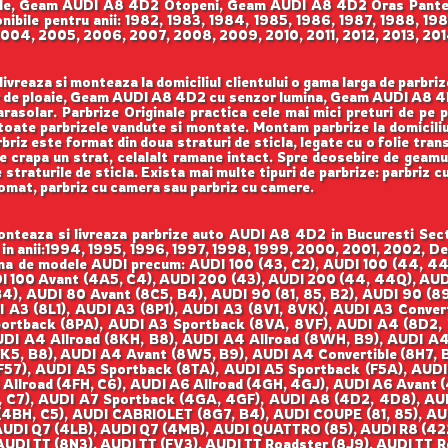
le, Geam AUDI A8 4D2 Otopeni, Geam AUDI A8 4D2 Oras Pantel
bile pentru anii: 1982, 1983, 1984, 1985, 1986, 1987, 1988, 198
004, 2005, 2006, 2007, 2008, 2009, 2010, 2011, 2012, 2013, 2014
vreaza si monteaza la domiciliul clientului o gama larga de parbri
de ploaie, Geam AUDI A8 4D2 cu senzor lumina, Geam AUDI A8 4
olar. Parbrize Originale practica cele mai mici preturi de pe piat
toate parbrizele vandute si montate. Montam parbrize la domiciliul c
briz este format din doua straturi de sticla, legate cu o folie tran
e crapa un strat, celalalt ramane intact. Spre deosebire de geamuri
e straturile de sticla. Exista mai multe tipuri de parbrize: parbriz 
liomat, parbriz cu camera sau parbriz cu camere.
teaza si livreaza parbrize auto AUDI A8 4D2 in Bucuresti Secto
 in anii:1994, 1995, 1996, 1997, 1998, 1999, 2000, 2001, 2002, D
 gama de modele AUDI precum: AUDI 100 (43, C2), AUDI 100 (44, 4
DI 100 Avant (4A5, C4), AUDI 200 (43), AUDI 200 (44, 44Q), AUDI
4), AUDI 80 Avant (8C5, B4), AUDI 90 (81, 85, B2), AUDI 90 (89
A3 (8L1), AUDI A3 (8P1), AUDI A3 (8V1, 8VK), AUDI A3 Convert
ortback (8PA), AUDI A3 Sportback (8VA, 8VF), AUDI A4 (8D2, B
DI A4 Allroad (8KH, B8), AUDI A4 Allroad (8WH, B9), AUDI A4 
K5, B8), AUDI A4 Avant (8W5, B9), AUDI A4 Convertible (8H7, B
 (F57), AUDI A5 Sportback (8TA), AUDI A5 Sportback (F5A), AUD
 Allroad (4FH, C6), AUDI A6 Allroad (4GH, 4GJ), AUDI A6 Avant 
, C7), AUDI A7 Sportback (4GA, 4GF), AUDI A8 (4D2, 4D8), AU
4BH, C5), AUDI CABRIOLET (8G7, B4), AUDI COUPE (81, 85), AU
AUDI Q7 (4LB), AUDI Q7 (4MB), AUDI QUATTRO (85), AUDI R8 (422
AUDI TT (8N3), AUDI TT (FV3), AUDI TT Roadster (8J9), AUDI TT 