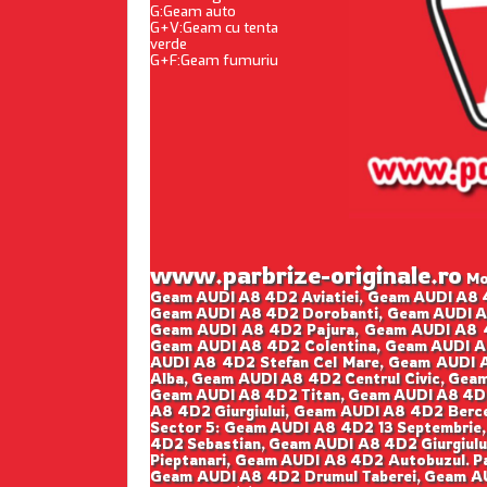
G:Geam auto
G+V:Geam cu tenta
verde
G+F:Geam fumuriu
www.parbrize-originale.ro
Mon
Geam AUDI A8 4D2 Aviatiei, Geam AUDI A8 
Geam AUDI A8 4D2 Dorobanti, Geam AUDI A8
Geam AUDI A8 4D2 Pajura, Geam AUDI A8 4
Geam AUDI A8 4D2 Colentina, Geam AUDI A
AUDI A8 4D2 Stefan Cel Mare, Geam AUDI 
Alba, Geam AUDI A8 4D2 Centrul Civic, Ge
Geam AUDI A8 4D2 Titan, Geam AUDI A8 4D2
A8 4D2 Giurgiului, Geam AUDI A8 4D2 Berce
Sector 5: Geam AUDI A8 4D2 13 Septembrie
4D2 Sebastian, Geam AUDI A8 4D2 Giurgiul
Pieptanari, Geam AUDI A8 4D2 Autobuzul. P
Geam AUDI A8 4D2 Drumul Taberei, Geam AUD