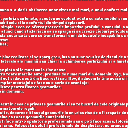
auna s-a dorit obtinerea unor viteze mai mari, a unui confort mai
.
, parbriz sau luneta, acestea au evoluat odata cu automobilul si a
abitaclu si la confortul din timpul deplasarii.
 simpla, ceea ce oferea protectie impotriva prafului, a vantului, a mu
 atunci cand sticla risca sa se sparga si sa creeze cioburi periculoa
icla securizata care se transforma in mii de bucatele incapabile sa 
erne:
ghet;
ine realizate si se sparg greu, insa nu sunt scutite de riscul de a
aterale ale masinii sau chiar la schimbarea parbrizului si a lune
e piata si le montam la tine acasa
ntru toate marcile auto, produse de nume mari din domeniu: Xyg, N
ect si daca esti din Bucuresti sau Ilfov, il aducem la tine acasa si 
imp iar montajul se face cu o serie de avantaje:
itate pentru fixarea geamurilor;
a in domeniu;
acut in ceea ce priveste geamurile si sa te bucuri de cele originale 
rmatoarele reguli:
uite, deoarece iti supui geamurile la un urias risc de a fi crapate de 
asina ca toate geamurile sunt inchise;
oti face intr-o spalatorie profesionala sau o poti face acasa, folosi
iarna. Foloseste solutii profesionale de dezghetare, nu arunca 