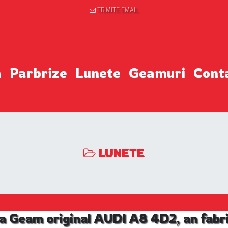
TRIMITE EMAIL
a
Parbrize
Lunete
Geamuri
Cont
LUNETE
a Geam original AUDI A8 4D2, an fabr