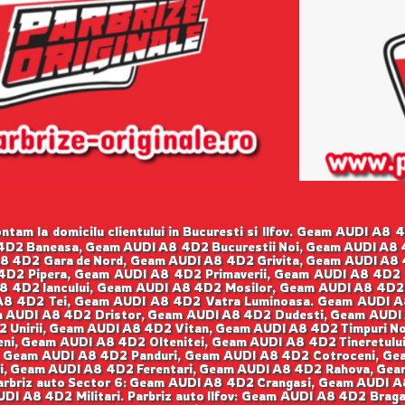
tam la domicilu clientului in Bucuresti si Ilfov. Geam AUDI A8
4D2 Baneasa, Geam AUDI A8 4D2 Bucurestii Noi, Geam AUDI A8
 4D2 Gara de Nord, Geam AUDI A8 4D2 Grivita, Geam AUDI A8 4
D2 Pipera, Geam AUDI A8 4D2 Primaverii, Geam AUDI A8 4D2 
8 4D2 Iancului, Geam AUDI A8 4D2 Mosilor, Geam AUDI A8 4D2
A8 4D2 Tei, Geam AUDI A8 4D2 Vatra Luminoasa. Geam AUDI A
am AUDI A8 4D2 Dristor, Geam AUDI A8 4D2 Dudesti, Geam AUDI 
 Unirii, Geam AUDI A8 4D2 Vitan, Geam AUDI A8 4D2 Timpuri No
ni, Geam AUDI A8 4D2 Oltenitei, Geam AUDI A8 4D2 Tineretului
, Geam AUDI A8 4D2 Panduri, Geam AUDI A8 4D2 Cotroceni, Gea
ui, Geam AUDI A8 4D2 Ferentari, Geam AUDI A8 4D2 Rahova, G
arbriz auto Sector 6: Geam AUDI A8 4D2 Crangasi, Geam AUDI 
I A8 4D2 Militari. Parbriz auto Ilfov: Geam AUDI A8 4D2 Bra