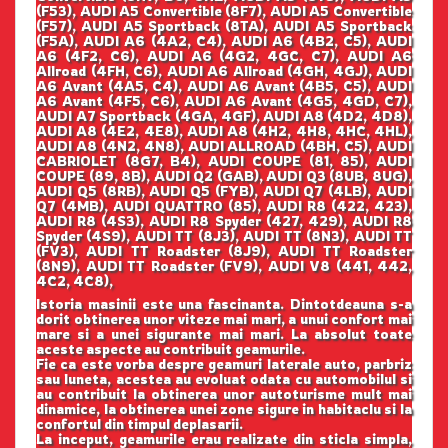
(F53), AUDI A5 Convertible (8F7), AUDI A5 Convertible
(F57), AUDI A5 Sportback (8TA), AUDI A5 Sportback
(F5A), AUDI A6 (4A2, C4), AUDI A6 (4B2, C5), AUDI
A6 (4F2, C6), AUDI A6 (4G2, 4GC, C7), AUDI A6
Allroad (4FH, C6), AUDI A6 Allroad (4GH, 4GJ), AUDI
A6 Avant (4A5, C4), AUDI A6 Avant (4B5, C5), AUDI
A6 Avant (4F5, C6), AUDI A6 Avant (4G5, 4GD, C7),
AUDI A7 Sportback (4GA, 4GF), AUDI A8 (4D2, 4D8),
AUDI A8 (4E2, 4E8), AUDI A8 (4H2, 4H8, 4HC, 4HL),
AUDI A8 (4N2, 4N8), AUDI ALLROAD (4BH, C5), AUDI
CABRIOLET (8G7, B4), AUDI COUPE (81, 85), AUDI
COUPE (89, 8B), AUDI Q2 (GAB), AUDI Q3 (8UB, 8UG),
AUDI Q5 (8RB), AUDI Q5 (FYB), AUDI Q7 (4LB), AUDI
Q7 (4MB), AUDI QUATTRO (85), AUDI R8 (422, 423),
AUDI R8 (4S3), AUDI R8 Spyder (427, 429), AUDI R8
Spyder (4S9), AUDI TT (8J3), AUDI TT (8N3), AUDI TT
(FV3), AUDI TT Roadster (8J9), AUDI TT Roadster
(8N9), AUDI TT Roadster (FV9), AUDI V8 (441, 442,
4C2, 4C8),
Istoria masinii este una fascinanta. Dintotdeauna s-a
dorit obtinerea unor viteze mai mari, a unui confort mai
mare si a unei sigurante mai mari. La absolut toate
aceste aspecte au contribuit geamurile.
Fie ca este vorba despre geamuri laterale auto, parbriz
sau luneta, acestea au evoluat odata cu automobilul si
au contribuit la obtinerea unor autoturisme mult mai
dinamice, la obtinerea unei zone sigure in habitaclu si la
confortul din timpul deplasarii.
La inceput, geamurile erau realizate din sticla simpla,