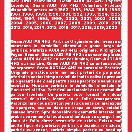
4H2 Oras Pantelimon, Geam AUDI A8 4H2 Popesti
Leordeni, Geam AUDI A8 4H2 Voluntari. Produse
disponibile pentru anii: 1982, 1983, 1984, 1985, 1986,
1987, 1988, 1989, 1990, 1991, 1992, 1993, 1994, 1995,
1996, 1997, 1998, 1999, 2000, 2001, 2002, 2003,
2004, 2005, 2006, 2007, 2008, 2009, 2010, 2011,
2012, 2013, 2014, 2015, 2016, 2017, 2018, 2019, 2020
Geam AUDI A8 4H2. Parbrize Originale vinde, livreaza si
monteaza la domiciliul clientului o gama larga de
parbrize. Parbrize AUDI A8 4H2 originale, Pilkington,
Fuyao, Benson. Geam AUDI A8 4H2 cu senzor de ploaie,
Geam AUDI A8 4H2 cu senzor lumina, Geam AUDI A8
4H2 cu incalzire, Geam AUDI A8 4H2 cu antena radio
incorporata, Geam AUDI A8 4H2 cu parasolar. Parbrize
Originale practica cele mai mici preturi de pe piata,
oferind in acelasi timp servicii de inalta calitate precum
si o garantie de 2 ani pentru toate parbrizele vandute si
montate. Montam parbrize la domiciliul clientului in
Bucuresti si Ilfov. Parbrizul unei masini este geamul din
partea frontala. Un parbriz este format din doua
straturi de sticla, legate cu o folie transparenta.
Parbrizul are doua straturi pentru ca este cel mai expus
la spargere, asa ca daca se crapa un strat, celalalt
ramane intact. Spre deosebire de geamurile laterale, un
prabriz va ramane la locul sau chiar daca se sparge, fiind
tinut de folia dintre straturile de sticla. Exista mai
multe tipuri de parbrize: parbriz cu dezaburire inclusa,
parbriz cu senzor, parbriz simplu, parbriz cu head-up