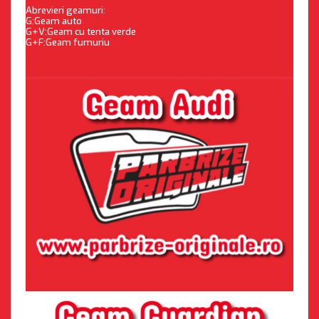
Abrevieri geamuri:
G:Geam auto
G+V:Geam cu tenta verde
G+F:Geam fumuriu