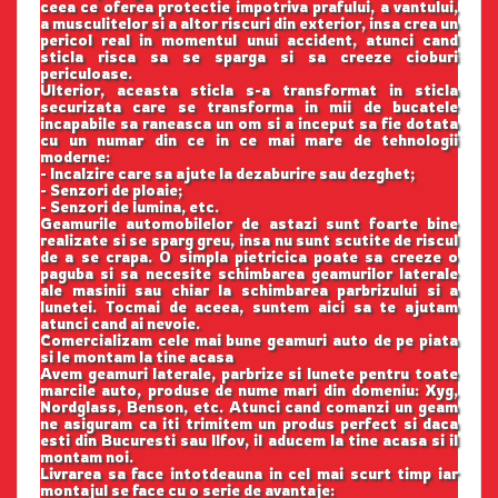
ceea ce oferea protectie impotriva prafului, a vantului,
a musculitelor si a altor riscuri din exterior, insa crea un
pericol real in momentul unui accident, atunci cand
sticla risca sa se sparga si sa creeze cioburi
periculoase.
Ulterior, aceasta sticla s-a transformat in sticla
securizata care se transforma in mii de bucatele
incapabile sa raneasca un om si a inceput sa fie dotata
cu un numar din ce in ce mai mare de tehnologii
moderne:
- Incalzire care sa ajute la dezaburire sau dezghet;
- Senzori de ploaie;
- Senzori de lumina, etc.
Geamurile automobilelor de astazi sunt foarte bine
realizate si se sparg greu, insa nu sunt scutite de riscul
de a se crapa. O simpla pietricica poate sa creeze o
paguba si sa necesite schimbarea geamurilor laterale
ale masinii sau chiar la schimbarea parbrizului si a
lunetei. Tocmai de aceea, suntem aici sa te ajutam
atunci cand ai nevoie.
Comercializam cele mai bune geamuri auto de pe piata
si le montam la tine acasa
Avem geamuri laterale, parbrize si lunete pentru toate
marcile auto, produse de nume mari din domeniu: Xyg,
Nordglass, Benson, etc. Atunci cand comanzi un geam
ne asiguram ca iti trimitem un produs perfect si daca
esti din Bucuresti sau Ilfov, il aducem la tine acasa si il
montam noi.
Livrarea sa face intotdeauna in cel mai scurt timp iar
montajul se face cu o serie de avantaje: