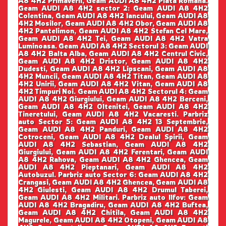
A8 4H2 Primaverii, Geam AUDI A8 4H2 Piata Romana.
Geam AUDI A8 4H2 sector 2: Geam AUDI A8 4H2
Colentina, Geam AUDI A8 4H2 Iancului, Geam AUDI A8
4H2 Mosilor, Geam AUDI A8 4H2 Obor, Geam AUDI A8
4H2 Pantelimon, Geam AUDI A8 4H2 Stefan Cel Mare,
Geam AUDI A8 4H2 Tei, Geam AUDI A8 4H2 Vatra
Luminoasa. Geam AUDI A8 4H2 Sectorul 3: Geam AUDI
A8 4H2 Balta Alba, Geam AUDI A8 4H2 Centrul Civic,
Geam AUDI A8 4H2 Dristor, Geam AUDI A8 4H2
Dudesti, Geam AUDI A8 4H2 Lipscani, Geam AUDI A8
4H2 Muncii, Geam AUDI A8 4H2 Titan, Geam AUDI A8
4H2 Unirii, Geam AUDI A8 4H2 Vitan, Geam AUDI A8
4H2 Timpuri Noi. Geam AUDI A8 4H2 Sectorul 4: Geam
AUDI A8 4H2 Giurgiului, Geam AUDI A8 4H2 Berceni,
Geam AUDI A8 4H2 Oltenitei, Geam AUDI A8 4H2
Tineretului, Geam AUDI A8 4H2 Vacaresti. Parbriz
auto Sector 5: Geam AUDI A8 4H2 13 Septembrie,
Geam AUDI A8 4H2 Panduri, Geam AUDI A8 4H2
Cotroceni, Geam AUDI A8 4H2 Dealul Spirii, Geam
AUDI A8 4H2 Sebastian, Geam AUDI A8 4H2
Giurgiului, Geam AUDI A8 4H2 Ferentari, Geam AUDI
A8 4H2 Rahova, Geam AUDI A8 4H2 Ghencea, Geam
AUDI A8 4H2 Pieptanari, Geam AUDI A8 4H2
Autobuzul. Parbriz auto Sector 6: Geam AUDI A8 4H2
Crangasi, Geam AUDI A8 4H2 Ghencea, Geam AUDI A8
4H2 Giulesti, Geam AUDI A8 4H2 Drumul Taberei,
Geam AUDI A8 4H2 Militari. Parbriz auto Ilfov: Geam
AUDI A8 4H2 Bragadiru, Geam AUDI A8 4H2 Buftea,
Geam AUDI A8 4H2 Chitila, Geam AUDI A8 4H2
Magurele, Geam AUDI A8 4H2 Otopeni, Geam AUDI A8