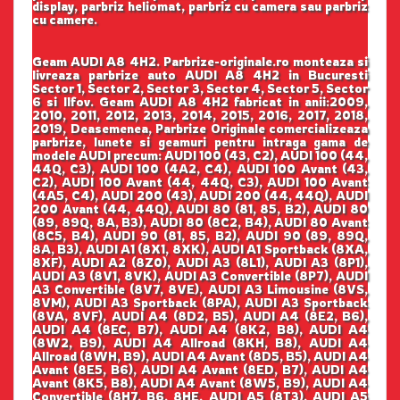
display, parbriz heliomat, parbriz cu camera sau parbriz
cu camere.
Geam AUDI A8 4H2. Parbrize-originale.ro monteaza si
livreaza parbrize auto AUDI A8 4H2 in Bucuresti
Sector 1, Sector 2, Sector 3, Sector 4, Sector 5, Sector
6 si Ilfov. Geam AUDI A8 4H2 fabricat in anii:2009,
2010, 2011, 2012, 2013, 2014, 2015, 2016, 2017, 2018,
2019, Deasemenea, Parbrize Originale comercializeaza
parbrize, lunete si geamuri pentru intraga gama de
modele AUDI precum: AUDI 100 (43, C2), AUDI 100 (44,
44Q, C3), AUDI 100 (4A2, C4), AUDI 100 Avant (43,
C2), AUDI 100 Avant (44, 44Q, C3), AUDI 100 Avant
(4A5, C4), AUDI 200 (43), AUDI 200 (44, 44Q), AUDI
200 Avant (44, 44Q), AUDI 80 (81, 85, B2), AUDI 80
(89, 89Q, 8A, B3), AUDI 80 (8C2, B4), AUDI 80 Avant
(8C5, B4), AUDI 90 (81, 85, B2), AUDI 90 (89, 89Q,
8A, B3), AUDI A1 (8X1, 8XK), AUDI A1 Sportback (8XA,
8XF), AUDI A2 (8Z0), AUDI A3 (8L1), AUDI A3 (8P1),
AUDI A3 (8V1, 8VK), AUDI A3 Convertible (8P7), AUDI
A3 Convertible (8V7, 8VE), AUDI A3 Limousine (8VS,
8VM), AUDI A3 Sportback (8PA), AUDI A3 Sportback
(8VA, 8VF), AUDI A4 (8D2, B5), AUDI A4 (8E2, B6),
AUDI A4 (8EC, B7), AUDI A4 (8K2, B8), AUDI A4
(8W2, B9), AUDI A4 Allroad (8KH, B8), AUDI A4
Allroad (8WH, B9), AUDI A4 Avant (8D5, B5), AUDI A4
Avant (8E5, B6), AUDI A4 Avant (8ED, B7), AUDI A4
Avant (8K5, B8), AUDI A4 Avant (8W5, B9), AUDI A4
Convertible (8H7, B6, 8HE, AUDI A5 (8T3), AUDI A5