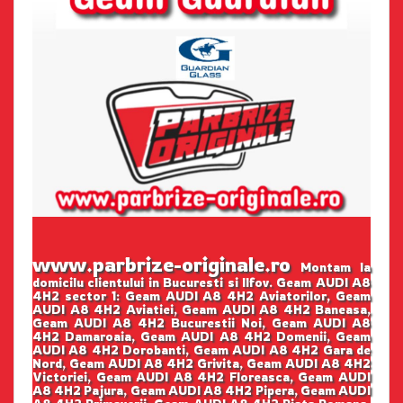
www.parbrize-originale.ro
Montam la
domicilu clientului in Bucuresti si Ilfov. Geam AUDI A8
4H2 sector 1: Geam AUDI A8 4H2 Aviatorilor, Geam
AUDI A8 4H2 Aviatiei, Geam AUDI A8 4H2 Baneasa,
Geam AUDI A8 4H2 Bucurestii Noi, Geam AUDI A8
4H2 Damaroaia, Geam AUDI A8 4H2 Domenii, Geam
AUDI A8 4H2 Dorobanti, Geam AUDI A8 4H2 Gara de
Nord, Geam AUDI A8 4H2 Grivita, Geam AUDI A8 4H2
Victoriei, Geam AUDI A8 4H2 Floreasca, Geam AUDI
A8 4H2 Pajura, Geam AUDI A8 4H2 Pipera, Geam AUDI