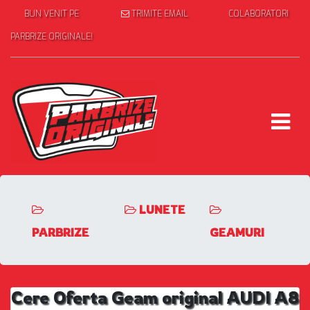
BUN VENIT PE
TRIMITE EMAIL
COLABORATORI
PARBRIZE ORIGINALE!
LUNETE
PARBRIZE
GEAMURI
Cere Oferta Geam original AUDI A8