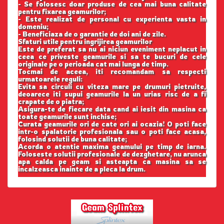
- Se folosesc doar produse de cea mai buna calitate
pentru fixarea geamurilor;
- Este realizat de personal cu experienta vasta in
domeniu;
- Beneficiaza de o garantie de doi ani de zile.
Sfaturi utile pentru ingrijirea geamurilor
Este de preferat sa nu ai niciun eveniment neplacut in
ceea ce priveste geamurile si sa te bucuri de cele
originale pe o perioada cat mai lunga de timp.
Tocmai de aceea, iti recomandam sa respecti
urmatoarele reguli:
Evita sa circuli cu viteza mare pe drumuri pietruite,
deoarece iti supui geamurile la un urias risc de a fi
crapate de o piatra;
Asigura-te de fiecare data cand ai iesit din masina ca
toate geamurile sunt inchise;
Curata geamurile ori de cate ori ai ocazia! O poti face
intr-o spalatorie profesionala sau o poti face acasa,
folosind solutii de buna calitate;
Acorda o atentie maxima geamului pe timp de iarna.
Foloseste solutii profesionale de dezghetare, nu arunca
apa calda pe geam si asteapta ca masina sa se
incalzeasca inainte de a pleca la drum.