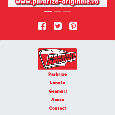
Parbrize
Lunete
Geamuri
Acasa
Contact