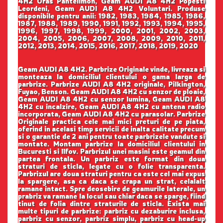
4H2 Oras Pantelimon, Geam AUDI A8 4H2 Popesti
Leordeni, Geam AUDI A8 4H2 Voluntari. Produse
disponibile pentru anii: 1982, 1983, 1984, 1985, 1986,
1987, 1988, 1989, 1990, 1991, 1992, 1993, 1994, 1995,
1996, 1997, 1998, 1999, 2000, 2001, 2002, 2003,
2004, 2005, 2006, 2007, 2008, 2009, 2010, 2011,
2012, 2013, 2014, 2015, 2016, 2017, 2018, 2019, 2020
Geam AUDI A8 4H2. Parbrize Originale vinde, livreaza si
monteaza la domiciliul clientului o gama larga de
parbrize. Parbrize AUDI A8 4H2 originale, Pilkington,
Fuyao, Benson. Geam AUDI A8 4H2 cu senzor de ploaie,
Geam AUDI A8 4H2 cu senzor lumina, Geam AUDI A8
4H2 cu incalzire, Geam AUDI A8 4H2 cu antena radio
incorporata, Geam AUDI A8 4H2 cu parasolar. Parbrize
Originale practica cele mai mici preturi de pe piata,
oferind in acelasi timp servicii de inalta calitate precum
si o garantie de 2 ani pentru toate parbrizele vandute si
montate. Montam parbrize la domiciliul clientului in
Bucuresti si Ilfov. Parbrizul unei masini este geamul din
partea frontala. Un parbriz este format din doua
straturi de sticla, legate cu o folie transparenta.
Parbrizul are doua straturi pentru ca este cel mai expus
la spargere, asa ca daca se crapa un strat, celalalt
ramane intact. Spre deosebire de geamurile laterale, un
prabriz va ramane la locul sau chiar daca se sparge, fiind
tinut de folia dintre straturile de sticla. Exista mai
multe tipuri de parbrize: parbriz cu dezaburire inclusa,
parbriz cu senzor, parbriz simplu, parbriz cu head-up