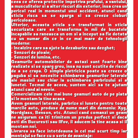
ceea ce oferea protectie impotriva prafului, a vantului,
a musculitelor si a altor riscuri din exterior, insa crea un
pericol real in momentul unui accident, atunci cand
sticla risca sa se sparga si sa creeze cioburi
periculoase.
Ulterior, aceasta sticla s-a transformat in sticla
securizata care se transforma in mii de bucatele
incapabile sa raneasca un om si a inceput sa fie dotata
cu un numar din ce in ce mai mare de tehnologii
moderne:
- Incalzire care sa ajute la dezaburire sau dezghet;
- Senzori de ploaie;
- Senzori de lumina, etc.
Geamurile automobilelor de astazi sunt foarte bine
realizate si se sparg greu, insa nu sunt scutite de riscul
de a se crapa. O simpla pietricica poate sa creeze o
paguba si sa necesite schimbarea geamurilor laterale
ale masinii sau chiar la schimbarea parbrizului si a
lunetei. Tocmai de aceea, suntem aici sa te ajutam
atunci cand ai nevoie.
Comercializam cele mai bune geamuri auto de pe piata
si le montam la tine acasa
Avem geamuri laterale, parbrize si lunete pentru toate
marcile auto, produse de nume mari din domeniu: Xyg,
Nordglass, Benson, etc. Atunci cand comanzi un geam
ne asiguram ca iti trimitem un produs perfect si daca
esti din Bucuresti sau Ilfov, il aducem la tine acasa si il
montam noi.
Livrarea sa face intotdeauna in cel mai scurt timp iar
montajul se face cu o serie de avantaje: