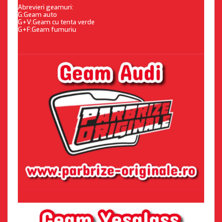
Abrevieri geamuri:
G:Geam auto
G+V:Geam cu tenta verde
G+F:Geam fumuriu