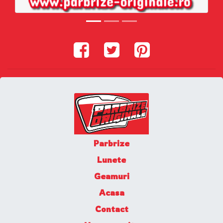
Parbrize
Lunete
Geamuri
Acasa
Contact