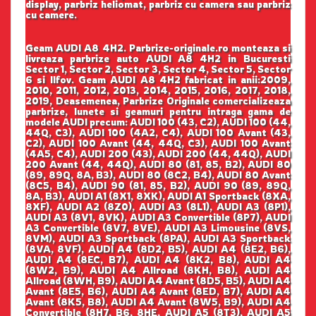
display, parbriz heliomat, parbriz cu camera sau parbriz
cu camere.
Geam AUDI A8 4H2. Parbrize-originale.ro monteaza si
livreaza parbrize auto AUDI A8 4H2 in Bucuresti
Sector 1, Sector 2, Sector 3, Sector 4, Sector 5, Sector
6 si Ilfov. Geam AUDI A8 4H2 fabricat in anii:2009,
2010, 2011, 2012, 2013, 2014, 2015, 2016, 2017, 2018,
2019, Deasemenea, Parbrize Originale comercializeaza
parbrize, lunete si geamuri pentru intraga gama de
modele AUDI precum: AUDI 100 (43, C2), AUDI 100 (44,
44Q, C3), AUDI 100 (4A2, C4), AUDI 100 Avant (43,
C2), AUDI 100 Avant (44, 44Q, C3), AUDI 100 Avant
(4A5, C4), AUDI 200 (43), AUDI 200 (44, 44Q), AUDI
200 Avant (44, 44Q), AUDI 80 (81, 85, B2), AUDI 80
(89, 89Q, 8A, B3), AUDI 80 (8C2, B4), AUDI 80 Avant
(8C5, B4), AUDI 90 (81, 85, B2), AUDI 90 (89, 89Q,
8A, B3), AUDI A1 (8X1, 8XK), AUDI A1 Sportback (8XA,
8XF), AUDI A2 (8Z0), AUDI A3 (8L1), AUDI A3 (8P1),
AUDI A3 (8V1, 8VK), AUDI A3 Convertible (8P7), AUDI
A3 Convertible (8V7, 8VE), AUDI A3 Limousine (8VS,
8VM), AUDI A3 Sportback (8PA), AUDI A3 Sportback
(8VA, 8VF), AUDI A4 (8D2, B5), AUDI A4 (8E2, B6),
AUDI A4 (8EC, B7), AUDI A4 (8K2, B8), AUDI A4
(8W2, B9), AUDI A4 Allroad (8KH, B8), AUDI A4
Allroad (8WH, B9), AUDI A4 Avant (8D5, B5), AUDI A4
Avant (8E5, B6), AUDI A4 Avant (8ED, B7), AUDI A4
Avant (8K5, B8), AUDI A4 Avant (8W5, B9), AUDI A4
Convertible (8H7, B6, 8HE, AUDI A5 (8T3), AUDI A5