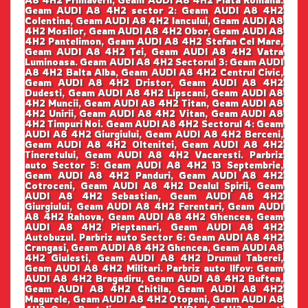
A8 4H2 Primaverii, Geam AUDI A8 4H2 Piata Romana.
Geam AUDI A8 4H2 sector 2: Geam AUDI A8 4H2
Colentina, Geam AUDI A8 4H2 Iancului, Geam AUDI A8
4H2 Mosilor, Geam AUDI A8 4H2 Obor, Geam AUDI A8
4H2 Pantelimon, Geam AUDI A8 4H2 Stefan Cel Mare,
Geam AUDI A8 4H2 Tei, Geam AUDI A8 4H2 Vatra
Luminoasa. Geam AUDI A8 4H2 Sectorul 3: Geam AUDI
A8 4H2 Balta Alba, Geam AUDI A8 4H2 Centrul Civic,
Geam AUDI A8 4H2 Dristor, Geam AUDI A8 4H2
Dudesti, Geam AUDI A8 4H2 Lipscani, Geam AUDI A8
4H2 Muncii, Geam AUDI A8 4H2 Titan, Geam AUDI A8
4H2 Unirii, Geam AUDI A8 4H2 Vitan, Geam AUDI A8
4H2 Timpuri Noi. Geam AUDI A8 4H2 Sectorul 4: Geam
AUDI A8 4H2 Giurgiului, Geam AUDI A8 4H2 Berceni,
Geam AUDI A8 4H2 Oltenitei, Geam AUDI A8 4H2
Tineretului, Geam AUDI A8 4H2 Vacaresti. Parbriz
auto Sector 5: Geam AUDI A8 4H2 13 Septembrie,
Geam AUDI A8 4H2 Panduri, Geam AUDI A8 4H2
Cotroceni, Geam AUDI A8 4H2 Dealul Spirii, Geam
AUDI A8 4H2 Sebastian, Geam AUDI A8 4H2
Giurgiului, Geam AUDI A8 4H2 Ferentari, Geam AUDI
A8 4H2 Rahova, Geam AUDI A8 4H2 Ghencea, Geam
AUDI A8 4H2 Pieptanari, Geam AUDI A8 4H2
Autobuzul. Parbriz auto Sector 6: Geam AUDI A8 4H2
Crangasi, Geam AUDI A8 4H2 Ghencea, Geam AUDI A8
4H2 Giulesti, Geam AUDI A8 4H2 Drumul Taberei,
Geam AUDI A8 4H2 Militari. Parbriz auto Ilfov: Geam
AUDI A8 4H2 Bragadiru, Geam AUDI A8 4H2 Buftea,
Geam AUDI A8 4H2 Chitila, Geam AUDI A8 4H2
Magurele, Geam AUDI A8 4H2 Otopeni, Geam AUDI A8