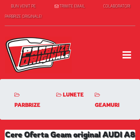
BUN VENIT PE
TRIMITE EMAIL
COLABORATORI
PARBRIZE ORIGINALE!
LUNETE
PARBRIZE
GEAMURI
Cere Oferta Geam original AUDI A8