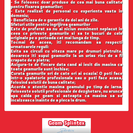
- Se folosesc doar produse de cea mai buna calitate
pentru fixarea geamurilor;
- Este realizat de personal cu experienta vasta in
domeniu;
- Beneficiaza de o garantie de doi ani de zile.
Sfaturi utile pentru ingrijirea geamurilor
Este de preferat sa nu ai niciun eveniment neplacut in
ceea ce priveste geamurile si sa te bucuri de cele
originale pe o perioada cat mai lunga de timp.
Tocmai de aceea, iti recomandam sa respecti
urmatoarele reguli:
Evita sa circuli cu viteza mare pe drumuri pietruite,
deoarece iti supui geamurile la un urias risc de a fi
crapate de o piatra;
Asigura-te de fiecare data cand ai iesit din masina ca
toate geamurile sunt inchise;
Curata geamurile ori de cate ori ai ocazia! O poti face
intr-o spalatorie profesionala sau o poti face acasa,
folosind solutii de buna calitate;
Acorda o atentie maxima geamului pe timp de iarna.
Foloseste solutii profesionale de dezghetare, nu arunca
apa calda pe geam si asteapta ca masina sa se
incalzeasca inainte de a pleca la drum.