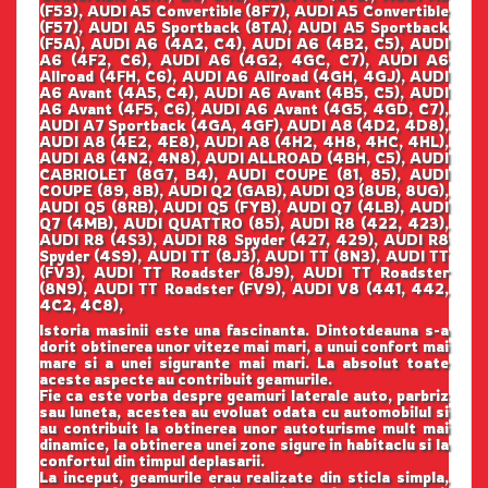
(F53), AUDI A5 Convertible (8F7), AUDI A5 Convertible
(F57), AUDI A5 Sportback (8TA), AUDI A5 Sportback
(F5A), AUDI A6 (4A2, C4), AUDI A6 (4B2, C5), AUDI
A6 (4F2, C6), AUDI A6 (4G2, 4GC, C7), AUDI A6
Allroad (4FH, C6), AUDI A6 Allroad (4GH, 4GJ), AUDI
A6 Avant (4A5, C4), AUDI A6 Avant (4B5, C5), AUDI
A6 Avant (4F5, C6), AUDI A6 Avant (4G5, 4GD, C7),
AUDI A7 Sportback (4GA, 4GF), AUDI A8 (4D2, 4D8),
AUDI A8 (4E2, 4E8), AUDI A8 (4H2, 4H8, 4HC, 4HL),
AUDI A8 (4N2, 4N8), AUDI ALLROAD (4BH, C5), AUDI
CABRIOLET (8G7, B4), AUDI COUPE (81, 85), AUDI
COUPE (89, 8B), AUDI Q2 (GAB), AUDI Q3 (8UB, 8UG),
AUDI Q5 (8RB), AUDI Q5 (FYB), AUDI Q7 (4LB), AUDI
Q7 (4MB), AUDI QUATTRO (85), AUDI R8 (422, 423),
AUDI R8 (4S3), AUDI R8 Spyder (427, 429), AUDI R8
Spyder (4S9), AUDI TT (8J3), AUDI TT (8N3), AUDI TT
(FV3), AUDI TT Roadster (8J9), AUDI TT Roadster
(8N9), AUDI TT Roadster (FV9), AUDI V8 (441, 442,
4C2, 4C8),
Istoria masinii este una fascinanta. Dintotdeauna s-a
dorit obtinerea unor viteze mai mari, a unui confort mai
mare si a unei sigurante mai mari. La absolut toate
aceste aspecte au contribuit geamurile.
Fie ca este vorba despre geamuri laterale auto, parbriz
sau luneta, acestea au evoluat odata cu automobilul si
au contribuit la obtinerea unor autoturisme mult mai
dinamice, la obtinerea unei zone sigure in habitaclu si la
confortul din timpul deplasarii.
La inceput, geamurile erau realizate din sticla simpla,