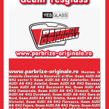
www.parbrize-originale.ro
Montam la
domicilu clientului in Bucuresti si Ilfov. Geam AUDI A8
4H2 sector 1: Geam AUDI A8 4H2 Aviatorilor, Geam
AUDI A8 4H2 Aviatiei, Geam AUDI A8 4H2 Baneasa,
Geam AUDI A8 4H2 Bucurestii Noi, Geam AUDI A8
4H2 Damaroaia, Geam AUDI A8 4H2 Domenii, Geam
AUDI A8 4H2 Dorobanti, Geam AUDI A8 4H2 Gara de
Nord, Geam AUDI A8 4H2 Grivita, Geam AUDI A8 4H2
Victoriei, Geam AUDI A8 4H2 Floreasca, Geam AUDI
A8 4H2 Pajura, Geam AUDI A8 4H2 Pipera, Geam AUDI