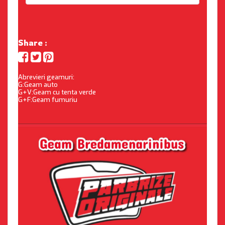
Share :
Abrevieri geamuri:
G:Geam auto
G+V:Geam cu tenta verde
G+F:Geam fumuriu