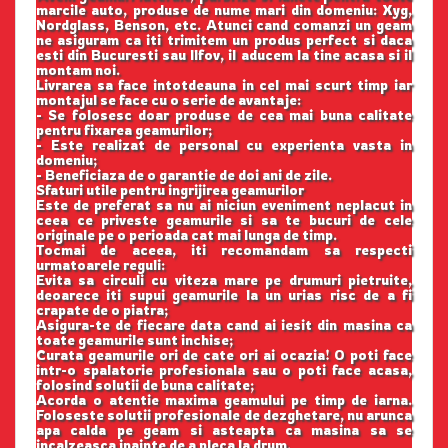
marcile auto, produse de nume mari din domeniu: Xyg,
Nordglass, Benson, etc. Atunci cand comanzi un geam
ne asiguram ca iti trimitem un produs perfect si daca
esti din Bucuresti sau Ilfov, il aducem la tine acasa si il
montam noi.
Livrarea sa face intotdeauna in cel mai scurt timp iar
montajul se face cu o serie de avantaje:
- Se folosesc doar produse de cea mai buna calitate
pentru fixarea geamurilor;
- Este realizat de personal cu experienta vasta in
domeniu;
- Beneficiaza de o garantie de doi ani de zile.
Sfaturi utile pentru ingrijirea geamurilor
Este de preferat sa nu ai niciun eveniment neplacut in
ceea ce priveste geamurile si sa te bucuri de cele
originale pe o perioada cat mai lunga de timp.
Tocmai de aceea, iti recomandam sa respecti
urmatoarele reguli:
Evita sa circuli cu viteza mare pe drumuri pietruite,
deoarece iti supui geamurile la un urias risc de a fi
crapate de o piatra;
Asigura-te de fiecare data cand ai iesit din masina ca
toate geamurile sunt inchise;
Curata geamurile ori de cate ori ai ocazia! O poti face
intr-o spalatorie profesionala sau o poti face acasa,
folosind solutii de buna calitate;
Acorda o atentie maxima geamului pe timp de iarna.
Foloseste solutii profesionale de dezghetare, nu arunca
apa calda pe geam si asteapta ca masina sa se
incalzeasca inainte de a pleca la drum.