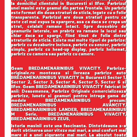
la domiciliul clientului in Bucuresti si Ilfov. Parbrizul
unei masini este geamul din partea frontala. Un parbriz
este format din doua straturi de sticla, legate cu o folie
transparenta. Parbrizul are doua straturi pentru ca
este cel mai expus la spargere, asa ca daca se crapa un
strat, celalalt ramane intact. Spre deosebire de
geamurile laterale, un prabriz va ramane la locul sau
chiar daca se sparge, fiind tinut de folia dintre
straturile de sticla. Exista mai multe tipuri de parbrize:
parbriz cu dezaburire inclusa, parbriz cu senzor, parbriz
simplu, parbriz cu head-up display, parbriz heliomat,
parbriz cu camera sau parbriz cu camere.
Geam BREDAMENARINIBUS VIVACITY. Parbrize-
originale.ro monteaza si livreaza parbrize auto
BREDAMENARINIBUS VIVACITY in Bucuresti Sector 1,
Sector 2, Sector 3, Sector 4, Sector 5, Sector 6 si
Ilfov. Geam BREDAMENARINIBUS VIVACITY fabricat in
anii: Deasemenea, Parbrize Originale comercializeaza
parbrize, lunete si geamuri pentru intraga gama de
modele BREDAMENARINIBUS precum:
BREDAMENARINIBUS AVANCITY,
BREDAMENARINIBUS LANDER, BREDAMENARINIBUS
M Serie, BREDAMENARINIBUS VIVACITY,
BREDAMENARINIBUS ZEUS,
Istoria masinii este una fascinanta. Dintotdeauna s-a
dorit obtinerea unor viteze mai mari, a unui confort mai
mare si a unei sigurante mai mari. La absolut toate