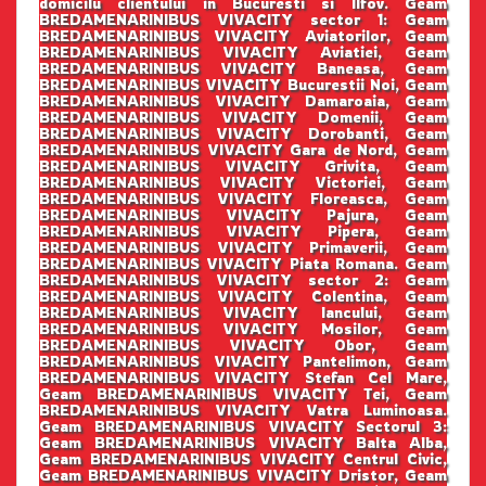
domicilu clientului in Bucuresti si Ilfov. Geam
BREDAMENARINIBUS VIVACITY sector 1: Geam
BREDAMENARINIBUS VIVACITY Aviatorilor, Geam
BREDAMENARINIBUS VIVACITY Aviatiei, Geam
BREDAMENARINIBUS VIVACITY Baneasa, Geam
BREDAMENARINIBUS VIVACITY Bucurestii Noi, Geam
BREDAMENARINIBUS VIVACITY Damaroaia, Geam
BREDAMENARINIBUS VIVACITY Domenii, Geam
BREDAMENARINIBUS VIVACITY Dorobanti, Geam
BREDAMENARINIBUS VIVACITY Gara de Nord, Geam
BREDAMENARINIBUS VIVACITY Grivita, Geam
BREDAMENARINIBUS VIVACITY Victoriei, Geam
BREDAMENARINIBUS VIVACITY Floreasca, Geam
BREDAMENARINIBUS VIVACITY Pajura, Geam
BREDAMENARINIBUS VIVACITY Pipera, Geam
BREDAMENARINIBUS VIVACITY Primaverii, Geam
BREDAMENARINIBUS VIVACITY Piata Romana. Geam
BREDAMENARINIBUS VIVACITY sector 2: Geam
BREDAMENARINIBUS VIVACITY Colentina, Geam
BREDAMENARINIBUS VIVACITY Iancului, Geam
BREDAMENARINIBUS VIVACITY Mosilor, Geam
BREDAMENARINIBUS VIVACITY Obor, Geam
BREDAMENARINIBUS VIVACITY Pantelimon, Geam
BREDAMENARINIBUS VIVACITY Stefan Cel Mare,
Geam BREDAMENARINIBUS VIVACITY Tei, Geam
BREDAMENARINIBUS VIVACITY Vatra Luminoasa.
Geam BREDAMENARINIBUS VIVACITY Sectorul 3:
Geam BREDAMENARINIBUS VIVACITY Balta Alba,
Geam BREDAMENARINIBUS VIVACITY Centrul Civic,
Geam BREDAMENARINIBUS VIVACITY Dristor, Geam