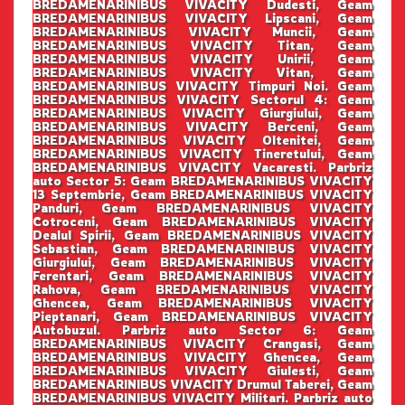
BREDAMENARINIBUS VIVACITY Dudesti, Geam
BREDAMENARINIBUS VIVACITY Lipscani, Geam
BREDAMENARINIBUS VIVACITY Muncii, Geam
BREDAMENARINIBUS VIVACITY Titan, Geam
BREDAMENARINIBUS VIVACITY Unirii, Geam
BREDAMENARINIBUS VIVACITY Vitan, Geam
BREDAMENARINIBUS VIVACITY Timpuri Noi. Geam
BREDAMENARINIBUS VIVACITY Sectorul 4: Geam
BREDAMENARINIBUS VIVACITY Giurgiului, Geam
BREDAMENARINIBUS VIVACITY Berceni, Geam
BREDAMENARINIBUS VIVACITY Oltenitei, Geam
BREDAMENARINIBUS VIVACITY Tineretului, Geam
BREDAMENARINIBUS VIVACITY Vacaresti. Parbriz
auto Sector 5: Geam BREDAMENARINIBUS VIVACITY
13 Septembrie, Geam BREDAMENARINIBUS VIVACITY
Panduri, Geam BREDAMENARINIBUS VIVACITY
Cotroceni, Geam BREDAMENARINIBUS VIVACITY
Dealul Spirii, Geam BREDAMENARINIBUS VIVACITY
Sebastian, Geam BREDAMENARINIBUS VIVACITY
Giurgiului, Geam BREDAMENARINIBUS VIVACITY
Ferentari, Geam BREDAMENARINIBUS VIVACITY
Rahova, Geam BREDAMENARINIBUS VIVACITY
Ghencea, Geam BREDAMENARINIBUS VIVACITY
Pieptanari, Geam BREDAMENARINIBUS VIVACITY
Autobuzul. Parbriz auto Sector 6: Geam
BREDAMENARINIBUS VIVACITY Crangasi, Geam
BREDAMENARINIBUS VIVACITY Ghencea, Geam
BREDAMENARINIBUS VIVACITY Giulesti, Geam
BREDAMENARINIBUS VIVACITY Drumul Taberei, Geam
BREDAMENARINIBUS VIVACITY Militari. Parbriz auto