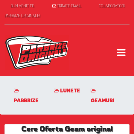
BUN VENIT PE
TRIMITE EMAIL
COLABORATORI
PARBRIZE ORIGINALE!
LUNETE
PARBRIZE
GEAMURI
Cere Oferta Geam original