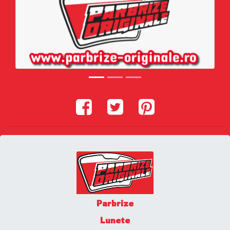
Parbrize
Lunete