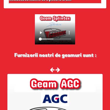
Furnizorii nostri de geamuri sunt :