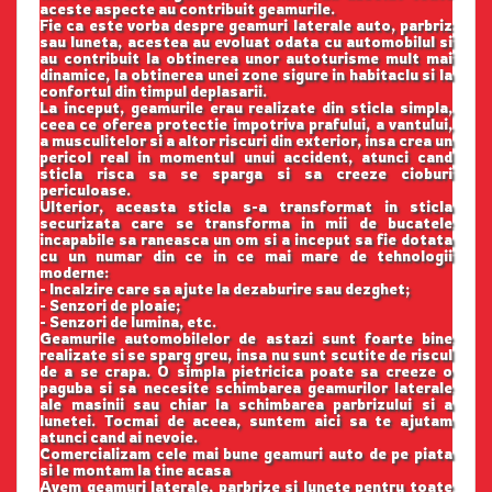
aceste aspecte au contribuit geamurile.
Fie ca este vorba despre geamuri laterale auto, parbriz
sau luneta, acestea au evoluat odata cu automobilul si
au contribuit la obtinerea unor autoturisme mult mai
dinamice, la obtinerea unei zone sigure in habitaclu si la
confortul din timpul deplasarii.
La inceput, geamurile erau realizate din sticla simpla,
ceea ce oferea protectie impotriva prafului, a vantului,
a musculitelor si a altor riscuri din exterior, insa crea un
pericol real in momentul unui accident, atunci cand
sticla risca sa se sparga si sa creeze cioburi
periculoase.
Ulterior, aceasta sticla s-a transformat in sticla
securizata care se transforma in mii de bucatele
incapabile sa raneasca un om si a inceput sa fie dotata
cu un numar din ce in ce mai mare de tehnologii
moderne:
- Incalzire care sa ajute la dezaburire sau dezghet;
- Senzori de ploaie;
- Senzori de lumina, etc.
Geamurile automobilelor de astazi sunt foarte bine
realizate si se sparg greu, insa nu sunt scutite de riscul
de a se crapa. O simpla pietricica poate sa creeze o
paguba si sa necesite schimbarea geamurilor laterale
ale masinii sau chiar la schimbarea parbrizului si a
lunetei. Tocmai de aceea, suntem aici sa te ajutam
atunci cand ai nevoie.
Comercializam cele mai bune geamuri auto de pe piata
si le montam la tine acasa
Avem geamuri laterale, parbrize si lunete pentru toate