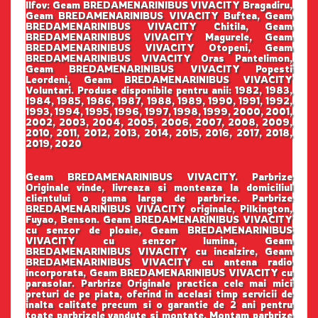
Ilfov: Geam BREDAMENARINIBUS VIVACITY Bragadiru,
Geam BREDAMENARINIBUS VIVACITY Buftea, Geam
BREDAMENARINIBUS VIVACITY Chitila, Geam
BREDAMENARINIBUS VIVACITY Magurele, Geam
BREDAMENARINIBUS VIVACITY Otopeni, Geam
BREDAMENARINIBUS VIVACITY Oras Pantelimon,
Geam BREDAMENARINIBUS VIVACITY Popesti
Leordeni, Geam BREDAMENARINIBUS VIVACITY
Voluntari. Produse disponibile pentru anii: 1982, 1983,
1984, 1985, 1986, 1987, 1988, 1989, 1990, 1991, 1992,
1993, 1994, 1995, 1996, 1997, 1998, 1999, 2000, 2001,
2002, 2003, 2004, 2005, 2006, 2007, 2008, 2009,
2010, 2011, 2012, 2013, 2014, 2015, 2016, 2017, 2018,
2019, 2020
Geam BREDAMENARINIBUS VIVACITY. Parbrize
Originale vinde, livreaza si monteaza la domiciliul
clientului o gama larga de parbrize. Parbrize
BREDAMENARINIBUS VIVACITY originale, Pilkington,
Fuyao, Benson. Geam BREDAMENARINIBUS VIVACITY
cu senzor de ploaie, Geam BREDAMENARINIBUS
VIVACITY cu senzor lumina, Geam
BREDAMENARINIBUS VIVACITY cu incalzire, Geam
BREDAMENARINIBUS VIVACITY cu antena radio
incorporata, Geam BREDAMENARINIBUS VIVACITY cu
parasolar. Parbrize Originale practica cele mai mici
preturi de pe piata, oferind in acelasi timp servicii de
inalta calitate precum si o garantie de 2 ani pentru
toate parbrizele vandute si montate. Montam parbrize