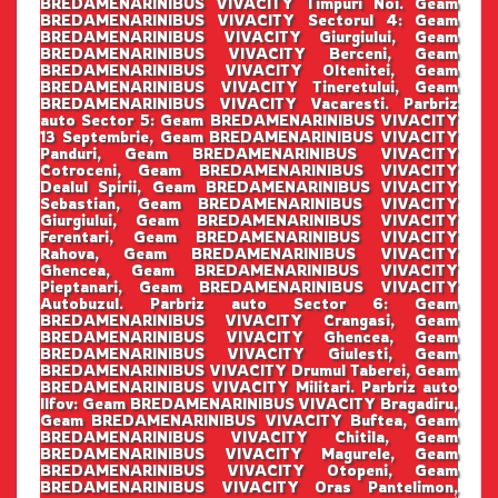
BREDAMENARINIBUS VIVACITY Timpuri Noi. Geam
BREDAMENARINIBUS VIVACITY Sectorul 4: Geam
BREDAMENARINIBUS VIVACITY Giurgiului, Geam
BREDAMENARINIBUS VIVACITY Berceni, Geam
BREDAMENARINIBUS VIVACITY Oltenitei, Geam
BREDAMENARINIBUS VIVACITY Tineretului, Geam
BREDAMENARINIBUS VIVACITY Vacaresti. Parbriz
auto Sector 5: Geam BREDAMENARINIBUS VIVACITY
13 Septembrie, Geam BREDAMENARINIBUS VIVACITY
Panduri, Geam BREDAMENARINIBUS VIVACITY
Cotroceni, Geam BREDAMENARINIBUS VIVACITY
Dealul Spirii, Geam BREDAMENARINIBUS VIVACITY
Sebastian, Geam BREDAMENARINIBUS VIVACITY
Giurgiului, Geam BREDAMENARINIBUS VIVACITY
Ferentari, Geam BREDAMENARINIBUS VIVACITY
Rahova, Geam BREDAMENARINIBUS VIVACITY
Ghencea, Geam BREDAMENARINIBUS VIVACITY
Pieptanari, Geam BREDAMENARINIBUS VIVACITY
Autobuzul. Parbriz auto Sector 6: Geam
BREDAMENARINIBUS VIVACITY Crangasi, Geam
BREDAMENARINIBUS VIVACITY Ghencea, Geam
BREDAMENARINIBUS VIVACITY Giulesti, Geam
BREDAMENARINIBUS VIVACITY Drumul Taberei, Geam
BREDAMENARINIBUS VIVACITY Militari. Parbriz auto
Ilfov: Geam BREDAMENARINIBUS VIVACITY Bragadiru,
Geam BREDAMENARINIBUS VIVACITY Buftea, Geam
BREDAMENARINIBUS VIVACITY Chitila, Geam
BREDAMENARINIBUS VIVACITY Magurele, Geam
BREDAMENARINIBUS VIVACITY Otopeni, Geam
BREDAMENARINIBUS VIVACITY Oras Pantelimon,