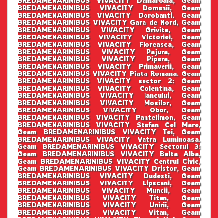
BREDAMENARINIBUS VIVACITY Damaroaia, Geam
BREDAMENARINIBUS VIVACITY Domenii, Geam
BREDAMENARINIBUS VIVACITY Dorobanti, Geam
BREDAMENARINIBUS VIVACITY Gara de Nord, Geam
BREDAMENARINIBUS VIVACITY Grivita, Geam
BREDAMENARINIBUS VIVACITY Victoriei, Geam
BREDAMENARINIBUS VIVACITY Floreasca, Geam
BREDAMENARINIBUS VIVACITY Pajura, Geam
BREDAMENARINIBUS VIVACITY Pipera, Geam
BREDAMENARINIBUS VIVACITY Primaverii, Geam
BREDAMENARINIBUS VIVACITY Piata Romana. Geam
BREDAMENARINIBUS VIVACITY sector 2: Geam
BREDAMENARINIBUS VIVACITY Colentina, Geam
BREDAMENARINIBUS VIVACITY Iancului, Geam
BREDAMENARINIBUS VIVACITY Mosilor, Geam
BREDAMENARINIBUS VIVACITY Obor, Geam
BREDAMENARINIBUS VIVACITY Pantelimon, Geam
BREDAMENARINIBUS VIVACITY Stefan Cel Mare,
Geam BREDAMENARINIBUS VIVACITY Tei, Geam
BREDAMENARINIBUS VIVACITY Vatra Luminoasa.
Geam BREDAMENARINIBUS VIVACITY Sectorul 3:
Geam BREDAMENARINIBUS VIVACITY Balta Alba,
Geam BREDAMENARINIBUS VIVACITY Centrul Civic,
Geam BREDAMENARINIBUS VIVACITY Dristor, Geam
BREDAMENARINIBUS VIVACITY Dudesti, Geam
BREDAMENARINIBUS VIVACITY Lipscani, Geam
BREDAMENARINIBUS VIVACITY Muncii, Geam
BREDAMENARINIBUS VIVACITY Titan, Geam
BREDAMENARINIBUS VIVACITY Unirii, Geam
BREDAMENARINIBUS VIVACITY Vitan, Geam