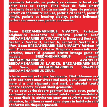
geamurile laterale, un prabriz va ramane la locul sau
chiar daca se sparge, fiind tinut de folia dintre
straturile de sticla. Exista mai multe tipuri de parbrize:
parbriz cu dezaburire inclusa, parbriz cu senzor, parbriz
simplu, parbriz cu head-up display, parbriz heliomat,
parbriz cu camera sau parbriz cu camere.
Geam BREDAMENARINIBUS VIVACITY. Parbrize-
originale.ro monteaza si livreaza parbrize auto
BREDAMENARINIBUS VIVACITY in Bucuresti Sector 1,
Sector 2, Sector 3, Sector 4, Sector 5, Sector 6 si
Ilfov. Geam BREDAMENARINIBUS VIVACITY fabricat in
anii: Deasemenea, Parbrize Originale comercializeaza
parbrize, lunete si geamuri pentru intraga gama de
modele BREDAMENARINIBUS precum:
BREDAMENARINIBUS AVANCITY,
BREDAMENARINIBUS LANDER, BREDAMENARINIBUS
M Serie, BREDAMENARINIBUS VIVACITY,
BREDAMENARINIBUS ZEUS,
Istoria masinii este una fascinanta. Dintotdeauna s-a
dorit obtinerea unor viteze mai mari, a unui confort mai
mare si a unei sigurante mai mari. La absolut toate
aceste aspecte au contribuit geamurile.
Fie ca este vorba despre geamuri laterale auto, parbriz
sau luneta, acestea au evoluat odata cu automobilul si
au contribuit la obtinerea unor autoturisme mult mai
dinamice, la obtinerea unei zone sigure in habitaclu si la
confortul din timpul deplasarii.