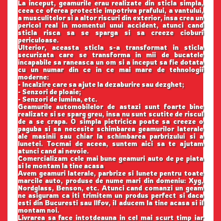
La inceput, geamurile erau realizate din sticla simpla,
ceea ce oferea protectie impotriva prafului, a vantului,
a musculitelor si a altor riscuri din exterior, insa crea un
pericol real in momentul unui accident, atunci cand
sticla risca sa se sparga si sa creeze cioburi
periculoase.
Ulterior, aceasta sticla s-a transformat in sticla
securizata care se transforma in mii de bucatele
incapabile sa raneasca un om si a inceput sa fie dotata
cu un numar din ce in ce mai mare de tehnologii
moderne:
- Incalzire care sa ajute la dezaburire sau dezghet;
- Senzori de ploaie;
- Senzori de lumina, etc.
Geamurile automobilelor de astazi sunt foarte bine
realizate si se sparg greu, insa nu sunt scutite de riscul
de a se crapa. O simpla pietricica poate sa creeze o
paguba si sa necesite schimbarea geamurilor laterale
ale masinii sau chiar la schimbarea parbrizului si a
lunetei. Tocmai de aceea, suntem aici sa te ajutam
atunci cand ai nevoie.
Comercializam cele mai bune geamuri auto de pe piata
si le montam la tine acasa
Avem geamuri laterale, parbrize si lunete pentru toate
marcile auto, produse de nume mari din domeniu: Xyg,
Nordglass, Benson, etc. Atunci cand comanzi un geam
ne asiguram ca iti trimitem un produs perfect si daca
esti din Bucuresti sau Ilfov, il aducem la tine acasa si il
montam noi.
Livrarea sa face intotdeauna in cel mai scurt timp iar