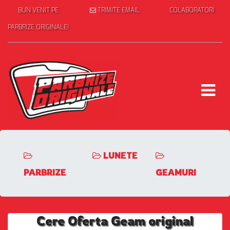
BUN VENIT PE
TRIMITE EMAIL
COLABORATORI
PARBRIZE ORIGINALE!
LUNETE
PARBRIZE
GEAMURI
Cere Oferta Geam original