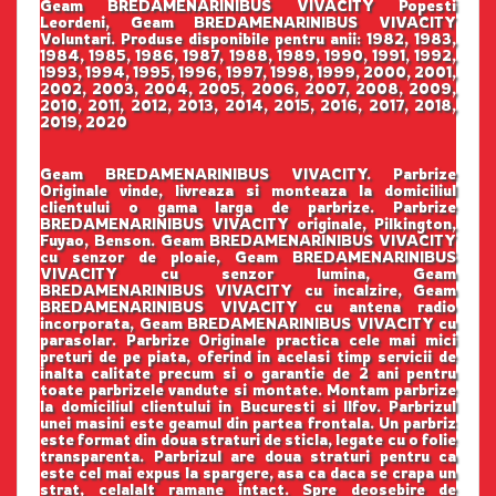
Geam BREDAMENARINIBUS VIVACITY Popesti
Leordeni, Geam BREDAMENARINIBUS VIVACITY
Voluntari. Produse disponibile pentru anii: 1982, 1983,
1984, 1985, 1986, 1987, 1988, 1989, 1990, 1991, 1992,
1993, 1994, 1995, 1996, 1997, 1998, 1999, 2000, 2001,
2002, 2003, 2004, 2005, 2006, 2007, 2008, 2009,
2010, 2011, 2012, 2013, 2014, 2015, 2016, 2017, 2018,
2019, 2020
Geam BREDAMENARINIBUS VIVACITY. Parbrize
Originale vinde, livreaza si monteaza la domiciliul
clientului o gama larga de parbrize. Parbrize
BREDAMENARINIBUS VIVACITY originale, Pilkington,
Fuyao, Benson. Geam BREDAMENARINIBUS VIVACITY
cu senzor de ploaie, Geam BREDAMENARINIBUS
VIVACITY cu senzor lumina, Geam
BREDAMENARINIBUS VIVACITY cu incalzire, Geam
BREDAMENARINIBUS VIVACITY cu antena radio
incorporata, Geam BREDAMENARINIBUS VIVACITY cu
parasolar. Parbrize Originale practica cele mai mici
preturi de pe piata, oferind in acelasi timp servicii de
inalta calitate precum si o garantie de 2 ani pentru
toate parbrizele vandute si montate. Montam parbrize
la domiciliul clientului in Bucuresti si Ilfov. Parbrizul
unei masini este geamul din partea frontala. Un parbriz
este format din doua straturi de sticla, legate cu o folie
transparenta. Parbrizul are doua straturi pentru ca
este cel mai expus la spargere, asa ca daca se crapa un
strat, celalalt ramane intact. Spre deosebire de