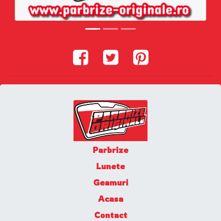
Parbrize
Lunete
Geamuri
Acasa
Contact