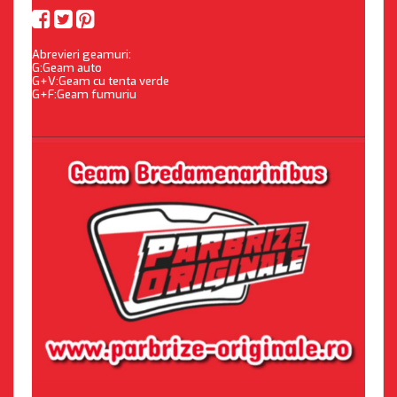
Abrevieri geamuri:
G:Geam auto
G+V:Geam cu tenta verde
G+F:Geam fumuriu