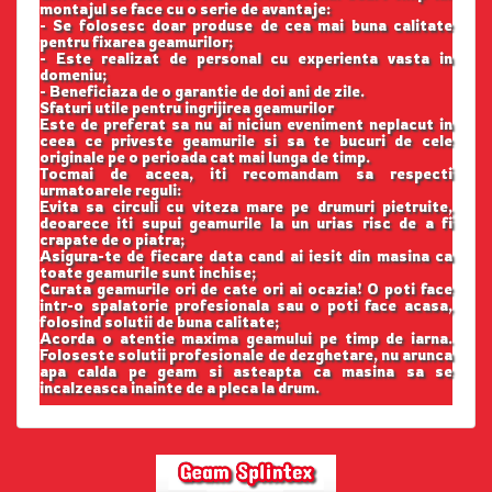
montajul se face cu o serie de avantaje:
- Se folosesc doar produse de cea mai buna calitate
pentru fixarea geamurilor;
- Este realizat de personal cu experienta vasta in
domeniu;
- Beneficiaza de o garantie de doi ani de zile.
Sfaturi utile pentru ingrijirea geamurilor
Este de preferat sa nu ai niciun eveniment neplacut in
ceea ce priveste geamurile si sa te bucuri de cele
originale pe o perioada cat mai lunga de timp.
Tocmai de aceea, iti recomandam sa respecti
urmatoarele reguli:
Evita sa circuli cu viteza mare pe drumuri pietruite,
deoarece iti supui geamurile la un urias risc de a fi
crapate de o piatra;
Asigura-te de fiecare data cand ai iesit din masina ca
toate geamurile sunt inchise;
Curata geamurile ori de cate ori ai ocazia! O poti face
intr-o spalatorie profesionala sau o poti face acasa,
folosind solutii de buna calitate;
Acorda o atentie maxima geamului pe timp de iarna.
Foloseste solutii profesionale de dezghetare, nu arunca
apa calda pe geam si asteapta ca masina sa se
incalzeasca inainte de a pleca la drum.