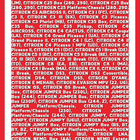
(JM), CITROEN C25 Box (280, 290), CITROEN C25 Bus
(280, 290), CITROEN C25 Platform/Chassis (280, 290,
CITROEN C3 AIRCROSS II, CITROEN C3 I (FC), CITROEN
C3 II, CITROEN C3 III (SX), CITROEN C3 Picasso,
CITROEN C3 Pluriel (HB), CITROEN C35 Box, CITROEN
C35 Bus, CITROEN C35 Pickup, CITROEN C4
AIRCROSS, CITROEN C4 CACTUS, CITROEN C4 Coupe
(LA), CITROEN C4 Grand Picasso I (UA), CITROEN C4
Grand Picasso II, CITROEN C4 I (LC), CITROEN C4 II
(B7), CITROEN C4 Picasso I MPV (UD), CITROEN C4
Picasso II, CITROEN C5 I (DC), CITROEN C5 I Break (DE),
CITROEN C5 II (RC), CITROEN C5 II Break (RE), CITROEN
C5 III (RD), CITROEN C5 III Break (TD), CITROEN C6
(TD), CITROEN C8 (EA, EB), CITROEN CX I (MA),
CITROEN CX I Break (MA), CITROEN CX II, CITROEN CX
II Break, CITROEN DS3, CITROEN DS3 Convertible,
CITROEN DS4, CITROEN DS5, CITROEN DYANE,
CITROEN E MEHARI, CITROEN EVASION MPV (22, U6),
CITROEN GS, CITROEN GS Break, CITROEN JUMPER
Box, CITROEN JUMPER Box (230L), CITROEN JUMPER
Box (244), CITROEN JUMPER Bus, CITROEN JUMPER
Bus (230P), CITROEN JUMPER Bus (244, Z), CITROEN
JUMPER Platform/Chassis, CITROEN JUMPER
Platform/Chassis (230), CITROEN JUMPER
Platform/Chassis (244), CITROEN JUMPY, CITROEN
JUMPY, CITROEN JUMPY (U6U), CITROEN JUMPY Box,
CITROEN JUMPY Box, CITROEN JUMPY Box (BS, BT,
BY, BZ, CITROEN JUMPY Platform/Chassis, CITROEN
JUMPY Platform/Chassis (BU), CITROEN LNA,
CITROEN NEMO Box (AA), CITROEN NEMO Estate,