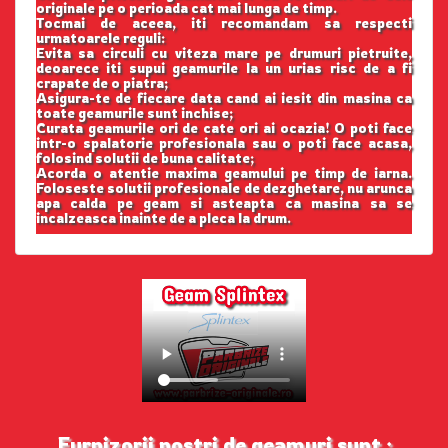
originale pe o perioada cat mai lunga de timp.
Tocmai de aceea, iti recomandam sa respecti
urmatoarele reguli:
Evita sa circuli cu viteza mare pe drumuri pietruite,
deoarece iti supui geamurile la un urias risc de a fi
crapate de o piatra;
Asigura-te de fiecare data cand ai iesit din masina ca
toate geamurile sunt inchise;
Curata geamurile ori de cate ori ai ocazia! O poti face
intr-o spalatorie profesionala sau o poti face acasa,
folosind solutii de buna calitate;
Acorda o atentie maxima geamului pe timp de iarna.
Foloseste solutii profesionale de dezghetare, nu arunca
apa calda pe geam si asteapta ca masina sa se
incalzeasca inainte de a pleca la drum.
Furnizorii nostri de geamuri sunt :