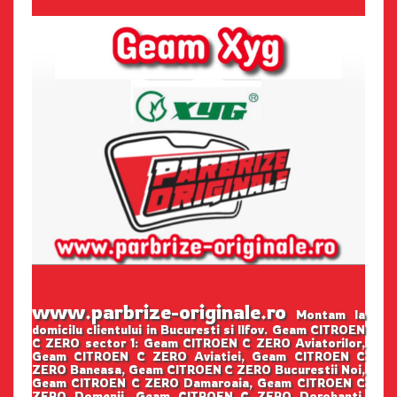
www.parbrize-originale.ro
Montam la
domicilu clientului in Bucuresti si Ilfov. Geam CITROEN
C ZERO sector 1: Geam CITROEN C ZERO Aviatorilor,
Geam CITROEN C ZERO Aviatiei, Geam CITROEN C
ZERO Baneasa, Geam CITROEN C ZERO Bucurestii Noi,
Geam CITROEN C ZERO Damaroaia, Geam CITROEN C
ZERO Domenii, Geam CITROEN C ZERO Dorobanti,