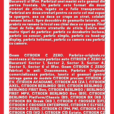
Bucuresti si Ilfov. Parbrizul unei masini este geamul din
partea frontala. Un parbriz este format din doua
straturi de sticla, legate cu o folie transparenta.
Parbrizul are doua straturi pentru ca este cel mai expus
la spargere, asa ca daca se crapa un strat, celalalt
ramane intact. Spre deosebire de geamurile laterale, un
prabriz va ramane la locul sau chiar daca se sparge, fiind
tinut de folia dintre straturile de sticla. Exista mai
multe tipuri de parbrize: parbriz cu dezaburire inclusa,
parbriz cu senzor, parbriz simplu, parbriz cu head-up
display, parbriz heliomat, parbriz cu camera sau parbriz
cu camere.
Geam CITROEN C ZERO. Parbrize-originale.ro
monteaza si livreaza parbrize auto CITROEN C ZERO in
Bucuresti Sector 1, Sector 2, Sector 3, Sector 4,
Sector 5, Sector 6 si Ilfov. Geam CITROEN C ZERO
fabricat in anii: Deasemenea, Parbrize Originale
comercializeaza parbrize, lunete si geamuri pentru
intraga gama de modele CITROEN precum: CITROEN 2
CV, CITROEN ACADIANE, CITROEN AX (ZA ), CITROEN
AXEL, CITROEN BERLINGO (B9), CITROEN BERLINGO /
BERLINGO FIRST Box, CITROEN BERLINGO / BERLINGO
FIRST MPV, CITROEN BERLINGO Box (B9), CITROEN
BERLINGO Platform/Chassis (B9, CITROEN BX (XB ),
CITROEN BX Break (XB ), CITROEN C CROSSER (EP),
CITROEN C CROSSER ENTERPRISE, CITROEN C ELYSEE,
CITROEN C ZERO, CITROEN C1 (PM, PN), CITROEN C1 II,
CITROEN C15 (VD ), CITROEN C15 Estate, CITROEN C2