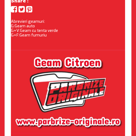
Share :
Abrevieri geamuri:
G:Geam auto
G+V:Geam cu tenta verde
G+F:Geam fumuriu