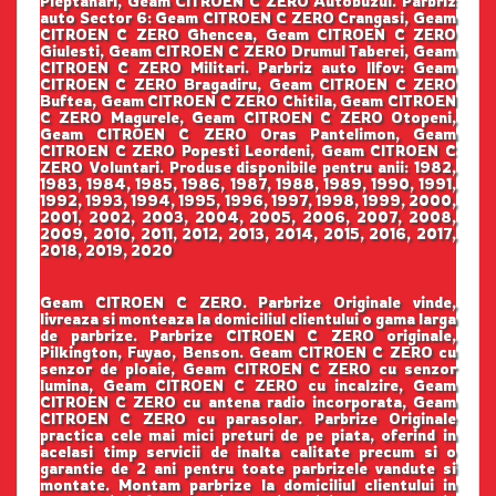
Pieptanari, Geam CITROEN C ZERO Autobuzul. Parbriz
auto Sector 6: Geam CITROEN C ZERO Crangasi, Geam
CITROEN C ZERO Ghencea, Geam CITROEN C ZERO
Giulesti, Geam CITROEN C ZERO Drumul Taberei, Geam
CITROEN C ZERO Militari. Parbriz auto Ilfov: Geam
CITROEN C ZERO Bragadiru, Geam CITROEN C ZERO
Buftea, Geam CITROEN C ZERO Chitila, Geam CITROEN
C ZERO Magurele, Geam CITROEN C ZERO Otopeni,
Geam CITROEN C ZERO Oras Pantelimon, Geam
CITROEN C ZERO Popesti Leordeni, Geam CITROEN C
ZERO Voluntari. Produse disponibile pentru anii: 1982,
1983, 1984, 1985, 1986, 1987, 1988, 1989, 1990, 1991,
1992, 1993, 1994, 1995, 1996, 1997, 1998, 1999, 2000,
2001, 2002, 2003, 2004, 2005, 2006, 2007, 2008,
2009, 2010, 2011, 2012, 2013, 2014, 2015, 2016, 2017,
2018, 2019, 2020
Geam CITROEN C ZERO. Parbrize Originale vinde,
livreaza si monteaza la domiciliul clientului o gama larga
de parbrize. Parbrize CITROEN C ZERO originale,
Pilkington, Fuyao, Benson. Geam CITROEN C ZERO cu
senzor de ploaie, Geam CITROEN C ZERO cu senzor
lumina, Geam CITROEN C ZERO cu incalzire, Geam
CITROEN C ZERO cu antena radio incorporata, Geam
CITROEN C ZERO cu parasolar. Parbrize Originale
practica cele mai mici preturi de pe piata, oferind in
acelasi timp servicii de inalta calitate precum si o
garantie de 2 ani pentru toate parbrizele vandute si
montate. Montam parbrize la domiciliul clientului in