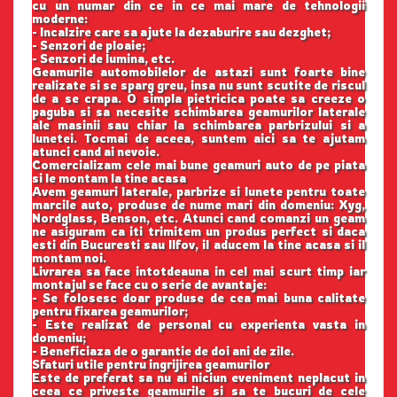
cu un numar din ce in ce mai mare de tehnologii
moderne:
- Incalzire care sa ajute la dezaburire sau dezghet;
- Senzori de ploaie;
- Senzori de lumina, etc.
Geamurile automobilelor de astazi sunt foarte bine
realizate si se sparg greu, insa nu sunt scutite de riscul
de a se crapa. O simpla pietricica poate sa creeze o
paguba si sa necesite schimbarea geamurilor laterale
ale masinii sau chiar la schimbarea parbrizului si a
lunetei. Tocmai de aceea, suntem aici sa te ajutam
atunci cand ai nevoie.
Comercializam cele mai bune geamuri auto de pe piata
si le montam la tine acasa
Avem geamuri laterale, parbrize si lunete pentru toate
marcile auto, produse de nume mari din domeniu: Xyg,
Nordglass, Benson, etc. Atunci cand comanzi un geam
ne asiguram ca iti trimitem un produs perfect si daca
esti din Bucuresti sau Ilfov, il aducem la tine acasa si il
montam noi.
Livrarea sa face intotdeauna in cel mai scurt timp iar
montajul se face cu o serie de avantaje:
- Se folosesc doar produse de cea mai buna calitate
pentru fixarea geamurilor;
- Este realizat de personal cu experienta vasta in
domeniu;
- Beneficiaza de o garantie de doi ani de zile.
Sfaturi utile pentru ingrijirea geamurilor
Este de preferat sa nu ai niciun eveniment neplacut in
ceea ce priveste geamurile si sa te bucuri de cele