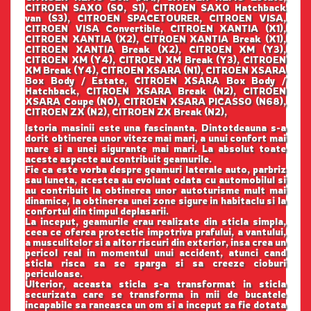
CITROEN SAXO (S0, S1), CITROEN SAXO Hatchback
van (S3), CITROEN SPACETOURER, CITROEN VISA,
CITROEN VISA Convertible, CITROEN XANTIA (X1),
CITROEN XANTIA (X2), CITROEN XANTIA Break (X1),
CITROEN XANTIA Break (X2), CITROEN XM (Y3),
CITROEN XM (Y4), CITROEN XM Break (Y3), CITROEN
XM Break (Y4), CITROEN XSARA (N1), CITROEN XSARA
Box Body / Estate, CITROEN XSARA Box Body /
Hatchback, CITROEN XSARA Break (N2), CITROEN
XSARA Coupe (N0), CITROEN XSARA PICASSO (N68),
CITROEN ZX (N2), CITROEN ZX Break (N2),
Istoria masinii este una fascinanta. Dintotdeauna s-a
dorit obtinerea unor viteze mai mari, a unui confort mai
mare si a unei sigurante mai mari. La absolut toate
aceste aspecte au contribuit geamurile.
Fie ca este vorba despre geamuri laterale auto, parbriz
sau luneta, acestea au evoluat odata cu automobilul si
au contribuit la obtinerea unor autoturisme mult mai
dinamice, la obtinerea unei zone sigure in habitaclu si la
confortul din timpul deplasarii.
La inceput, geamurile erau realizate din sticla simpla,
ceea ce oferea protectie impotriva prafului, a vantului,
a musculitelor si a altor riscuri din exterior, insa crea un
pericol real in momentul unui accident, atunci cand
sticla risca sa se sparga si sa creeze cioburi
periculoase.
Ulterior, aceasta sticla s-a transformat in sticla
securizata care se transforma in mii de bucatele
incapabile sa raneasca un om si a inceput sa fie dotata