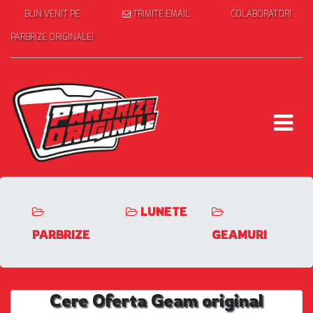
BUN VENIT PE
TRIMITE EMAIL
COLABORATORI
PARBRIZE ORIGINALE!
LUNETE
PARBRIZE
GEAMURI
Cere Oferta Geam original