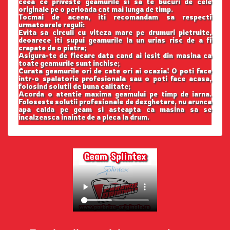
ceea ce priveste geamurile si sa te bucuri de cele
originale pe o perioada cat mai lunga de timp.
Tocmai de aceea, iti recomandam sa respecti
urmatoarele reguli:
Evita sa circuli cu viteza mare pe drumuri pietruite,
deoarece iti supui geamurile la un urias risc de a fi
crapate de o piatra;
Asigura-te de fiecare data cand ai iesit din masina ca
toate geamurile sunt inchise;
Curata geamurile ori de cate ori ai ocazia! O poti face
intr-o spalatorie profesionala sau o poti face acasa,
folosind solutii de buna calitate;
Acorda o atentie maxima geamului pe timp de iarna.
Foloseste solutii profesionale de dezghetare, nu arunca
apa calda pe geam si asteapta ca masina sa se
incalzeasca inainte de a pleca la drum.