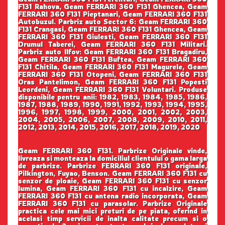
F131 Rahova, Geam FERRARI 360 F131 Ghencea, Geam
FERRARI 360 F131 Pieptanari, Geam FERRARI 360 F131
Autobuzul. Parbriz auto Sector 6: Geam FERRARI 360
F131 Crangasi, Geam FERRARI 360 F131 Ghencea, Geam
FERRARI 360 F131 Giulesti, Geam FERRARI 360 F131
Drumul Taberei, Geam FERRARI 360 F131 Militari.
Parbriz auto Ilfov: Geam FERRARI 360 F131 Bragadiru,
Geam FERRARI 360 F131 Buftea, Geam FERRARI 360
F131 Chitila, Geam FERRARI 360 F131 Magurele, Geam
FERRARI 360 F131 Otopeni, Geam FERRARI 360 F131
Oras Pantelimon, Geam FERRARI 360 F131 Popesti
Leordeni, Geam FERRARI 360 F131 Voluntari. Produse
disponibile pentru anii: 1982, 1983, 1984, 1985, 1986,
1987, 1988, 1989, 1990, 1991, 1992, 1993, 1994, 1995,
1996, 1997, 1998, 1999, 2000, 2001, 2002, 2003,
2004, 2005, 2006, 2007, 2008, 2009, 2010, 2011,
2012, 2013, 2014, 2015, 2016, 2017, 2018, 2019, 2020
Geam FERRARI 360 F131. Parbrize Originale vinde,
livreaza si monteaza la domiciliul clientului o gama larga
de parbrize. Parbrize FERRARI 360 F131 originale,
Pilkington, Fuyao, Benson. Geam FERRARI 360 F131 cu
senzor de ploaie, Geam FERRARI 360 F131 cu senzor
lumina, Geam FERRARI 360 F131 cu incalzire, Geam
FERRARI 360 F131 cu antena radio incorporata, Geam
FERRARI 360 F131 cu parasolar. Parbrize Originale
practica cele mai mici preturi de pe piata, oferind in
acelasi timp servicii de inalta calitate precum si o