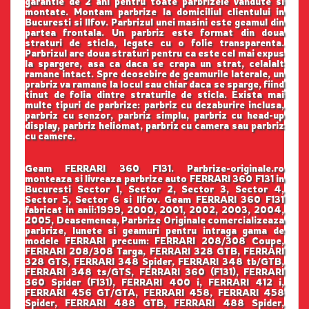
garantie de 2 ani pentru toate parbrizele vandute si
montate. Montam parbrize la domiciliul clientului in
Bucuresti si Ilfov. Parbrizul unei masini este geamul din
partea frontala. Un parbriz este format din doua
straturi de sticla, legate cu o folie transparenta.
Parbrizul are doua straturi pentru ca este cel mai expus
la spargere, asa ca daca se crapa un strat, celalalt
ramane intact. Spre deosebire de geamurile laterale, un
prabriz va ramane la locul sau chiar daca se sparge, fiind
tinut de folia dintre straturile de sticla. Exista mai
multe tipuri de parbrize: parbriz cu dezaburire inclusa,
parbriz cu senzor, parbriz simplu, parbriz cu head-up
display, parbriz heliomat, parbriz cu camera sau parbriz
cu camere.
Geam FERRARI 360 F131. Parbrize-originale.ro
monteaza si livreaza parbrize auto FERRARI 360 F131 in
Bucuresti Sector 1, Sector 2, Sector 3, Sector 4,
Sector 5, Sector 6 si Ilfov. Geam FERRARI 360 F131
fabricat in anii:1999, 2000, 2001, 2002, 2003, 2004,
2005, Deasemenea, Parbrize Originale comercializeaza
parbrize, lunete si geamuri pentru intraga gama de
modele FERRARI precum: FERRARI 208/308 Coupe,
FERRARI 208/308 Targa, FERRARI 328 GTB, FERRARI
328 GTS, FERRARI 348 Spider, FERRARI 348 tb/GTB,
FERRARI 348 ts/GTS, FERRARI 360 (F131), FERRARI
360 Spider (F131), FERRARI 400 i, FERRARI 412 i,
FERRARI 456 GT/GTA, FERRARI 458, FERRARI 458
Spider, FERRARI 488 GTB, FERRARI 488 Spider,