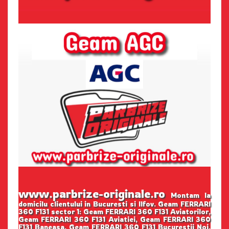
www.parbrize-originale.ro
Montam la
domicilu clientului in Bucuresti si Ilfov. Geam FERRARI
360 F131 sector 1: Geam FERRARI 360 F131 Aviatorilor,
Geam FERRARI 360 F131 Aviatiei, Geam FERRARI 360
F131 Baneasa, Geam FERRARI 360 F131 Bucurestii Noi,