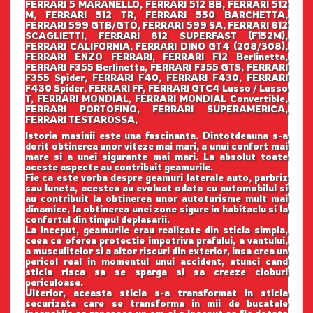
FERRARI 5 MARANELLO, FERRARI 512 BB, FERRARI 512
M, FERRARI 512 TR, FERRARI 550 BARCHETTA,
FERRARI 599 GTB/GTO, FERRARI 599 SA, FERRARI 612
SCAGLIETTI, FERRARI 812 SUPERFAST (F152M),
FERRARI CALIFORNIA, FERRARI DINO GT4 (208/308),
FERRARI ENZO FERRARI, FERRARI F12 Berlinetta,
FERRARI F355 Berlinetta, FERRARI F355 GTS, FERRARI
F355 Spider, FERRARI F40, FERRARI F430, FERRARI
F430 Spider, FERRARI FF, FERRARI GTC4 Lusso / Lusso
T, FERRARI MONDIAL, FERRARI MONDIAL Convertible,
FERRARI PORTOFINO, FERRARI SUPERAMERICA,
FERRARI TESTAROSSA,
Istoria masinii este una fascinanta. Dintotdeauna s-a
dorit obtinerea unor viteze mai mari, a unui confort mai
mare si a unei sigurante mai mari. La absolut toate
aceste aspecte au contribuit geamurile.
Fie ca este vorba despre geamuri laterale auto, parbriz
sau luneta, acestea au evoluat odata cu automobilul si
au contribuit la obtinerea unor autoturisme mult mai
dinamice, la obtinerea unei zone sigure in habitaclu si la
confortul din timpul deplasarii.
La inceput, geamurile erau realizate din sticla simpla,
ceea ce oferea protectie impotriva prafului, a vantului,
a musculitelor si a altor riscuri din exterior, insa crea un
pericol real in momentul unui accident, atunci cand
sticla risca sa se sparga si sa creeze cioburi
periculoase.
Ulterior, aceasta sticla s-a transformat in sticla
securizata care se transforma in mii de bucatele