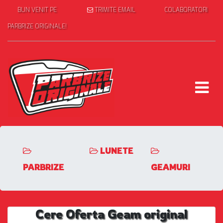
BUN VENIT PE
TRIMITE EMAIL
COLABORATORI
PARBRIZE ORIGINALE!
LUNETE
PARBRIZE
GEAMURI
Cere Oferta Geam original