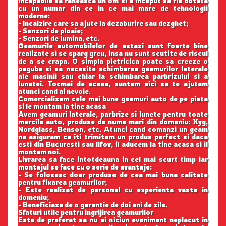
incapabile sa raneasca un om si a inceput sa fie dotata
cu un numar din ce in ce mai mare de tehnologii
moderne:
- Incalzire care sa ajute la dezaburire sau dezghet;
- Senzori de ploaie;
- Senzori de lumina, etc.
Geamurile automobilelor de astazi sunt foarte bine
realizate si se sparg greu, insa nu sunt scutite de riscul
de a se crapa. O simpla pietricica poate sa creeze o
paguba si sa necesite schimbarea geamurilor laterale
ale masinii sau chiar la schimbarea parbrizului si a
lunetei. Tocmai de aceea, suntem aici sa te ajutam
atunci cand ai nevoie.
Comercializam cele mai bune geamuri auto de pe piata
si le montam la tine acasa
Avem geamuri laterale, parbrize si lunete pentru toate
marcile auto, produse de nume mari din domeniu: Xyg,
Nordglass, Benson, etc. Atunci cand comanzi un geam
ne asiguram ca iti trimitem un produs perfect si daca
esti din Bucuresti sau Ilfov, il aducem la tine acasa si il
montam noi.
Livrarea sa face intotdeauna in cel mai scurt timp iar
montajul se face cu o serie de avantaje:
- Se folosesc doar produse de cea mai buna calitate
pentru fixarea geamurilor;
- Este realizat de personal cu experienta vasta in
domeniu;
- Beneficiaza de o garantie de doi ani de zile.
Sfaturi utile pentru ingrijirea geamurilor
Este de preferat sa nu ai niciun eveniment neplacut in