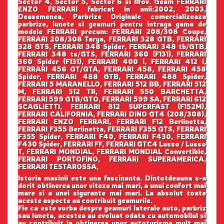
Sector 4, Sector 5, Sector 6 si Ilfov. Geam FERRARI
ENZO FERRARI fabricat in anii:2002, 2003,
Deasemenea, Parbrize Originale comercializeaza
parbrize, lunete si geamuri pentru intraga gama de
modele FERRARI precum: FERRARI 208/308 Coupe,
FERRARI 208/308 Targa, FERRARI 328 GTB, FERRARI
328 GTS, FERRARI 348 Spider, FERRARI 348 tb/GTB,
FERRARI 348 ts/GTS, FERRARI 360 (F131), FERRARI
360 Spider (F131), FERRARI 400 i, FERRARI 412 i,
FERRARI 456 GT/GTA, FERRARI 458, FERRARI 458
Spider, FERRARI 488 GTB, FERRARI 488 Spider,
FERRARI 5 MARANELLO, FERRARI 512 BB, FERRARI 512
M, FERRARI 512 TR, FERRARI 550 BARCHETTA,
FERRARI 599 GTB/GTO, FERRARI 599 SA, FERRARI 612
SCAGLIETTI, FERRARI 812 SUPERFAST (F152M),
FERRARI CALIFORNIA, FERRARI DINO GT4 (208/308),
FERRARI ENZO FERRARI, FERRARI F12 Berlinetta,
FERRARI F355 Berlinetta, FERRARI F355 GTS, FERRARI
F355 Spider, FERRARI F40, FERRARI F430, FERRARI
F430 Spider, FERRARI FF, FERRARI GTC4 Lusso / Lusso
T, FERRARI MONDIAL, FERRARI MONDIAL Convertible,
FERRARI PORTOFINO, FERRARI SUPERAMERICA,
FERRARI TESTAROSSA,
Istoria masinii este una fascinanta. Dintotdeauna s-a
dorit obtinerea unor viteze mai mari, a unui confort mai
mare si a unei sigurante mai mari. La absolut toate
aceste aspecte au contribuit geamurile.
Fie ca este vorba despre geamuri laterale auto, parbriz
sau luneta, acestea au evoluat odata cu automobilul si
au contribuit la obtinerea unor autoturisme mult mai