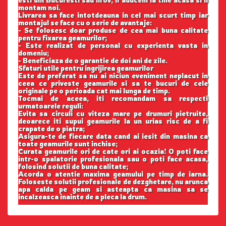
esti din Bucuresti sau Ilfov, il aducem la tine acasa si il
montam noi.
Livrarea sa face intotdeauna in cel mai scurt timp iar
montajul se face cu o serie de avantaje:
- Se folosesc doar produse de cea mai buna calitate
pentru fixarea geamurilor;
- Este realizat de personal cu experienta vasta in
domeniu;
- Beneficiaza de o garantie de doi ani de zile.
Sfaturi utile pentru ingrijirea geamurilor
Este de preferat sa nu ai niciun eveniment neplacut in
ceea ce priveste geamurile si sa te bucuri de cele
originale pe o perioada cat mai lunga de timp.
Tocmai de aceea, iti recomandam sa respecti
urmatoarele reguli:
Evita sa circuli cu viteza mare pe drumuri pietruite,
deoarece iti supui geamurile la un urias risc de a fi
crapate de o piatra;
Asigura-te de fiecare data cand ai iesit din masina ca
toate geamurile sunt inchise;
Curata geamurile ori de cate ori ai ocazia! O poti face
intr-o spalatorie profesionala sau o poti face acasa,
folosind solutii de buna calitate;
Acorda o atentie maxima geamului pe timp de iarna.
Foloseste solutii profesionale de dezghetare, nu arunca
apa calda pe geam si asteapta ca masina sa se
incalzeasca inainte de a pleca la drum.