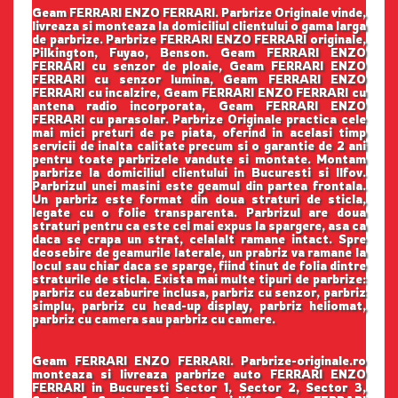
Geam FERRARI ENZO FERRARI. Parbrize Originale vinde,
livreaza si monteaza la domiciliul clientului o gama larga
de parbrize. Parbrize FERRARI ENZO FERRARI originale,
Pilkington, Fuyao, Benson. Geam FERRARI ENZO
FERRARI cu senzor de ploaie, Geam FERRARI ENZO
FERRARI cu senzor lumina, Geam FERRARI ENZO
FERRARI cu incalzire, Geam FERRARI ENZO FERRARI cu
antena radio incorporata, Geam FERRARI ENZO
FERRARI cu parasolar. Parbrize Originale practica cele
mai mici preturi de pe piata, oferind in acelasi timp
servicii de inalta calitate precum si o garantie de 2 ani
pentru toate parbrizele vandute si montate. Montam
parbrize la domiciliul clientului in Bucuresti si Ilfov.
Parbrizul unei masini este geamul din partea frontala.
Un parbriz este format din doua straturi de sticla,
legate cu o folie transparenta. Parbrizul are doua
straturi pentru ca este cel mai expus la spargere, asa ca
daca se crapa un strat, celalalt ramane intact. Spre
deosebire de geamurile laterale, un prabriz va ramane la
locul sau chiar daca se sparge, fiind tinut de folia dintre
straturile de sticla. Exista mai multe tipuri de parbrize:
parbriz cu dezaburire inclusa, parbriz cu senzor, parbriz
simplu, parbriz cu head-up display, parbriz heliomat,
parbriz cu camera sau parbriz cu camere.
Geam FERRARI ENZO FERRARI. Parbrize-originale.ro
monteaza si livreaza parbrize auto FERRARI ENZO
FERRARI in Bucuresti Sector 1, Sector 2, Sector 3,