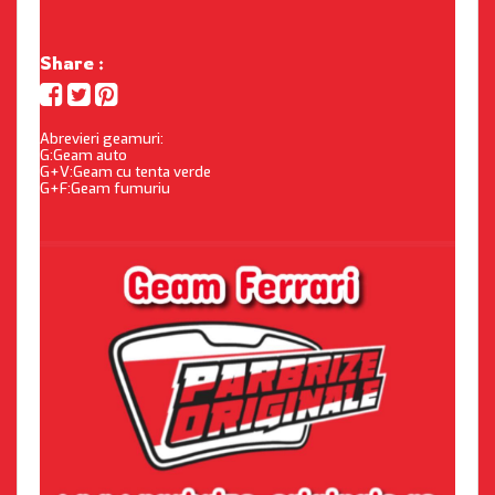
Share :
Abrevieri geamuri:
G:Geam auto
G+V:Geam cu tenta verde
G+F:Geam fumuriu