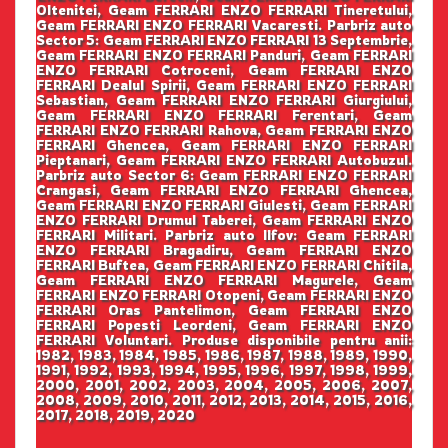
Oltenitei, Geam FERRARI ENZO FERRARI Tineretului,
Geam FERRARI ENZO FERRARI Vacaresti. Parbriz auto
Sector 5: Geam FERRARI ENZO FERRARI 13 Septembrie,
Geam FERRARI ENZO FERRARI Panduri, Geam FERRARI
ENZO FERRARI Cotroceni, Geam FERRARI ENZO
FERRARI Dealul Spirii, Geam FERRARI ENZO FERRARI
Sebastian, Geam FERRARI ENZO FERRARI Giurgiului,
Geam FERRARI ENZO FERRARI Ferentari, Geam
FERRARI ENZO FERRARI Rahova, Geam FERRARI ENZO
FERRARI Ghencea, Geam FERRARI ENZO FERRARI
Pieptanari, Geam FERRARI ENZO FERRARI Autobuzul.
Parbriz auto Sector 6: Geam FERRARI ENZO FERRARI
Crangasi, Geam FERRARI ENZO FERRARI Ghencea,
Geam FERRARI ENZO FERRARI Giulesti, Geam FERRARI
ENZO FERRARI Drumul Taberei, Geam FERRARI ENZO
FERRARI Militari. Parbriz auto Ilfov: Geam FERRARI
ENZO FERRARI Bragadiru, Geam FERRARI ENZO
FERRARI Buftea, Geam FERRARI ENZO FERRARI Chitila,
Geam FERRARI ENZO FERRARI Magurele, Geam
FERRARI ENZO FERRARI Otopeni, Geam FERRARI ENZO
FERRARI Oras Pantelimon, Geam FERRARI ENZO
FERRARI Popesti Leordeni, Geam FERRARI ENZO
FERRARI Voluntari. Produse disponibile pentru anii:
1982, 1983, 1984, 1985, 1986, 1987, 1988, 1989, 1990,
1991, 1992, 1993, 1994, 1995, 1996, 1997, 1998, 1999,
2000, 2001, 2002, 2003, 2004, 2005, 2006, 2007,
2008, 2009, 2010, 2011, 2012, 2013, 2014, 2015, 2016,
2017, 2018, 2019, 2020