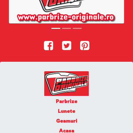
Parbrize
Lunete
Geamuri
Acasa