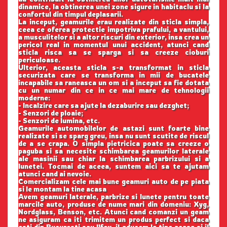
dinamice, la obtinerea unei zone sigure in habitaclu si la
confortul din timpul deplasarii.
La inceput, geamurile erau realizate din sticla simpla,
ceea ce oferea protectie impotriva prafului, a vantului,
a musculitelor si a altor riscuri din exterior, insa crea un
pericol real in momentul unui accident, atunci cand
sticla risca sa se sparga si sa creeze cioburi
periculoase.
Ulterior, aceasta sticla s-a transformat in sticla
securizata care se transforma in mii de bucatele
incapabile sa raneasca un om si a inceput sa fie dotata
cu un numar din ce in ce mai mare de tehnologii
moderne:
- Incalzire care sa ajute la dezaburire sau dezghet;
- Senzori de ploaie;
- Senzori de lumina, etc.
Geamurile automobilelor de astazi sunt foarte bine
realizate si se sparg greu, insa nu sunt scutite de riscul
de a se crapa. O simpla pietricica poate sa creeze o
paguba si sa necesite schimbarea geamurilor laterale
ale masinii sau chiar la schimbarea parbrizului si a
lunetei. Tocmai de aceea, suntem aici sa te ajutam
atunci cand ai nevoie.
Comercializam cele mai bune geamuri auto de pe piata
si le montam la tine acasa
Avem geamuri laterale, parbrize si lunete pentru toate
marcile auto, produse de nume mari din domeniu: Xyg,
Nordglass, Benson, etc. Atunci cand comanzi un geam
ne asiguram ca iti trimitem un produs perfect si daca