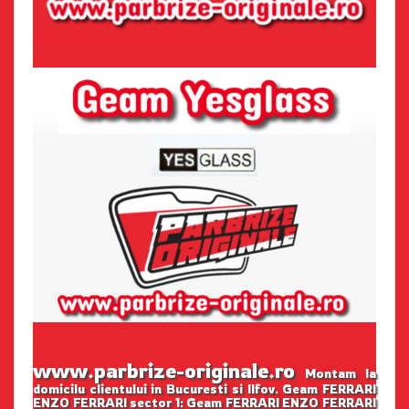
www.parbrize-originale.ro
Montam la
domicilu clientului in Bucuresti si Ilfov. Geam FERRARI
ENZO FERRARI sector 1: Geam FERRARI ENZO FERRARI