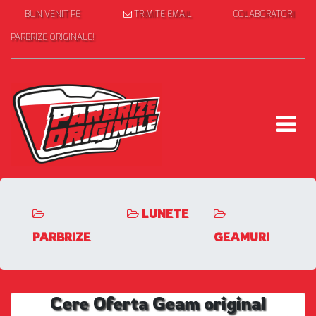
BUN VENIT PE
TRIMITE EMAIL
COLABORATORI
PARBRIZE ORIGINALE!
LUNETE
PARBRIZE
GEAMURI
Cere Oferta Geam original