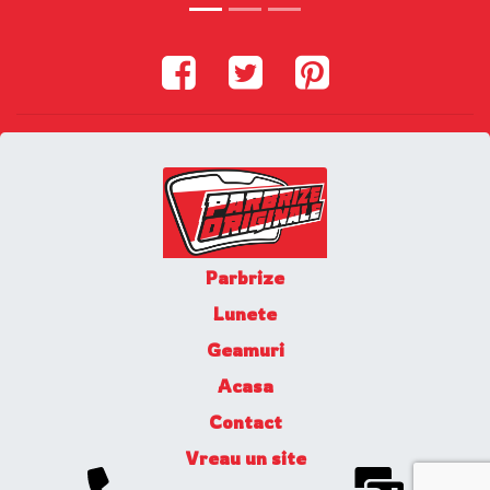
Parbrize
Lunete
Geamuri
Acasa
Contact
Vreau un site