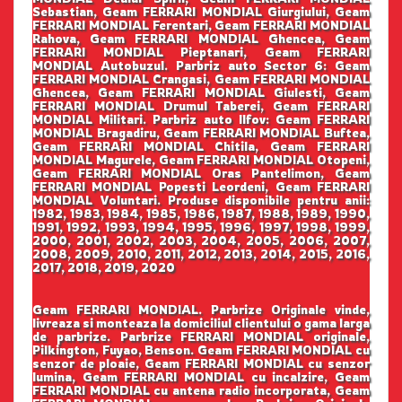
Sebastian, Geam FERRARI MONDIAL Giurgiului, Geam
FERRARI MONDIAL Ferentari, Geam FERRARI MONDIAL
Rahova, Geam FERRARI MONDIAL Ghencea, Geam
FERRARI MONDIAL Pieptanari, Geam FERRARI
MONDIAL Autobuzul. Parbriz auto Sector 6: Geam
FERRARI MONDIAL Crangasi, Geam FERRARI MONDIAL
Ghencea, Geam FERRARI MONDIAL Giulesti, Geam
FERRARI MONDIAL Drumul Taberei, Geam FERRARI
MONDIAL Militari. Parbriz auto Ilfov: Geam FERRARI
MONDIAL Bragadiru, Geam FERRARI MONDIAL Buftea,
Geam FERRARI MONDIAL Chitila, Geam FERRARI
MONDIAL Magurele, Geam FERRARI MONDIAL Otopeni,
Geam FERRARI MONDIAL Oras Pantelimon, Geam
FERRARI MONDIAL Popesti Leordeni, Geam FERRARI
MONDIAL Voluntari. Produse disponibile pentru anii:
1982, 1983, 1984, 1985, 1986, 1987, 1988, 1989, 1990,
1991, 1992, 1993, 1994, 1995, 1996, 1997, 1998, 1999,
2000, 2001, 2002, 2003, 2004, 2005, 2006, 2007,
2008, 2009, 2010, 2011, 2012, 2013, 2014, 2015, 2016,
2017, 2018, 2019, 2020
Geam FERRARI MONDIAL. Parbrize Originale vinde,
livreaza si monteaza la domiciliul clientului o gama larga
de parbrize. Parbrize FERRARI MONDIAL originale,
Pilkington, Fuyao, Benson. Geam FERRARI MONDIAL cu
senzor de ploaie, Geam FERRARI MONDIAL cu senzor
lumina, Geam FERRARI MONDIAL cu incalzire, Geam
FERRARI MONDIAL cu antena radio incorporata, Geam