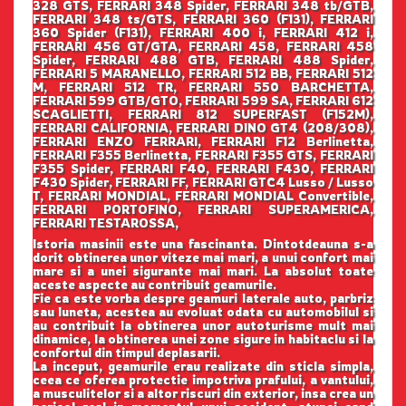
328 GTS, FERRARI 348 Spider, FERRARI 348 tb/GTB,
FERRARI 348 ts/GTS, FERRARI 360 (F131), FERRARI
360 Spider (F131), FERRARI 400 i, FERRARI 412 i,
FERRARI 456 GT/GTA, FERRARI 458, FERRARI 458
Spider, FERRARI 488 GTB, FERRARI 488 Spider,
FERRARI 5 MARANELLO, FERRARI 512 BB, FERRARI 512
M, FERRARI 512 TR, FERRARI 550 BARCHETTA,
FERRARI 599 GTB/GTO, FERRARI 599 SA, FERRARI 612
SCAGLIETTI, FERRARI 812 SUPERFAST (F152M),
FERRARI CALIFORNIA, FERRARI DINO GT4 (208/308),
FERRARI ENZO FERRARI, FERRARI F12 Berlinetta,
FERRARI F355 Berlinetta, FERRARI F355 GTS, FERRARI
F355 Spider, FERRARI F40, FERRARI F430, FERRARI
F430 Spider, FERRARI FF, FERRARI GTC4 Lusso / Lusso
T, FERRARI MONDIAL, FERRARI MONDIAL Convertible,
FERRARI PORTOFINO, FERRARI SUPERAMERICA,
FERRARI TESTAROSSA,
Istoria masinii este una fascinanta. Dintotdeauna s-a
dorit obtinerea unor viteze mai mari, a unui confort mai
mare si a unei sigurante mai mari. La absolut toate
aceste aspecte au contribuit geamurile.
Fie ca este vorba despre geamuri laterale auto, parbriz
sau luneta, acestea au evoluat odata cu automobilul si
au contribuit la obtinerea unor autoturisme mult mai
dinamice, la obtinerea unei zone sigure in habitaclu si la
confortul din timpul deplasarii.
La inceput, geamurile erau realizate din sticla simpla,
ceea ce oferea protectie impotriva prafului, a vantului,
a musculitelor si a altor riscuri din exterior, insa crea un