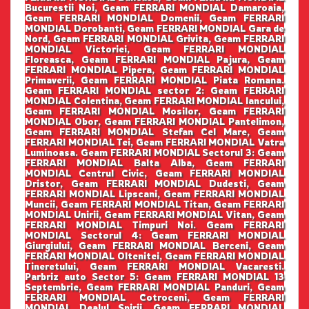
Bucurestii Noi, Geam FERRARI MONDIAL Damaroaia,
Geam FERRARI MONDIAL Domenii, Geam FERRARI
MONDIAL Dorobanti, Geam FERRARI MONDIAL Gara de
Nord, Geam FERRARI MONDIAL Grivita, Geam FERRARI
MONDIAL Victoriei, Geam FERRARI MONDIAL
Floreasca, Geam FERRARI MONDIAL Pajura, Geam
FERRARI MONDIAL Pipera, Geam FERRARI MONDIAL
Primaverii, Geam FERRARI MONDIAL Piata Romana.
Geam FERRARI MONDIAL sector 2: Geam FERRARI
MONDIAL Colentina, Geam FERRARI MONDIAL Iancului,
Geam FERRARI MONDIAL Mosilor, Geam FERRARI
MONDIAL Obor, Geam FERRARI MONDIAL Pantelimon,
Geam FERRARI MONDIAL Stefan Cel Mare, Geam
FERRARI MONDIAL Tei, Geam FERRARI MONDIAL Vatra
Luminoasa. Geam FERRARI MONDIAL Sectorul 3: Geam
FERRARI MONDIAL Balta Alba, Geam FERRARI
MONDIAL Centrul Civic, Geam FERRARI MONDIAL
Dristor, Geam FERRARI MONDIAL Dudesti, Geam
FERRARI MONDIAL Lipscani, Geam FERRARI MONDIAL
Muncii, Geam FERRARI MONDIAL Titan, Geam FERRARI
MONDIAL Unirii, Geam FERRARI MONDIAL Vitan, Geam
FERRARI MONDIAL Timpuri Noi. Geam FERRARI
MONDIAL Sectorul 4: Geam FERRARI MONDIAL
Giurgiului, Geam FERRARI MONDIAL Berceni, Geam
FERRARI MONDIAL Oltenitei, Geam FERRARI MONDIAL
Tineretului, Geam FERRARI MONDIAL Vacaresti.
Parbriz auto Sector 5: Geam FERRARI MONDIAL 13
Septembrie, Geam FERRARI MONDIAL Panduri, Geam
FERRARI MONDIAL Cotroceni, Geam FERRARI
MONDIAL Dealul Spirii, Geam FERRARI MONDIAL