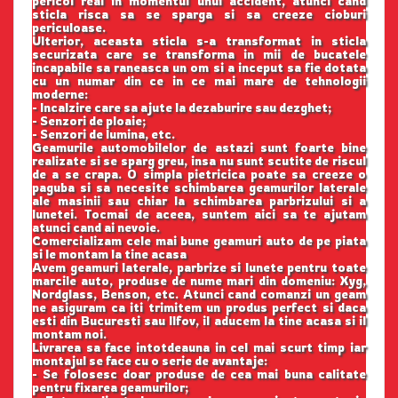
pericol real in momentul unui accident, atunci cand
sticla risca sa se sparga si sa creeze cioburi
periculoase.
Ulterior, aceasta sticla s-a transformat in sticla
securizata care se transforma in mii de bucatele
incapabile sa raneasca un om si a inceput sa fie dotata
cu un numar din ce in ce mai mare de tehnologii
moderne:
- Incalzire care sa ajute la dezaburire sau dezghet;
- Senzori de ploaie;
- Senzori de lumina, etc.
Geamurile automobilelor de astazi sunt foarte bine
realizate si se sparg greu, insa nu sunt scutite de riscul
de a se crapa. O simpla pietricica poate sa creeze o
paguba si sa necesite schimbarea geamurilor laterale
ale masinii sau chiar la schimbarea parbrizului si a
lunetei. Tocmai de aceea, suntem aici sa te ajutam
atunci cand ai nevoie.
Comercializam cele mai bune geamuri auto de pe piata
si le montam la tine acasa
Avem geamuri laterale, parbrize si lunete pentru toate
marcile auto, produse de nume mari din domeniu: Xyg,
Nordglass, Benson, etc. Atunci cand comanzi un geam
ne asiguram ca iti trimitem un produs perfect si daca
esti din Bucuresti sau Ilfov, il aducem la tine acasa si il
montam noi.
Livrarea sa face intotdeauna in cel mai scurt timp iar
montajul se face cu o serie de avantaje:
- Se folosesc doar produse de cea mai buna calitate
pentru fixarea geamurilor;