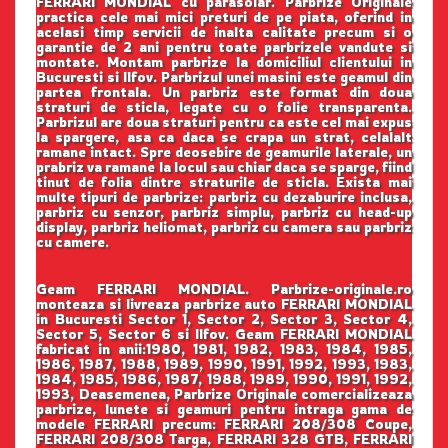
FERRARI MONDIAL cu parasolar. Parbrize Originale
practica cele mai mici preturi de pe piata, oferind in
acelasi timp servicii de inalta calitate precum si o
garantie de 2 ani pentru toate parbrizele vandute si
montate. Montam parbrize la domiciliul clientului in
Bucuresti si Ilfov. Parbrizul unei masini este geamul din
partea frontala. Un parbriz este format din doua
straturi de sticla, legate cu o folie transparenta.
Parbrizul are doua straturi pentru ca este cel mai expus
la spargere, asa ca daca se crapa un strat, celalalt
ramane intact. Spre deosebire de geamurile laterale, un
prabriz va ramane la locul sau chiar daca se sparge, fiind
tinut de folia dintre straturile de sticla. Exista mai
multe tipuri de parbrize: parbriz cu dezaburire inclusa,
parbriz cu senzor, parbriz simplu, parbriz cu head-up
display, parbriz heliomat, parbriz cu camera sau parbriz
cu camere.
Geam FERRARI MONDIAL. Parbrize-originale.ro
monteaza si livreaza parbrize auto FERRARI MONDIAL
in Bucuresti Sector 1, Sector 2, Sector 3, Sector 4,
Sector 5, Sector 6 si Ilfov. Geam FERRARI MONDIAL
fabricat in anii:1980, 1981, 1982, 1983, 1984, 1985,
1986, 1987, 1988, 1989, 1990, 1991, 1992, 1993, 1983,
1984, 1985, 1986, 1987, 1988, 1989, 1990, 1991, 1992,
1993, Deasemenea, Parbrize Originale comercializeaza
parbrize, lunete si geamuri pentru intraga gama de
modele FERRARI precum: FERRARI 208/308 Coupe,
FERRARI 208/308 Targa, FERRARI 328 GTB, FERRARI