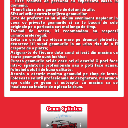
- Este realizat de personal cu experienta vasta in
domeniu;
- Beneficiaza de o garantie de doi ani de zile.
Sfaturi utile pentru ingrijirea geamurilor
Este de preferat sa nu ai niciun eveniment neplacut in
ceea ce priveste geamurile si sa te bucuri de cele
originale pe o perioada cat mai lunga de timp.
Tocmai de aceea, iti recomandam sa respecti
urmatoarele reguli:
Evita sa circuli cu viteza mare pe drumuri pietruite,
deoarece iti supui geamurile la un urias risc de a fi
crapate de o piatra;
Asigura-te de fiecare data cand ai iesit din masina ca
toate geamurile sunt inchise;
Curata geamurile ori de cate ori ai ocazia! O poti face
intr-o spalatorie profesionala sau o poti face acasa,
folosind solutii de buna calitate;
Acorda o atentie maxima geamului pe timp de iarna.
Foloseste solutii profesionale de dezghetare, nu arunca
apa calda pe geam si asteapta ca masina sa se
incalzeasca inainte de a pleca la drum.