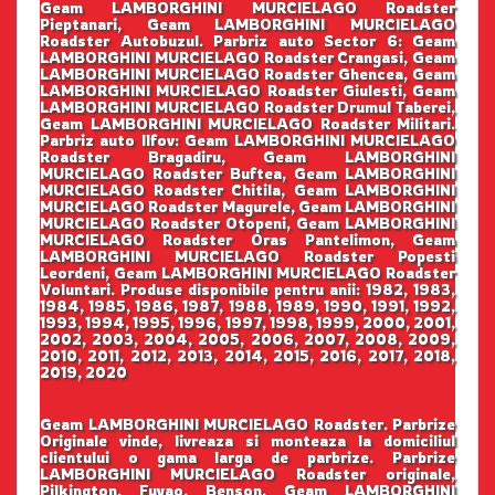
Geam LAMBORGHINI MURCIELAGO Roadster
Pieptanari, Geam LAMBORGHINI MURCIELAGO
Roadster Autobuzul. Parbriz auto Sector 6: Geam
LAMBORGHINI MURCIELAGO Roadster Crangasi, Geam
LAMBORGHINI MURCIELAGO Roadster Ghencea, Geam
LAMBORGHINI MURCIELAGO Roadster Giulesti, Geam
LAMBORGHINI MURCIELAGO Roadster Drumul Taberei,
Geam LAMBORGHINI MURCIELAGO Roadster Militari.
Parbriz auto Ilfov: Geam LAMBORGHINI MURCIELAGO
Roadster Bragadiru, Geam LAMBORGHINI
MURCIELAGO Roadster Buftea, Geam LAMBORGHINI
MURCIELAGO Roadster Chitila, Geam LAMBORGHINI
MURCIELAGO Roadster Magurele, Geam LAMBORGHINI
MURCIELAGO Roadster Otopeni, Geam LAMBORGHINI
MURCIELAGO Roadster Oras Pantelimon, Geam
LAMBORGHINI MURCIELAGO Roadster Popesti
Leordeni, Geam LAMBORGHINI MURCIELAGO Roadster
Voluntari. Produse disponibile pentru anii: 1982, 1983,
1984, 1985, 1986, 1987, 1988, 1989, 1990, 1991, 1992,
1993, 1994, 1995, 1996, 1997, 1998, 1999, 2000, 2001,
2002, 2003, 2004, 2005, 2006, 2007, 2008, 2009,
2010, 2011, 2012, 2013, 2014, 2015, 2016, 2017, 2018,
2019, 2020
Geam LAMBORGHINI MURCIELAGO Roadster. Parbrize
Originale vinde, livreaza si monteaza la domiciliul
clientului o gama larga de parbrize. Parbrize
LAMBORGHINI MURCIELAGO Roadster originale,
Pilkington, Fuyao, Benson. Geam LAMBORGHINI