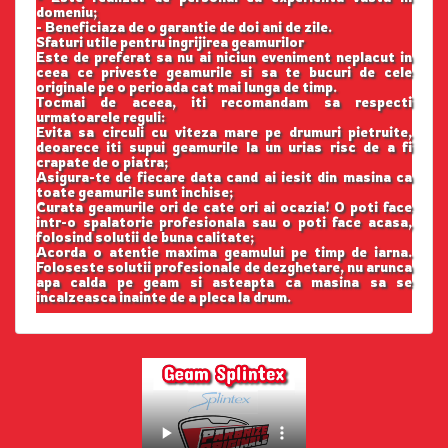
domeniu;
- Beneficiaza de o garantie de doi ani de zile.
Sfaturi utile pentru ingrijirea geamurilor
Este de preferat sa nu ai niciun eveniment neplacut in
ceea ce priveste geamurile si sa te bucuri de cele
originale pe o perioada cat mai lunga de timp.
Tocmai de aceea, iti recomandam sa respecti
urmatoarele reguli:
Evita sa circuli cu viteza mare pe drumuri pietruite,
deoarece iti supui geamurile la un urias risc de a fi
crapate de o piatra;
Asigura-te de fiecare data cand ai iesit din masina ca
toate geamurile sunt inchise;
Curata geamurile ori de cate ori ai ocazia! O poti face
intr-o spalatorie profesionala sau o poti face acasa,
folosind solutii de buna calitate;
Acorda o atentie maxima geamului pe timp de iarna.
Foloseste solutii profesionale de dezghetare, nu arunca
apa calda pe geam si asteapta ca masina sa se
incalzeasca inainte de a pleca la drum.