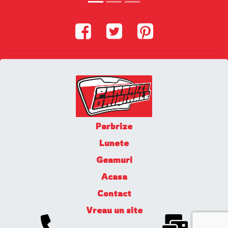
Parbrize
Lunete
Geamuri
Acasa
Contact
Vreau un site