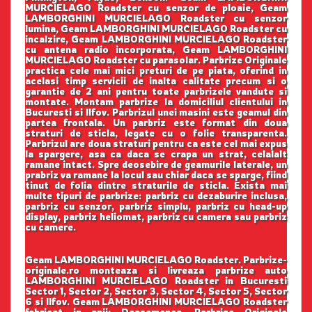
MURCIELAGO Roadster cu senzor de ploaie, Geam
LAMBORGHINI MURCIELAGO Roadster cu senzor
lumina, Geam LAMBORGHINI MURCIELAGO Roadster cu
incalzire, Geam LAMBORGHINI MURCIELAGO Roadster
cu antena radio incorporata, Geam LAMBORGHINI
MURCIELAGO Roadster cu parasolar. Parbrize Originale
practica cele mai mici preturi de pe piata, oferind in
acelasi timp servicii de inalta calitate precum si o
garantie de 2 ani pentru toate parbrizele vandute si
montate. Montam parbrize la domiciliul clientului in
Bucuresti si Ilfov. Parbrizul unei masini este geamul din
partea frontala. Un parbriz este format din doua
straturi de sticla, legate cu o folie transparenta.
Parbrizul are doua straturi pentru ca este cel mai expus
la spargere, asa ca daca se crapa un strat, celalalt
ramane intact. Spre deosebire de geamurile laterale, un
prabriz va ramane la locul sau chiar daca se sparge, fiind
tinut de folia dintre straturile de sticla. Exista mai
multe tipuri de parbrize: parbriz cu dezaburire inclusa,
parbriz cu senzor, parbriz simplu, parbriz cu head-up
display, parbriz heliomat, parbriz cu camera sau parbriz
cu camere.
Geam LAMBORGHINI MURCIELAGO Roadster. Parbrize-
originale.ro monteaza si livreaza parbrize auto
LAMBORGHINI MURCIELAGO Roadster in Bucuresti
Sector 1, Sector 2, Sector 3, Sector 4, Sector 5, Sector
6 si Ilfov. Geam LAMBORGHINI MURCIELAGO Roadster