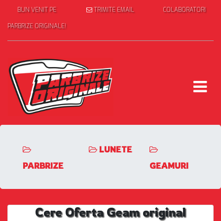
BUN VENIT PE
TRIMITE EMAIL
COLABORATORI
PARBRIZE ORIGINALE!
LUNETE
PARBRIZE
GEAMURI
Cere Oferta Geam original