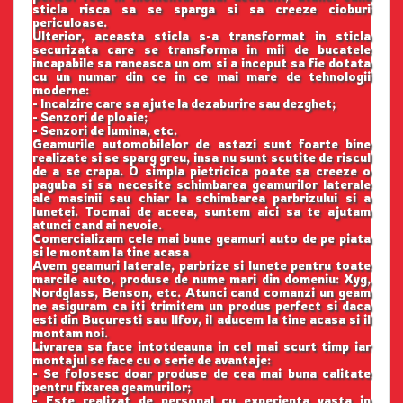
sticla risca sa se sparga si sa creeze cioburi
periculoase.
Ulterior, aceasta sticla s-a transformat in sticla
securizata care se transforma in mii de bucatele
incapabile sa raneasca un om si a inceput sa fie dotata
cu un numar din ce in ce mai mare de tehnologii
moderne:
- Incalzire care sa ajute la dezaburire sau dezghet;
- Senzori de ploaie;
- Senzori de lumina, etc.
Geamurile automobilelor de astazi sunt foarte bine
realizate si se sparg greu, insa nu sunt scutite de riscul
de a se crapa. O simpla pietricica poate sa creeze o
paguba si sa necesite schimbarea geamurilor laterale
ale masinii sau chiar la schimbarea parbrizului si a
lunetei. Tocmai de aceea, suntem aici sa te ajutam
atunci cand ai nevoie.
Comercializam cele mai bune geamuri auto de pe piata
si le montam la tine acasa
Avem geamuri laterale, parbrize si lunete pentru toate
marcile auto, produse de nume mari din domeniu: Xyg,
Nordglass, Benson, etc. Atunci cand comanzi un geam
ne asiguram ca iti trimitem un produs perfect si daca
esti din Bucuresti sau Ilfov, il aducem la tine acasa si il
montam noi.
Livrarea sa face intotdeauna in cel mai scurt timp iar
montajul se face cu o serie de avantaje:
- Se folosesc doar produse de cea mai buna calitate
pentru fixarea geamurilor;
- Este realizat de personal cu experienta vasta in