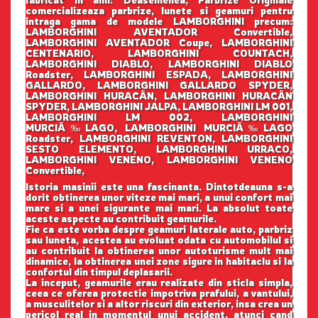
fabricat in anii: Deasemenea, Parbrize Originale
comercializeaza parbrize, lunete si geamuri pentru
intraga gama de modele LAMBORGHINI precum:
LAMBORGHINI AVENTADOR Convertible,
LAMBORGHINI AVENTADOR Coupe, LAMBORGHINI
CENTENARIO, LAMBORGHINI COUNTACH,
LAMBORGHINI DIABLO, LAMBORGHINI DIABLO
Roadster, LAMBORGHINI ESPADA, LAMBORGHINI
GALLARDO, LAMBORGHINI GALLARDO SPYDER,
LAMBORGHINI HURACÃN, LAMBORGHINI HURACÃN
SPYDER, LAMBORGHINI JALPA, LAMBORGHINI LM 001,
LAMBORGHINI LM 002, LAMBORGHINI
MURCIÃ‰LAGO, LAMBORGHINI MURCIÃ‰LAGO
Roadster, LAMBORGHINI REVENTON, LAMBORGHINI
SESTO ELEMENTO, LAMBORGHINI URRACO,
LAMBORGHINI VENENO, LAMBORGHINI VENENO
Convertible,
Istoria masinii este una fascinanta. Dintotdeauna s-a
dorit obtinerea unor viteze mai mari, a unui confort mai
mare si a unei sigurante mai mari. La absolut toate
aceste aspecte au contribuit geamurile.
Fie ca este vorba despre geamuri laterale auto, parbriz
sau luneta, acestea au evoluat odata cu automobilul si
au contribuit la obtinerea unor autoturisme mult mai
dinamice, la obtinerea unei zone sigure in habitaclu si la
confortul din timpul deplasarii.
La inceput, geamurile erau realizate din sticla simpla,
ceea ce oferea protectie impotriva prafului, a vantului,
a musculitelor si a altor riscuri din exterior, insa crea un
pericol real in momentul unui accident, atunci cand