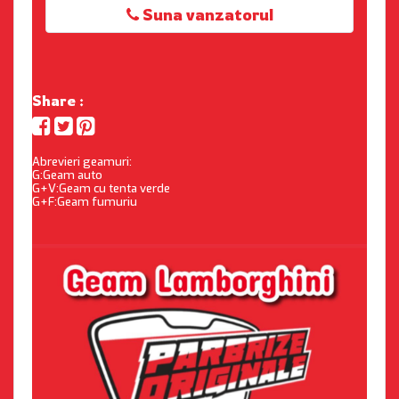
Suna vanzatorul
Share :
Abrevieri geamuri:
G:Geam auto
G+V:Geam cu tenta verde
G+F:Geam fumuriu