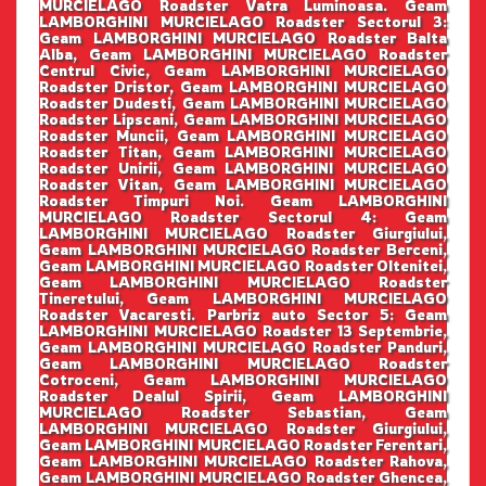
MURCIELAGO Roadster Vatra Luminoasa. Geam
LAMBORGHINI MURCIELAGO Roadster Sectorul 3:
Geam LAMBORGHINI MURCIELAGO Roadster Balta
Alba, Geam LAMBORGHINI MURCIELAGO Roadster
Centrul Civic, Geam LAMBORGHINI MURCIELAGO
Roadster Dristor, Geam LAMBORGHINI MURCIELAGO
Roadster Dudesti, Geam LAMBORGHINI MURCIELAGO
Roadster Lipscani, Geam LAMBORGHINI MURCIELAGO
Roadster Muncii, Geam LAMBORGHINI MURCIELAGO
Roadster Titan, Geam LAMBORGHINI MURCIELAGO
Roadster Unirii, Geam LAMBORGHINI MURCIELAGO
Roadster Vitan, Geam LAMBORGHINI MURCIELAGO
Roadster Timpuri Noi. Geam LAMBORGHINI
MURCIELAGO Roadster Sectorul 4: Geam
LAMBORGHINI MURCIELAGO Roadster Giurgiului,
Geam LAMBORGHINI MURCIELAGO Roadster Berceni,
Geam LAMBORGHINI MURCIELAGO Roadster Oltenitei,
Geam LAMBORGHINI MURCIELAGO Roadster
Tineretului, Geam LAMBORGHINI MURCIELAGO
Roadster Vacaresti. Parbriz auto Sector 5: Geam
LAMBORGHINI MURCIELAGO Roadster 13 Septembrie,
Geam LAMBORGHINI MURCIELAGO Roadster Panduri,
Geam LAMBORGHINI MURCIELAGO Roadster
Cotroceni, Geam LAMBORGHINI MURCIELAGO
Roadster Dealul Spirii, Geam LAMBORGHINI
MURCIELAGO Roadster Sebastian, Geam
LAMBORGHINI MURCIELAGO Roadster Giurgiului,
Geam LAMBORGHINI MURCIELAGO Roadster Ferentari,
Geam LAMBORGHINI MURCIELAGO Roadster Rahova,
Geam LAMBORGHINI MURCIELAGO Roadster Ghencea,