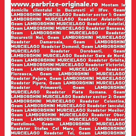
www.parbrize-originale.ro
Montam la
domicilu clientului in Bucuresti si Ilfov. Geam
LAMBORGHINI MURCIELAGO Roadster sector 1: Geam
LAMBORGHINI MURCIELAGO Roadster Aviatorilor,
Geam LAMBORGHINI MURCIELAGO Roadster Aviatiei,
Geam LAMBORGHINI MURCIELAGO Roadster Baneasa,
Geam LAMBORGHINI MURCIELAGO Roadster
Bucurestii Noi, Geam LAMBORGHINI MURCIELAGO
Roadster Damaroaia, Geam LAMBORGHINI
MURCIELAGO Roadster Domenii, Geam LAMBORGHINI
MURCIELAGO Roadster Dorobanti, Geam
LAMBORGHINI MURCIELAGO Roadster Gara de Nord,
Geam LAMBORGHINI MURCIELAGO Roadster Grivita,
Geam LAMBORGHINI MURCIELAGO Roadster Victoriei,
Geam LAMBORGHINI MURCIELAGO Roadster
Floreasca, Geam LAMBORGHINI MURCIELAGO
Roadster Pajura, Geam LAMBORGHINI MURCIELAGO
Roadster Pipera, Geam LAMBORGHINI MURCIELAGO
Roadster Primaverii, Geam LAMBORGHINI
MURCIELAGO Roadster Piata Romana. Geam
LAMBORGHINI MURCIELAGO Roadster sector 2: Geam
LAMBORGHINI MURCIELAGO Roadster Colentina,
Geam LAMBORGHINI MURCIELAGO Roadster Iancului,
Geam LAMBORGHINI MURCIELAGO Roadster Mosilor,
Geam LAMBORGHINI MURCIELAGO Roadster Obor,
Geam LAMBORGHINI MURCIELAGO Roadster
Pantelimon, Geam LAMBORGHINI MURCIELAGO
Roadster Stefan Cel Mare, Geam LAMBORGHINI
MURCIELAGO Roadster Tei, Geam LAMBORGHINI