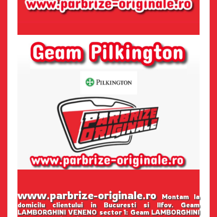
www.parbrize-originale.ro
Montam la
domicilu clientului in Bucuresti si Ilfov. Geam
LAMBORGHINI VENENO sector 1: Geam LAMBORGHINI