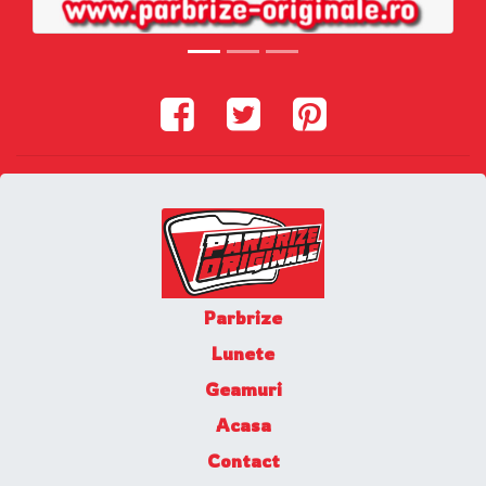
Parbrize
Lunete
Geamuri
Acasa
Contact