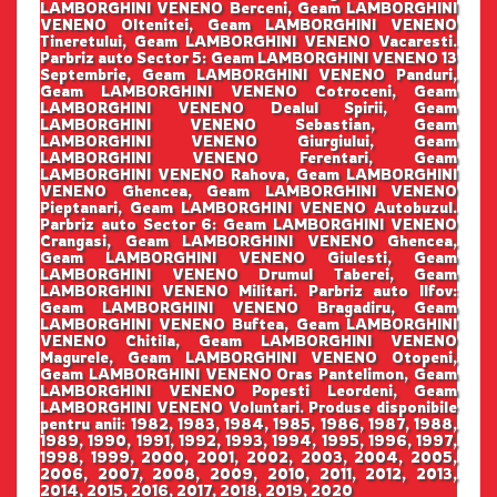
LAMBORGHINI VENENO Berceni, Geam LAMBORGHINI
VENENO Oltenitei, Geam LAMBORGHINI VENENO
Tineretului, Geam LAMBORGHINI VENENO Vacaresti.
Parbriz auto Sector 5: Geam LAMBORGHINI VENENO 13
Septembrie, Geam LAMBORGHINI VENENO Panduri,
Geam LAMBORGHINI VENENO Cotroceni, Geam
LAMBORGHINI VENENO Dealul Spirii, Geam
LAMBORGHINI VENENO Sebastian, Geam
LAMBORGHINI VENENO Giurgiului, Geam
LAMBORGHINI VENENO Ferentari, Geam
LAMBORGHINI VENENO Rahova, Geam LAMBORGHINI
VENENO Ghencea, Geam LAMBORGHINI VENENO
Pieptanari, Geam LAMBORGHINI VENENO Autobuzul.
Parbriz auto Sector 6: Geam LAMBORGHINI VENENO
Crangasi, Geam LAMBORGHINI VENENO Ghencea,
Geam LAMBORGHINI VENENO Giulesti, Geam
LAMBORGHINI VENENO Drumul Taberei, Geam
LAMBORGHINI VENENO Militari. Parbriz auto Ilfov:
Geam LAMBORGHINI VENENO Bragadiru, Geam
LAMBORGHINI VENENO Buftea, Geam LAMBORGHINI
VENENO Chitila, Geam LAMBORGHINI VENENO
Magurele, Geam LAMBORGHINI VENENO Otopeni,
Geam LAMBORGHINI VENENO Oras Pantelimon, Geam
LAMBORGHINI VENENO Popesti Leordeni, Geam
LAMBORGHINI VENENO Voluntari. Produse disponibile
pentru anii: 1982, 1983, 1984, 1985, 1986, 1987, 1988,
1989, 1990, 1991, 1992, 1993, 1994, 1995, 1996, 1997,
1998, 1999, 2000, 2001, 2002, 2003, 2004, 2005,
2006, 2007, 2008, 2009, 2010, 2011, 2012, 2013,
2014, 2015, 2016, 2017, 2018, 2019, 2020