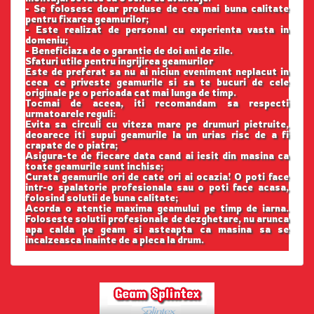
- Se folosesc doar produse de cea mai buna calitate
pentru fixarea geamurilor;
- Este realizat de personal cu experienta vasta in
domeniu;
- Beneficiaza de o garantie de doi ani de zile.
Sfaturi utile pentru ingrijirea geamurilor
Este de preferat sa nu ai niciun eveniment neplacut in
ceea ce priveste geamurile si sa te bucuri de cele
originale pe o perioada cat mai lunga de timp.
Tocmai de aceea, iti recomandam sa respecti
urmatoarele reguli:
Evita sa circuli cu viteza mare pe drumuri pietruite,
deoarece iti supui geamurile la un urias risc de a fi
crapate de o piatra;
Asigura-te de fiecare data cand ai iesit din masina ca
toate geamurile sunt inchise;
Curata geamurile ori de cate ori ai ocazia! O poti face
intr-o spalatorie profesionala sau o poti face acasa,
folosind solutii de buna calitate;
Acorda o atentie maxima geamului pe timp de iarna.
Foloseste solutii profesionale de dezghetare, nu arunca
apa calda pe geam si asteapta ca masina sa se
incalzeasca inainte de a pleca la drum.