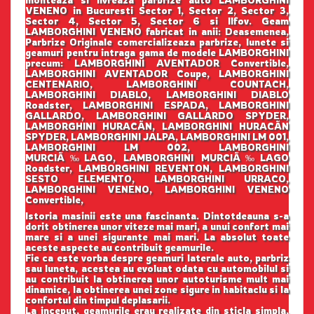
VENENO in Bucuresti Sector 1, Sector 2, Sector 3,
Sector 4, Sector 5, Sector 6 si Ilfov. Geam
LAMBORGHINI VENENO fabricat in anii: Deasemenea,
Parbrize Originale comercializeaza parbrize, lunete si
geamuri pentru intraga gama de modele LAMBORGHINI
precum: LAMBORGHINI AVENTADOR Convertible,
LAMBORGHINI AVENTADOR Coupe, LAMBORGHINI
CENTENARIO, LAMBORGHINI COUNTACH,
LAMBORGHINI DIABLO, LAMBORGHINI DIABLO
Roadster, LAMBORGHINI ESPADA, LAMBORGHINI
GALLARDO, LAMBORGHINI GALLARDO SPYDER,
LAMBORGHINI HURACÃN, LAMBORGHINI HURACÃN
SPYDER, LAMBORGHINI JALPA, LAMBORGHINI LM 001,
LAMBORGHINI LM 002, LAMBORGHINI
MURCIÃ‰LAGO, LAMBORGHINI MURCIÃ‰LAGO
Roadster, LAMBORGHINI REVENTON, LAMBORGHINI
SESTO ELEMENTO, LAMBORGHINI URRACO,
LAMBORGHINI VENENO, LAMBORGHINI VENENO
Convertible,
Istoria masinii este una fascinanta. Dintotdeauna s-a
dorit obtinerea unor viteze mai mari, a unui confort mai
mare si a unei sigurante mai mari. La absolut toate
aceste aspecte au contribuit geamurile.
Fie ca este vorba despre geamuri laterale auto, parbriz
sau luneta, acestea au evoluat odata cu automobilul si
au contribuit la obtinerea unor autoturisme mult mai
dinamice, la obtinerea unei zone sigure in habitaclu si la
confortul din timpul deplasarii.
La inceput, geamurile erau realizate din sticla simpla,