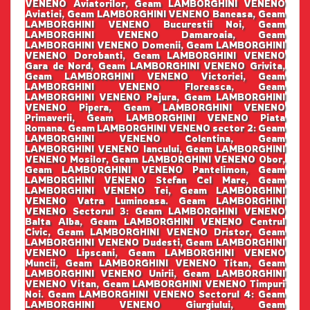
VENENO Aviatorilor, Geam LAMBORGHINI VENENO
Aviatiei, Geam LAMBORGHINI VENENO Baneasa, Geam
LAMBORGHINI VENENO Bucurestii Noi, Geam
LAMBORGHINI VENENO Damaroaia, Geam
LAMBORGHINI VENENO Domenii, Geam LAMBORGHINI
VENENO Dorobanti, Geam LAMBORGHINI VENENO
Gara de Nord, Geam LAMBORGHINI VENENO Grivita,
Geam LAMBORGHINI VENENO Victoriei, Geam
LAMBORGHINI VENENO Floreasca, Geam
LAMBORGHINI VENENO Pajura, Geam LAMBORGHINI
VENENO Pipera, Geam LAMBORGHINI VENENO
Primaverii, Geam LAMBORGHINI VENENO Piata
Romana. Geam LAMBORGHINI VENENO sector 2: Geam
LAMBORGHINI VENENO Colentina, Geam
LAMBORGHINI VENENO Iancului, Geam LAMBORGHINI
VENENO Mosilor, Geam LAMBORGHINI VENENO Obor,
Geam LAMBORGHINI VENENO Pantelimon, Geam
LAMBORGHINI VENENO Stefan Cel Mare, Geam
LAMBORGHINI VENENO Tei, Geam LAMBORGHINI
VENENO Vatra Luminoasa. Geam LAMBORGHINI
VENENO Sectorul 3: Geam LAMBORGHINI VENENO
Balta Alba, Geam LAMBORGHINI VENENO Centrul
Civic, Geam LAMBORGHINI VENENO Dristor, Geam
LAMBORGHINI VENENO Dudesti, Geam LAMBORGHINI
VENENO Lipscani, Geam LAMBORGHINI VENENO
Muncii, Geam LAMBORGHINI VENENO Titan, Geam
LAMBORGHINI VENENO Unirii, Geam LAMBORGHINI
VENENO Vitan, Geam LAMBORGHINI VENENO Timpuri
Noi. Geam LAMBORGHINI VENENO Sectorul 4: Geam
LAMBORGHINI VENENO Giurgiului, Geam