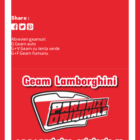
Share :
Abrevieri geamuri:
G:Geam auto
G+V:Geam cu tenta verde
G+F:Geam fumuriu