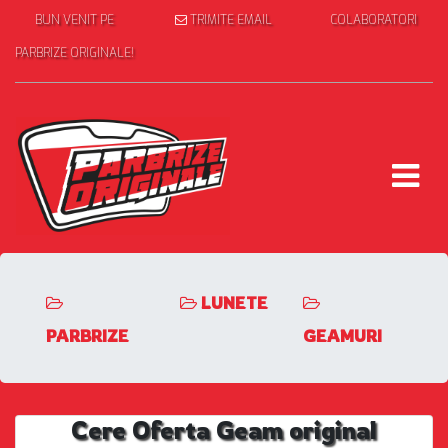
BUN VENIT PE
TRIMITE EMAIL
COLABORATORI
PARBRIZE ORIGINALE!
LUNETE
PARBRIZE
GEAMURI
Cere Oferta Geam original