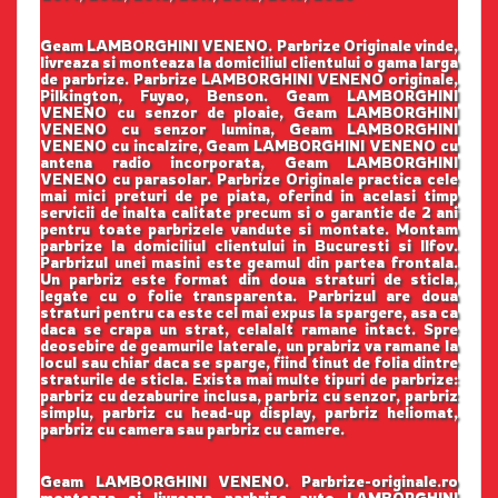
Geam LAMBORGHINI VENENO. Parbrize Originale vinde,
livreaza si monteaza la domiciliul clientului o gama larga
de parbrize. Parbrize LAMBORGHINI VENENO originale,
Pilkington, Fuyao, Benson. Geam LAMBORGHINI
VENENO cu senzor de ploaie, Geam LAMBORGHINI
VENENO cu senzor lumina, Geam LAMBORGHINI
VENENO cu incalzire, Geam LAMBORGHINI VENENO cu
antena radio incorporata, Geam LAMBORGHINI
VENENO cu parasolar. Parbrize Originale practica cele
mai mici preturi de pe piata, oferind in acelasi timp
servicii de inalta calitate precum si o garantie de 2 ani
pentru toate parbrizele vandute si montate. Montam
parbrize la domiciliul clientului in Bucuresti si Ilfov.
Parbrizul unei masini este geamul din partea frontala.
Un parbriz este format din doua straturi de sticla,
legate cu o folie transparenta. Parbrizul are doua
straturi pentru ca este cel mai expus la spargere, asa ca
daca se crapa un strat, celalalt ramane intact. Spre
deosebire de geamurile laterale, un prabriz va ramane la
locul sau chiar daca se sparge, fiind tinut de folia dintre
straturile de sticla. Exista mai multe tipuri de parbrize:
parbriz cu dezaburire inclusa, parbriz cu senzor, parbriz
simplu, parbriz cu head-up display, parbriz heliomat,
parbriz cu camera sau parbriz cu camere.
Geam LAMBORGHINI VENENO. Parbrize-originale.ro
monteaza si livreaza parbrize auto LAMBORGHINI