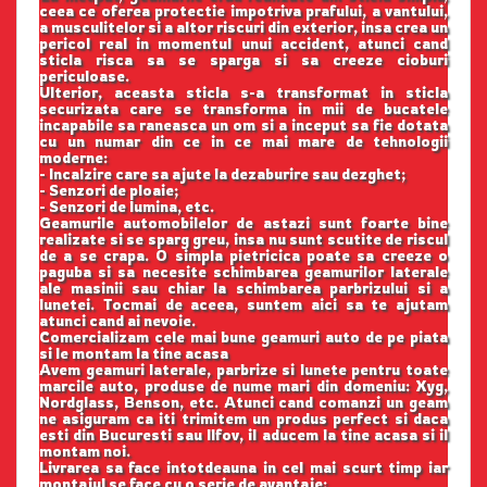
ceea ce oferea protectie impotriva prafului, a vantului,
a musculitelor si a altor riscuri din exterior, insa crea un
pericol real in momentul unui accident, atunci cand
sticla risca sa se sparga si sa creeze cioburi
periculoase.
Ulterior, aceasta sticla s-a transformat in sticla
securizata care se transforma in mii de bucatele
incapabile sa raneasca un om si a inceput sa fie dotata
cu un numar din ce in ce mai mare de tehnologii
moderne:
- Incalzire care sa ajute la dezaburire sau dezghet;
- Senzori de ploaie;
- Senzori de lumina, etc.
Geamurile automobilelor de astazi sunt foarte bine
realizate si se sparg greu, insa nu sunt scutite de riscul
de a se crapa. O simpla pietricica poate sa creeze o
paguba si sa necesite schimbarea geamurilor laterale
ale masinii sau chiar la schimbarea parbrizului si a
lunetei. Tocmai de aceea, suntem aici sa te ajutam
atunci cand ai nevoie.
Comercializam cele mai bune geamuri auto de pe piata
si le montam la tine acasa
Avem geamuri laterale, parbrize si lunete pentru toate
marcile auto, produse de nume mari din domeniu: Xyg,
Nordglass, Benson, etc. Atunci cand comanzi un geam
ne asiguram ca iti trimitem un produs perfect si daca
esti din Bucuresti sau Ilfov, il aducem la tine acasa si il
montam noi.
Livrarea sa face intotdeauna in cel mai scurt timp iar
montajul se face cu o serie de avantaje: