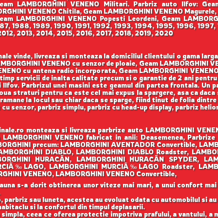
am LAMBORGHINI VENENO Militari. Parbriz auto Ilfov: G
GHINI VENENO Chitila, Geam LAMBORGHINI VENENO Magurele
am LAMBORGHINI VENENO Popesti Leordeni, Geam LAMBORGHIN
1987, 1988, 1989, 1990, 1991, 1992, 1993, 1994, 1995, 1996, 199
012, 2013, 2014, 2015, 2016, 2017, 2018, 2019, 2020
 vinde, livreaza si monteaza la domiciliul clientului o gama la
am LAMBORGHINI VENENO cu senzor de ploaie, Geam LAMBORGHINI 
ENO cu antena radio incorporata, Geam LAMBORGHINI VENENO cu p
i timp servicii de inalta calitate precum si o garantie de 2 ani pe
si Ilfov. Parbrizul unei masini este geamul din partea frontala. Un 
doua straturi pentru ca este cel mai expus la spargere, asa ca daca 
ramane la locul sau chiar daca se sparge, fiind tinut de folia dintre 
z cu senzor, parbriz simplu, parbriz cu head-up display, parbriz hel
le.ro monteaza si livreaza parbrize auto LAMBORGHINI VENENO 
m LAMBORGHINI VENENO fabricat in anii: Deasemenea, Parbrize Or
LAMBORGHINI precum: LAMBORGHINI AVENTADOR Convertible, L
AMBORGHINI DIABLO, LAMBORGHINI DIABLO Roadster, LAMBO
RGHINI HURACÃN, LAMBORGHINI HURACÃN SPYDER, LAM
RCIÃ‰LAGO, LAMBORGHINI MURCIÃ‰LAGO Roadster, LAMB
HINI VENENO, LAMBORGHINI VENENO Convertible,
auna s-a dorit obtinerea unor viteze mai mari, a unui confort mai
.
, parbriz sau luneta, acestea au evoluat odata cu automobilul si a
abitaclu si la confortul din timpul deplasarii.
 simpla, ceea ce oferea protectie impotriva prafului, a vantului, a mu