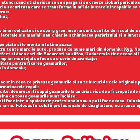
 atunci cand sticla risca sa se sparga si sa creeze cioburi periculoa
icla securizata care se transforma in mii de bucatele incapabile sa 
erne:
ghet;
ine realizate si se sparg greu, insa nu sunt scutite de riscul de a
aterale ale masinii sau chiar la schimbarea parbrizului si a lune
e piata si le montam la tine acasa
ntru toate marcile auto, produse de nume mari din domeniu: Xyg, N
ect si daca esti din Bucuresti sau Ilfov, il aducem la tine acasa si 
imp iar montajul se face cu o serie de avantaje:
itate pentru fixarea geamurilor;
a in domeniu;
acut in ceea ce priveste geamurile si sa te bucuri de cele originale 
rmatoarele reguli:
uite, deoarece iti supui geamurile la un urias risc de a fi crapate de 
asina ca toate geamurile sunt inchise;
oti face intr-o spalatorie profesionala sau o poti face acasa, folosi
iarna. Foloseste solutii profesionale de dezghetare, nu arunca 