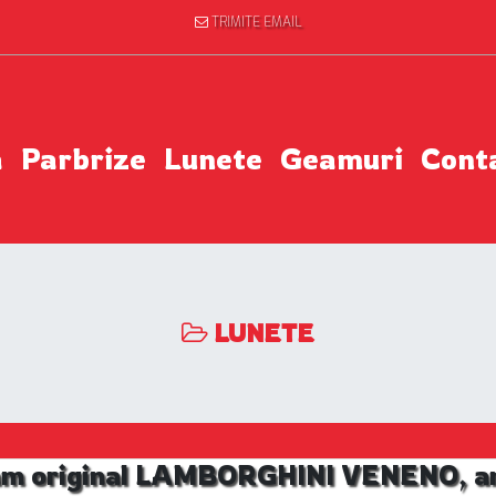
TRIMITE EMAIL
a
Parbrize
Lunete
Geamuri
Cont
LUNETE
am original LAMBORGHINI VENENO, an 