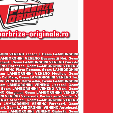
ORGHINI VENENO sector 1: Geam LAMBORGHINI
LAMBORGHINI VENENO Bucurestii Noi, Geam
banti, Geam LAMBORGHINI VENENO Gara de
NENO Floreasca, Geam LAMBORGHINI VENENO
 VENENO Piata Romana. Geam LAMBORGHINI
eam LAMBORGHINI VENENO Mosilor, Geam
Cel Mare, Geam LAMBORGHINI VENENO Tei,
NI VENENO Balta Alba, Geam LAMBORGHINI
eam LAMBORGHINI VENENO Lipscani, Geam
, Geam LAMBORGHINI VENENO Vitan, Geam
O Giurgiului, Geam LAMBORGHINI VENENO
 VENENO Vacaresti. Parbriz auto Sector 5:
ENO Cotroceni, Geam LAMBORGHINI VENENO
am LAMBORGHINI VENENO Ferentari, Geam
ri, Geam LAMBORGHINI VENENO Autobuzul.
Geam LAMBORGHINI VENENO Giulesti, Geam