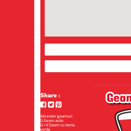
Share :
Abrevieri geamuri:
G:Geam auto
G+V:Geam cu tenta
verde