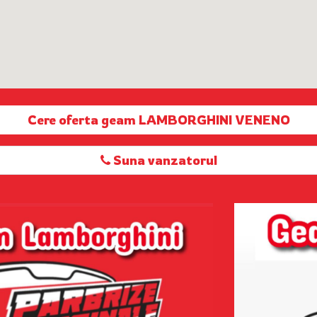
Cere oferta geam LAMBORGHINI VENENO
Suna vanzatorul