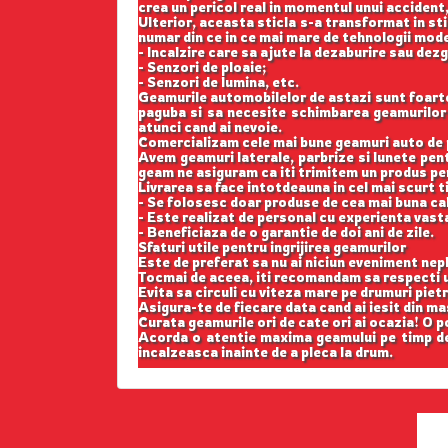
crea un pericol real in momentul unui accident,
Ulterior, aceasta sticla s-a transformat in st
numar din ce in ce mai mare de tehnologii mod
- Incalzire care sa ajute la dezaburire sau dez
- Senzori de ploaie;
- Senzori de lumina, etc.
Geamurile automobilelor de astazi sunt foarte b
paguba si sa necesite schimbarea geamurilor l
atunci cand ai nevoie.
Comercializam cele mai bune geamuri auto de p
Avem geamuri laterale, parbrize si lunete pe
geam ne asiguram ca iti trimitem un produs perf
Livrarea sa face intotdeauna in cel mai scurt t
- Se folosesc doar produse de cea mai buna cal
- Este realizat de personal cu experienta vast
- Beneficiaza de o garantie de doi ani de zile.
Sfaturi utile pentru ingrijirea geamurilor
Este de preferat sa nu ai niciun eveniment nepl
Tocmai de aceea, iti recomandam sa respecti u
Evita sa circuli cu viteza mare pe drumuri pietr
Asigura-te de fiecare data cand ai iesit din m
Curata geamurile ori de cate ori ai ocazia! O p
Acorda o atentie maxima geamului pe timp de 
incalzeasca inainte de a pleca la drum.