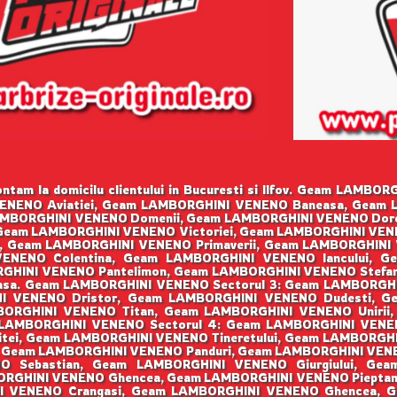
tam la domicilu clientului in Bucuresti si Ilfov. Geam LAMB
ENENO Aviatiei, Geam LAMBORGHINI VENENO Baneasa, Geam 
MBORGHINI VENENO Domenii, Geam LAMBORGHINI VENENO Doro
 Geam LAMBORGHINI VENENO Victoriei, Geam LAMBORGHINI VE
a, Geam LAMBORGHINI VENENO Primaverii, Geam LAMBORGHINI
ENENO Colentina, Geam LAMBORGHINI VENENO Iancului, G
HINI VENENO Pantelimon, Geam LAMBORGHINI VENENO Stefan 
sa. Geam LAMBORGHINI VENENO Sectorul 3: Geam LAMBORGHI
NI VENENO Dristor, Geam LAMBORGHINI VENENO Dudesti, G
ORGHINI VENENO Titan, Geam LAMBORGHINI VENENO Unirii
 LAMBORGHINI VENENO Sectorul 4: Geam LAMBORGHINI VENEN
ei, Geam LAMBORGHINI VENENO Tineretului, Geam LAMBORGHINI
, Geam LAMBORGHINI VENENO Panduri, Geam LAMBORGHINI VEN
NO Sebastian, Geam LAMBORGHINI VENENO Giurgiului, Ge
RGHINI VENENO Ghencea, Geam LAMBORGHINI VENENO Pieptana
NI VENENO Crangasi, Geam LAMBORGHINI VENENO Ghencea, 