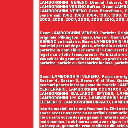
LAMBORGHINI VENENO Drumul Taberei, Ge
LAMBORGHINI VENENO Buftea, Geam LAMBOR
LAMBORGHINI VENENO Oras Pantelimon, Ge
pentru anii: 1982, 1983, 1984, 1985, 1986, 
2005, 2006, 2007, 2008, 2009, 2010, 2011, 2
Geam LAMBORGHINI VENENO. Parbrize Originale
originale, Pilkington, Fuyao, Benson. Ge
VENENO cu incalzire, Geam LAMBORGHINI VEN
mai mici preturi de pe piata, oferind in acelas
parbrize la domiciliul clientului in Bucuresti 
legate cu o folie transparenta. Parbrizul are 
deosebire de geamurile laterale, un prabriz va 
parbrize: parbriz cu dezaburire inclusa, parbri
Geam LAMBORGHINI VENENO. Parbrize-origina
Sector 4, Sector 5, Sector 6 si Ilfov. Gea
geamuri pentru intraga gama de modele 
CENTENARIO, LAMBORGHINI COUNTACH, L
LAMBORGHINI GALLARDO SPYDER, LAMBO
LAMBORGHINI LM 002, LAMBORGHINI MU
ELEMENTO, LAMBORGHINI URRACO, LAMBORG
Istoria masinii este una fascinanta. Dintotde
toate aceste aspecte au contribuit geamurile
Fie ca este vorba despre geamuri laterale auto
mai dinamice, la obtinerea unei zone sigure in h
La inceput, geamurile erau realizate din sticla