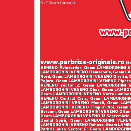
G+F:Geam fumuriu
www.parbrize-originale.ro
Mon
VENENO Aviatorilor, Geam LAMBORGHINI V
LAMBORGHINI VENENO Damaroaia, Geam LA
Nord, Geam LAMBORGHINI VENENO Grivita,
Pajura, Geam LAMBORGHINI VENENO Piper
VENENO sector 2: Geam LAMBORGHINI V
LAMBORGHINI VENENO Obor, Geam LAMBORG
Geam LAMBORGHINI VENENO Vatra Luminoa
VENENO Centrul Civic, Geam LAMBORGHI
LAMBORGHINI VENENO Muncii, Geam LAMB
LAMBORGHINI VENENO Timpuri Noi. Geam
Berceni, Geam LAMBORGHINI VENENO Oltenit
Geam LAMBORGHINI VENENO 13 Septembrie
Dealul Spirii, Geam LAMBORGHINI VENE
LAMBORGHINI VENENO Rahova, Geam LAMBO
Parbriz auto Sector 6: Geam LAMBORGHI