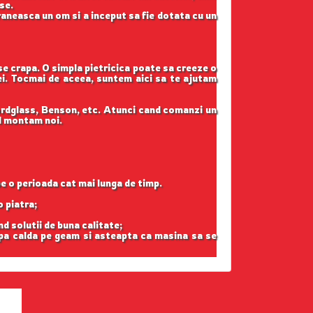
se.
raneasca un om si a inceput sa fie dotata cu un
 se crapa. O simpla pietricica poate sa creeze o
tei. Tocmai de aceea, suntem aici sa te ajutam
ordglass, Benson, etc. Atunci cand comanzi un
il montam noi.
pe o perioada cat mai lunga de timp.
o piatra;
nd solutii de buna calitate;
apa calda pe geam si asteapta ca masina sa se