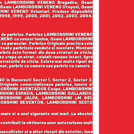
eam LAMBORGHINI VENENO Bragadiru, Geam
, Geam LAMBORGHINI VENENO Otopeni, Geam
I VENENO Voluntari. Produse disponibile
7, 1998, 1999, 2000, 2001, 2002, 2003, 2004,
rga de parbrize. Parbrize LAMBORGHINI VENENO
VENENO cu senzor lumina, Geam LAMBORGHINI
arasolar. Parbrize Originale practica cele
ntru toate parbrizele vandute si montate. Montam
parbriz este format din doua straturi de sticla,
se crapa un strat, celalalt ramane intact. Spre
straturile de sticla. Exista mai multe tipuri de
iomat, parbriz cu camera sau parbriz cu camere.
in Bucuresti Sector 1, Sector 2, Sector 3,
iginale comercializeaza parbrize, lunete si
AMBORGHINI AVENTADOR Coupe, LAMBORGHINI
RGHINI ESPADA, LAMBORGHINI GALLARDO,
BORGHINI JALPA, LAMBORGHINI LM 001,
ORGHINI REVENTON, LAMBORGHINI SESTO
 mare si a unei sigurante mai mari. La absolut
u contribuit la obtinerea unor autoturisme mult
sculitelor si a altor riscuri din exterior, insa