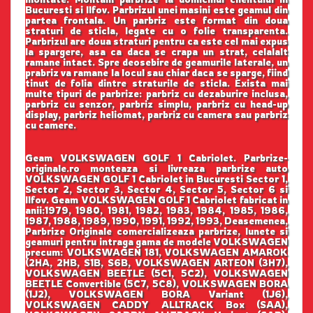
Bucuresti si Ilfov. Parbrizul unei masini este geamul din
partea frontala. Un parbriz este format din doua
straturi de sticla, legate cu o folie transparenta.
Parbrizul are doua straturi pentru ca este cel mai expus
la spargere, asa ca daca se crapa un strat, celalalt
ramane intact. Spre deosebire de geamurile laterale, un
prabriz va ramane la locul sau chiar daca se sparge, fiind
tinut de folia dintre straturile de sticla. Exista mai
multe tipuri de parbrize: parbriz cu dezaburire inclusa,
parbriz cu senzor, parbriz simplu, parbriz cu head-up
display, parbriz heliomat, parbriz cu camera sau parbriz
cu camere.
Geam VOLKSWAGEN GOLF 1 Cabriolet. Parbrize-
originale.ro monteaza si livreaza parbrize auto
VOLKSWAGEN GOLF 1 Cabriolet in Bucuresti Sector 1,
Sector 2, Sector 3, Sector 4, Sector 5, Sector 6 si
Ilfov. Geam VOLKSWAGEN GOLF 1 Cabriolet fabricat in
anii:1979, 1980, 1981, 1982, 1983, 1984, 1985, 1986,
1987, 1988, 1989, 1990, 1991, 1992, 1993, Deasemenea,
Parbrize Originale comercializeaza parbrize, lunete si
geamuri pentru intraga gama de modele VOLKSWAGEN
precum: VOLKSWAGEN 181, VOLKSWAGEN AMAROK
(2HA, 2HB, S1B, S6B, VOLKSWAGEN ARTEON (3H7),
VOLKSWAGEN BEETLE (5C1, 5C2), VOLKSWAGEN
BEETLE Convertible (5C7, 5C8), VOLKSWAGEN BORA
(1J2), VOLKSWAGEN BORA Variant (1J6),
VOLKSWAGEN CADDY ALLTRACK Box (SAA),