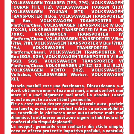
VOLKSWAGEN TOUAREG (7P5, 7P6), VOLKSWAGEN
TOURAN (1T1, 1T2), VOLKSWAGEN TOURAN (1T3),
VOLKSWAGEN TOURAN (5T1), VOLKSWAGEN
TRANSPORTER III Box, VOLKSWAGEN TRANSPORTER
III Bus, VOLKSWAGEN TRANSPORTER III
Platform/Chas, VOLKSWAGEN TRANSPORTER IV Box
(70XA), VOLKSWAGEN TRANSPORTER IV Bus (70XB,
70XC, VOLKSWAGEN TRANSPORTER IV
Platform/Chass, VOLKSWAGEN TRANSPORTER V Box
(7HA, 7HH, VOLKSWAGEN TRANSPORTER V Bus (7HB,
7HJ, VOLKSWAGEN TRANSPORTER V
Platform/Chassi, VOLKSWAGEN TRANSPORTER VI
Box (SGA, SGH), VOLKSWAGEN TRANSPORTER VI Bus
(SGB, SGG, VOLKSWAGEN TRANSPORTER VI
Platform/Chass, VOLKSWAGEN UP (121, 122, BL1, BL2),
VOLKSWAGEN VENTO (1H2), VOLKSWAGEN
Volksbus, VOLKSWAGEN Worker, VOLKSWAGEN
XL1,
Istoria masinii este una fascinanta. Dintotdeauna s-a
dorit obtinerea unor viteze mai mari, a unui confort mai
mare si a unei sigurante mai mari. La absolut toate
aceste aspecte au contribuit geamurile.
Fie ca este vorba despre geamuri laterale auto, parbriz
sau luneta, acestea au evoluat odata cu automobilul si
au contribuit la obtinerea unor autoturisme mult mai
dinamice, la obtinerea unei zone sigure in habitaclu si la
confortul din timpul deplasarii.
La inceput, geamurile erau realizate din sticla simpla,
ceea ce oferea protectie impotriva prafului, a vantului,