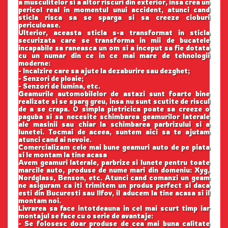
a musculitelor si a altor riscuri din exterior, insa crea un
pericol real in momentul unui accident, atunci cand
sticla risca sa se sparga si sa creeze cioburi
periculoase.
Ulterior, aceasta sticla s-a transformat in sticla
securizata care se transforma in mii de bucatele
incapabile sa raneasca un om si a inceput sa fie dotata
cu un numar din ce in ce mai mare de tehnologii
moderne:
- Incalzire care sa ajute la dezaburire sau dezghet;
- Senzori de ploaie;
- Senzori de lumina, etc.
Geamurile automobilelor de astazi sunt foarte bine
realizate si se sparg greu, insa nu sunt scutite de riscul
de a se crapa. O simpla pietricica poate sa creeze o
paguba si sa necesite schimbarea geamurilor laterale
ale masinii sau chiar la schimbarea parbrizului si a
lunetei. Tocmai de aceea, suntem aici sa te ajutam
atunci cand ai nevoie.
Comercializam cele mai bune geamuri auto de pe piata
si le montam la tine acasa
Avem geamuri laterale, parbrize si lunete pentru toate
marcile auto, produse de nume mari din domeniu: Xyg,
Nordglass, Benson, etc. Atunci cand comanzi un geam
ne asiguram ca iti trimitem un produs perfect si daca
esti din Bucuresti sau Ilfov, il aducem la tine acasa si il
montam noi.
Livrarea sa face intotdeauna in cel mai scurt timp iar
montajul se face cu o serie de avantaje:
- Se folosesc doar produse de cea mai buna calitate