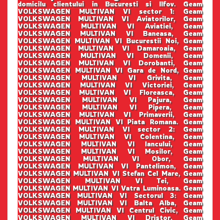
domicilu clientului in Bucuresti si Ilfov. Geam
VOLKSWAGEN MULTIVAN VI sector 1: Geam
VOLKSWAGEN MULTIVAN VI Aviatorilor, Geam
VOLKSWAGEN MULTIVAN VI Aviatiei, Geam
VOLKSWAGEN MULTIVAN VI Baneasa, Geam
VOLKSWAGEN MULTIVAN VI Bucurestii Noi, Geam
VOLKSWAGEN MULTIVAN VI Damaroaia, Geam
VOLKSWAGEN MULTIVAN VI Domenii, Geam
VOLKSWAGEN MULTIVAN VI Dorobanti, Geam
VOLKSWAGEN MULTIVAN VI Gara de Nord, Geam
VOLKSWAGEN MULTIVAN VI Grivita, Geam
VOLKSWAGEN MULTIVAN VI Victoriei, Geam
VOLKSWAGEN MULTIVAN VI Floreasca, Geam
VOLKSWAGEN MULTIVAN VI Pajura, Geam
VOLKSWAGEN MULTIVAN VI Pipera, Geam
VOLKSWAGEN MULTIVAN VI Primaverii, Geam
VOLKSWAGEN MULTIVAN VI Piata Romana. Geam
VOLKSWAGEN MULTIVAN VI sector 2: Geam
VOLKSWAGEN MULTIVAN VI Colentina, Geam
VOLKSWAGEN MULTIVAN VI Iancului, Geam
VOLKSWAGEN MULTIVAN VI Mosilor, Geam
VOLKSWAGEN MULTIVAN VI Obor, Geam
VOLKSWAGEN MULTIVAN VI Pantelimon, Geam
VOLKSWAGEN MULTIVAN VI Stefan Cel Mare, Geam
VOLKSWAGEN MULTIVAN VI Tei, Geam
VOLKSWAGEN MULTIVAN VI Vatra Luminoasa. Geam
VOLKSWAGEN MULTIVAN VI Sectorul 3: Geam
VOLKSWAGEN MULTIVAN VI Balta Alba, Geam
VOLKSWAGEN MULTIVAN VI Centrul Civic, Geam
VOLKSWAGEN MULTIVAN VI Dristor, Geam