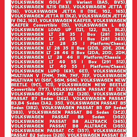
VOLKSWAGEN GOLF VII Variant (BA5, BV5),
VOLKSWAGEN ILTIS (183), VOLKSWAGEN JETTA I
(16), VOLKSWAGEN JETTA II (19E, 1G2, 165),
VOLKSWAGEN JETTA III (1K2), VOLKSWAGEN JETTA
IV (162, 163), VOLKSWAGEN KAEFER, VOLKSWAGEN
KAEFER Convertible (15), VOLKSWAGEN L 80,
VOLKSWAGEN LOAD UP (121, 122, BL1, BL2),
VOLKSWAGEN LT 28 35 I Box (281 363),
VOLKSWAGEN LT 28 35 I Bus (281 363),
VOLKSWAGEN LT 28 35 I Platform/Chassi,
VOLKSWAGEN LT 28 35 II Bus (2DB, 2DE, 2DK,
VOLKSWAGEN LT 28 46 II Box (2DA, 2DD, 2DH,
VOLKSWAGEN LT 28 46 II Platform/Chassis ,
VOLKSWAGEN LT 40 55 I Box (291 512),
VOLKSWAGEN LT 40 55 I Platform/Chassi,
VOLKSWAGEN LUPO (6X1, 6E1), VOLKSWAGEN
MULTIVAN V (7HM, 7HN, 7HF, 7EF, VOLKSWAGEN
MULTIVAN VI (SGF, SGM, SGN), VOLKSWAGEN NEW
BEETLE (9C1, 1C1), VOLKSWAGEN NEW BEETLE
Convertible (1Y7), VOLKSWAGEN PASSAT B1 (32),
VOLKSWAGEN PASSAT B2 (32B), VOLKSWAGEN
PASSAT B7 Sedan (362), VOLKSWAGEN PASSAT
B3,B4 Sedan (3A2, 35I), VOLKSWAGEN PASSAT B5
Sedan (3B2), VOLKSWAGEN PASSAT B5 GP Sedan
(3B3), VOLKSWAGEN PASSAT B6 Sedan (3C2),
VOLKSWAGEN PASSAT B8 Sedan (3G2),
VOLKSWAGEN PASSAT B8 ALLTRACK (365),
VOLKSWAGEN PASSAT B8 ALLTRACK (3G5),
VOLKSWAGEN PASSAT CC (357), VOLKSWAGEN
PASSAT B2 Saloon (32B), VOLKSWAGEN PASSAT B2