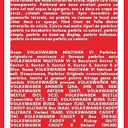
este format din doua straturi de sticla, legate cu o folie
transparenta. Parbrizul are doua straturi pentru ca
este cel mai expus la spargere, asa ca daca se crapa un
strat, celalalt ramane intact. Spre deosebire de
geamurile laterale, un prabriz va ramane la locul sau
chiar daca se sparge, fiind tinut de folia dintre
straturile de sticla. Exista mai multe tipuri de parbrize:
parbriz cu dezaburire inclusa, parbriz cu senzor, parbriz
simplu, parbriz cu head-up display, parbriz heliomat,
parbriz cu camera sau parbriz cu camere.
Geam VOLKSWAGEN MULTIVAN VI. Parbrize-
originale.ro monteaza si livreaza parbrize auto
VOLKSWAGEN MULTIVAN VI in Bucuresti Sector 1,
Sector 2, Sector 3, Sector 4, Sector 5, Sector 6 si
Ilfov. Geam VOLKSWAGEN MULTIVAN VI fabricat in
anii: Deasemenea, Parbrize Originale comercializeaza
parbrize, lunete si geamuri pentru intraga gama de
modele VOLKSWAGEN precum: VOLKSWAGEN 181,
VOLKSWAGEN AMAROK (2HA, 2HB, S1B, S6B,
VOLKSWAGEN ARTEON (3H7), VOLKSWAGEN
BEETLE (5C1, 5C2), VOLKSWAGEN BEETLE
Convertible (5C7, 5C8), VOLKSWAGEN BORA (1J2),
VOLKSWAGEN BORA Variant (1J6), VOLKSWAGEN
CADDY ALLTRACK Box (SAA), VOLKSWAGEN CADDY
ALLTRACK Variant (SAB), VOLKSWAGEN CADDY I
(14), VOLKSWAGEN CADDY II Box (9K9A),
VOLKSWAGEN CADDY II Pickup (9U7),
VOLKSWAGEN CADDY II Variant (9K9B),