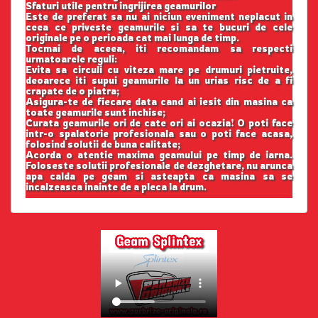
Sfaturi utile pentru ingrijirea geamurilor
Este de preferat sa nu ai niciun eveniment neplacut in
ceea ce priveste geamurile si sa te bucuri de cele
originale pe o perioada cat mai lunga de timp.
Tocmai de aceea, iti recomandam sa respecti
urmatoarele reguli:
Evita sa circuli cu viteza mare pe drumuri pietruite,
deoarece iti supui geamurile la un urias risc de a fi
crapate de o piatra;
Asigura-te de fiecare data cand ai iesit din masina ca
toate geamurile sunt inchise;
Curata geamurile ori de cate ori ai ocazia! O poti face
intr-o spalatorie profesionala sau o poti face acasa,
folosind solutii de buna calitate;
Acorda o atentie maxima geamului pe timp de iarna.
Foloseste solutii profesionale de dezghetare, nu arunca
apa calda pe geam si asteapta ca masina sa se
incalzeasca inainte de a pleca la drum.