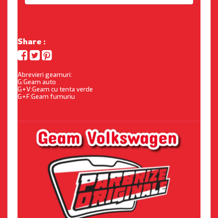
Share :
Abrevieri geamuri:
G:Geam auto
G+V:Geam cu tenta verde
G+F:Geam fumuriu