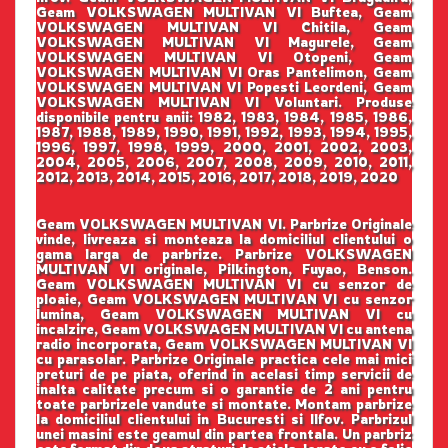
Geam VOLKSWAGEN MULTIVAN VI Buftea, Geam
VOLKSWAGEN MULTIVAN VI Chitila, Geam
VOLKSWAGEN MULTIVAN VI Magurele, Geam
VOLKSWAGEN MULTIVAN VI Otopeni, Geam
VOLKSWAGEN MULTIVAN VI Oras Pantelimon, Geam
VOLKSWAGEN MULTIVAN VI Popesti Leordeni, Geam
VOLKSWAGEN MULTIVAN VI Voluntari. Produse
disponibile pentru anii: 1982, 1983, 1984, 1985, 1986,
1987, 1988, 1989, 1990, 1991, 1992, 1993, 1994, 1995,
1996, 1997, 1998, 1999, 2000, 2001, 2002, 2003,
2004, 2005, 2006, 2007, 2008, 2009, 2010, 2011,
2012, 2013, 2014, 2015, 2016, 2017, 2018, 2019, 2020
Geam VOLKSWAGEN MULTIVAN VI. Parbrize Originale
vinde, livreaza si monteaza la domiciliul clientului o
gama larga de parbrize. Parbrize VOLKSWAGEN
MULTIVAN VI originale, Pilkington, Fuyao, Benson.
Geam VOLKSWAGEN MULTIVAN VI cu senzor de
ploaie, Geam VOLKSWAGEN MULTIVAN VI cu senzor
lumina, Geam VOLKSWAGEN MULTIVAN VI cu
incalzire, Geam VOLKSWAGEN MULTIVAN VI cu antena
radio incorporata, Geam VOLKSWAGEN MULTIVAN VI
cu parasolar. Parbrize Originale practica cele mai mici
preturi de pe piata, oferind in acelasi timp servicii de
inalta calitate precum si o garantie de 2 ani pentru
toate parbrizele vandute si montate. Montam parbrize
la domiciliul clientului in Bucuresti si Ilfov. Parbrizul
unei masini este geamul din partea frontala. Un parbriz