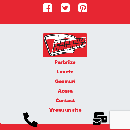
Parbrize
Lunete
Geamuri
Acasa
Contact
Vreau un site