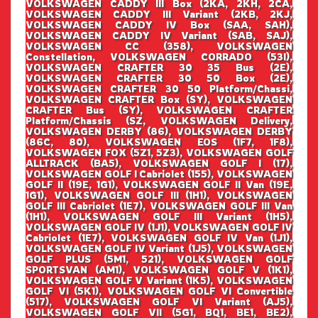
VOLKSWAGEN CADDY III Box (2KA, 2KH, 2CA,
VOLKSWAGEN CADDY III Variant (2KB, 2KJ,
VOLKSWAGEN CADDY IV Box (SAA, SAH),
VOLKSWAGEN CADDY IV Variant (SAB, SAJ),
VOLKSWAGEN CC (358), VOLKSWAGEN
Constellation, VOLKSWAGEN CORRADO (53I),
VOLKSWAGEN CRAFTER 30 35 Bus (2E),
VOLKSWAGEN CRAFTER 30 50 Box (2E),
VOLKSWAGEN CRAFTER 30 50 Platform/Chassi,
VOLKSWAGEN CRAFTER Box (SY), VOLKSWAGEN
CRAFTER Bus (SY), VOLKSWAGEN CRAFTER
Platform/Chassis (SZ, VOLKSWAGEN Delivery,
VOLKSWAGEN DERBY (86), VOLKSWAGEN DERBY
(86C, 80), VOLKSWAGEN EOS (1F7, 1F8),
VOLKSWAGEN FOX (5Z1, 5Z3), VOLKSWAGEN GOLF
ALLTRACK (BA5), VOLKSWAGEN GOLF I (17),
VOLKSWAGEN GOLF I Cabriolet (155), VOLKSWAGEN
GOLF II (19E, 1G1), VOLKSWAGEN GOLF II Van (19E,
1G1), VOLKSWAGEN GOLF III (1H1), VOLKSWAGEN
GOLF III Cabriolet (1E7), VOLKSWAGEN GOLF III Van
(1H1), VOLKSWAGEN GOLF III Variant (1H5),
VOLKSWAGEN GOLF IV (1J1), VOLKSWAGEN GOLF IV
Cabriolet (1E7), VOLKSWAGEN GOLF IV Van (1J1),
VOLKSWAGEN GOLF IV Variant (1J5), VOLKSWAGEN
GOLF PLUS (5M1, 521), VOLKSWAGEN GOLF
SPORTSVAN (AM1), VOLKSWAGEN GOLF V (1K1),
VOLKSWAGEN GOLF V Variant (1K5), VOLKSWAGEN
GOLF VI (5K1), VOLKSWAGEN GOLF VI Convertible
(517), VOLKSWAGEN GOLF VI Variant (AJ5),
VOLKSWAGEN GOLF VII (5G1, BQ1, BE1, BE2),