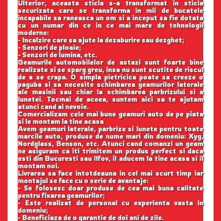
Ulterior, aceasta sticla s-a transformat in sticla
securizata care se transforma in mii de bucatele
incapabile sa raneasca un om si a inceput sa fie dotata
cu un numar din ce in ce mai mare de tehnologii
moderne:
- Incalzire care sa ajute la dezaburire sau dezghet;
- Senzori de ploaie;
- Senzori de lumina, etc.
Geamurile automobilelor de astazi sunt foarte bine
realizate si se sparg greu, insa nu sunt scutite de riscul
de a se crapa. O simpla pietricica poate sa creeze o
paguba si sa necesite schimbarea geamurilor laterale
ale masinii sau chiar la schimbarea parbrizului si a
lunetei. Tocmai de aceea, suntem aici sa te ajutam
atunci cand ai nevoie.
Comercializam cele mai bune geamuri auto de pe piata
si le montam la tine acasa
Avem geamuri laterale, parbrize si lunete pentru toate
marcile auto, produse de nume mari din domeniu: Xyg,
Nordglass, Benson, etc. Atunci cand comanzi un geam
ne asiguram ca iti trimitem un produs perfect si daca
esti din Bucuresti sau Ilfov, il aducem la tine acasa si il
montam noi.
Livrarea sa face intotdeauna in cel mai scurt timp iar
montajul se face cu o serie de avantaje:
- Se folosesc doar produse de cea mai buna calitate
pentru fixarea geamurilor;
- Este realizat de personal cu experienta vasta in
domeniu;
- Beneficiaza de o garantie de doi ani de zile.