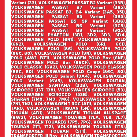
Variant (33), VOLKSWAGEN PASSAT B2 Variant (33B),
VOLKSWAGEN PASSAT B7 Variant (365),
VOLKSWAGEN PASSAT B3, B4 Variant (3A5, 35I),
VOLKSWAGEN PASSAT B5 Variant (3B5),
VOLKSWAGEN PASSAT B5 GP Variant (3B6),
VOLKSWAGEN PASSAT B6 Variant (3C5),
VOLKSWAGEN PASSAT B8 Variant (3G5),
VOLKSWAGEN PHAETON (3D1, 3D2, 3D3, 3D4,
VOLKSWAGEN POLO (6N1), VOLKSWAGEN POLO
(6N2), VOLKSWAGEN POLO (6R1, 6C1),
VOLKSWAGEN POLO (86), VOLKSWAGEN POLO
(86C, 80), VOLKSWAGEN POLO (9N), VOLKSWAGEN
POLO (AW1, BZ1), VOLKSWAGEN POLO Box (6NF),
VOLKSWAGEN POLO Box (86CF), VOLKSWAGEN
POLO CLASSIC (6V2), VOLKSWAGEN POLO CLASSIC
(86C, 80), VOLKSWAGEN POLO Coupe (86C, 80),
VOLKSWAGEN POLO Saloon (9A4), VOLKSWAGEN
POLO Variant (6V5), VOLKSWAGEN ROUTAN,
VOLKSWAGEN SANTANA (32B), VOLKSWAGEN
SCIROCCO (137, 138), VOLKSWAGEN SCIROCCO (53),
VOLKSWAGEN SCIROCCO (53B), VOLKSWAGEN
SHARAN (7M8, 7M9, 7M6), VOLKSWAGEN SHARAN
(7N1, 7N2), VOLKSWAGEN T ROC (A11), VOLKSWAGEN
TARO, VOLKSWAGEN TIGUAN (5N), VOLKSWAGEN
TIGUAN (AD1), VOLKSWAGEN TIGUAN ALLSPACE
(BW2), VOLKSWAGEN TOUAREG (7LA, 7L6, 7L7),
VOLKSWAGEN TOUAREG (7P5, 7P6), VOLKSWAGEN
TOURAN (1T1, 1T2), VOLKSWAGEN TOURAN (1T3),
VOLKSWAGEN TOURAN (5T1), VOLKSWAGEN
TRANSPORTER III Box, VOLKSWAGEN TRANSPORTER