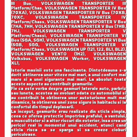
III Bus, VOLKSWAGEN TRANSPORTER III
Platform/Chas, VOLKSWAGEN TRANSPORTER IV Box
(70XA), VOLKSWAGEN TRANSPORTER IV Bus (70XB,
70XC, VOLKSWAGEN TRANSPORTER IV
Platform/Chass, VOLKSWAGEN TRANSPORTER V Box
(7HA, 7HH, VOLKSWAGEN TRANSPORTER V Bus (7HB,
7HJ, VOLKSWAGEN TRANSPORTER V
Platform/Chassi, VOLKSWAGEN TRANSPORTER VI
Box (SGA, SGH), VOLKSWAGEN TRANSPORTER VI Bus
(SGB, SGG, VOLKSWAGEN TRANSPORTER VI
Platform/Chass, VOLKSWAGEN UP (121, 122, BL1, BL2),
VOLKSWAGEN VENTO (1H2), VOLKSWAGEN
Volksbus, VOLKSWAGEN Worker, VOLKSWAGEN
XL1,
Istoria masinii este una fascinanta. Dintotdeauna s-a
dorit obtinerea unor viteze mai mari, a unui confort mai
mare si a unei sigurante mai mari. La absolut toate
aceste aspecte au contribuit geamurile.
Fie ca este vorba despre geamuri laterale auto, parbriz
sau luneta, acestea au evoluat odata cu automobilul si
au contribuit la obtinerea unor autoturisme mult mai
dinamice, la obtinerea unei zone sigure in habitaclu si la
confortul din timpul deplasarii.
La inceput, geamurile erau realizate din sticla simpla,
ceea ce oferea protectie impotriva prafului, a vantului,
a musculitelor si a altor riscuri din exterior, insa crea un
pericol real in momentul unui accident, atunci cand
sticla risca sa se sparga si sa creeze cioburi
periculoase.