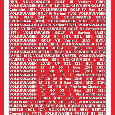
(1H1), VOLKSWAGEN GOLF III Variant (1H5),
VOLKSWAGEN GOLF IV (1J1), VOLKSWAGEN GOLF IV
Cabriolet (1E7), VOLKSWAGEN GOLF IV Van (1J1),
VOLKSWAGEN GOLF IV Variant (1J5), VOLKSWAGEN
GOLF PLUS (5M1, 521), VOLKSWAGEN GOLF
SPORTSVAN (AM1), VOLKSWAGEN GOLF V (1K1),
VOLKSWAGEN GOLF V Variant (1K5), VOLKSWAGEN
GOLF VI (5K1), VOLKSWAGEN GOLF VI Convertible
(517), VOLKSWAGEN GOLF VI Variant (AJ5),
VOLKSWAGEN GOLF VII (5G1, BQ1, BE1, BE2),
VOLKSWAGEN GOLF VII Variant (BA5, BV5),
VOLKSWAGEN ILTIS (183), VOLKSWAGEN JETTA I
(16), VOLKSWAGEN JETTA II (19E, 1G2, 165),
VOLKSWAGEN JETTA III (1K2), VOLKSWAGEN JETTA
IV (162, 163), VOLKSWAGEN KAEFER, VOLKSWAGEN
KAEFER Convertible (15), VOLKSWAGEN L 80,
VOLKSWAGEN LOAD UP (121, 122, BL1, BL2),
VOLKSWAGEN LT 28 35 I Box (281 363),
VOLKSWAGEN LT 28 35 I Bus (281 363),
VOLKSWAGEN LT 28 35 I Platform/Chassi,
VOLKSWAGEN LT 28 35 II Bus (2DB, 2DE, 2DK,
VOLKSWAGEN LT 28 46 II Box (2DA, 2DD, 2DH,
VOLKSWAGEN LT 28 46 II Platform/Chassis ,
VOLKSWAGEN LT 40 55 I Box (291 512),
VOLKSWAGEN LT 40 55 I Platform/Chassi,
VOLKSWAGEN LUPO (6X1, 6E1), VOLKSWAGEN
MULTIVAN V (7HM, 7HN, 7HF, 7EF, VOLKSWAGEN
MULTIVAN VI (SGF, SGM, SGN), VOLKSWAGEN NEW
BEETLE (9C1, 1C1), VOLKSWAGEN NEW BEETLE
Convertible (1Y7), VOLKSWAGEN PASSAT B1 (32),