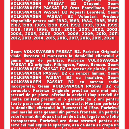
VOLKSWAGEN PASSAT B2 Otopeni, Geam
VOLKSWAGEN PASSAT B2 Oras Pantelimon, Geam
VOLKSWAGEN PASSAT B2 Popesti Leordeni, Geam
VOLKSWAGEN PASSAT B2 Voluntari. Produse
disponibile pentru anii: 1982, 1983, 1984, 1985, 1986,
1987, 1988, 1989, 1990, 1991, 1992, 1993, 1994, 1995,
1996, 1997, 1998, 1999, 2000, 2001, 2002, 2003,
2004, 2005, 2006, 2007, 2008, 2009, 2010, 2011,
2012, 2013, 2014, 2015, 2016, 2017, 2018, 2019, 2020
Geam VOLKSWAGEN PASSAT B2. Parbrize Originale
vinde, livreaza si monteaza la domiciliul clientului o
gama larga de parbrize. Parbrize VOLKSWAGEN
PASSAT B2 originale, Pilkington, Fuyao, Benson. Geam
VOLKSWAGEN PASSAT B2 cu senzor de ploaie, Geam
VOLKSWAGEN PASSAT B2 cu senzor lumina, Geam
VOLKSWAGEN PASSAT B2 cu incalzire, Geam
VOLKSWAGEN PASSAT B2 cu antena radio
incorporata, Geam VOLKSWAGEN PASSAT B2 cu
parasolar. Parbrize Originale practica cele mai mici
preturi de pe piata, oferind in acelasi timp servicii de
inalta calitate precum si o garantie de 2 ani pentru
toate parbrizele vandute si montate. Montam parbrize
la domiciliul clientului in Bucuresti si Ilfov. Parbrizul
unei masini este geamul din partea frontala. Un parbriz
este format din doua straturi de sticla, legate cu o folie
transparenta. Parbrizul are doua straturi pentru ca
este cel mai expus la spargere, asa ca daca se crapa un