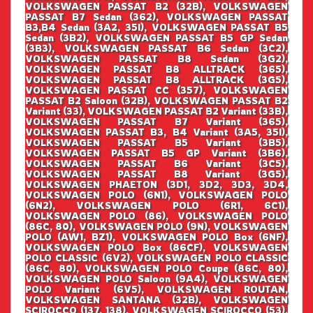
VOLKSWAGEN PASSAT B2 (32B), VOLKSWAGEN
PASSAT B7 Sedan (362), VOLKSWAGEN PASSAT
B3,B4 Sedan (3A2, 35I), VOLKSWAGEN PASSAT B5
Sedan (3B2), VOLKSWAGEN PASSAT B5 GP Sedan
(3B3), VOLKSWAGEN PASSAT B6 Sedan (3C2),
VOLKSWAGEN PASSAT B8 Sedan (3G2),
VOLKSWAGEN PASSAT B8 ALLTRACK (365),
VOLKSWAGEN PASSAT B8 ALLTRACK (3G5),
VOLKSWAGEN PASSAT CC (357), VOLKSWAGEN
PASSAT B2 Saloon (32B), VOLKSWAGEN PASSAT B2
Variant (33), VOLKSWAGEN PASSAT B2 Variant (33B),
VOLKSWAGEN PASSAT B7 Variant (365),
VOLKSWAGEN PASSAT B3, B4 Variant (3A5, 35I),
VOLKSWAGEN PASSAT B5 Variant (3B5),
VOLKSWAGEN PASSAT B5 GP Variant (3B6),
VOLKSWAGEN PASSAT B6 Variant (3C5),
VOLKSWAGEN PASSAT B8 Variant (3G5),
VOLKSWAGEN PHAETON (3D1, 3D2, 3D3, 3D4,
VOLKSWAGEN POLO (6N1), VOLKSWAGEN POLO
(6N2), VOLKSWAGEN POLO (6R1, 6C1),
VOLKSWAGEN POLO (86), VOLKSWAGEN POLO
(86C, 80), VOLKSWAGEN POLO (9N), VOLKSWAGEN
POLO (AW1, BZ1), VOLKSWAGEN POLO Box (6NF),
VOLKSWAGEN POLO Box (86CF), VOLKSWAGEN
POLO CLASSIC (6V2), VOLKSWAGEN POLO CLASSIC
(86C, 80), VOLKSWAGEN POLO Coupe (86C, 80),
VOLKSWAGEN POLO Saloon (9A4), VOLKSWAGEN
POLO Variant (6V5), VOLKSWAGEN ROUTAN,
VOLKSWAGEN SANTANA (32B), VOLKSWAGEN
SCIROCCO (137, 138), VOLKSWAGEN SCIROCCO (53),