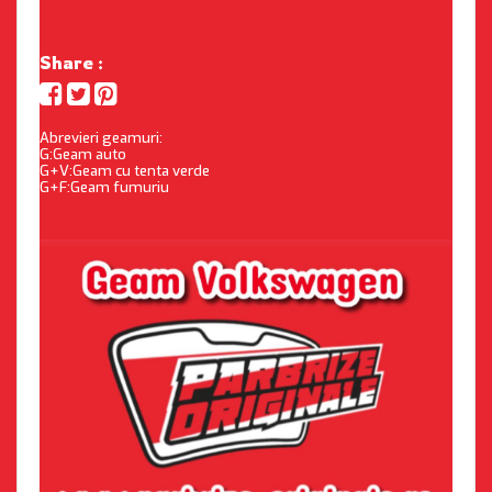
Share :
Abrevieri geamuri:
G:Geam auto
G+V:Geam cu tenta verde
G+F:Geam fumuriu