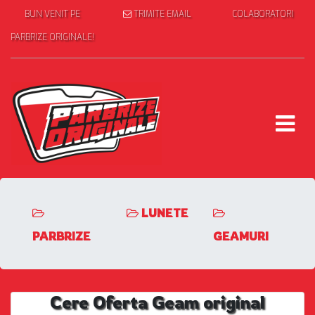
BUN VENIT PE
TRIMITE EMAIL
COLABORATORI
PARBRIZE ORIGINALE!
LUNETE
PARBRIZE
GEAMURI
Cere Oferta Geam original