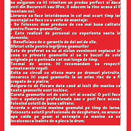
ne asiguram ca iti trimitem un produs perfect si daca
esti din Bucuresti sau Ilfov, il aducem la tine acasa si il
montam noi.
Livrarea sa face intotdeauna in cel mai scurt timp iar
montajul se face cu o serie de avantaje:
- Se folosesc doar produse de cea mai buna calitate
pentru fixarea geamurilor;
- Este realizat de personal cu experienta vasta in
domeniu;
- Beneficiaza de o garantie de doi ani de zile.
Sfaturi utile pentru ingrijirea geamurilor
Este de preferat sa nu ai niciun eveniment neplacut in
ceea ce priveste geamurile si sa te bucuri de cele
originale pe o perioada cat mai lunga de timp.
Tocmai de aceea, iti recomandam sa respecti
urmatoarele reguli:
Evita sa circuli cu viteza mare pe drumuri pietruite,
deoarece iti supui geamurile la un urias risc de a fi
crapate de o piatra;
Asigura-te de fiecare data cand ai iesit din masina ca
toate geamurile sunt inchise;
Curata geamurile ori de cate ori ai ocazia! O poti face
intr-o spalatorie profesionala sau o poti face acasa,
folosind solutii de buna calitate;
Acorda o atentie maxima geamului pe timp de iarna.
Foloseste solutii profesionale de dezghetare, nu arunca
apa calda pe geam si asteapta ca masina sa se
incalzeasca inainte de a pleca la drum.