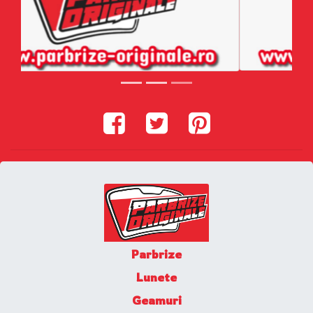
Parbrize
Lunete
Geamuri