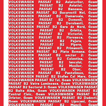
VOLKSWAGEN PASSAT B2 Aviatorilor, Geam
VOLKSWAGEN PASSAT B2 Aviatiei, Geam
VOLKSWAGEN PASSAT B2 Baneasa, Geam
VOLKSWAGEN PASSAT B2 Bucurestii Noi, Geam
VOLKSWAGEN PASSAT B2 Damaroaia, Geam
VOLKSWAGEN PASSAT B2 Domenii, Geam
VOLKSWAGEN PASSAT B2 Dorobanti, Geam
VOLKSWAGEN PASSAT B2 Gara de Nord, Geam
VOLKSWAGEN PASSAT B2 Grivita, Geam
VOLKSWAGEN PASSAT B2 Victoriei, Geam
VOLKSWAGEN PASSAT B2 Floreasca, Geam
VOLKSWAGEN PASSAT B2 Pajura, Geam
VOLKSWAGEN PASSAT B2 Pipera, Geam
VOLKSWAGEN PASSAT B2 Primaverii, Geam
VOLKSWAGEN PASSAT B2 Piata Romana. Geam
VOLKSWAGEN PASSAT B2 sector 2: Geam
VOLKSWAGEN PASSAT B2 Colentina, Geam
VOLKSWAGEN PASSAT B2 Iancului, Geam
VOLKSWAGEN PASSAT B2 Mosilor, Geam
VOLKSWAGEN PASSAT B2 Obor, Geam
VOLKSWAGEN PASSAT B2 Pantelimon, Geam
VOLKSWAGEN PASSAT B2 Stefan Cel Mare, Geam
VOLKSWAGEN PASSAT B2 Tei, Geam VOLKSWAGEN
PASSAT B2 Vatra Luminoasa. Geam VOLKSWAGEN
PASSAT B2 Sectorul 3: Geam VOLKSWAGEN PASSAT
B2 Balta Alba, Geam VOLKSWAGEN PASSAT B2
Centrul Civic, Geam VOLKSWAGEN PASSAT B2
Dristor, Geam VOLKSWAGEN PASSAT B2 Dudesti,
Geam VOLKSWAGEN PASSAT B2 Lipscani, Geam
VOLKSWAGEN PASSAT B2 Muncii, Geam