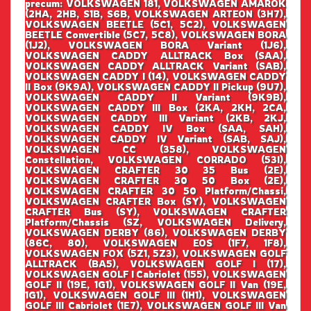
precum: VOLKSWAGEN 181, VOLKSWAGEN AMAROK
(2HA, 2HB, S1B, S6B, VOLKSWAGEN ARTEON (3H7),
VOLKSWAGEN BEETLE (5C1, 5C2), VOLKSWAGEN
BEETLE Convertible (5C7, 5C8), VOLKSWAGEN BORA
(1J2), VOLKSWAGEN BORA Variant (1J6),
VOLKSWAGEN CADDY ALLTRACK Box (SAA),
VOLKSWAGEN CADDY ALLTRACK Variant (SAB),
VOLKSWAGEN CADDY I (14), VOLKSWAGEN CADDY
II Box (9K9A), VOLKSWAGEN CADDY II Pickup (9U7),
VOLKSWAGEN CADDY II Variant (9K9B),
VOLKSWAGEN CADDY III Box (2KA, 2KH, 2CA,
VOLKSWAGEN CADDY III Variant (2KB, 2KJ,
VOLKSWAGEN CADDY IV Box (SAA, SAH),
VOLKSWAGEN CADDY IV Variant (SAB, SAJ),
VOLKSWAGEN CC (358), VOLKSWAGEN
Constellation, VOLKSWAGEN CORRADO (53I),
VOLKSWAGEN CRAFTER 30 35 Bus (2E),
VOLKSWAGEN CRAFTER 30 50 Box (2E),
VOLKSWAGEN CRAFTER 30 50 Platform/Chassi,
VOLKSWAGEN CRAFTER Box (SY), VOLKSWAGEN
CRAFTER Bus (SY), VOLKSWAGEN CRAFTER
Platform/Chassis (SZ, VOLKSWAGEN Delivery,
VOLKSWAGEN DERBY (86), VOLKSWAGEN DERBY
(86C, 80), VOLKSWAGEN EOS (1F7, 1F8),
VOLKSWAGEN FOX (5Z1, 5Z3), VOLKSWAGEN GOLF
ALLTRACK (BA5), VOLKSWAGEN GOLF I (17),
VOLKSWAGEN GOLF I Cabriolet (155), VOLKSWAGEN
GOLF II (19E, 1G1), VOLKSWAGEN GOLF II Van (19E,
1G1), VOLKSWAGEN GOLF III (1H1), VOLKSWAGEN
GOLF III Cabriolet (1E7), VOLKSWAGEN GOLF III Van