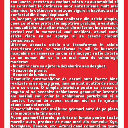
sau luneta, acestea au evoluat odata cu automobilul si
au contribuit la obtinerea unor autoturisme mult mai
dinamice, la obtinerea unei zone sigure in habitaclu si la
confortul din timpul deplasarii.
La inceput, geamurile erau realizate din sticla simpla,
ceea ce oferea protectie impotriva prafului, a vantului,
a musculitelor si a altor riscuri din exterior, insa crea un
pericol real in momentul unui accident, atunci cand
sticla risca sa se sparga si sa creeze cioburi
periculoase.
Ulterior, aceasta sticla s-a transformat in sticla
securizata care se transforma in mii de bucatele
incapabile sa raneasca un om si a inceput sa fie dotata
cu un numar din ce in ce mai mare de tehnologii
moderne:
- Incalzire care sa ajute la dezaburire sau dezghet;
- Senzori de ploaie;
- Senzori de lumina, etc.
Geamurile automobilelor de astazi sunt foarte bine
realizate si se sparg greu, insa nu sunt scutite de riscul
de a se crapa. O simpla pietricica poate sa creeze o
paguba si sa necesite schimbarea geamurilor laterale
ale masinii sau chiar la schimbarea parbrizului si a
lunetei. Tocmai de aceea, suntem aici sa te ajutam
atunci cand ai nevoie.
Comercializam cele mai bune geamuri auto de pe piata
si le montam la tine acasa
Avem geamuri laterale, parbrize si lunete pentru toate
marcile auto, produse de nume mari din domeniu: Xyg,
Nordglass, Benson, etc. Atunci cand comanzi un geam