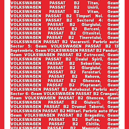
VOLKSWAGEN PASSAT B2 Titan, Geam
VOLKSWAGEN PASSAT B2 Unirii, Geam
VOLKSWAGEN PASSAT B2 Vitan, Geam
VOLKSWAGEN PASSAT B2 Timpuri Noi. Geam
VOLKSWAGEN PASSAT B2 Sectorul 4: Geam
VOLKSWAGEN PASSAT B2 Giurgiului, Geam
VOLKSWAGEN PASSAT B2 Berceni, Geam
VOLKSWAGEN PASSAT B2 Oltenitei, Geam
VOLKSWAGEN PASSAT B2 Tineretului, Geam
VOLKSWAGEN PASSAT B2 Vacaresti. Parbriz auto
Sector 5: Geam VOLKSWAGEN PASSAT B2 13
Septembrie, Geam VOLKSWAGEN PASSAT B2 Panduri,
Geam VOLKSWAGEN PASSAT B2 Cotroceni, Geam
VOLKSWAGEN PASSAT B2 Dealul Spirii, Geam
VOLKSWAGEN PASSAT B2 Sebastian, Geam
VOLKSWAGEN PASSAT B2 Giurgiului, Geam
VOLKSWAGEN PASSAT B2 Ferentari, Geam
VOLKSWAGEN PASSAT B2 Rahova, Geam
VOLKSWAGEN PASSAT B2 Ghencea, Geam
VOLKSWAGEN PASSAT B2 Pieptanari, Geam
VOLKSWAGEN PASSAT B2 Autobuzul. Parbriz auto
Sector 6: Geam VOLKSWAGEN PASSAT B2 Crangasi,
Geam VOLKSWAGEN PASSAT B2 Ghencea, Geam
VOLKSWAGEN PASSAT B2 Giulesti, Geam
VOLKSWAGEN PASSAT B2 Drumul Taberei, Geam
VOLKSWAGEN PASSAT B2 Militari. Parbriz auto Ilfov:
Geam VOLKSWAGEN PASSAT B2 Bragadiru, Geam
VOLKSWAGEN PASSAT B2 Buftea, Geam
VOLKSWAGEN PASSAT B2 Chitila, Geam
VOLKSWAGEN PASSAT B2 Magurele, Geam