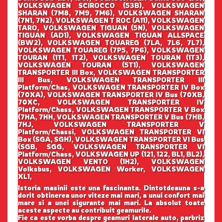
VOLKSWAGEN SCIROCCO (53B), VOLKSWAGEN
SHARAN (7M8, 7M9, 7M6), VOLKSWAGEN SHARAN
(7N1, 7N2), VOLKSWAGEN T ROC (A11), VOLKSWAGEN
TARO, VOLKSWAGEN TIGUAN (5N), VOLKSWAGEN
TIGUAN (AD1), VOLKSWAGEN TIGUAN ALLSPACE
(BW2), VOLKSWAGEN TOUAREG (7LA, 7L6, 7L7),
VOLKSWAGEN TOUAREG (7P5, 7P6), VOLKSWAGEN
TOURAN (1T1, 1T2), VOLKSWAGEN TOURAN (1T3),
VOLKSWAGEN TOURAN (5T1), VOLKSWAGEN
TRANSPORTER III Box, VOLKSWAGEN TRANSPORTER
III Bus, VOLKSWAGEN TRANSPORTER III
Platform/Chas, VOLKSWAGEN TRANSPORTER IV Box
(70XA), VOLKSWAGEN TRANSPORTER IV Bus (70XB,
70XC, VOLKSWAGEN TRANSPORTER IV
Platform/Chass, VOLKSWAGEN TRANSPORTER V Box
(7HA, 7HH, VOLKSWAGEN TRANSPORTER V Bus (7HB,
7HJ, VOLKSWAGEN TRANSPORTER V
Platform/Chassi, VOLKSWAGEN TRANSPORTER VI
Box (SGA, SGH), VOLKSWAGEN TRANSPORTER VI Bus
(SGB, SGG, VOLKSWAGEN TRANSPORTER VI
Platform/Chass, VOLKSWAGEN UP (121, 122, BL1, BL2),
VOLKSWAGEN VENTO (1H2), VOLKSWAGEN
Volksbus, VOLKSWAGEN Worker, VOLKSWAGEN
XL1,
Istoria masinii este una fascinanta. Dintotdeauna s-a
dorit obtinerea unor viteze mai mari, a unui confort mai
mare si a unei sigurante mai mari. La absolut toate
aceste aspecte au contribuit geamurile.
Fie ca este vorba despre geamuri laterale auto, parbriz