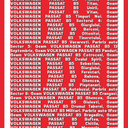
VOLKSWAGEN PASSAT B5 Titan, Geam
VOLKSWAGEN PASSAT B5 Unirii, Geam
VOLKSWAGEN PASSAT B5 Vitan, Geam
VOLKSWAGEN PASSAT B5 Timpuri Noi. Geam
VOLKSWAGEN PASSAT B5 Sectorul 4: Geam
VOLKSWAGEN PASSAT B5 Giurgiului, Geam
VOLKSWAGEN PASSAT B5 Berceni, Geam
VOLKSWAGEN PASSAT B5 Oltenitei, Geam
VOLKSWAGEN PASSAT B5 Tineretului, Geam
VOLKSWAGEN PASSAT B5 Vacaresti. Parbriz auto
Sector 5: Geam VOLKSWAGEN PASSAT B5 13
Septembrie, Geam VOLKSWAGEN PASSAT B5 Panduri,
Geam VOLKSWAGEN PASSAT B5 Cotroceni, Geam
VOLKSWAGEN PASSAT B5 Dealul Spirii, Geam
VOLKSWAGEN PASSAT B5 Sebastian, Geam
VOLKSWAGEN PASSAT B5 Giurgiului, Geam
VOLKSWAGEN PASSAT B5 Ferentari, Geam
VOLKSWAGEN PASSAT B5 Rahova, Geam
VOLKSWAGEN PASSAT B5 Ghencea, Geam
VOLKSWAGEN PASSAT B5 Pieptanari, Geam
VOLKSWAGEN PASSAT B5 Autobuzul. Parbriz auto
Sector 6: Geam VOLKSWAGEN PASSAT B5 Crangasi,
Geam VOLKSWAGEN PASSAT B5 Ghencea, Geam
VOLKSWAGEN PASSAT B5 Giulesti, Geam
VOLKSWAGEN PASSAT B5 Drumul Taberei, Geam
VOLKSWAGEN PASSAT B5 Militari. Parbriz auto Ilfov:
Geam VOLKSWAGEN PASSAT B5 Bragadiru, Geam
VOLKSWAGEN PASSAT B5 Buftea, Geam
VOLKSWAGEN PASSAT B5 Chitila, Geam
VOLKSWAGEN PASSAT B5 Magurele, Geam