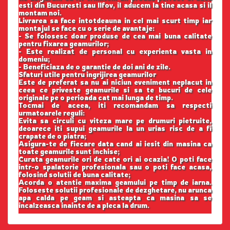
esti din Bucuresti sau Ilfov, il aducem la tine acasa si il
montam noi.
Livrarea sa face intotdeauna in cel mai scurt timp iar
montajul se face cu o serie de avantaje:
- Se folosesc doar produse de cea mai buna calitate
pentru fixarea geamurilor;
- Este realizat de personal cu experienta vasta in
domeniu;
- Beneficiaza de o garantie de doi ani de zile.
Sfaturi utile pentru ingrijirea geamurilor
Este de preferat sa nu ai niciun eveniment neplacut in
ceea ce priveste geamurile si sa te bucuri de cele
originale pe o perioada cat mai lunga de timp.
Tocmai de aceea, iti recomandam sa respecti
urmatoarele reguli:
Evita sa circuli cu viteza mare pe drumuri pietruite,
deoarece iti supui geamurile la un urias risc de a fi
crapate de o piatra;
Asigura-te de fiecare data cand ai iesit din masina ca
toate geamurile sunt inchise;
Curata geamurile ori de cate ori ai ocazia! O poti face
intr-o spalatorie profesionala sau o poti face acasa,
folosind solutii de buna calitate;
Acorda o atentie maxima geamului pe timp de iarna.
Foloseste solutii profesionale de dezghetare, nu arunca
apa calda pe geam si asteapta ca masina sa se
incalzeasca inainte de a pleca la drum.