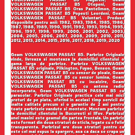
VOLKSWAGEN PASSAT B5 Otopeni, Geam
VOLKSWAGEN PASSAT B5 Oras Pantelimon, Geam
VOLKSWAGEN PASSAT B5 Popesti Leordeni, Geam
VOLKSWAGEN PASSAT B5 Voluntari. Produse
disponibile pentru anii: 1982, 1983, 1984, 1985, 1986,
1987, 1988, 1989, 1990, 1991, 1992, 1993, 1994, 1995,
1996, 1997, 1998, 1999, 2000, 2001, 2002, 2003,
2004, 2005, 2006, 2007, 2008, 2009, 2010, 2011,
2012, 2013, 2014, 2015, 2016, 2017, 2018, 2019, 2020
Geam VOLKSWAGEN PASSAT B5. Parbrize Originale
vinde, livreaza si monteaza la domiciliul clientului o
gama larga de parbrize. Parbrize VOLKSWAGEN
PASSAT B5 originale, Pilkington, Fuyao, Benson. Geam
VOLKSWAGEN PASSAT B5 cu senzor de ploaie, Geam
VOLKSWAGEN PASSAT B5 cu senzor lumina, Geam
VOLKSWAGEN PASSAT B5 cu incalzire, Geam
VOLKSWAGEN PASSAT B5 cu antena radio
incorporata, Geam VOLKSWAGEN PASSAT B5 cu
parasolar. Parbrize Originale practica cele mai mici
preturi de pe piata, oferind in acelasi timp servicii de
inalta calitate precum si o garantie de 2 ani pentru
toate parbrizele vandute si montate. Montam parbrize
la domiciliul clientului in Bucuresti si Ilfov. Parbrizul
unei masini este geamul din partea frontala. Un parbriz
este format din doua straturi de sticla, legate cu o folie
transparenta. Parbrizul are doua straturi pentru ca
este cel mai expus la spargere, asa ca daca se crapa un