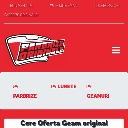
BUN VENIT PE
TRIMITE EMAIL
COLABORATORI
PARBRIZE ORIGINALE!
LUNETE
PARBRIZE
GEAMURI
Cere Oferta Geam original