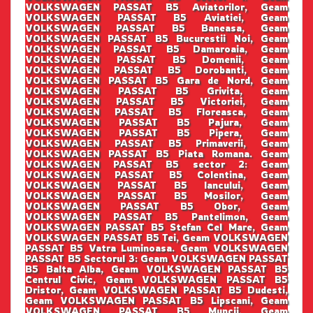
VOLKSWAGEN PASSAT B5 Aviatorilor, Geam
VOLKSWAGEN PASSAT B5 Aviatiei, Geam
VOLKSWAGEN PASSAT B5 Baneasa, Geam
VOLKSWAGEN PASSAT B5 Bucurestii Noi, Geam
VOLKSWAGEN PASSAT B5 Damaroaia, Geam
VOLKSWAGEN PASSAT B5 Domenii, Geam
VOLKSWAGEN PASSAT B5 Dorobanti, Geam
VOLKSWAGEN PASSAT B5 Gara de Nord, Geam
VOLKSWAGEN PASSAT B5 Grivita, Geam
VOLKSWAGEN PASSAT B5 Victoriei, Geam
VOLKSWAGEN PASSAT B5 Floreasca, Geam
VOLKSWAGEN PASSAT B5 Pajura, Geam
VOLKSWAGEN PASSAT B5 Pipera, Geam
VOLKSWAGEN PASSAT B5 Primaverii, Geam
VOLKSWAGEN PASSAT B5 Piata Romana. Geam
VOLKSWAGEN PASSAT B5 sector 2: Geam
VOLKSWAGEN PASSAT B5 Colentina, Geam
VOLKSWAGEN PASSAT B5 Iancului, Geam
VOLKSWAGEN PASSAT B5 Mosilor, Geam
VOLKSWAGEN PASSAT B5 Obor, Geam
VOLKSWAGEN PASSAT B5 Pantelimon, Geam
VOLKSWAGEN PASSAT B5 Stefan Cel Mare, Geam
VOLKSWAGEN PASSAT B5 Tei, Geam VOLKSWAGEN
PASSAT B5 Vatra Luminoasa. Geam VOLKSWAGEN
PASSAT B5 Sectorul 3: Geam VOLKSWAGEN PASSAT
B5 Balta Alba, Geam VOLKSWAGEN PASSAT B5
Centrul Civic, Geam VOLKSWAGEN PASSAT B5
Dristor, Geam VOLKSWAGEN PASSAT B5 Dudesti,
Geam VOLKSWAGEN PASSAT B5 Lipscani, Geam
VOLKSWAGEN PASSAT B5 Muncii, Geam