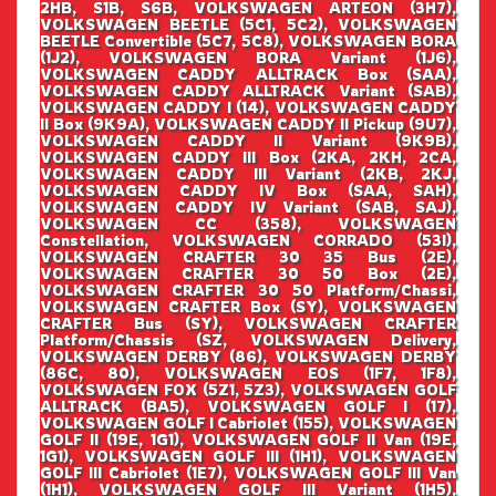
2HB, S1B, S6B, VOLKSWAGEN ARTEON (3H7),
VOLKSWAGEN BEETLE (5C1, 5C2), VOLKSWAGEN
BEETLE Convertible (5C7, 5C8), VOLKSWAGEN BORA
(1J2), VOLKSWAGEN BORA Variant (1J6),
VOLKSWAGEN CADDY ALLTRACK Box (SAA),
VOLKSWAGEN CADDY ALLTRACK Variant (SAB),
VOLKSWAGEN CADDY I (14), VOLKSWAGEN CADDY
II Box (9K9A), VOLKSWAGEN CADDY II Pickup (9U7),
VOLKSWAGEN CADDY II Variant (9K9B),
VOLKSWAGEN CADDY III Box (2KA, 2KH, 2CA,
VOLKSWAGEN CADDY III Variant (2KB, 2KJ,
VOLKSWAGEN CADDY IV Box (SAA, SAH),
VOLKSWAGEN CADDY IV Variant (SAB, SAJ),
VOLKSWAGEN CC (358), VOLKSWAGEN
Constellation, VOLKSWAGEN CORRADO (53I),
VOLKSWAGEN CRAFTER 30 35 Bus (2E),
VOLKSWAGEN CRAFTER 30 50 Box (2E),
VOLKSWAGEN CRAFTER 30 50 Platform/Chassi,
VOLKSWAGEN CRAFTER Box (SY), VOLKSWAGEN
CRAFTER Bus (SY), VOLKSWAGEN CRAFTER
Platform/Chassis (SZ, VOLKSWAGEN Delivery,
VOLKSWAGEN DERBY (86), VOLKSWAGEN DERBY
(86C, 80), VOLKSWAGEN EOS (1F7, 1F8),
VOLKSWAGEN FOX (5Z1, 5Z3), VOLKSWAGEN GOLF
ALLTRACK (BA5), VOLKSWAGEN GOLF I (17),
VOLKSWAGEN GOLF I Cabriolet (155), VOLKSWAGEN
GOLF II (19E, 1G1), VOLKSWAGEN GOLF II Van (19E,
1G1), VOLKSWAGEN GOLF III (1H1), VOLKSWAGEN
GOLF III Cabriolet (1E7), VOLKSWAGEN GOLF III Van
(1H1), VOLKSWAGEN GOLF III Variant (1H5),