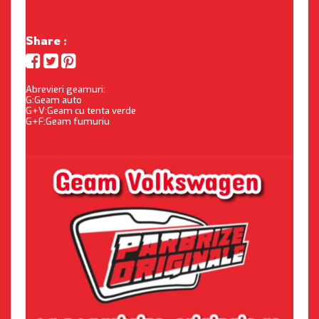
Share :
Abrevieri geamuri:
G:Geam auto
G+V:Geam cu tenta verde
G+F:Geam fumuriu