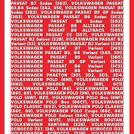
PASSAT B7 Sedan (362), VOLKSWAGEN PASSAT
B3,B4 Sedan (3A2, 35I), VOLKSWAGEN PASSAT B5
Sedan (3B2), VOLKSWAGEN PASSAT B5 GP Sedan
(3B3), VOLKSWAGEN PASSAT B6 Sedan (3C2),
VOLKSWAGEN PASSAT B8 Sedan (3G2),
VOLKSWAGEN PASSAT B8 ALLTRACK (365),
VOLKSWAGEN PASSAT B8 ALLTRACK (3G5),
VOLKSWAGEN PASSAT CC (357), VOLKSWAGEN
PASSAT B2 Saloon (32B), VOLKSWAGEN PASSAT B2
Variant (33), VOLKSWAGEN PASSAT B2 Variant (33B),
VOLKSWAGEN PASSAT B7 Variant (365),
VOLKSWAGEN PASSAT B3, B4 Variant (3A5, 35I),
VOLKSWAGEN PASSAT B5 Variant (3B5),
VOLKSWAGEN PASSAT B5 GP Variant (3B6),
VOLKSWAGEN PASSAT B6 Variant (3C5),
VOLKSWAGEN PASSAT B8 Variant (3G5),
VOLKSWAGEN PHAETON (3D1, 3D2, 3D3, 3D4,
VOLKSWAGEN POLO (6N1), VOLKSWAGEN POLO
(6N2), VOLKSWAGEN POLO (6R1, 6C1),
VOLKSWAGEN POLO (86), VOLKSWAGEN POLO
(86C, 80), VOLKSWAGEN POLO (9N), VOLKSWAGEN
POLO (AW1, BZ1), VOLKSWAGEN POLO Box (6NF),
VOLKSWAGEN POLO Box (86CF), VOLKSWAGEN
POLO CLASSIC (6V2), VOLKSWAGEN POLO CLASSIC
(86C, 80), VOLKSWAGEN POLO Coupe (86C, 80),
VOLKSWAGEN POLO Saloon (9A4), VOLKSWAGEN
POLO Variant (6V5), VOLKSWAGEN ROUTAN,
VOLKSWAGEN SANTANA (32B), VOLKSWAGEN
SCIROCCO (137, 138), VOLKSWAGEN SCIROCCO (53),
VOLKSWAGEN SCIROCCO (53B), VOLKSWAGEN