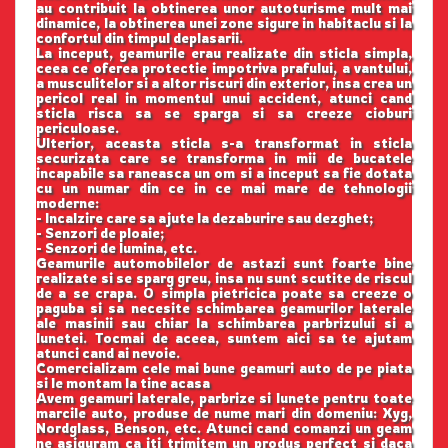
au contribuit la obtinerea unor autoturisme mult mai
dinamice, la obtinerea unei zone sigure in habitaclu si la
confortul din timpul deplasarii.
La inceput, geamurile erau realizate din sticla simpla,
ceea ce oferea protectie impotriva prafului, a vantului,
a musculitelor si a altor riscuri din exterior, insa crea un
pericol real in momentul unui accident, atunci cand
sticla risca sa se sparga si sa creeze cioburi
periculoase.
Ulterior, aceasta sticla s-a transformat in sticla
securizata care se transforma in mii de bucatele
incapabile sa raneasca un om si a inceput sa fie dotata
cu un numar din ce in ce mai mare de tehnologii
moderne:
- Incalzire care sa ajute la dezaburire sau dezghet;
- Senzori de ploaie;
- Senzori de lumina, etc.
Geamurile automobilelor de astazi sunt foarte bine
realizate si se sparg greu, insa nu sunt scutite de riscul
de a se crapa. O simpla pietricica poate sa creeze o
paguba si sa necesite schimbarea geamurilor laterale
ale masinii sau chiar la schimbarea parbrizului si a
lunetei. Tocmai de aceea, suntem aici sa te ajutam
atunci cand ai nevoie.
Comercializam cele mai bune geamuri auto de pe piata
si le montam la tine acasa
Avem geamuri laterale, parbrize si lunete pentru toate
marcile auto, produse de nume mari din domeniu: Xyg,
Nordglass, Benson, etc. Atunci cand comanzi un geam
ne asiguram ca iti trimitem un produs perfect si daca