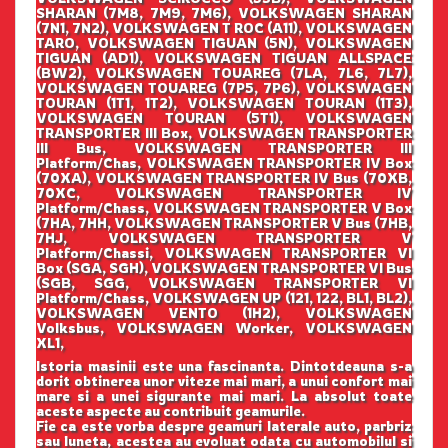
SHARAN (7M8, 7M9, 7M6), VOLKSWAGEN SHARAN
(7N1, 7N2), VOLKSWAGEN T ROC (A11), VOLKSWAGEN
TARO, VOLKSWAGEN TIGUAN (5N), VOLKSWAGEN
TIGUAN (AD1), VOLKSWAGEN TIGUAN ALLSPACE
(BW2), VOLKSWAGEN TOUAREG (7LA, 7L6, 7L7),
VOLKSWAGEN TOUAREG (7P5, 7P6), VOLKSWAGEN
TOURAN (1T1, 1T2), VOLKSWAGEN TOURAN (1T3),
VOLKSWAGEN TOURAN (5T1), VOLKSWAGEN
TRANSPORTER III Box, VOLKSWAGEN TRANSPORTER
III Bus, VOLKSWAGEN TRANSPORTER III
Platform/Chas, VOLKSWAGEN TRANSPORTER IV Box
(70XA), VOLKSWAGEN TRANSPORTER IV Bus (70XB,
70XC, VOLKSWAGEN TRANSPORTER IV
Platform/Chass, VOLKSWAGEN TRANSPORTER V Box
(7HA, 7HH, VOLKSWAGEN TRANSPORTER V Bus (7HB,
7HJ, VOLKSWAGEN TRANSPORTER V
Platform/Chassi, VOLKSWAGEN TRANSPORTER VI
Box (SGA, SGH), VOLKSWAGEN TRANSPORTER VI Bus
(SGB, SGG, VOLKSWAGEN TRANSPORTER VI
Platform/Chass, VOLKSWAGEN UP (121, 122, BL1, BL2),
VOLKSWAGEN VENTO (1H2), VOLKSWAGEN
Volksbus, VOLKSWAGEN Worker, VOLKSWAGEN
XL1,
Istoria masinii este una fascinanta. Dintotdeauna s-a
dorit obtinerea unor viteze mai mari, a unui confort mai
mare si a unei sigurante mai mari. La absolut toate
aceste aspecte au contribuit geamurile.
Fie ca este vorba despre geamuri laterale auto, parbriz
sau luneta, acestea au evoluat odata cu automobilul si