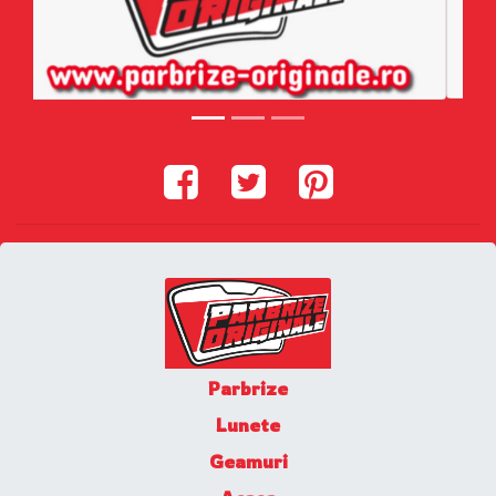
Parbrize
Lunete
Geamuri