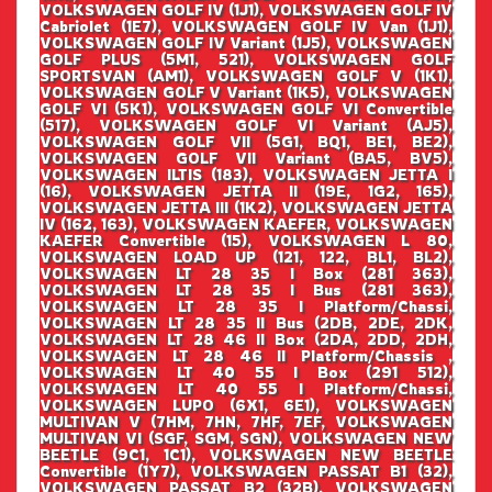
VOLKSWAGEN GOLF IV (1J1), VOLKSWAGEN GOLF IV
Cabriolet (1E7), VOLKSWAGEN GOLF IV Van (1J1),
VOLKSWAGEN GOLF IV Variant (1J5), VOLKSWAGEN
GOLF PLUS (5M1, 521), VOLKSWAGEN GOLF
SPORTSVAN (AM1), VOLKSWAGEN GOLF V (1K1),
VOLKSWAGEN GOLF V Variant (1K5), VOLKSWAGEN
GOLF VI (5K1), VOLKSWAGEN GOLF VI Convertible
(517), VOLKSWAGEN GOLF VI Variant (AJ5),
VOLKSWAGEN GOLF VII (5G1, BQ1, BE1, BE2),
VOLKSWAGEN GOLF VII Variant (BA5, BV5),
VOLKSWAGEN ILTIS (183), VOLKSWAGEN JETTA I
(16), VOLKSWAGEN JETTA II (19E, 1G2, 165),
VOLKSWAGEN JETTA III (1K2), VOLKSWAGEN JETTA
IV (162, 163), VOLKSWAGEN KAEFER, VOLKSWAGEN
KAEFER Convertible (15), VOLKSWAGEN L 80,
VOLKSWAGEN LOAD UP (121, 122, BL1, BL2),
VOLKSWAGEN LT 28 35 I Box (281 363),
VOLKSWAGEN LT 28 35 I Bus (281 363),
VOLKSWAGEN LT 28 35 I Platform/Chassi,
VOLKSWAGEN LT 28 35 II Bus (2DB, 2DE, 2DK,
VOLKSWAGEN LT 28 46 II Box (2DA, 2DD, 2DH,
VOLKSWAGEN LT 28 46 II Platform/Chassis ,
VOLKSWAGEN LT 40 55 I Box (291 512),
VOLKSWAGEN LT 40 55 I Platform/Chassi,
VOLKSWAGEN LUPO (6X1, 6E1), VOLKSWAGEN
MULTIVAN V (7HM, 7HN, 7HF, 7EF, VOLKSWAGEN
MULTIVAN VI (SGF, SGM, SGN), VOLKSWAGEN NEW
BEETLE (9C1, 1C1), VOLKSWAGEN NEW BEETLE
Convertible (1Y7), VOLKSWAGEN PASSAT B1 (32),
VOLKSWAGEN PASSAT B2 (32B), VOLKSWAGEN