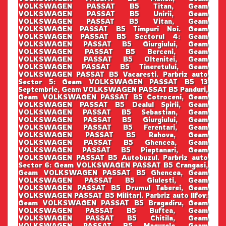
VOLKSWAGEN PASSAT B5 Titan, Geam
VOLKSWAGEN PASSAT B5 Unirii, Geam
VOLKSWAGEN PASSAT B5 Vitan, Geam
VOLKSWAGEN PASSAT B5 Timpuri Noi. Geam
VOLKSWAGEN PASSAT B5 Sectorul 4: Geam
VOLKSWAGEN PASSAT B5 Giurgiului, Geam
VOLKSWAGEN PASSAT B5 Berceni, Geam
VOLKSWAGEN PASSAT B5 Oltenitei, Geam
VOLKSWAGEN PASSAT B5 Tineretului, Geam
VOLKSWAGEN PASSAT B5 Vacaresti. Parbriz auto
Sector 5: Geam VOLKSWAGEN PASSAT B5 13
Septembrie, Geam VOLKSWAGEN PASSAT B5 Panduri,
Geam VOLKSWAGEN PASSAT B5 Cotroceni, Geam
VOLKSWAGEN PASSAT B5 Dealul Spirii, Geam
VOLKSWAGEN PASSAT B5 Sebastian, Geam
VOLKSWAGEN PASSAT B5 Giurgiului, Geam
VOLKSWAGEN PASSAT B5 Ferentari, Geam
VOLKSWAGEN PASSAT B5 Rahova, Geam
VOLKSWAGEN PASSAT B5 Ghencea, Geam
VOLKSWAGEN PASSAT B5 Pieptanari, Geam
VOLKSWAGEN PASSAT B5 Autobuzul. Parbriz auto
Sector 6: Geam VOLKSWAGEN PASSAT B5 Crangasi,
Geam VOLKSWAGEN PASSAT B5 Ghencea, Geam
VOLKSWAGEN PASSAT B5 Giulesti, Geam
VOLKSWAGEN PASSAT B5 Drumul Taberei, Geam
VOLKSWAGEN PASSAT B5 Militari. Parbriz auto Ilfov:
Geam VOLKSWAGEN PASSAT B5 Bragadiru, Geam
VOLKSWAGEN PASSAT B5 Buftea, Geam
VOLKSWAGEN PASSAT B5 Chitila, Geam
VOLKSWAGEN PASSAT B5 Magurele, Geam