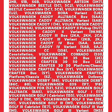
2HB, S1B, S6B, VOLKSWAGEN ARTEON (3H7),
VOLKSWAGEN BEETLE (5C1, 5C2), VOLKSWAGEN
BEETLE Convertible (5C7, 5C8), VOLKSWAGEN BORA
(1J2), VOLKSWAGEN BORA Variant (1J6),
VOLKSWAGEN CADDY ALLTRACK Box (SAA),
VOLKSWAGEN CADDY ALLTRACK Variant (SAB),
VOLKSWAGEN CADDY I (14), VOLKSWAGEN CADDY
II Box (9K9A), VOLKSWAGEN CADDY II Pickup (9U7),
VOLKSWAGEN CADDY II Variant (9K9B),
VOLKSWAGEN CADDY III Box (2KA, 2KH, 2CA,
VOLKSWAGEN CADDY III Variant (2KB, 2KJ,
VOLKSWAGEN CADDY IV Box (SAA, SAH),
VOLKSWAGEN CADDY IV Variant (SAB, SAJ),
VOLKSWAGEN CC (358), VOLKSWAGEN
Constellation, VOLKSWAGEN CORRADO (53I),
VOLKSWAGEN CRAFTER 30 35 Bus (2E),
VOLKSWAGEN CRAFTER 30 50 Box (2E),
VOLKSWAGEN CRAFTER 30 50 Platform/Chassi,
VOLKSWAGEN CRAFTER Box (SY), VOLKSWAGEN
CRAFTER Bus (SY), VOLKSWAGEN CRAFTER
Platform/Chassis (SZ, VOLKSWAGEN Delivery,
VOLKSWAGEN DERBY (86), VOLKSWAGEN DERBY
(86C, 80), VOLKSWAGEN EOS (1F7, 1F8),
VOLKSWAGEN FOX (5Z1, 5Z3), VOLKSWAGEN GOLF
ALLTRACK (BA5), VOLKSWAGEN GOLF I (17),
VOLKSWAGEN GOLF I Cabriolet (155), VOLKSWAGEN
GOLF II (19E, 1G1), VOLKSWAGEN GOLF II Van (19E,
1G1), VOLKSWAGEN GOLF III (1H1), VOLKSWAGEN
GOLF III Cabriolet (1E7), VOLKSWAGEN GOLF III Van
(1H1), VOLKSWAGEN GOLF III Variant (1H5),