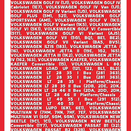
VOLKSWAGEN GOLF IV (1J1), VOLKSWAGEN GOLF IV
Cabriolet (1E7), VOLKSWAGEN GOLF IV Van (1J1),
VOLKSWAGEN GOLF IV Variant (1J5), VOLKSWAGEN
GOLF PLUS (5M1, 521), VOLKSWAGEN GOLF
SPORTSVAN (AM1), VOLKSWAGEN GOLF V (1K1),
VOLKSWAGEN GOLF V Variant (1K5), VOLKSWAGEN
GOLF VI (5K1), VOLKSWAGEN GOLF VI Convertible
(517), VOLKSWAGEN GOLF VI Variant (AJ5),
VOLKSWAGEN GOLF VII (5G1, BQ1, BE1, BE2),
VOLKSWAGEN GOLF VII Variant (BA5, BV5),
VOLKSWAGEN ILTIS (183), VOLKSWAGEN JETTA I
(16), VOLKSWAGEN JETTA II (19E, 1G2, 165),
VOLKSWAGEN JETTA III (1K2), VOLKSWAGEN JETTA
IV (162, 163), VOLKSWAGEN KAEFER, VOLKSWAGEN
KAEFER Convertible (15), VOLKSWAGEN L 80,
VOLKSWAGEN LOAD UP (121, 122, BL1, BL2),
VOLKSWAGEN LT 28 35 I Box (281 363),
VOLKSWAGEN LT 28 35 I Bus (281 363),
VOLKSWAGEN LT 28 35 I Platform/Chassi,
VOLKSWAGEN LT 28 35 II Bus (2DB, 2DE, 2DK,
VOLKSWAGEN LT 28 46 II Box (2DA, 2DD, 2DH,
VOLKSWAGEN LT 28 46 II Platform/Chassis ,
VOLKSWAGEN LT 40 55 I Box (291 512),
VOLKSWAGEN LT 40 55 I Platform/Chassi,
VOLKSWAGEN LUPO (6X1, 6E1), VOLKSWAGEN
MULTIVAN V (7HM, 7HN, 7HF, 7EF, VOLKSWAGEN
MULTIVAN VI (SGF, SGM, SGN), VOLKSWAGEN NEW
BEETLE (9C1, 1C1), VOLKSWAGEN NEW BEETLE
Convertible (1Y7), VOLKSWAGEN PASSAT B1 (32),
VOLKSWAGEN PASSAT B2 (32B), VOLKSWAGEN