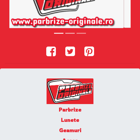
Parbrize
Lunete
Geamuri