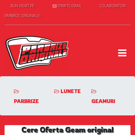
BUN VENIT PE
TRIMITE EMAIL
COLABORATORI
PARBRIZE ORIGINALE!
LUNETE
PARBRIZE
GEAMURI
Cere Oferta Geam original