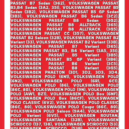
PASSAT B7 Sedan (362), VOLKSWAGEN PASSAT
B3,B4 Sedan (3A2, 35I), VOLKSWAGEN PASSAT B5
Sedan (3B2), VOLKSWAGEN PASSAT B5 GP Sedan
(3B3), VOLKSWAGEN PASSAT B6 Sedan (3C2),
VOLKSWAGEN PASSAT B8 Sedan (3G2),
VOLKSWAGEN PASSAT B8 ALLTRACK (365),
VOLKSWAGEN PASSAT B8 ALLTRACK (3G5),
VOLKSWAGEN PASSAT CC (357), VOLKSWAGEN
PASSAT B2 Saloon (32B), VOLKSWAGEN PASSAT B2
Variant (33), VOLKSWAGEN PASSAT B2 Variant (33B),
VOLKSWAGEN PASSAT B7 Variant (365),
VOLKSWAGEN PASSAT B3, B4 Variant (3A5, 35I),
VOLKSWAGEN PASSAT B5 Variant (3B5),
VOLKSWAGEN PASSAT B5 GP Variant (3B6),
VOLKSWAGEN PASSAT B6 Variant (3C5),
VOLKSWAGEN PASSAT B8 Variant (3G5),
VOLKSWAGEN PHAETON (3D1, 3D2, 3D3, 3D4,
VOLKSWAGEN POLO (6N1), VOLKSWAGEN POLO
(6N2), VOLKSWAGEN POLO (6R1, 6C1),
VOLKSWAGEN POLO (86), VOLKSWAGEN POLO
(86C, 80), VOLKSWAGEN POLO (9N), VOLKSWAGEN
POLO (AW1, BZ1), VOLKSWAGEN POLO Box (6NF),
VOLKSWAGEN POLO Box (86CF), VOLKSWAGEN
POLO CLASSIC (6V2), VOLKSWAGEN POLO CLASSIC
(86C, 80), VOLKSWAGEN POLO Coupe (86C, 80),
VOLKSWAGEN POLO Saloon (9A4), VOLKSWAGEN
POLO Variant (6V5), VOLKSWAGEN ROUTAN,
VOLKSWAGEN SANTANA (32B), VOLKSWAGEN
SCIROCCO (137, 138), VOLKSWAGEN SCIROCCO (53),
VOLKSWAGEN SCIROCCO (53B), VOLKSWAGEN