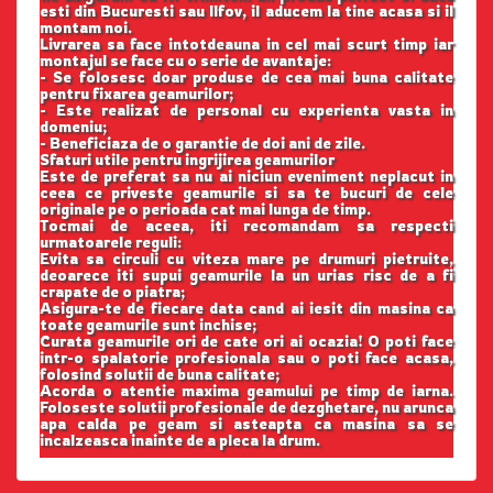
esti din Bucuresti sau Ilfov, il aducem la tine acasa si il
montam noi.
Livrarea sa face intotdeauna in cel mai scurt timp iar
montajul se face cu o serie de avantaje:
- Se folosesc doar produse de cea mai buna calitate
pentru fixarea geamurilor;
- Este realizat de personal cu experienta vasta in
domeniu;
- Beneficiaza de o garantie de doi ani de zile.
Sfaturi utile pentru ingrijirea geamurilor
Este de preferat sa nu ai niciun eveniment neplacut in
ceea ce priveste geamurile si sa te bucuri de cele
originale pe o perioada cat mai lunga de timp.
Tocmai de aceea, iti recomandam sa respecti
urmatoarele reguli:
Evita sa circuli cu viteza mare pe drumuri pietruite,
deoarece iti supui geamurile la un urias risc de a fi
crapate de o piatra;
Asigura-te de fiecare data cand ai iesit din masina ca
toate geamurile sunt inchise;
Curata geamurile ori de cate ori ai ocazia! O poti face
intr-o spalatorie profesionala sau o poti face acasa,
folosind solutii de buna calitate;
Acorda o atentie maxima geamului pe timp de iarna.
Foloseste solutii profesionale de dezghetare, nu arunca
apa calda pe geam si asteapta ca masina sa se
incalzeasca inainte de a pleca la drum.