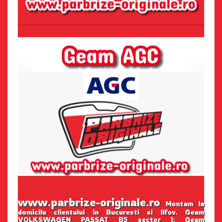
www.parbrize-originale.ro
Montam la
domicilu clientului in Bucuresti si Ilfov. Geam
VOLKSWAGEN PASSAT B5 sector 1: Geam