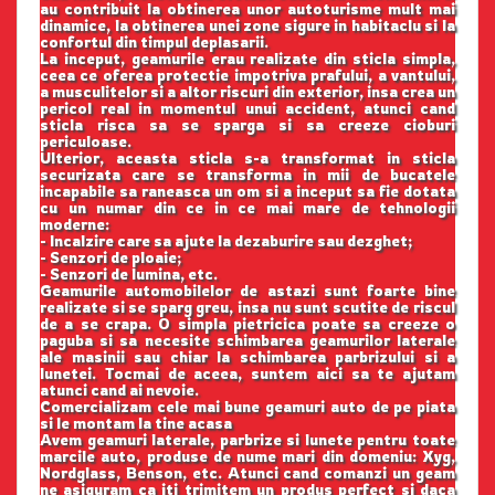
au contribuit la obtinerea unor autoturisme mult mai
dinamice, la obtinerea unei zone sigure in habitaclu si la
confortul din timpul deplasarii.
La inceput, geamurile erau realizate din sticla simpla,
ceea ce oferea protectie impotriva prafului, a vantului,
a musculitelor si a altor riscuri din exterior, insa crea un
pericol real in momentul unui accident, atunci cand
sticla risca sa se sparga si sa creeze cioburi
periculoase.
Ulterior, aceasta sticla s-a transformat in sticla
securizata care se transforma in mii de bucatele
incapabile sa raneasca un om si a inceput sa fie dotata
cu un numar din ce in ce mai mare de tehnologii
moderne:
- Incalzire care sa ajute la dezaburire sau dezghet;
- Senzori de ploaie;
- Senzori de lumina, etc.
Geamurile automobilelor de astazi sunt foarte bine
realizate si se sparg greu, insa nu sunt scutite de riscul
de a se crapa. O simpla pietricica poate sa creeze o
paguba si sa necesite schimbarea geamurilor laterale
ale masinii sau chiar la schimbarea parbrizului si a
lunetei. Tocmai de aceea, suntem aici sa te ajutam
atunci cand ai nevoie.
Comercializam cele mai bune geamuri auto de pe piata
si le montam la tine acasa
Avem geamuri laterale, parbrize si lunete pentru toate
marcile auto, produse de nume mari din domeniu: Xyg,
Nordglass, Benson, etc. Atunci cand comanzi un geam
ne asiguram ca iti trimitem un produs perfect si daca