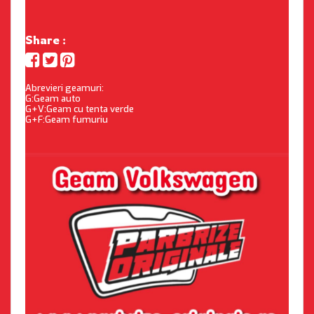
Share :
Abrevieri geamuri:
G:Geam auto
G+V:Geam cu tenta verde
G+F:Geam fumuriu