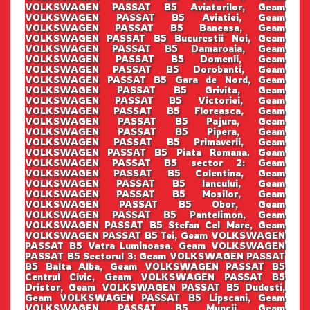
VOLKSWAGEN PASSAT B5 Aviatorilor, Geam
VOLKSWAGEN PASSAT B5 Aviatiei, Geam
VOLKSWAGEN PASSAT B5 Baneasa, Geam
VOLKSWAGEN PASSAT B5 Bucurestii Noi, Geam
VOLKSWAGEN PASSAT B5 Damaroaia, Geam
VOLKSWAGEN PASSAT B5 Domenii, Geam
VOLKSWAGEN PASSAT B5 Dorobanti, Geam
VOLKSWAGEN PASSAT B5 Gara de Nord, Geam
VOLKSWAGEN PASSAT B5 Grivita, Geam
VOLKSWAGEN PASSAT B5 Victoriei, Geam
VOLKSWAGEN PASSAT B5 Floreasca, Geam
VOLKSWAGEN PASSAT B5 Pajura, Geam
VOLKSWAGEN PASSAT B5 Pipera, Geam
VOLKSWAGEN PASSAT B5 Primaverii, Geam
VOLKSWAGEN PASSAT B5 Piata Romana. Geam
VOLKSWAGEN PASSAT B5 sector 2: Geam
VOLKSWAGEN PASSAT B5 Colentina, Geam
VOLKSWAGEN PASSAT B5 Iancului, Geam
VOLKSWAGEN PASSAT B5 Mosilor, Geam
VOLKSWAGEN PASSAT B5 Obor, Geam
VOLKSWAGEN PASSAT B5 Pantelimon, Geam
VOLKSWAGEN PASSAT B5 Stefan Cel Mare, Geam
VOLKSWAGEN PASSAT B5 Tei, Geam VOLKSWAGEN
PASSAT B5 Vatra Luminoasa. Geam VOLKSWAGEN
PASSAT B5 Sectorul 3: Geam VOLKSWAGEN PASSAT
B5 Balta Alba, Geam VOLKSWAGEN PASSAT B5
Centrul Civic, Geam VOLKSWAGEN PASSAT B5
Dristor, Geam VOLKSWAGEN PASSAT B5 Dudesti,
Geam VOLKSWAGEN PASSAT B5 Lipscani, Geam
VOLKSWAGEN PASSAT B5 Muncii, Geam