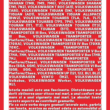
SHARAN (7M8, 7M9, 7M6), VOLKSWAGEN SHARAN
(7N1, 7N2), VOLKSWAGEN T ROC (A11), VOLKSWAGEN
TARO, VOLKSWAGEN TIGUAN (5N), VOLKSWAGEN
TIGUAN (AD1), VOLKSWAGEN TIGUAN ALLSPACE
(BW2), VOLKSWAGEN TOUAREG (7LA, 7L6, 7L7),
VOLKSWAGEN TOUAREG (7P5, 7P6), VOLKSWAGEN
TOURAN (1T1, 1T2), VOLKSWAGEN TOURAN (1T3),
VOLKSWAGEN TOURAN (5T1), VOLKSWAGEN
TRANSPORTER III Box, VOLKSWAGEN TRANSPORTER
III Bus, VOLKSWAGEN TRANSPORTER III
Platform/Chas, VOLKSWAGEN TRANSPORTER IV Box
(70XA), VOLKSWAGEN TRANSPORTER IV Bus (70XB,
70XC, VOLKSWAGEN TRANSPORTER IV
Platform/Chass, VOLKSWAGEN TRANSPORTER V Box
(7HA, 7HH, VOLKSWAGEN TRANSPORTER V Bus (7HB,
7HJ, VOLKSWAGEN TRANSPORTER V
Platform/Chassi, VOLKSWAGEN TRANSPORTER VI
Box (SGA, SGH), VOLKSWAGEN TRANSPORTER VI Bus
(SGB, SGG, VOLKSWAGEN TRANSPORTER VI
Platform/Chass, VOLKSWAGEN UP (121, 122, BL1, BL2),
VOLKSWAGEN VENTO (1H2), VOLKSWAGEN
Volksbus, VOLKSWAGEN Worker, VOLKSWAGEN
XL1,
Istoria masinii este una fascinanta. Dintotdeauna s-a
dorit obtinerea unor viteze mai mari, a unui confort mai
mare si a unei sigurante mai mari. La absolut toate
aceste aspecte au contribuit geamurile.
Fie ca este vorba despre geamuri laterale auto, parbriz
sau luneta, acestea au evoluat odata cu automobilul si