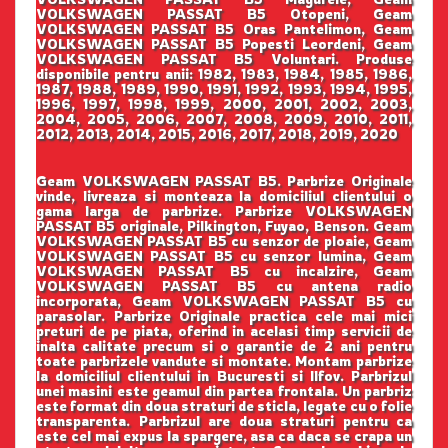
VOLKSWAGEN PASSAT B5 Otopeni, Geam
VOLKSWAGEN PASSAT B5 Oras Pantelimon, Geam
VOLKSWAGEN PASSAT B5 Popesti Leordeni, Geam
VOLKSWAGEN PASSAT B5 Voluntari. Produse
disponibile pentru anii: 1982, 1983, 1984, 1985, 1986,
1987, 1988, 1989, 1990, 1991, 1992, 1993, 1994, 1995,
1996, 1997, 1998, 1999, 2000, 2001, 2002, 2003,
2004, 2005, 2006, 2007, 2008, 2009, 2010, 2011,
2012, 2013, 2014, 2015, 2016, 2017, 2018, 2019, 2020
Geam VOLKSWAGEN PASSAT B5. Parbrize Originale
vinde, livreaza si monteaza la domiciliul clientului o
gama larga de parbrize. Parbrize VOLKSWAGEN
PASSAT B5 originale, Pilkington, Fuyao, Benson. Geam
VOLKSWAGEN PASSAT B5 cu senzor de ploaie, Geam
VOLKSWAGEN PASSAT B5 cu senzor lumina, Geam
VOLKSWAGEN PASSAT B5 cu incalzire, Geam
VOLKSWAGEN PASSAT B5 cu antena radio
incorporata, Geam VOLKSWAGEN PASSAT B5 cu
parasolar. Parbrize Originale practica cele mai mici
preturi de pe piata, oferind in acelasi timp servicii de
inalta calitate precum si o garantie de 2 ani pentru
toate parbrizele vandute si montate. Montam parbrize
la domiciliul clientului in Bucuresti si Ilfov. Parbrizul
unei masini este geamul din partea frontala. Un parbriz
este format din doua straturi de sticla, legate cu o folie
transparenta. Parbrizul are doua straturi pentru ca
este cel mai expus la spargere, asa ca daca se crapa un