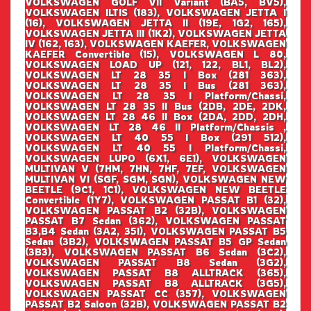
VOLKSWAGEN GOLF VII Variant (BA5, BV5),
VOLKSWAGEN ILTIS (183), VOLKSWAGEN JETTA I
(16), VOLKSWAGEN JETTA II (19E, 1G2, 165),
VOLKSWAGEN JETTA III (1K2), VOLKSWAGEN JETTA
IV (162, 163), VOLKSWAGEN KAEFER, VOLKSWAGEN
KAEFER Convertible (15), VOLKSWAGEN L 80,
VOLKSWAGEN LOAD UP (121, 122, BL1, BL2),
VOLKSWAGEN LT 28 35 I Box (281 363),
VOLKSWAGEN LT 28 35 I Bus (281 363),
VOLKSWAGEN LT 28 35 I Platform/Chassi,
VOLKSWAGEN LT 28 35 II Bus (2DB, 2DE, 2DK,
VOLKSWAGEN LT 28 46 II Box (2DA, 2DD, 2DH,
VOLKSWAGEN LT 28 46 II Platform/Chassis ,
VOLKSWAGEN LT 40 55 I Box (291 512),
VOLKSWAGEN LT 40 55 I Platform/Chassi,
VOLKSWAGEN LUPO (6X1, 6E1), VOLKSWAGEN
MULTIVAN V (7HM, 7HN, 7HF, 7EF, VOLKSWAGEN
MULTIVAN VI (SGF, SGM, SGN), VOLKSWAGEN NEW
BEETLE (9C1, 1C1), VOLKSWAGEN NEW BEETLE
Convertible (1Y7), VOLKSWAGEN PASSAT B1 (32),
VOLKSWAGEN PASSAT B2 (32B), VOLKSWAGEN
PASSAT B7 Sedan (362), VOLKSWAGEN PASSAT
B3,B4 Sedan (3A2, 35I), VOLKSWAGEN PASSAT B5
Sedan (3B2), VOLKSWAGEN PASSAT B5 GP Sedan
(3B3), VOLKSWAGEN PASSAT B6 Sedan (3C2),
VOLKSWAGEN PASSAT B8 Sedan (3G2),
VOLKSWAGEN PASSAT B8 ALLTRACK (365),
VOLKSWAGEN PASSAT B8 ALLTRACK (3G5),
VOLKSWAGEN PASSAT CC (357), VOLKSWAGEN
PASSAT B2 Saloon (32B), VOLKSWAGEN PASSAT B2