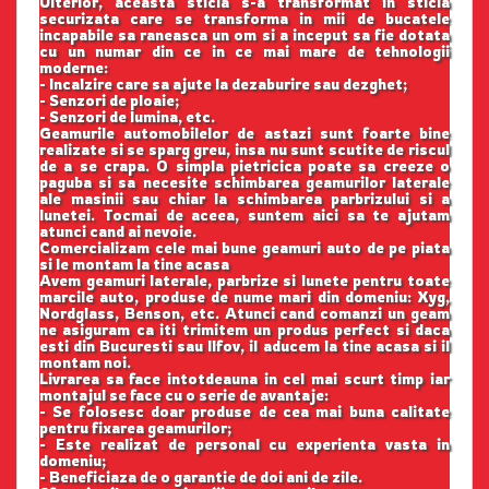
Ulterior, aceasta sticla s-a transformat in sticla
securizata care se transforma in mii de bucatele
incapabile sa raneasca un om si a inceput sa fie dotata
cu un numar din ce in ce mai mare de tehnologii
moderne:
- Incalzire care sa ajute la dezaburire sau dezghet;
- Senzori de ploaie;
- Senzori de lumina, etc.
Geamurile automobilelor de astazi sunt foarte bine
realizate si se sparg greu, insa nu sunt scutite de riscul
de a se crapa. O simpla pietricica poate sa creeze o
paguba si sa necesite schimbarea geamurilor laterale
ale masinii sau chiar la schimbarea parbrizului si a
lunetei. Tocmai de aceea, suntem aici sa te ajutam
atunci cand ai nevoie.
Comercializam cele mai bune geamuri auto de pe piata
si le montam la tine acasa
Avem geamuri laterale, parbrize si lunete pentru toate
marcile auto, produse de nume mari din domeniu: Xyg,
Nordglass, Benson, etc. Atunci cand comanzi un geam
ne asiguram ca iti trimitem un produs perfect si daca
esti din Bucuresti sau Ilfov, il aducem la tine acasa si il
montam noi.
Livrarea sa face intotdeauna in cel mai scurt timp iar
montajul se face cu o serie de avantaje:
- Se folosesc doar produse de cea mai buna calitate
pentru fixarea geamurilor;
- Este realizat de personal cu experienta vasta in
domeniu;
- Beneficiaza de o garantie de doi ani de zile.