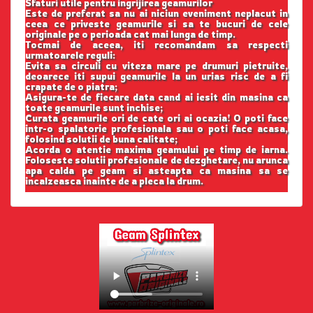
Sfaturi utile pentru ingrijirea geamurilor
Este de preferat sa nu ai niciun eveniment neplacut in
ceea ce priveste geamurile si sa te bucuri de cele
originale pe o perioada cat mai lunga de timp.
Tocmai de aceea, iti recomandam sa respecti
urmatoarele reguli:
Evita sa circuli cu viteza mare pe drumuri pietruite,
deoarece iti supui geamurile la un urias risc de a fi
crapate de o piatra;
Asigura-te de fiecare data cand ai iesit din masina ca
toate geamurile sunt inchise;
Curata geamurile ori de cate ori ai ocazia! O poti face
intr-o spalatorie profesionala sau o poti face acasa,
folosind solutii de buna calitate;
Acorda o atentie maxima geamului pe timp de iarna.
Foloseste solutii profesionale de dezghetare, nu arunca
apa calda pe geam si asteapta ca masina sa se
incalzeasca inainte de a pleca la drum.