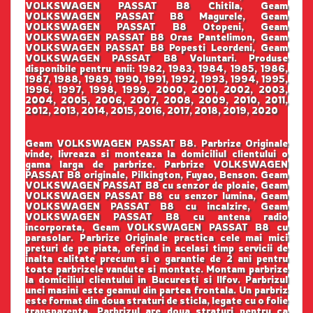
VOLKSWAGEN PASSAT B8 Chitila, Geam
VOLKSWAGEN PASSAT B8 Magurele, Geam
VOLKSWAGEN PASSAT B8 Otopeni, Geam
VOLKSWAGEN PASSAT B8 Oras Pantelimon, Geam
VOLKSWAGEN PASSAT B8 Popesti Leordeni, Geam
VOLKSWAGEN PASSAT B8 Voluntari. Produse
disponibile pentru anii: 1982, 1983, 1984, 1985, 1986,
1987, 1988, 1989, 1990, 1991, 1992, 1993, 1994, 1995,
1996, 1997, 1998, 1999, 2000, 2001, 2002, 2003,
2004, 2005, 2006, 2007, 2008, 2009, 2010, 2011,
2012, 2013, 2014, 2015, 2016, 2017, 2018, 2019, 2020
Geam VOLKSWAGEN PASSAT B8. Parbrize Originale
vinde, livreaza si monteaza la domiciliul clientului o
gama larga de parbrize. Parbrize VOLKSWAGEN
PASSAT B8 originale, Pilkington, Fuyao, Benson. Geam
VOLKSWAGEN PASSAT B8 cu senzor de ploaie, Geam
VOLKSWAGEN PASSAT B8 cu senzor lumina, Geam
VOLKSWAGEN PASSAT B8 cu incalzire, Geam
VOLKSWAGEN PASSAT B8 cu antena radio
incorporata, Geam VOLKSWAGEN PASSAT B8 cu
parasolar. Parbrize Originale practica cele mai mici
preturi de pe piata, oferind in acelasi timp servicii de
inalta calitate precum si o garantie de 2 ani pentru
toate parbrizele vandute si montate. Montam parbrize
la domiciliul clientului in Bucuresti si Ilfov. Parbrizul
unei masini este geamul din partea frontala. Un parbriz
este format din doua straturi de sticla, legate cu o folie
transparenta. Parbrizul are doua straturi pentru ca