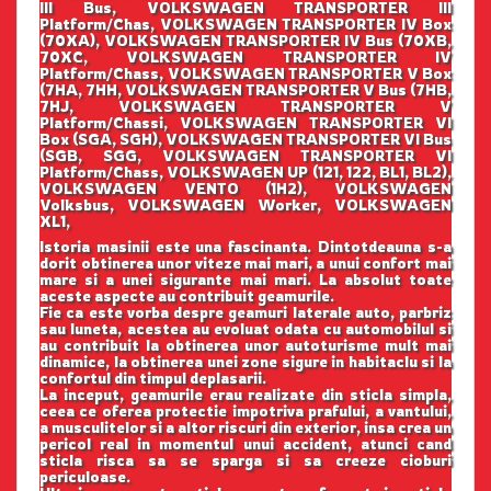
III Bus, VOLKSWAGEN TRANSPORTER III
Platform/Chas, VOLKSWAGEN TRANSPORTER IV Box
(70XA), VOLKSWAGEN TRANSPORTER IV Bus (70XB,
70XC, VOLKSWAGEN TRANSPORTER IV
Platform/Chass, VOLKSWAGEN TRANSPORTER V Box
(7HA, 7HH, VOLKSWAGEN TRANSPORTER V Bus (7HB,
7HJ, VOLKSWAGEN TRANSPORTER V
Platform/Chassi, VOLKSWAGEN TRANSPORTER VI
Box (SGA, SGH), VOLKSWAGEN TRANSPORTER VI Bus
(SGB, SGG, VOLKSWAGEN TRANSPORTER VI
Platform/Chass, VOLKSWAGEN UP (121, 122, BL1, BL2),
VOLKSWAGEN VENTO (1H2), VOLKSWAGEN
Volksbus, VOLKSWAGEN Worker, VOLKSWAGEN
XL1,
Istoria masinii este una fascinanta. Dintotdeauna s-a
dorit obtinerea unor viteze mai mari, a unui confort mai
mare si a unei sigurante mai mari. La absolut toate
aceste aspecte au contribuit geamurile.
Fie ca este vorba despre geamuri laterale auto, parbriz
sau luneta, acestea au evoluat odata cu automobilul si
au contribuit la obtinerea unor autoturisme mult mai
dinamice, la obtinerea unei zone sigure in habitaclu si la
confortul din timpul deplasarii.
La inceput, geamurile erau realizate din sticla simpla,
ceea ce oferea protectie impotriva prafului, a vantului,
a musculitelor si a altor riscuri din exterior, insa crea un
pericol real in momentul unui accident, atunci cand
sticla risca sa se sparga si sa creeze cioburi
periculoase.