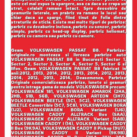
este cel mai expus la spargere, asa ca daca se crapa un
strat, celalalt ramane intact. Spre deosebire de
geamurile laterale, un prabriz va ramane la locul sau
chiar daca se sparge, fiind tinut de folia dintre
straturile de sticla. Exista mai multe tipuri de parbrize:
parbriz cu dezaburire inclusa, parbriz cu senzor, parbriz
simplu, parbriz cu head-up display, parbriz heliomat,
parbriz cu camera sau parbriz cu camere.
Geam VOLKSWAGEN PASSAT B8. Parbrize-
originale.ro monteaza si livreaza parbrize auto
VOLKSWAGEN PASSAT B8 in Bucuresti Sector 1,
Sector 2, Sector 3, Sector 4, Sector 5, Sector 6 si
Ilfov. Geam VOLKSWAGEN PASSAT B8 fabricat in
anii:2012, 2013, 2014, 2012, 2013, 2014, 2012, 2013,
2014, 2012, 2013, 2014, Deasemenea, Parbrize
Originale comercializeaza parbrize, lunete si geamuri
pentru intraga gama de modele VOLKSWAGEN precum:
VOLKSWAGEN 181, VOLKSWAGEN AMAROK (2HA,
2HB, S1B, S6B, VOLKSWAGEN ARTEON (3H7),
VOLKSWAGEN BEETLE (5C1, 5C2), VOLKSWAGEN
BEETLE Convertible (5C7, 5C8), VOLKSWAGEN BORA
(1J2), VOLKSWAGEN BORA Variant (1J6),
VOLKSWAGEN CADDY ALLTRACK Box (SAA),
VOLKSWAGEN CADDY ALLTRACK Variant (SAB),
VOLKSWAGEN CADDY I (14), VOLKSWAGEN CADDY
II Box (9K9A), VOLKSWAGEN CADDY II Pickup (9U7),
VOLKSWAGEN CADDY II Variant (9K9B),