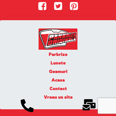
Parbrize
Lunete
Geamuri
Acasa
Contact
Vreau un site