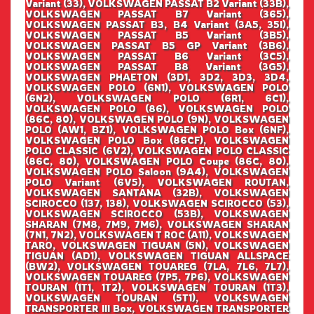
Variant (33), VOLKSWAGEN PASSAT B2 Variant (33B),
VOLKSWAGEN PASSAT B7 Variant (365),
VOLKSWAGEN PASSAT B3, B4 Variant (3A5, 35I),
VOLKSWAGEN PASSAT B5 Variant (3B5),
VOLKSWAGEN PASSAT B5 GP Variant (3B6),
VOLKSWAGEN PASSAT B6 Variant (3C5),
VOLKSWAGEN PASSAT B8 Variant (3G5),
VOLKSWAGEN PHAETON (3D1, 3D2, 3D3, 3D4,
VOLKSWAGEN POLO (6N1), VOLKSWAGEN POLO
(6N2), VOLKSWAGEN POLO (6R1, 6C1),
VOLKSWAGEN POLO (86), VOLKSWAGEN POLO
(86C, 80), VOLKSWAGEN POLO (9N), VOLKSWAGEN
POLO (AW1, BZ1), VOLKSWAGEN POLO Box (6NF),
VOLKSWAGEN POLO Box (86CF), VOLKSWAGEN
POLO CLASSIC (6V2), VOLKSWAGEN POLO CLASSIC
(86C, 80), VOLKSWAGEN POLO Coupe (86C, 80),
VOLKSWAGEN POLO Saloon (9A4), VOLKSWAGEN
POLO Variant (6V5), VOLKSWAGEN ROUTAN,
VOLKSWAGEN SANTANA (32B), VOLKSWAGEN
SCIROCCO (137, 138), VOLKSWAGEN SCIROCCO (53),
VOLKSWAGEN SCIROCCO (53B), VOLKSWAGEN
SHARAN (7M8, 7M9, 7M6), VOLKSWAGEN SHARAN
(7N1, 7N2), VOLKSWAGEN T ROC (A11), VOLKSWAGEN
TARO, VOLKSWAGEN TIGUAN (5N), VOLKSWAGEN
TIGUAN (AD1), VOLKSWAGEN TIGUAN ALLSPACE
(BW2), VOLKSWAGEN TOUAREG (7LA, 7L6, 7L7),
VOLKSWAGEN TOUAREG (7P5, 7P6), VOLKSWAGEN
TOURAN (1T1, 1T2), VOLKSWAGEN TOURAN (1T3),
VOLKSWAGEN TOURAN (5T1), VOLKSWAGEN
TRANSPORTER III Box, VOLKSWAGEN TRANSPORTER