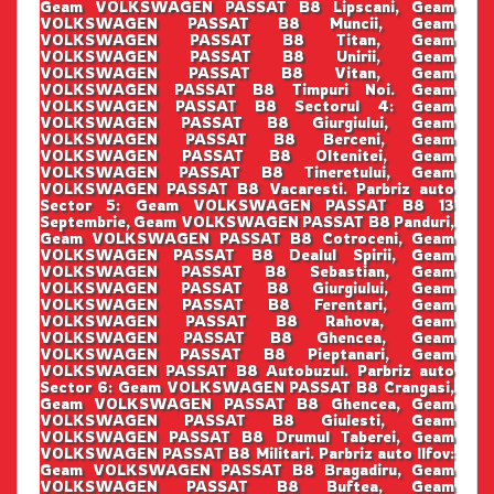
Geam VOLKSWAGEN PASSAT B8 Lipscani, Geam
VOLKSWAGEN PASSAT B8 Muncii, Geam
VOLKSWAGEN PASSAT B8 Titan, Geam
VOLKSWAGEN PASSAT B8 Unirii, Geam
VOLKSWAGEN PASSAT B8 Vitan, Geam
VOLKSWAGEN PASSAT B8 Timpuri Noi. Geam
VOLKSWAGEN PASSAT B8 Sectorul 4: Geam
VOLKSWAGEN PASSAT B8 Giurgiului, Geam
VOLKSWAGEN PASSAT B8 Berceni, Geam
VOLKSWAGEN PASSAT B8 Oltenitei, Geam
VOLKSWAGEN PASSAT B8 Tineretului, Geam
VOLKSWAGEN PASSAT B8 Vacaresti. Parbriz auto
Sector 5: Geam VOLKSWAGEN PASSAT B8 13
Septembrie, Geam VOLKSWAGEN PASSAT B8 Panduri,
Geam VOLKSWAGEN PASSAT B8 Cotroceni, Geam
VOLKSWAGEN PASSAT B8 Dealul Spirii, Geam
VOLKSWAGEN PASSAT B8 Sebastian, Geam
VOLKSWAGEN PASSAT B8 Giurgiului, Geam
VOLKSWAGEN PASSAT B8 Ferentari, Geam
VOLKSWAGEN PASSAT B8 Rahova, Geam
VOLKSWAGEN PASSAT B8 Ghencea, Geam
VOLKSWAGEN PASSAT B8 Pieptanari, Geam
VOLKSWAGEN PASSAT B8 Autobuzul. Parbriz auto
Sector 6: Geam VOLKSWAGEN PASSAT B8 Crangasi,
Geam VOLKSWAGEN PASSAT B8 Ghencea, Geam
VOLKSWAGEN PASSAT B8 Giulesti, Geam
VOLKSWAGEN PASSAT B8 Drumul Taberei, Geam
VOLKSWAGEN PASSAT B8 Militari. Parbriz auto Ilfov:
Geam VOLKSWAGEN PASSAT B8 Bragadiru, Geam
VOLKSWAGEN PASSAT B8 Buftea, Geam