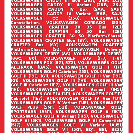
VOLKSWAGEN CADDY III Box (2KA, 2KH, 2CA,
VOLKSWAGEN CADDY III Variant (2KB, 2KJ,
VOLKSWAGEN CADDY IV Box (SAA, SAH),
VOLKSWAGEN CADDY IV Variant (SAB, SAJ),
VOLKSWAGEN CC (358), VOLKSWAGEN
Constellation, VOLKSWAGEN CORRADO (53I),
VOLKSWAGEN CRAFTER 30 35 Bus (2E),
VOLKSWAGEN CRAFTER 30 50 Box (2E),
VOLKSWAGEN CRAFTER 30 50 Platform/Chassi,
VOLKSWAGEN CRAFTER Box (SY), VOLKSWAGEN
CRAFTER Bus (SY), VOLKSWAGEN CRAFTER
Platform/Chassis (SZ, VOLKSWAGEN Delivery,
VOLKSWAGEN DERBY (86), VOLKSWAGEN DERBY
(86C, 80), VOLKSWAGEN EOS (1F7, 1F8),
VOLKSWAGEN FOX (5Z1, 5Z3), VOLKSWAGEN GOLF
ALLTRACK (BA5), VOLKSWAGEN GOLF I (17),
VOLKSWAGEN GOLF I Cabriolet (155), VOLKSWAGEN
GOLF II (19E, 1G1), VOLKSWAGEN GOLF II Van (19E,
1G1), VOLKSWAGEN GOLF III (1H1), VOLKSWAGEN
GOLF III Cabriolet (1E7), VOLKSWAGEN GOLF III Van
(1H1), VOLKSWAGEN GOLF III Variant (1H5),
VOLKSWAGEN GOLF IV (1J1), VOLKSWAGEN GOLF IV
Cabriolet (1E7), VOLKSWAGEN GOLF IV Van (1J1),
VOLKSWAGEN GOLF IV Variant (1J5), VOLKSWAGEN
GOLF PLUS (5M1, 521), VOLKSWAGEN GOLF
SPORTSVAN (AM1), VOLKSWAGEN GOLF V (1K1),
VOLKSWAGEN GOLF V Variant (1K5), VOLKSWAGEN
GOLF VI (5K1), VOLKSWAGEN GOLF VI Convertible
(517), VOLKSWAGEN GOLF VI Variant (AJ5),
VOLKSWAGEN GOLF VII (5G1, BQ1, BE1, BE2),