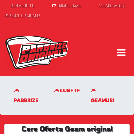
BUN VENIT PE
TRIMITE EMAIL
COLABORATORI
PARBRIZE ORIGINALE!
LUNETE
PARBRIZE
GEAMURI
Cere Oferta Geam original