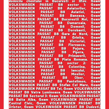
domicilu clientului in Bucuresti si Ilfov. Geam
VOLKSWAGEN PASSAT B8 sector 1: Geam
VOLKSWAGEN PASSAT B8 Aviatorilor, Geam
VOLKSWAGEN PASSAT B8 Aviatiei, Geam
VOLKSWAGEN PASSAT B8 Baneasa, Geam
VOLKSWAGEN PASSAT B8 Bucurestii Noi, Geam
VOLKSWAGEN PASSAT B8 Damaroaia, Geam
VOLKSWAGEN PASSAT B8 Domenii, Geam
VOLKSWAGEN PASSAT B8 Dorobanti, Geam
VOLKSWAGEN PASSAT B8 Gara de Nord, Geam
VOLKSWAGEN PASSAT B8 Grivita, Geam
VOLKSWAGEN PASSAT B8 Victoriei, Geam
VOLKSWAGEN PASSAT B8 Floreasca, Geam
VOLKSWAGEN PASSAT B8 Pajura, Geam
VOLKSWAGEN PASSAT B8 Pipera, Geam
VOLKSWAGEN PASSAT B8 Primaverii, Geam
VOLKSWAGEN PASSAT B8 Piata Romana. Geam
VOLKSWAGEN PASSAT B8 sector 2: Geam
VOLKSWAGEN PASSAT B8 Colentina, Geam
VOLKSWAGEN PASSAT B8 Iancului, Geam
VOLKSWAGEN PASSAT B8 Mosilor, Geam
VOLKSWAGEN PASSAT B8 Obor, Geam
VOLKSWAGEN PASSAT B8 Pantelimon, Geam
VOLKSWAGEN PASSAT B8 Stefan Cel Mare, Geam
VOLKSWAGEN PASSAT B8 Tei, Geam VOLKSWAGEN
PASSAT B8 Vatra Luminoasa. Geam VOLKSWAGEN
PASSAT B8 Sectorul 3: Geam VOLKSWAGEN PASSAT
B8 Balta Alba, Geam VOLKSWAGEN PASSAT B8
Centrul Civic, Geam VOLKSWAGEN PASSAT B8
Dristor, Geam VOLKSWAGEN PASSAT B8 Dudesti,