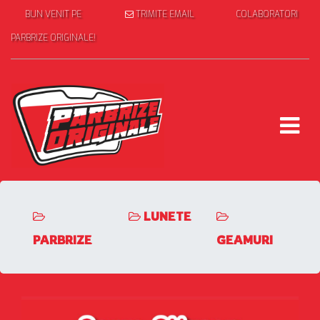
BUN VENIT PE
TRIMITE EMAIL
COLABORATORI
PARBRIZE ORIGINALE!
LUNETE
PARBRIZE
GEAMURI