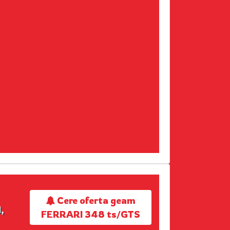
Cere oferta geam
,
FERRARI 348 ts/GTS