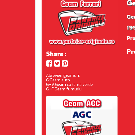
Ge
Ge
199
Pr
Pr
Share :
Abrevieri geamuri:
G:Geam auto
G+V:Geam cu tenta verde
G+F:Geam fumuriu