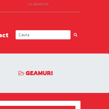
COLABORATORI
act
GEAMURI