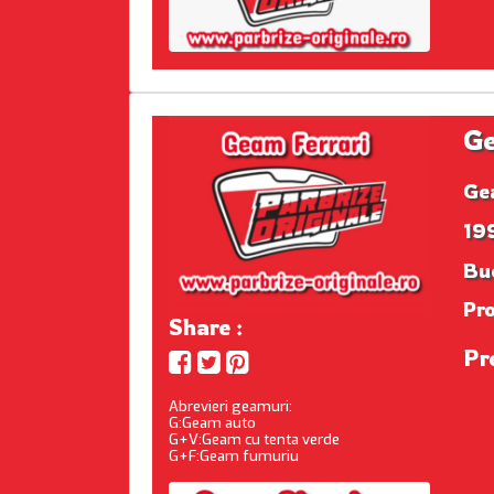
Ge
Ge
199
Buc
Pr
Share :
Pr
Abrevieri geamuri:
G:Geam auto
G+V:Geam cu tenta verde
G+F:Geam fumuriu