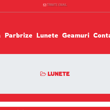
TRIMITE EMAIL
a
Parbrize
Lunete
Geamuri
Cont
LUNETE