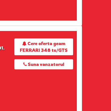
Cere oferta geam
1.
FERRARI 348 ts/GTS
Suna vanzatorul