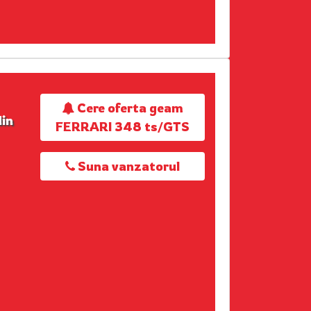
Cere oferta geam
in
FERRARI 348 ts/GTS
Suna vanzatorul