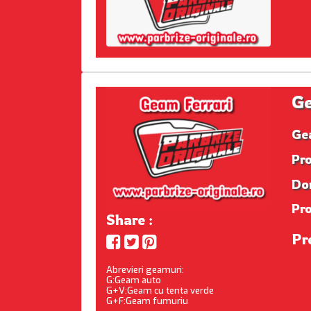
Ge
Ge
Pro
Dom
Pr
Share :
Pr
Abrevieri geamuri:
G:Geam auto
G+V:Geam cu tenta verde
G+F:Geam fumuriu