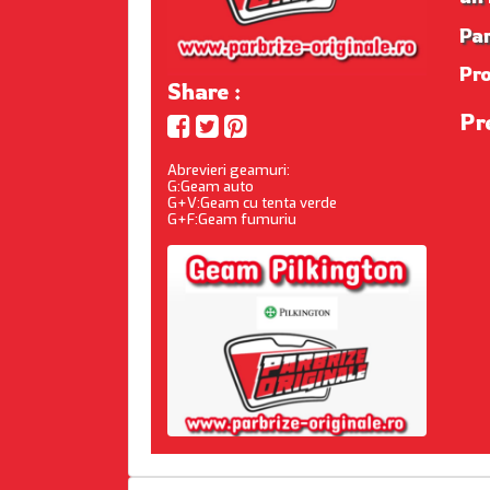
Par
Pr
Share :
Pr
Abrevieri geamuri:
G:Geam auto
G+V:Geam cu tenta verde
G+F:Geam fumuriu