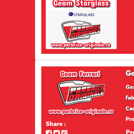
Ge
Ge
fab
Ca
Pr
Share :
Pr