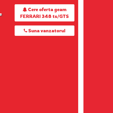
Cere oferta geam
e
FERRARI 348 ts/GTS
Suna vanzatorul