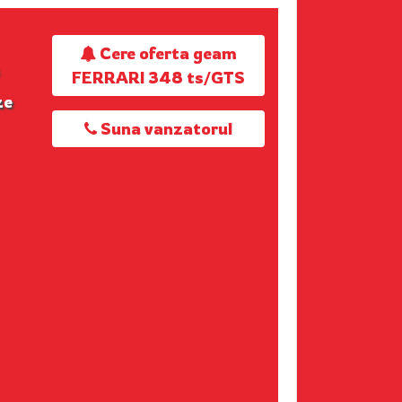
Cere oferta geam
FERRARI 348 ts/GTS
ze
Suna vanzatorul