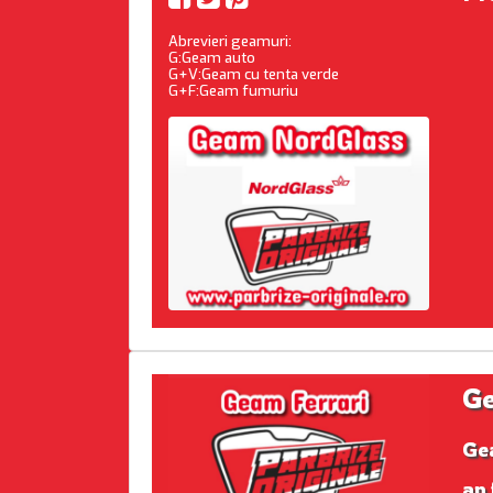
Abrevieri geamuri:
G:Geam auto
G+V:Geam cu tenta verde
G+F:Geam fumuriu
Ge
Ge
an 