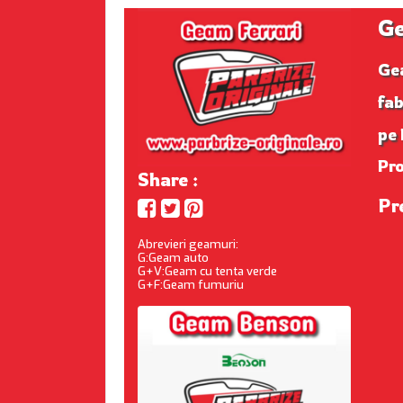
Ge
Ge
fab
pe 
Pr
Share :
Pr
Abrevieri geamuri:
G:Geam auto
G+V:Geam cu tenta verde
G+F:Geam fumuriu