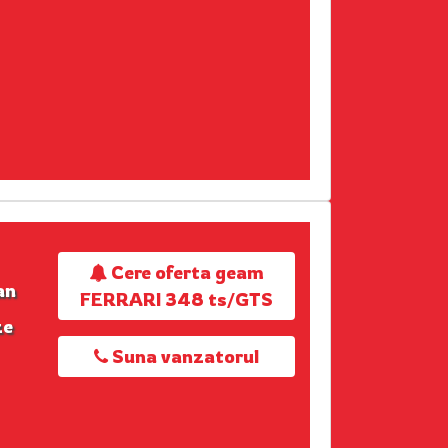
Cere oferta geam
an
FERRARI 348 ts/GTS
ze
Suna vanzatorul