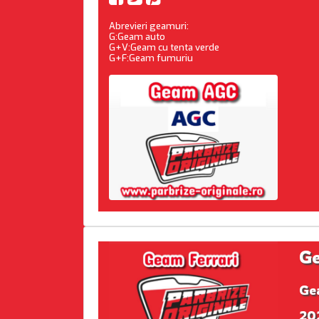
Abrevieri geamuri:
G:Geam auto
G+V:Geam cu tenta verde
G+F:Geam fumuriu
Ge
Ge
202