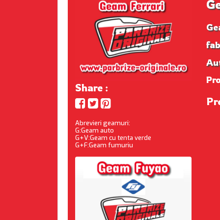
Ge
Ge
fab
Au
Pr
Share :
Pr
Abrevieri geamuri:
G:Geam auto
G+V:Geam cu tenta verde
G+F:Geam fumuriu