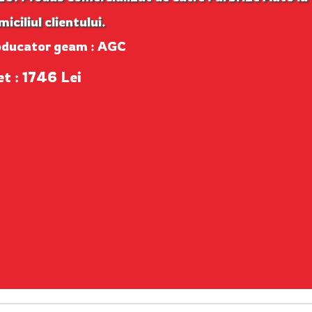
iciliul clientului.
oducator geam : AGC
et : 1746 Lei