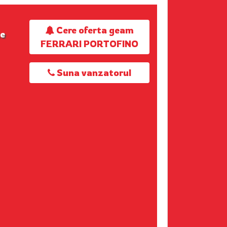
Cere oferta geam
ze
FERRARI PORTOFINO
Suna vanzatorul