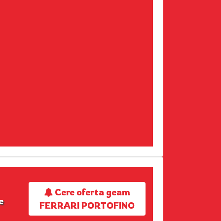
Cere oferta geam
e
FERRARI PORTOFINO