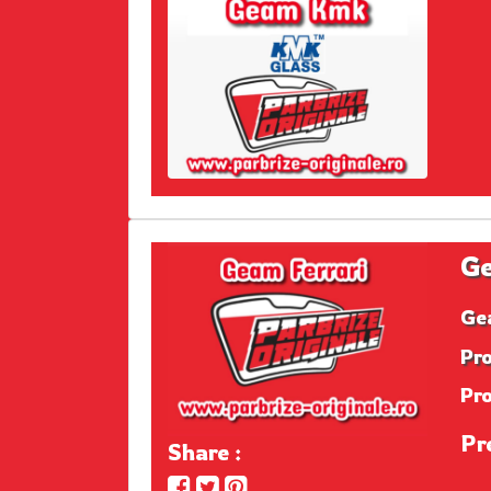
Ge
Ge
Pro
Pr
Pre
Share :