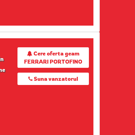
Cere oferta geam
in
FERRARI PORTOFINO
ne
Suna vanzatorul