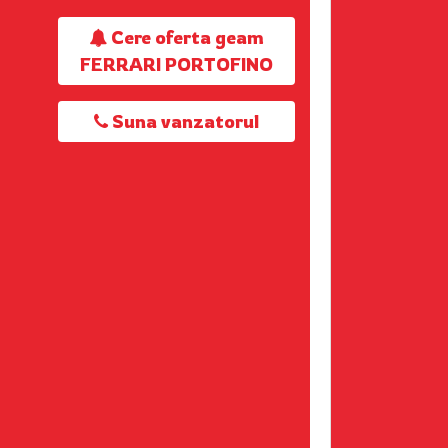
Cere oferta geam
FERRARI PORTOFINO
Suna vanzatorul