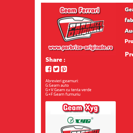
Ge
fab
Au
Pr
Pr
Share :
Abrevieri geamuri:
G:Geam auto
G+V:Geam cu tenta verde
G+F:Geam fumuriu