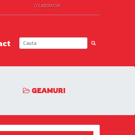
COLABORATORI
act
GEAMURI