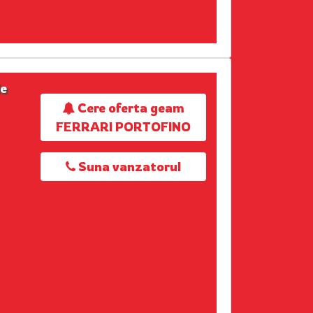
e
Cere oferta geam
FERRARI PORTOFINO
Suna vanzatorul