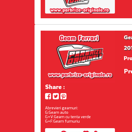
Ge
201
Pr
Pr
Share :
Abrevieri geamuri:
G:Geam auto
G+V:Geam cu tenta verde
G+F:Geam fumuriu