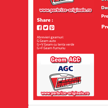
Dom
Pr
Share :
Pr
Abrevieri geamuri:
G:Geam auto
G+V:Geam cu tenta verde
G+F:Geam fumuriu