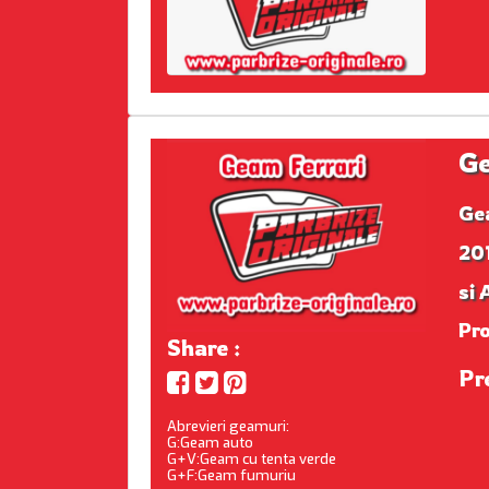
Ge
Ge
201
si 
Pr
Share :
Pr
Abrevieri geamuri:
G:Geam auto
G+V:Geam cu tenta verde
G+F:Geam fumuriu