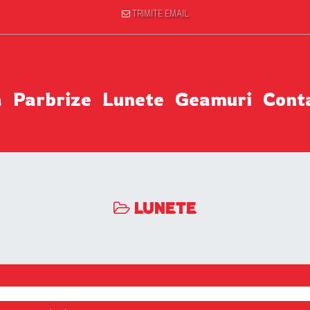
TRIMITE EMAIL
a
Parbrize
Lunete
Geamuri
Cont
LUNETE