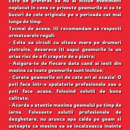
Este de preferat sa nu ai niciun eveniment
neplacut in ceea ce priveste geamurile si sa te
bucuri de cele originale pe o perioada cat mai
lunga de timp.
Tocmai de aceea, iti recomandam sa respecti
urmatoarele reguli:
- Evita sa circuli cu viteza mare pe drumuri
pietruite, deoarece iti supui geamurile la un
urias risc de a fi crapate de o piatra;
- Asigura-te de fiecare data cand ai iesit din
masina ca toate geamurile sunt inchise;
- Curata geamurile ori de cate ori ai ocazia! O
poti face intr-o spalatorie profesionala sau o
poti face acasa, folosind solutii de buna
calitate;
- Acorda o atentie maxima geamului pe timp de
iarna. Foloseste solutii profesionale de
dezghetare, nu arunca apa calda pe geam si
asteapta ca masina sa se incalzeasca inainte