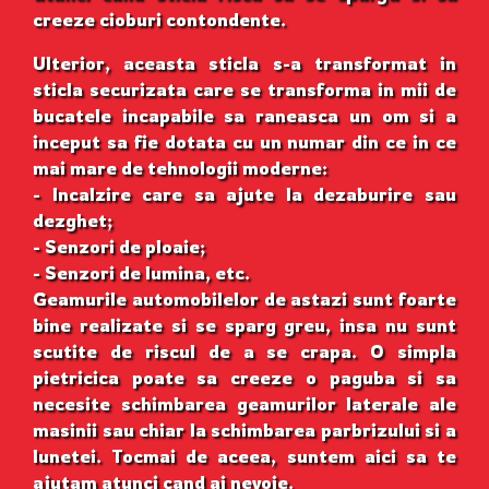
creeze cioburi contondente.
Ulterior, aceasta sticla s-a transformat in
sticla securizata care se transforma in mii de
bucatele incapabile sa raneasca un om si a
inceput sa fie dotata cu un numar din ce in ce
mai mare de tehnologii moderne:
- Incalzire care sa ajute la dezaburire sau
dezghet;
- Senzori de ploaie;
- Senzori de lumina, etc.
Geamurile automobilelor de astazi sunt foarte
bine realizate si se sparg greu, insa nu sunt
scutite de riscul de a se crapa. O simpla
pietricica poate sa creeze o paguba si sa
necesite schimbarea geamurilor laterale ale
masinii sau chiar la schimbarea parbrizului si a
lunetei. Tocmai de aceea, suntem aici sa te
ajutam atunci cand ai nevoie.