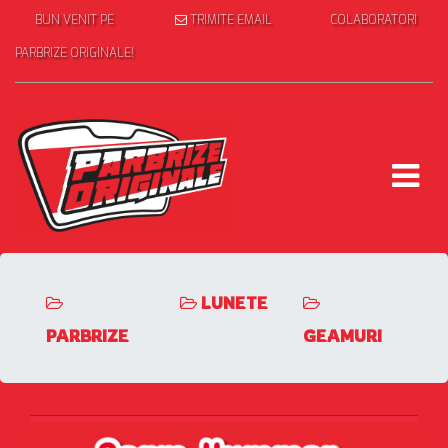
BUN VENIT PE
TRIMITE EMAIL
COLABORATORI
PARBRIZE ORIGINALE!
LUNETE
PARBRIZE
GEAMURI