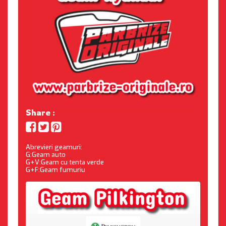
Share :
Abrevieri geamuri:
G:Geam auto
G+V:Geam cu tenta verde
G+F:Geam fumuriu