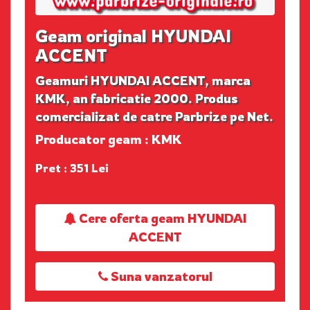
Geam original HYUNDAI
ACCENT
Geamuri HYUNDAI ACCENT, marca
KMK, an fabricatie 2000. Produs
comercializat de catre Parbrize pe Net.
Producator geam : KMK
Pret : 351 Lei
Cere oferta geam HYUNDAI
ACCENT
Suna vanzatorul