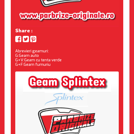
Share :
Abrevieri geamuri:
G:Geam auto
G+V:Geam cu tenta verde
G+F:Geam fumuriu