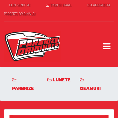
BUN VENIT PE
TRIMITE EMAIL
COLABORATORI
PARBRIZE ORIGINALE!
LUNETE
PARBRIZE
GEAMURI