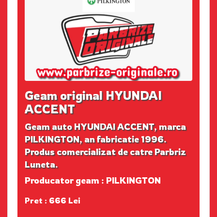
Geam original HYUNDAI
ACCENT
Geam auto HYUNDAI ACCENT, marca
PILKINGTON, an fabricatie 1996.
Produs comercializat de catre Parbriz
Luneta.
Producator geam : PILKINGTON
Pret : 666 Lei