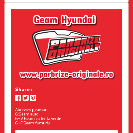
Share :
Abrevieri geamuri:
G:Geam auto
G+V:Geam cu tenta verde
G+F:Geam fumuriu