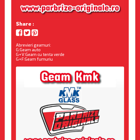
Share :
Abrevieri geamuri:
G:Geam auto
G+V:Geam cu tenta verde
G+F:Geam fumuriu