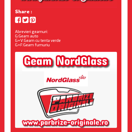
Share :
Abrevieri geamuri:
G:Geam auto
G+V:Geam cu tenta verde
G+F:Geam fumuriu