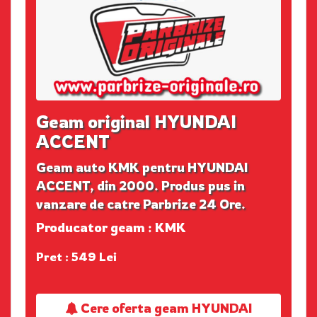
Geam original HYUNDAI
ACCENT
Geam auto KMK pentru HYUNDAI
ACCENT, din 2000. Produs pus in
vanzare de catre Parbrize 24 Ore.
Producator geam : KMK
Pret : 549 Lei
Cere oferta geam HYUNDAI