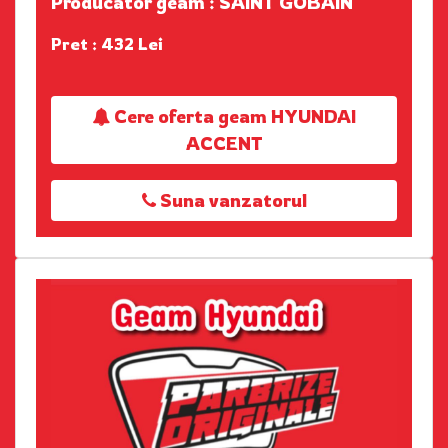
Producator geam : SAINT GOBAIN
Pret : 432 Lei
Cere oferta geam HYUNDAI
ACCENT
Suna vanzatorul