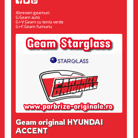
Abrevieri geamuri:
G:Geam auto
G+V:Geam cu tenta verde
G+F:Geam fumuriu
Geam original HYUNDAI
ACCENT