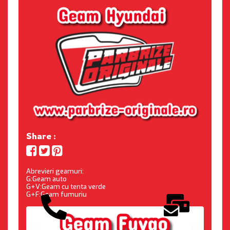
Share :
Abrevieri geamuri:
G:Geam auto
G+V:Geam cu tenta verde
G+F:Geam fumuriu