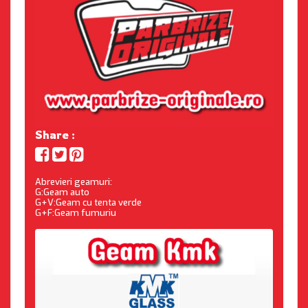
Share :
Abrevieri geamuri:
G:Geam auto
G+V:Geam cu tenta verde
G+F:Geam fumuriu