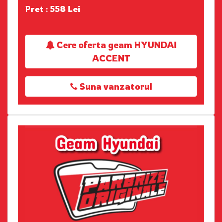
Pret : 558 Lei
Cere oferta geam HYUNDAI
ACCENT
Suna vanzatorul