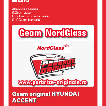
Abrevieri geamuri:
G:Geam auto
G+V:Geam cu tenta verde
G+F:Geam fumuriu
Geam original HYUNDAI
ACCENT