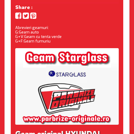
Share :
Abrevieri geamuri:
G:Geam auto
G+V:Geam cu tenta verde
G+F:Geam fumuriu
Geam original HYUNDAI