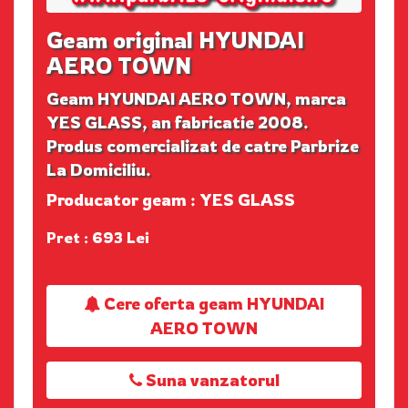
Geam original HYUNDAI
AERO TOWN
Geam HYUNDAI AERO TOWN, marca
YES GLASS, an fabricatie 2008.
Produs comercializat de catre Parbrize
La Domiciliu.
Producator geam : YES GLASS
Pret : 693 Lei
Cere oferta geam HYUNDAI
AERO TOWN
Suna vanzatorul