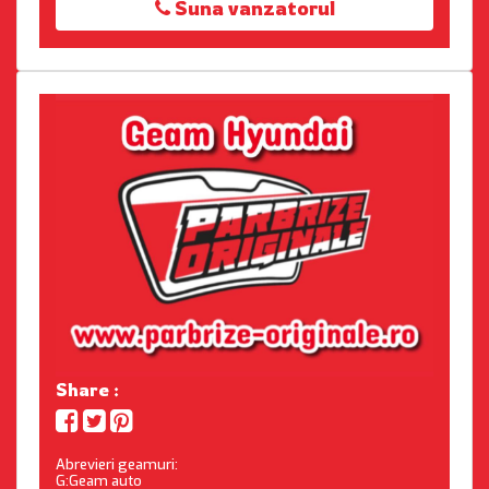
Suna vanzatorul
Share :
Abrevieri geamuri:
G:Geam auto