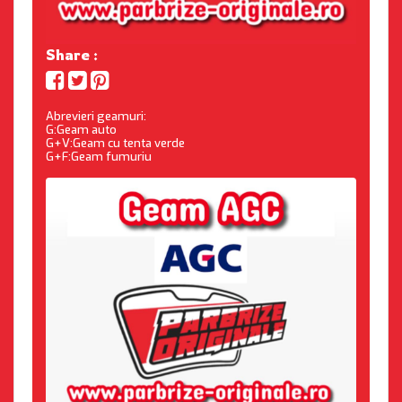
Share :
Abrevieri geamuri:
G:Geam auto
G+V:Geam cu tenta verde
G+F:Geam fumuriu