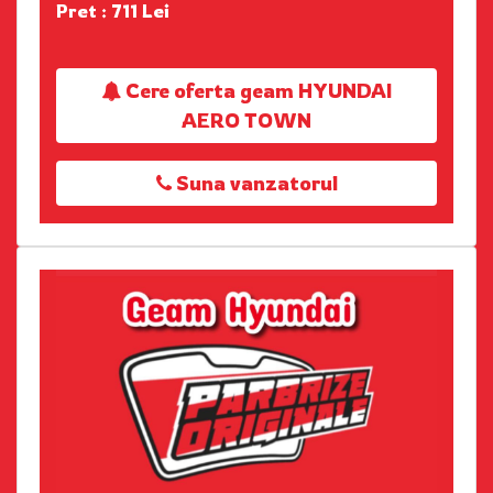
Pret : 711 Lei
Cere oferta geam HYUNDAI
AERO TOWN
Suna vanzatorul