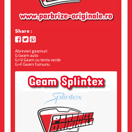
Share :
Abrevieri geamuri:
G:Geam auto
G+V:Geam cu tenta verde
G+F:Geam fumuriu