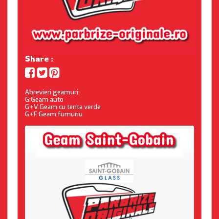
Share :
Abrevieri geamuri:
G:Geam auto
G+V:Geam cu tenta verde
G+F:Geam fumuriu