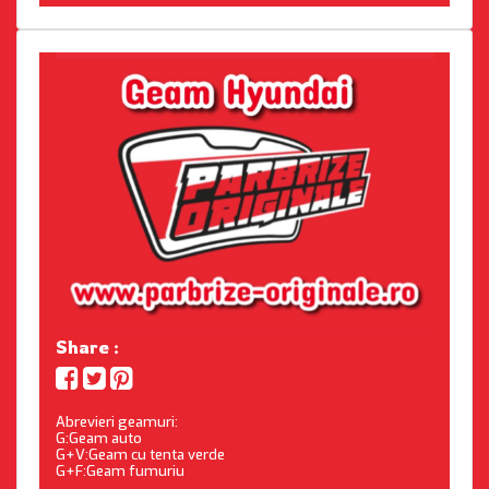
Share :
Abrevieri geamuri:
G:Geam auto
G+V:Geam cu tenta verde
G+F:Geam fumuriu