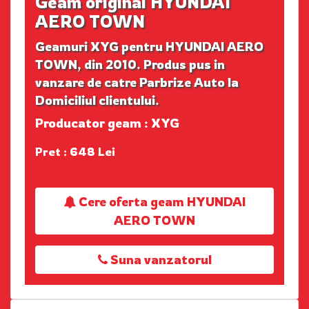
Geam original HYUNDAI
AERO TOWN
Geamuri XYG pentru HYUNDAI AERO
TOWN, din 2010. Produs pus in
vanzare de catre Parbrize Auto la
Domiciliul clientului.
Producator geam : XYG
Pret : 648 Lei
Cere oferta geam HYUNDAI
AERO TOWN
Suna vanzatorul