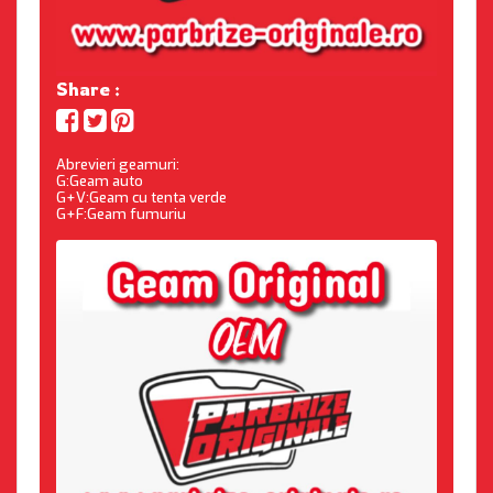
Share :
Abrevieri geamuri:
G:Geam auto
G+V:Geam cu tenta verde
G+F:Geam fumuriu