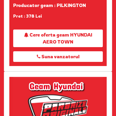
Producator geam : PILKINGTON
Pret : 378 Lei
Cere oferta geam HYUNDAI
AERO TOWN
Suna vanzatorul