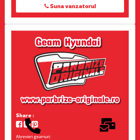
Suna vanzatorul
Share :
Abrevieri geamuri: