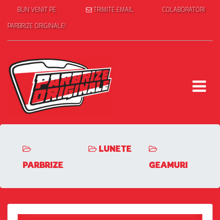
BUN VENIT PE
TRIMITE EMAIL
COLABORATORI
PARBRIZE ORIGINALE!
LUNETE
PARBRIZE
GEAMURI