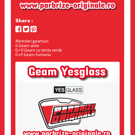
Share :
Abrevieri geamuri:
G:Geam auto
G+V:Geam cu tenta verde
G+F:Geam fumuriu