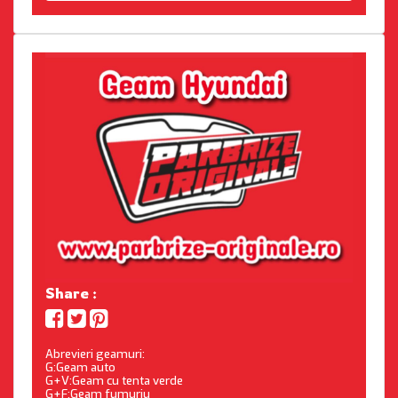
Share :
Abrevieri geamuri:
G:Geam auto
G+V:Geam cu tenta verde
G+F:Geam fumuriu