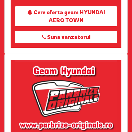
Cere oferta geam HYUNDAI
AERO TOWN
Suna vanzatorul