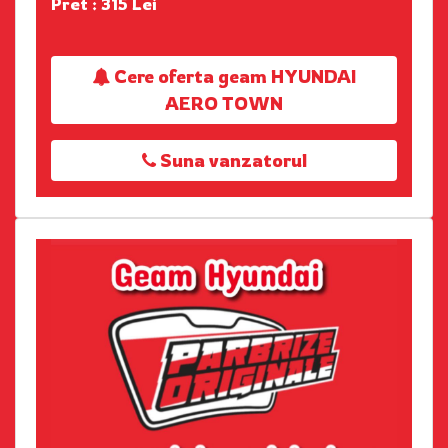
Pret : 315 Lei
Cere oferta geam HYUNDAI
AERO TOWN
Suna vanzatorul