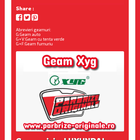
Share :
Abrevieri geamuri:
G:Geam auto
G+V:Geam cu tenta verde
G+F:Geam fumuriu