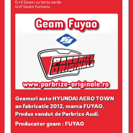
G+V:Geam cu tenta verde
G+F:Geam fumuriu
Geamuri auto HYUNDAI AERO TOWN
an fabricatie 2012, marca FUYAO.
Produs vandut de Parbrize Audi.
Producator geam : FUYAO