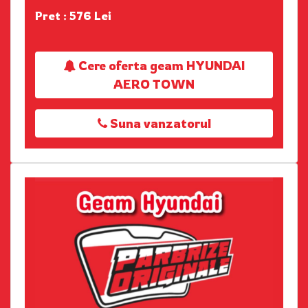
Pret : 576 Lei
Cere oferta geam HYUNDAI
AERO TOWN
Suna vanzatorul