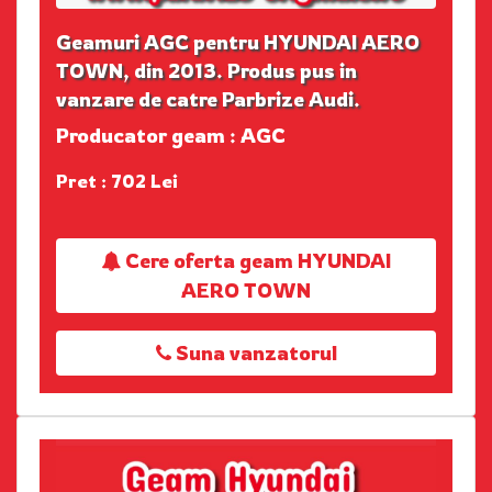
Geamuri AGC pentru HYUNDAI AERO
TOWN, din 2013. Produs pus in
vanzare de catre Parbrize Audi.
Producator geam : AGC
Pret : 702 Lei
Cere oferta geam HYUNDAI
AERO TOWN
Suna vanzatorul