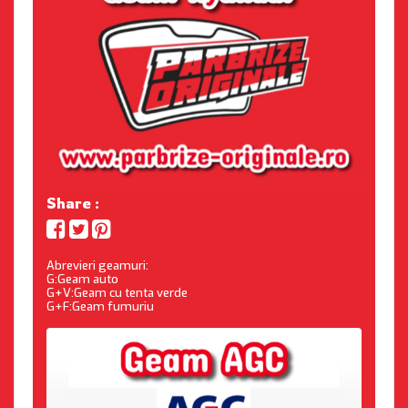
Share :
Abrevieri geamuri:
G:Geam auto
G+V:Geam cu tenta verde
G+F:Geam fumuriu