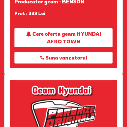
Producator geam : BENSON
Pret : 333 Lei
Cere oferta geam HYUNDAI
AERO TOWN
Suna vanzatorul