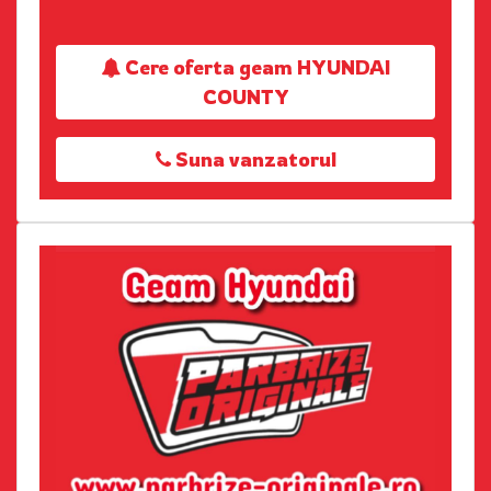
Cere oferta geam HYUNDAI
COUNTY
Suna vanzatorul