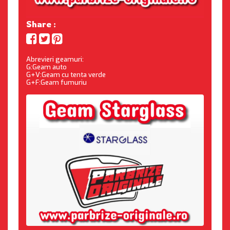
Share :
Abrevieri geamuri:
G:Geam auto
G+V:Geam cu tenta verde
G+F:Geam fumuriu