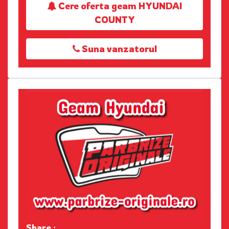
Cere oferta geam HYUNDAI
COUNTY
Suna vanzatorul
Share :