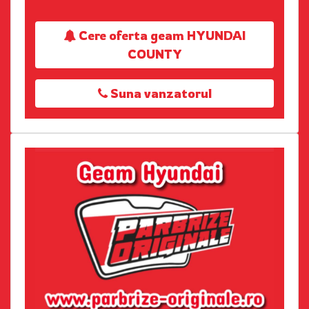
Cere oferta geam HYUNDAI
COUNTY
Suna vanzatorul