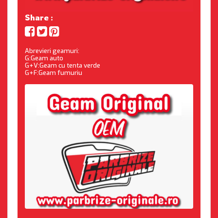
Share :
Abrevieri geamuri:
G:Geam auto
G+V:Geam cu tenta verde
G+F:Geam fumuriu