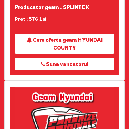
Producator geam : SPLINTEX
Pret : 576 Lei
Cere oferta geam HYUNDAI
COUNTY
Suna vanzatorul