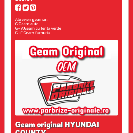
Abrevieri geamuri:
G:Geam auto
G+V:Geam cu tenta verde
G+F:Geam fumuriu
Geam original HYUNDAI
COUNTY