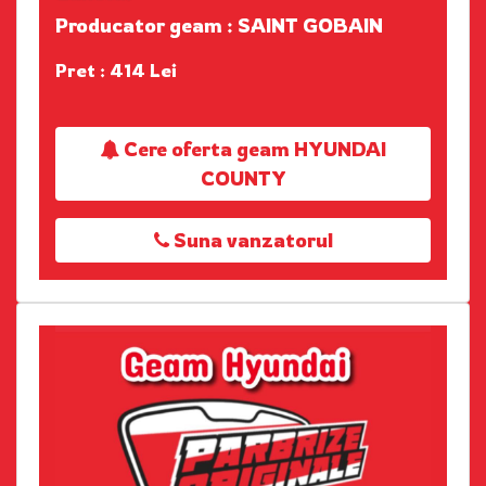
Producator geam : SAINT GOBAIN
Pret : 414 Lei
Cere oferta geam HYUNDAI
COUNTY
Suna vanzatorul