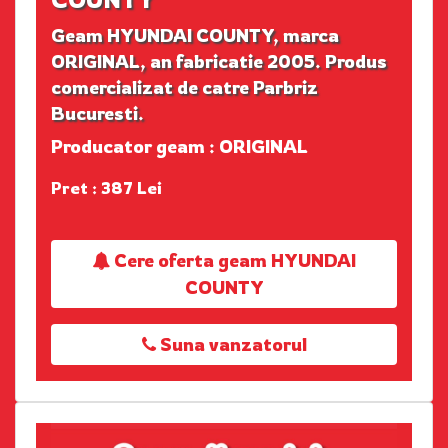
Geam HYUNDAI COUNTY, marca
ORIGINAL, an fabricatie 2005. Produs
comercializat de catre Parbriz
Bucuresti.
Producator geam : ORIGINAL
Pret : 387 Lei
Cere oferta geam HYUNDAI
COUNTY
Suna vanzatorul