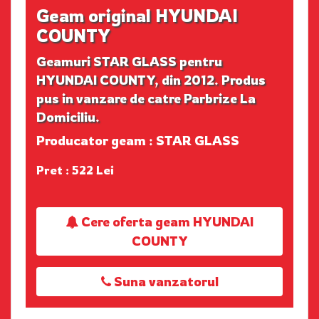
Geam original HYUNDAI
COUNTY
Geamuri STAR GLASS pentru
HYUNDAI COUNTY, din 2012. Produs
pus in vanzare de catre Parbrize La
Domiciliu.
Producator geam : STAR GLASS
Pret : 522 Lei
Cere oferta geam HYUNDAI
COUNTY
Suna vanzatorul