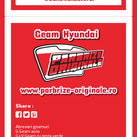
Share :
Abrevieri geamuri:
G:Geam auto
G+V:Geam cu tenta verde