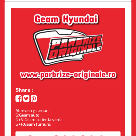
Share :
Abrevieri geamuri:
G:Geam auto
G+V:Geam cu tenta verde
G+F:Geam fumuriu