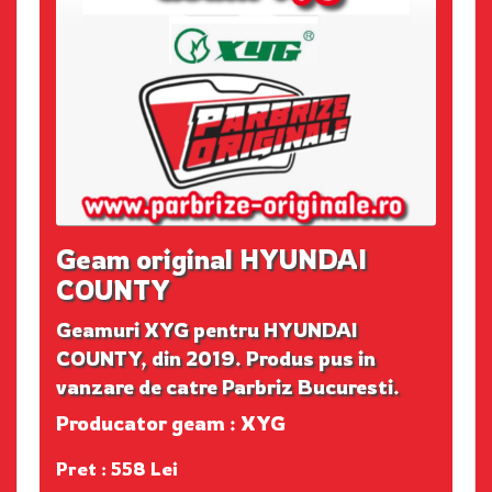
Geam original HYUNDAI
COUNTY
Geamuri XYG pentru HYUNDAI
COUNTY, din 2019. Produs pus in
vanzare de catre Parbriz Bucuresti.
Producator geam : XYG
Pret : 558 Lei