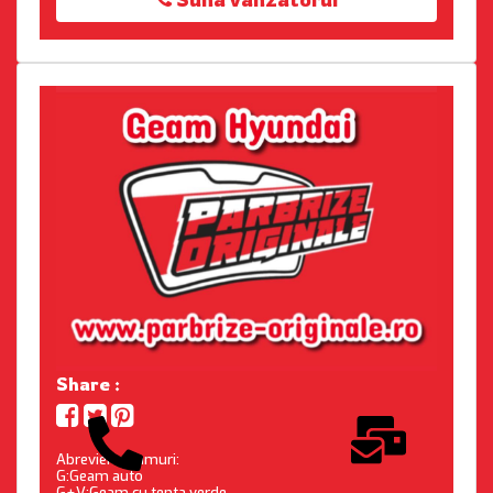
Share :
Abrevieri geamuri:
G:Geam auto
G+V:Geam cu tenta verde