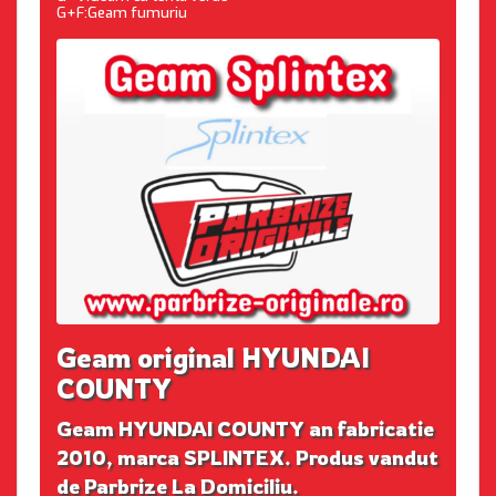
G+F:Geam fumuriu
Geam original HYUNDAI
COUNTY
Geam HYUNDAI COUNTY an fabricatie
2010, marca SPLINTEX. Produs vandut
de Parbrize La Domiciliu.