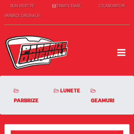
BUN VENIT PE
TRIMITE EMAIL
COLABORATORI
PARBRIZE ORIGINALE!
LUNETE
PARBRIZE
GEAMURI