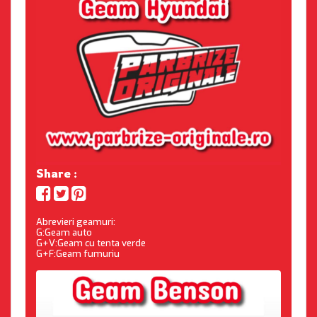
Share :
Abrevieri geamuri:
G:Geam auto
G+V:Geam cu tenta verde
G+F:Geam fumuriu