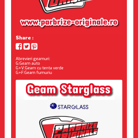
Share :
Abrevieri geamuri:
G:Geam auto
G+V:Geam cu tenta verde
G+F:Geam fumuriu