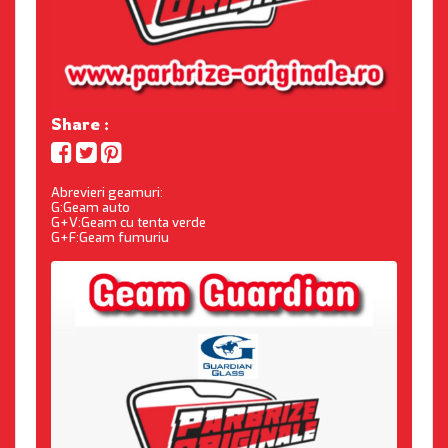
Share :
Abrevieri geamuri:
G:Geam auto
G+V:Geam cu tenta verde
G+F:Geam fumuriu