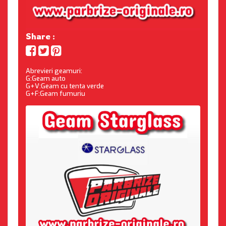
Share :
Abrevieri geamuri:
G:Geam auto
G+V:Geam cu tenta verde
G+F:Geam fumuriu