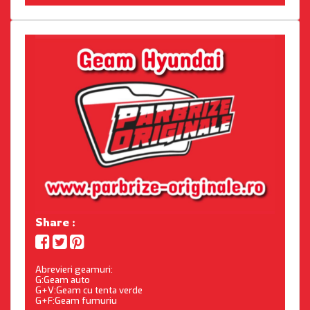
Share :
Abrevieri geamuri:
G:Geam auto
G+V:Geam cu tenta verde
G+F:Geam fumuriu