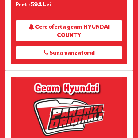
Pret : 594 Lei
Cere oferta geam HYUNDAI
COUNTY
Suna vanzatorul