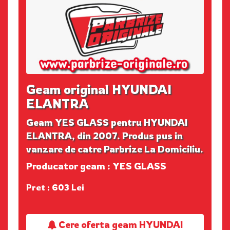
Geam original HYUNDAI
ELANTRA
Geam YES GLASS pentru HYUNDAI
ELANTRA, din 2007. Produs pus in
vanzare de catre Parbrize La Domiciliu.
Producator geam : YES GLASS
Pret : 603 Lei
Cere oferta geam HYUNDAI