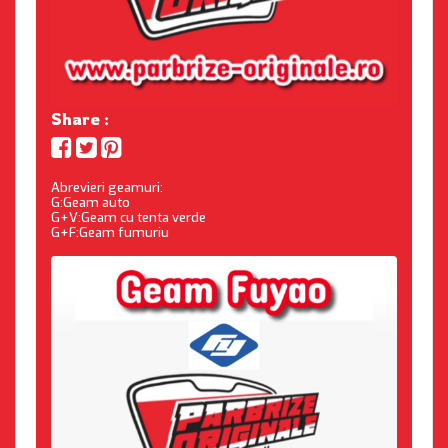
Share :
Abrevieri geamuri:
G:Geam auto
G+V:Geam cu tenta verde
G+F:Geam fumuriu