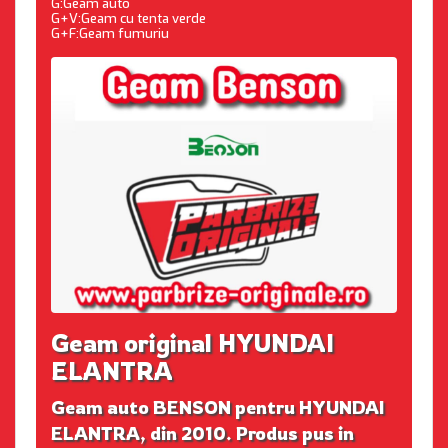
G:Geam auto
G+V:Geam cu tenta verde
G+F:Geam fumuriu
Geam original HYUNDAI
ELANTRA
Geam auto BENSON pentru HYUNDAI
ELANTRA, din 2010. Produs pus in