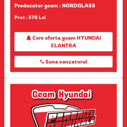
Producator geam : NORDGLASS
Pret : 576 Lei
Cere oferta geam HYUNDAI
ELANTRA
Suna vanzatorul