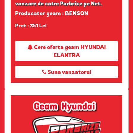
vanzare de catre Parbrize pe Net.
Producator geam : BENSON
Pret : 351 Lei
Cere oferta geam HYUNDAI
ELANTRA
Suna vanzatorul