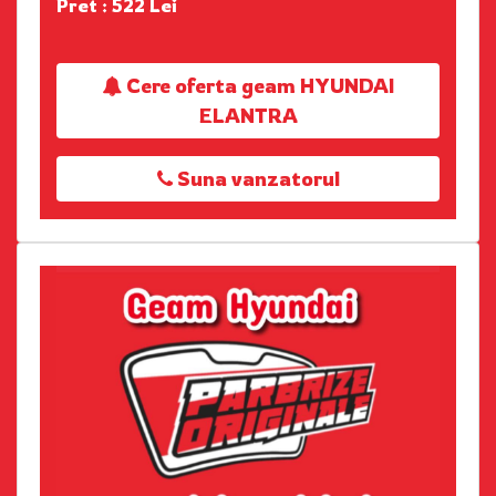
Pret : 522 Lei
Cere oferta geam HYUNDAI
ELANTRA
Suna vanzatorul