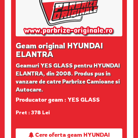
Geam original HYUNDAI
ELANTRA
Geamuri YES GLASS pentru HYUNDAI
ELANTRA, din 2008. Produs pus in
vanzare de catre Parbrize Camioane si
Autocare.
Producator geam : YES GLASS
Pret : 378 Lei
Cere oferta geam HYUNDAI