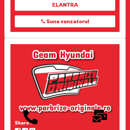
ELANTRA
Suna vanzatorul
Share :