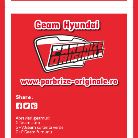
Share :
Abrevieri geamuri:
G:Geam auto
G+V:Geam cu tenta verde
G+F:Geam fumuriu