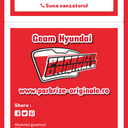
Suna vanzatorul
Share :
Abrevieri geamuri: