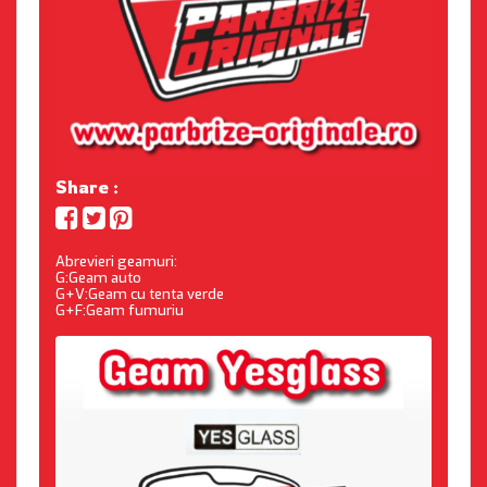
Share :
Abrevieri geamuri:
G:Geam auto
G+V:Geam cu tenta verde
G+F:Geam fumuriu