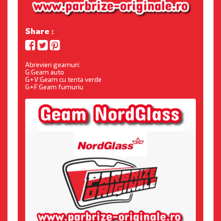
Share :
Abrevieri geamuri:
G:Geam auto
G+V:Geam cu tenta verde
G+F:Geam fumuriu