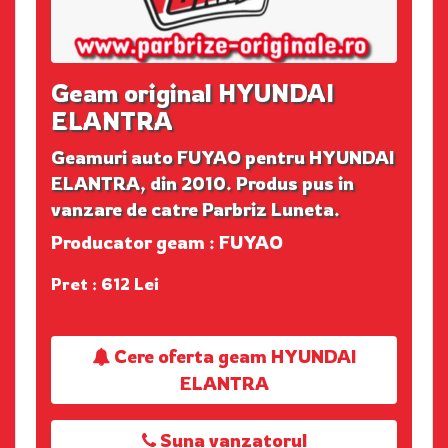
Geam original HYUNDAI
ELANTRA
Geamuri auto FUYAO pentru HYUNDAI
ELANTRA, din 2010. Produs pus in
vanzare de catre Parbriz Luneta.
Producator geam : FUYAO
Pret : 612 Lei
Cere oferta geam HYUNDAI
ELANTRA
Suna vanzatorul