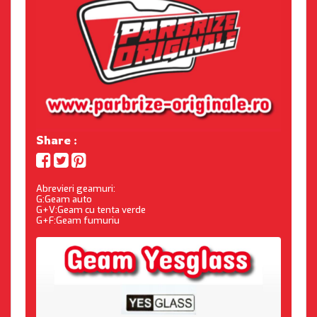
Share :
Abrevieri geamuri:
G:Geam auto
G+V:Geam cu tenta verde
G+F:Geam fumuriu