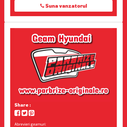
Suna vanzatorul
Share :
Abrevieri geamuri: