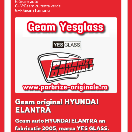
G:Geam auto
G+V:Geam cu tenta verde
G+F:Geam fumuriu
Geam original HYUNDAI
ELANTRA
Geam auto HYUNDAI ELANTRA an
fabricatie 2005, marca YES GLASS.