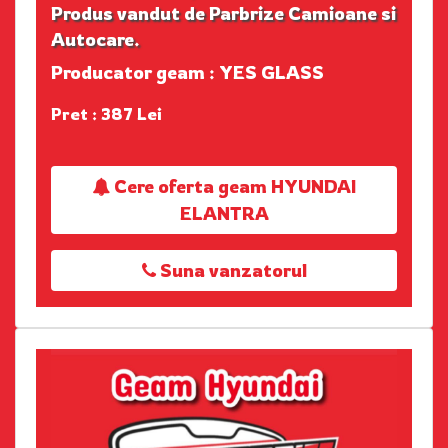
Produs vandut de Parbrize Camioane si
Autocare.
Producator geam : YES GLASS
Pret : 387 Lei
Cere oferta geam HYUNDAI
ELANTRA
Suna vanzatorul