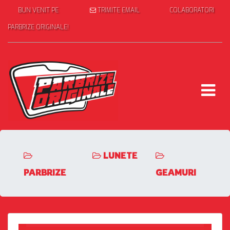
BUN VENIT PE
TRIMITE EMAIL
COLABORATORI
PARBRIZE ORIGINALE!
LUNETE
PARBRIZE
GEAMURI