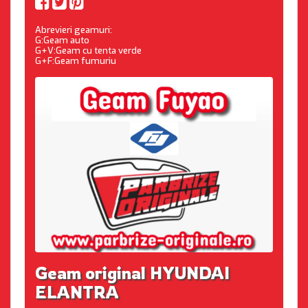
Abrevieri geamuri:
G:Geam auto
G+V:Geam cu tenta verde
G+F:Geam fumuriu
Geam original HYUNDAI
ELANTRA