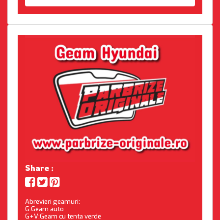
Share :
Abrevieri geamuri:
G:Geam auto
G+V:Geam cu tenta verde