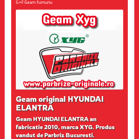
G+F:Geam fumuriu
Geam original HYUNDAI
ELANTRA
Geam HYUNDAI ELANTRA an
fabricatie 2010, marca XYG. Produs
vandut de Parbriz Bucuresti.