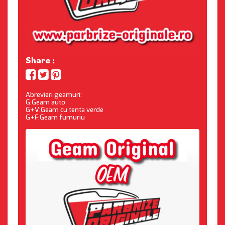
Share :
Abrevieri geamuri:
G:Geam auto
G+V:Geam cu tenta verde
G+F:Geam fumuriu