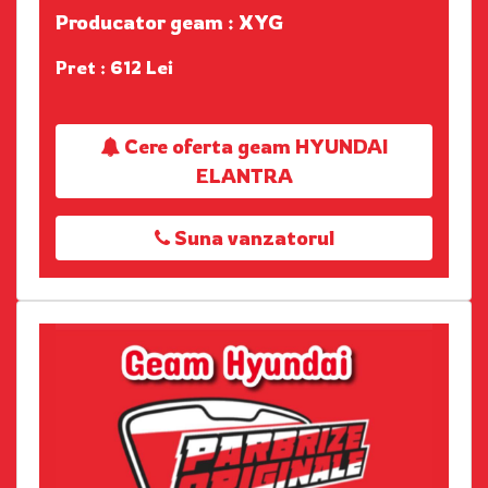
Producator geam : XYG
Pret : 612 Lei
Cere oferta geam HYUNDAI
ELANTRA
Suna vanzatorul