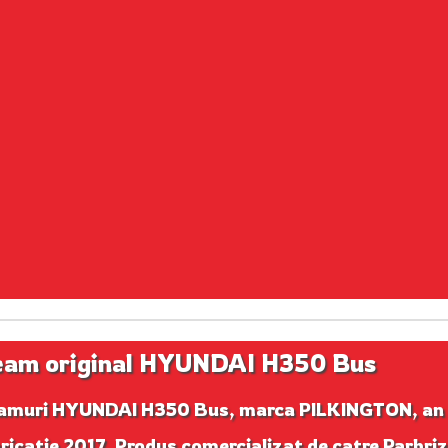
am original HYUNDAI H350 Bus
amuri HYUNDAI H350 Bus, marca PILKINGTON, an
ricatie 2017. Produs comercializat de catre Parbri