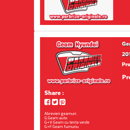
Ge
201
Pr
Pr
Share :
Abrevieri geamuri:
G:Geam auto
G+V:Geam cu tenta verde
G+F:Geam fumuriu