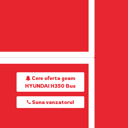
Cere oferta geam
HYUNDAI H350 Bus
Suna vanzatorul