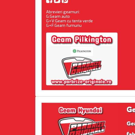
Abrevieri geamuri:
G:Geam auto
G+V:Geam cu tenta verde
G+F:Geam fumuriu
Ge
Ge
fab