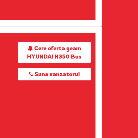
Cere oferta geam
HYUNDAI H350 Bus
Suna vanzatorul