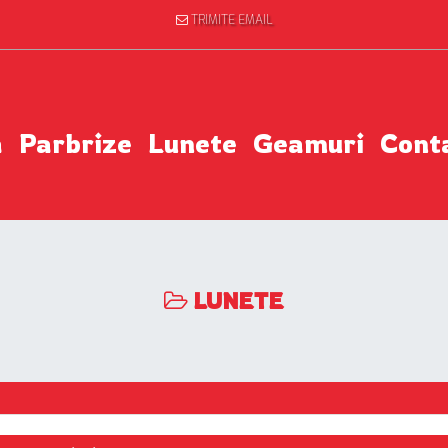
TRIMITE EMAIL
a
Parbrize
Lunete
Geamuri
Cont
LUNETE