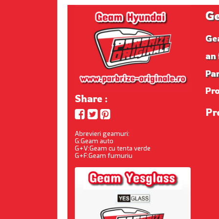
Ge
Ge
an 
Par
Pr
Share :
Pr
Abrevieri geamuri:
G:Geam auto
G+V:Geam cu tenta verde
G+F:Geam fumuriu