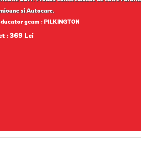
mioane si Autocare.
oducator geam : PILKINGTON
et : 369 Lei