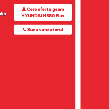
Cere oferta geam
din
HYUNDAI H350 Bus
Suna vanzatorul