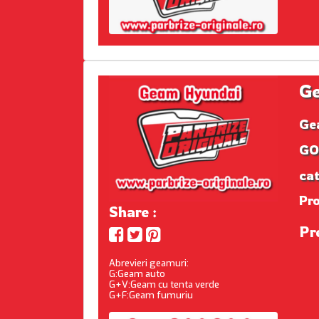
Ge
Ge
GOB
cat
Pr
Share :
Pr
Abrevieri geamuri:
G:Geam auto
G+V:Geam cu tenta verde
G+F:Geam fumuriu