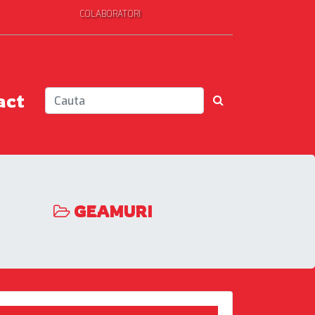
COLABORATORI
act
GEAMURI