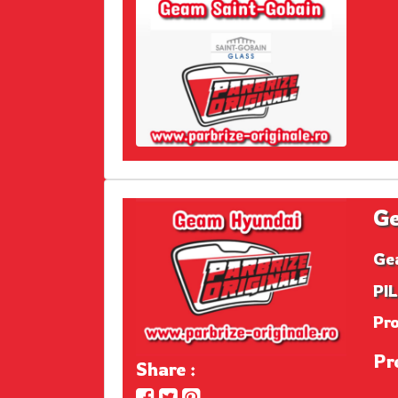
Ge
Ge
PI
Pr
Pr
Share :