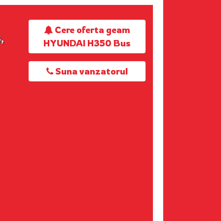
Cere oferta geam
,
HYUNDAI H350 Bus
Suna vanzatorul