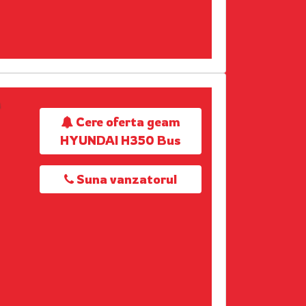
Cere oferta geam
HYUNDAI H350 Bus
Suna vanzatorul