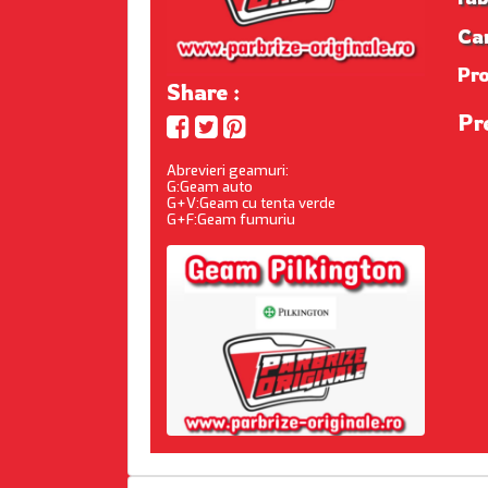
Ca
Pr
Share :
Pr
Abrevieri geamuri:
G:Geam auto
G+V:Geam cu tenta verde
G+F:Geam fumuriu