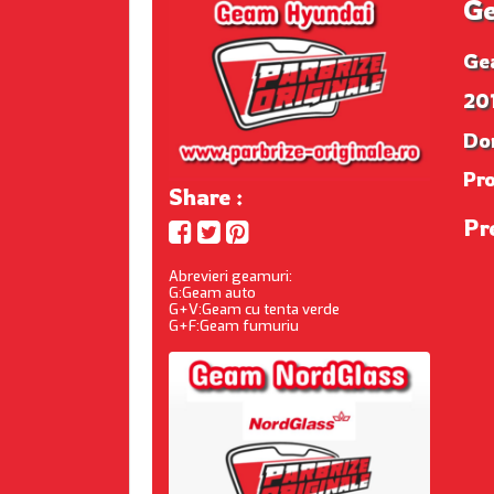
Ge
Ge
201
Dom
Pr
Share :
Pr
Abrevieri geamuri:
G:Geam auto
G+V:Geam cu tenta verde
G+F:Geam fumuriu