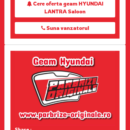
Cere oferta geam HYUNDAI
LANTRA Saloon
Suna vanzatorul
Share :