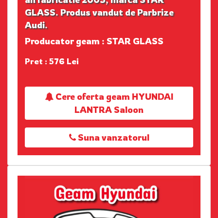
GLASS. Produs vandut de Parbrize
Audi.
Producator geam : STAR GLASS
Pret : 576 Lei
Cere oferta geam HYUNDAI
LANTRA Saloon
Suna vanzatorul