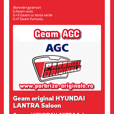
Abrevieri geamuri:
G:Geam auto
G+V:Geam cu tenta verde
G+F:Geam fumuriu
Geam original HYUNDAI
LANTRA Saloon