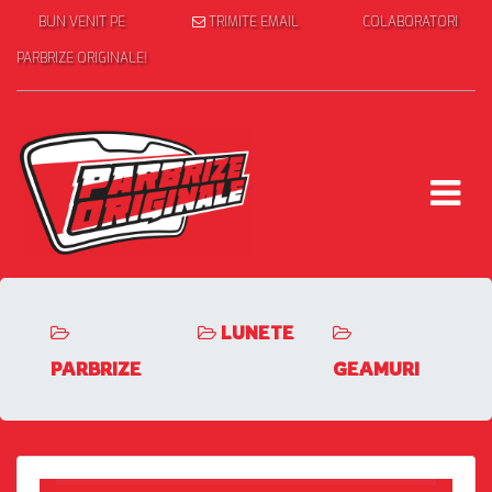
BUN VENIT PE
TRIMITE EMAIL
COLABORATORI
PARBRIZE ORIGINALE!
LUNETE
PARBRIZE
GEAMURI