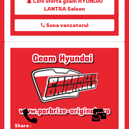
Cere oferta geam HYUNDAI
LANTRA Saloon
Suna vanzatorul
Share :