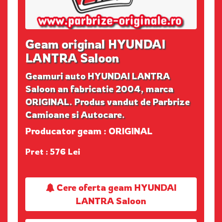
Geam original HYUNDAI
LANTRA Saloon
Geamuri auto HYUNDAI LANTRA
Saloon an fabricatie 2004, marca
ORIGINAL. Produs vandut de Parbrize
Camioane si Autocare.
Producator geam : ORIGINAL
Pret : 576 Lei
Cere oferta geam HYUNDAI
LANTRA Saloon