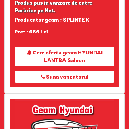
Produs pus in vanzare de catre
Parbrize pe Net.
Producator geam : SPLINTEX
Pret : 666 Lei
Cere oferta geam HYUNDAI
LANTRA Saloon
Suna vanzatorul