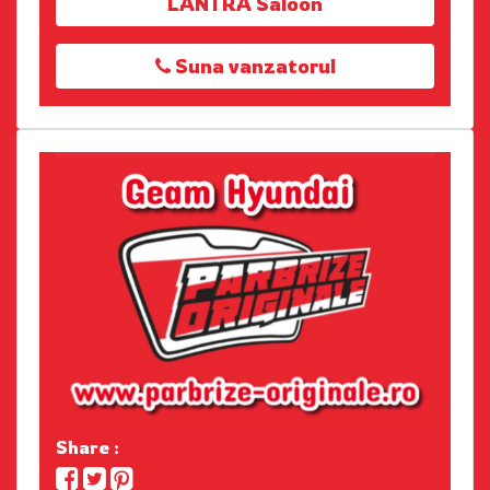
LANTRA Saloon
Suna vanzatorul
Share :