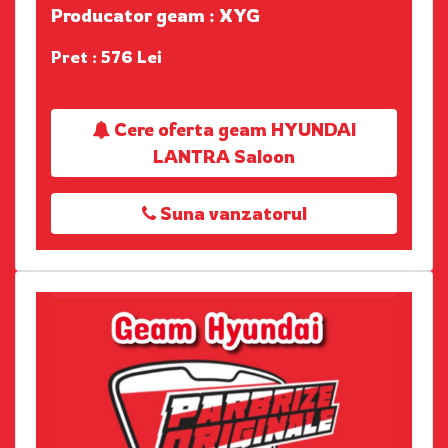
Producator geam : XYG
Pret : 576 Lei
Cere oferta geam HYUNDAI
LANTRA Saloon
Suna vanzatorul