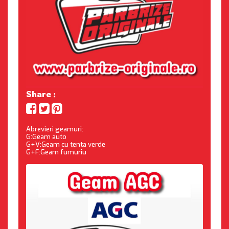
Share :
Abrevieri geamuri:
G:Geam auto
G+V:Geam cu tenta verde
G+F:Geam fumuriu