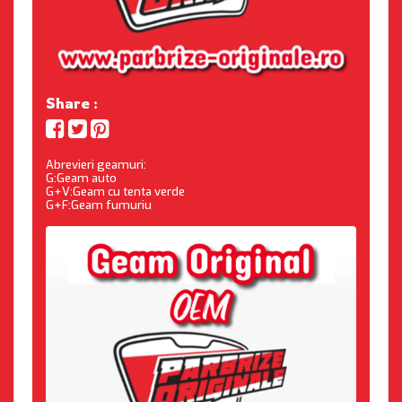
Share :
Abrevieri geamuri:
G:Geam auto
G+V:Geam cu tenta verde
G+F:Geam fumuriu