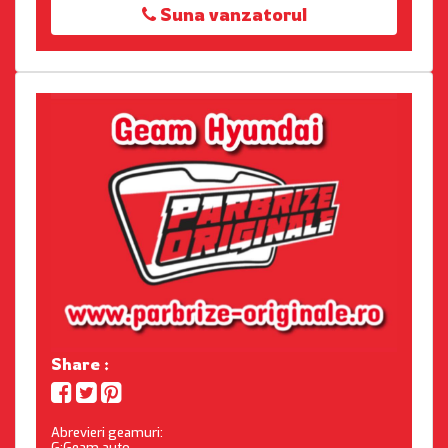
Suna vanzatorul
Share :
Abrevieri geamuri:
G:Geam auto