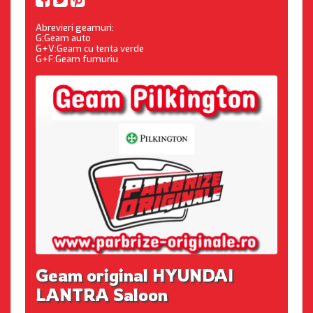
Abrevieri geamuri:
G:Geam auto
G+V:Geam cu tenta verde
G+F:Geam fumuriu
Geam original HYUNDAI
LANTRA Saloon