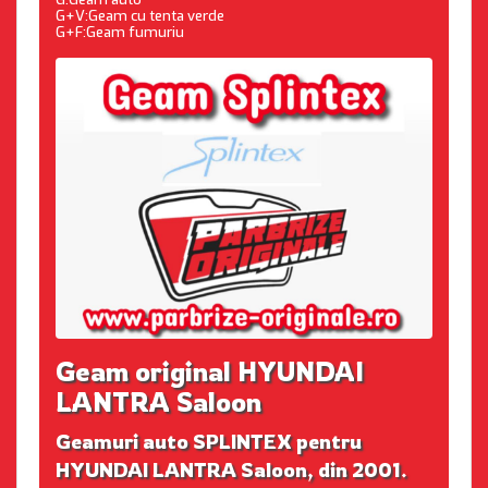
G+V:Geam cu tenta verde
G+F:Geam fumuriu
Geam original HYUNDAI
LANTRA Saloon
Geamuri auto SPLINTEX pentru
HYUNDAI LANTRA Saloon, din 2001.