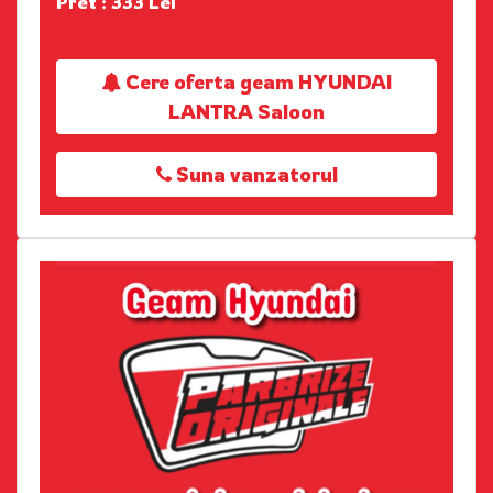
Pret : 333 Lei
Cere oferta geam HYUNDAI
LANTRA Saloon
Suna vanzatorul