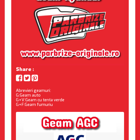
Share :
Abrevieri geamuri:
G:Geam auto
G+V:Geam cu tenta verde
G+F:Geam fumuriu