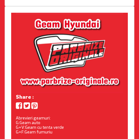
Share :
Abrevieri geamuri:
G:Geam auto
G+V:Geam cu tenta verde
G+F:Geam fumuriu