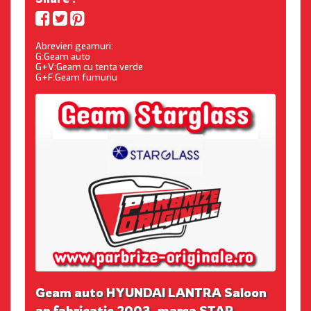
Abrevieri geamuri:
G:Geam auto
G+V:Geam cu tenta verde
G+F:Geam fumuriu
Geam auto HYUNDAI LANTRA Saloon
an fabricatie 2003, marca STAR