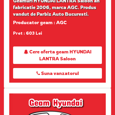
Geamuri HYUNDAI LANTRA Saloon an
fabricatie 2006, marca AGC. Produs
vandut de Parbiz Auto Bucuresti.
Producator geam : AGC
Pret : 603 Lei
Cere oferta geam HYUNDAI
LANTRA Saloon
Suna vanzatorul