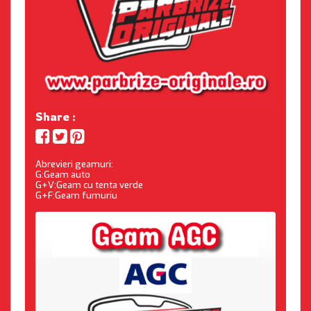
Share :
Abrevieri geamuri:
G:Geam auto
G+V:Geam cu tenta verde
G+F:Geam fumuriu