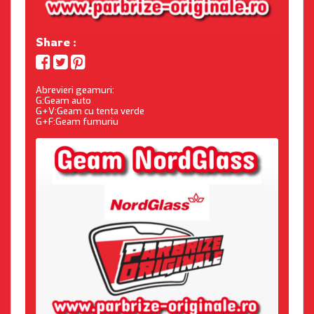
Share :
Abrevieri geamuri:
G:Geam auto
G+V:Geam cu tenta verde
G+F:Geam fumuriu