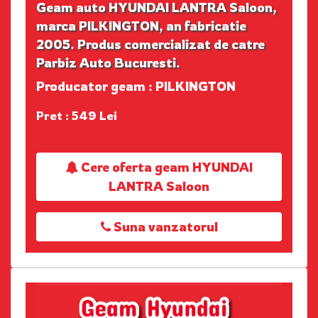
Geam auto HYUNDAI LANTRA Saloon,
marca PILKINGTON, an fabricatie
2005. Produs comercializat de catre
Parbiz Auto Bucuresti.
Producator geam : PILKINGTON
Pret : 549 Lei
Cere oferta geam HYUNDAI
LANTRA Saloon
Suna vanzatorul