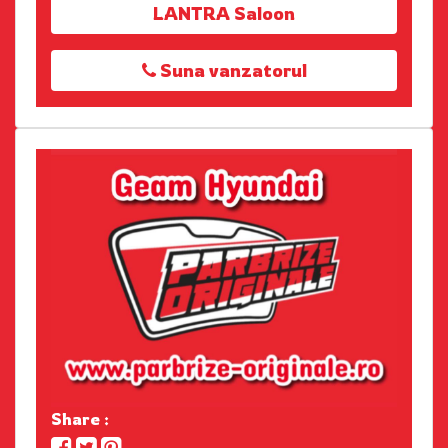
LANTRA Saloon
Suna vanzatorul
Share :