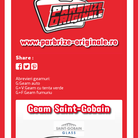
Share :
Abrevieri geamuri:
G:Geam auto
G+V:Geam cu tenta verde
G+F:Geam fumuriu