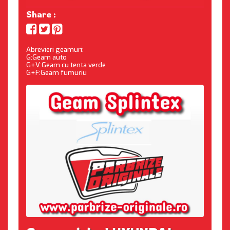
Share :
Abrevieri geamuri:
G:Geam auto
G+V:Geam cu tenta verde
G+F:Geam fumuriu