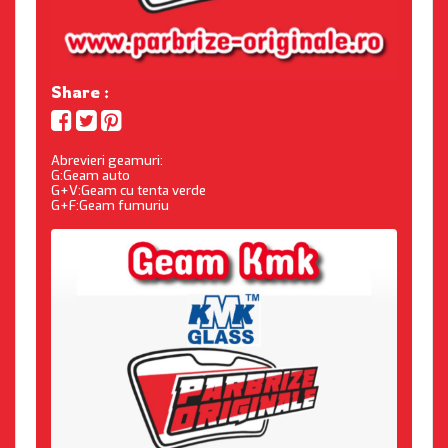
Share :
Abrevieri geamuri:
G:Geam auto
G+V:Geam cu tenta verde
G+F:Geam fumuriu