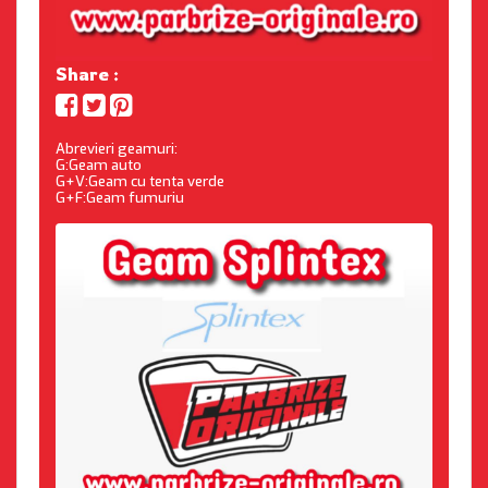
Share :
Abrevieri geamuri:
G:Geam auto
G+V:Geam cu tenta verde
G+F:Geam fumuriu