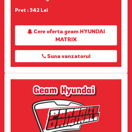
Pret : 342 Lei
Cere oferta geam HYUNDAI
MATRIX
Suna vanzatorul