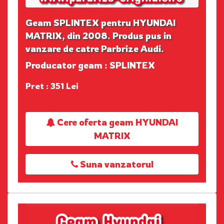
Geam SPLINTEX pentru HYUNDAI
MATRIX, din 2008. Produs pus in
vanzare de catre Parbrize Audi.
Producator geam : SPLINTEX
Pret : 351 Lei
Cere oferta geam HYUNDAI
MATRIX
Suna vanzatorul