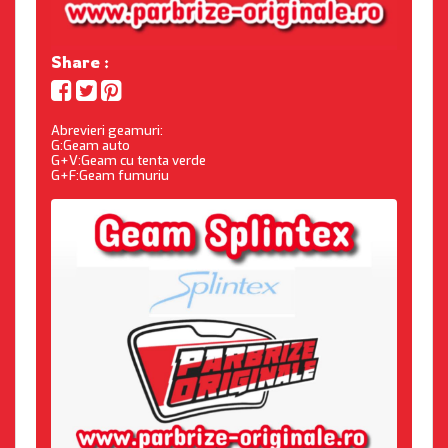
Share :
Abrevieri geamuri:
G:Geam auto
G+V:Geam cu tenta verde
G+F:Geam fumuriu