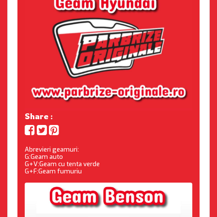
Share :
Abrevieri geamuri:
G:Geam auto
G+V:Geam cu tenta verde
G+F:Geam fumuriu