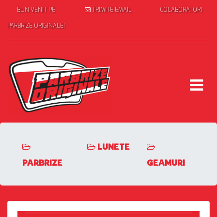
BUN VENIT PE
TRIMITE EMAIL
COLABORATORI
PARBRIZE ORIGINALE!
LUNETE
PARBRIZE
GEAMURI