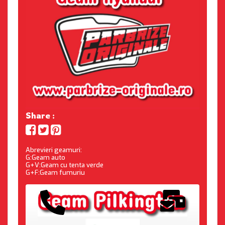
Share :
Abrevieri geamuri:
G:Geam auto
G+V:Geam cu tenta verde
G+F:Geam fumuriu