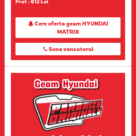
Pret : 612 Lei
Cere oferta geam HYUNDAI
MATRIX
Suna vanzatorul