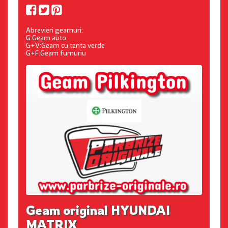
Abrevieri geamuri:
G:Geam auto
G+V:Geam cu tenta verde
G+F:Geam fumuriu
Geam original HYUNDAI
MATRIX