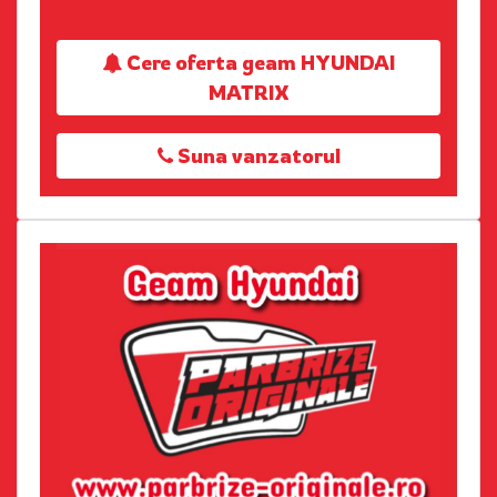
Cere oferta geam HYUNDAI
MATRIX
Suna vanzatorul