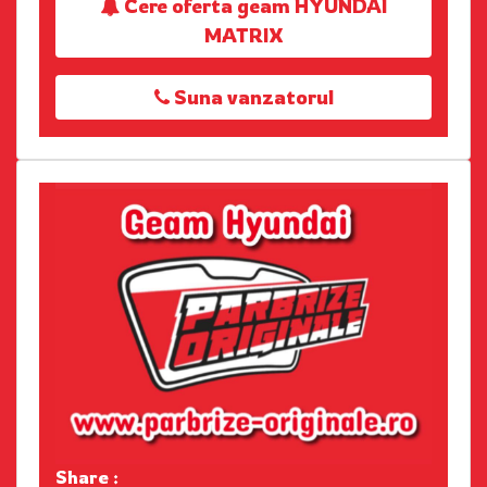
Cere oferta geam HYUNDAI
MATRIX
Suna vanzatorul
Share :