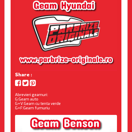
Share :
Abrevieri geamuri:
G:Geam auto
G+V:Geam cu tenta verde
G+F:Geam fumuriu