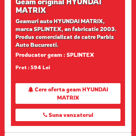
Geam original HYUNDAI
MATRIX
Geamuri auto HYUNDAI MATRIX,
marca SPLINTEX, an fabricatie 2003.
Produs comercializat de catre Parbiz
Auto Bucuresti.
Producator geam : SPLINTEX
Pret : 594 Lei
Cere oferta geam HYUNDAI
MATRIX
Suna vanzatorul