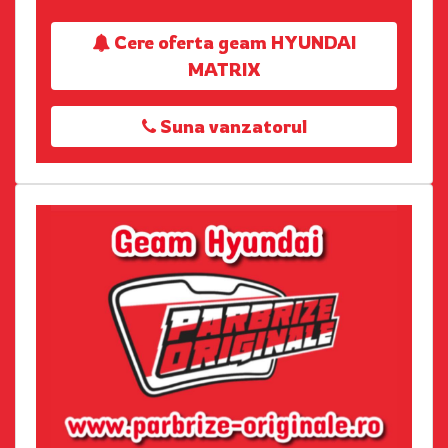
Cere oferta geam HYUNDAI
MATRIX
Suna vanzatorul