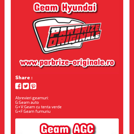
Share :
Abrevieri geamuri:
G:Geam auto
G+V:Geam cu tenta verde
G+F:Geam fumuriu