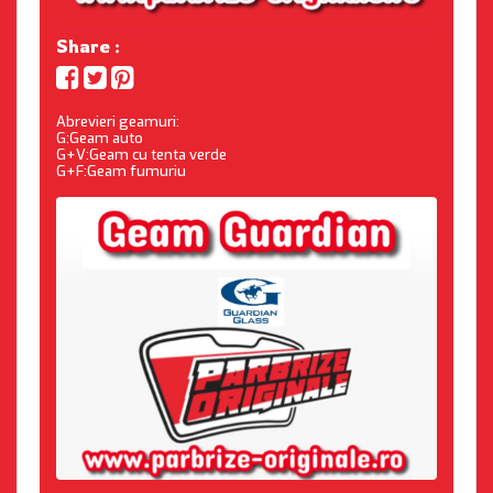
Share :
Abrevieri geamuri:
G:Geam auto
G+V:Geam cu tenta verde
G+F:Geam fumuriu