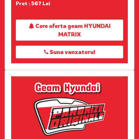
Pret : 567 Lei
Cere oferta geam HYUNDAI
MATRIX
Suna vanzatorul