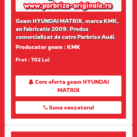
Geam HYUNDAI MATRIX, marca KMK,
an fabricatie 2009. Produs
comercializat de catre Parbrize Audi.
Producator geam : KMK
Pret : 702 Lei
Cere oferta geam HYUNDAI
MATRIX
Suna vanzatorul