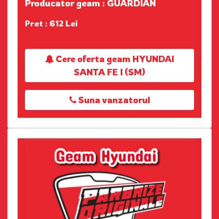
Producator geam : GUARDIAN
Pret : 612 Lei
Cere oferta geam HYUNDAI
SANTA FE I (SM)
Suna vanzatorul