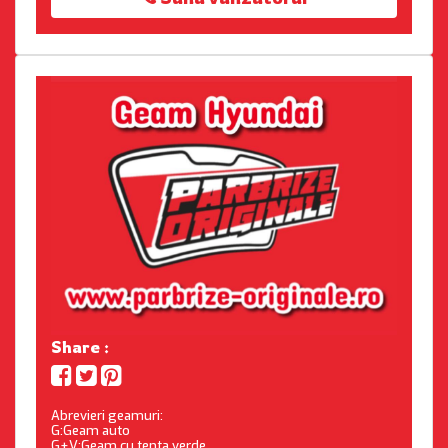
Share :
Abrevieri geamuri:
G:Geam auto
G+V:Geam cu tenta verde