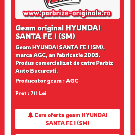
Geam original HYUNDAI
SANTA FE I (SM)
Geam HYUNDAI SANTA FE I (SM),
marca AGC, an fabricatie 2005.
Produs comercializat de catre Parbiz
Auto Bucuresti.
Producator geam : AGC
Pret : 711 Lei
Cere oferta geam HYUNDAI
SANTA FE I (SM)