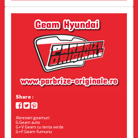
Share :
Abrevieri geamuri:
G:Geam auto
G+V:Geam cu tenta verde
G+F:Geam fumuriu