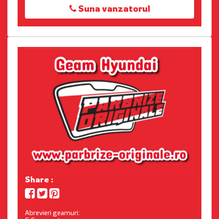
Suna vanzatorul
Share :
Abrevieri geamuri: