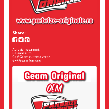
Share :
Abrevieri geamuri:
G:Geam auto
G+V:Geam cu tenta verde
G+F:Geam fumuriu