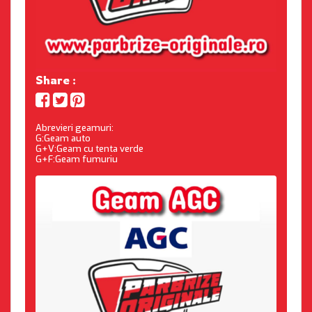
Share :
Abrevieri geamuri:
G:Geam auto
G+V:Geam cu tenta verde
G+F:Geam fumuriu