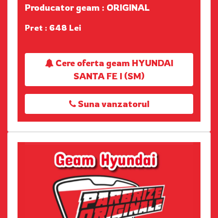
Producator geam : ORIGINAL
Pret : 648 Lei
Cere oferta geam HYUNDAI
SANTA FE I (SM)
Suna vanzatorul