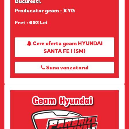
Bucuresti.
Producator geam : XYG
Pret : 693 Lei
Cere oferta geam HYUNDAI
SANTA FE I (SM)
Suna vanzatorul