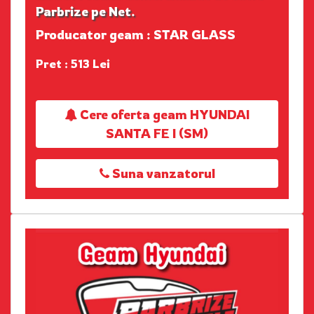
Parbrize pe Net.
Producator geam : STAR GLASS
Pret : 513 Lei
Cere oferta geam HYUNDAI
SANTA FE I (SM)
Suna vanzatorul