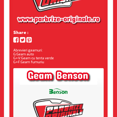
Share :
Abrevieri geamuri:
G:Geam auto
G+V:Geam cu tenta verde
G+F:Geam fumuriu