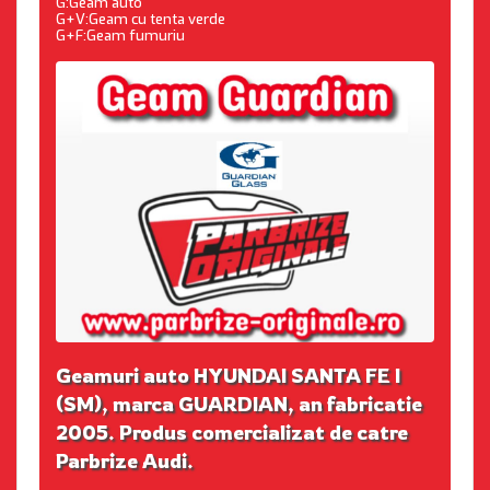
G:Geam auto
G+V:Geam cu tenta verde
G+F:Geam fumuriu
Geamuri auto HYUNDAI SANTA FE I
(SM), marca GUARDIAN, an fabricatie
2005. Produs comercializat de catre
Parbrize Audi.