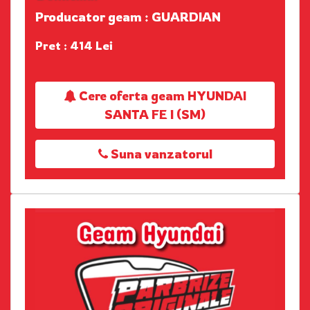
Producator geam : GUARDIAN
Pret : 414 Lei
Cere oferta geam HYUNDAI
SANTA FE I (SM)
Suna vanzatorul