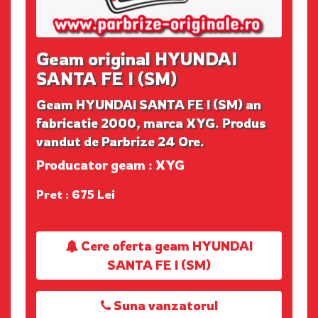
Geam original HYUNDAI
SANTA FE I (SM)
Geam HYUNDAI SANTA FE I (SM) an
fabricatie 2000, marca XYG. Produs
vandut de Parbrize 24 Ore.
Producator geam : XYG
Pret : 675 Lei
Cere oferta geam HYUNDAI
SANTA FE I (SM)
Suna vanzatorul