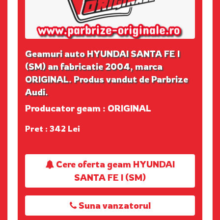
Geamuri auto HYUNDAI SANTA FE I
(SM) an fabricatie 2004, marca
ORIGINAL. Produs vandut de Parbrize
Audi.
Producator geam : ORIGINAL
Pret : 342 Lei
Cere oferta geam HYUNDAI
SANTA FE I (SM)
Suna vanzatorul