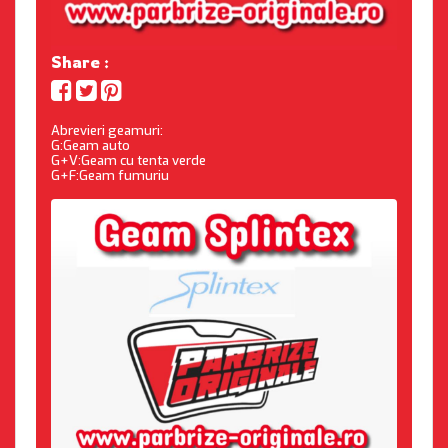
Share :
Abrevieri geamuri:
G:Geam auto
G+V:Geam cu tenta verde
G+F:Geam fumuriu