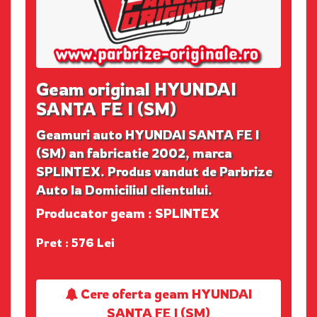
Geam original HYUNDAI
SANTA FE I (SM)
Geamuri auto HYUNDAI SANTA FE I
(SM) an fabricatie 2002, marca
SPLINTEX. Produs vandut de Parbrize
Auto la Domiciliul clientului.
Producator geam : SPLINTEX
Pret : 576 Lei
Cere oferta geam HYUNDAI
SANTA FE I (SM)