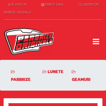
BUN VENIT PE
TRIMITE EMAIL
COLABORATORI
PARBRIZE ORIGINALE!
LUNETE
PARBRIZE
GEAMURI