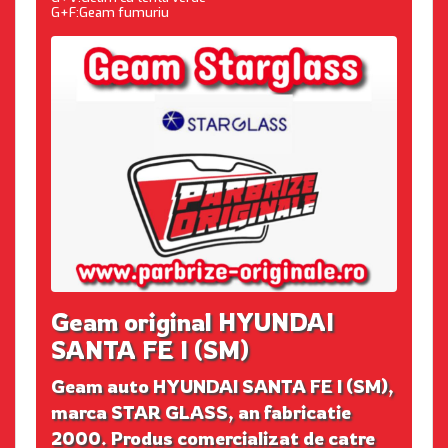
G+F:Geam fumuriu
Geam original HYUNDAI
SANTA FE I (SM)
Geam auto HYUNDAI SANTA FE I (SM),
marca STAR GLASS, an fabricatie
2000. Produs comercializat de catre