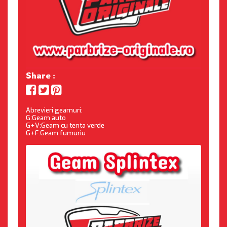
Share :
Abrevieri geamuri:
G:Geam auto
G+V:Geam cu tenta verde
G+F:Geam fumuriu