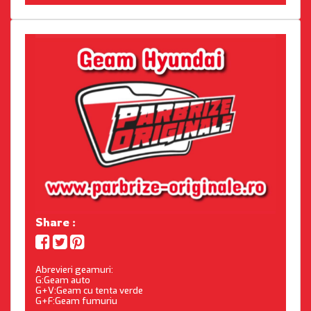
Share :
Abrevieri geamuri:
G:Geam auto
G+V:Geam cu tenta verde
G+F:Geam fumuriu