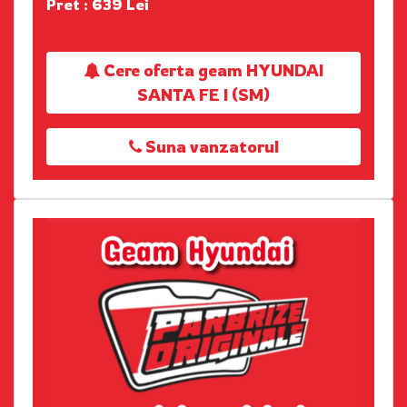
Pret : 639 Lei
Cere oferta geam HYUNDAI
SANTA FE I (SM)
Suna vanzatorul