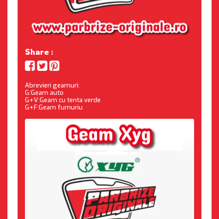
Share :
Abrevieri geamuri:
G:Geam auto
G+V:Geam cu tenta verde
G+F:Geam fumuriu