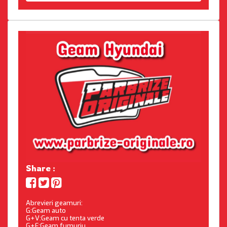
Share :
Abrevieri geamuri:
G:Geam auto
G+V:Geam cu tenta verde
G+F:Geam fumuriu