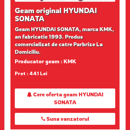
Geam original HYUNDAI
SONATA
Geam HYUNDAI SONATA, marca KMK,
an fabricatie 1993. Produs
comercializat de catre Parbrize La
Domiciliu.
Producator geam : KMK
Pret : 441 Lei
Cere oferta geam HYUNDAI
SONATA
Suna vanzatorul