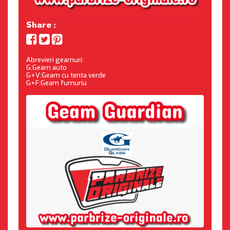
Share :
Abrevieri geamuri:
G:Geam auto
G+V:Geam cu tenta verde
G+F:Geam fumuriu