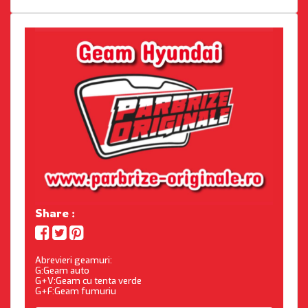
Share :
Abrevieri geamuri:
G:Geam auto
G+V:Geam cu tenta verde
G+F:Geam fumuriu