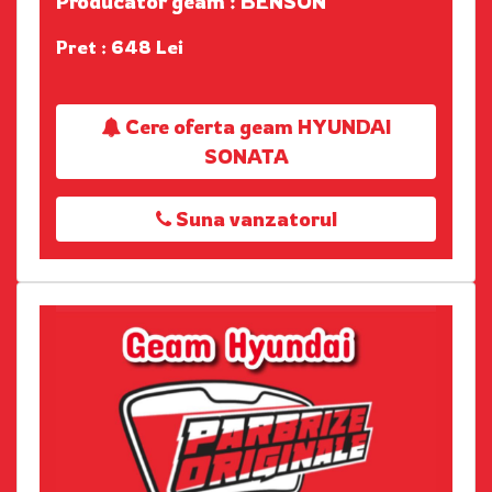
Producator geam : BENSON
Pret : 648 Lei
Cere oferta geam HYUNDAI
SONATA
Suna vanzatorul