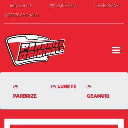
BUN VENIT PE
TRIMITE EMAIL
COLABORATORI
PARBRIZE ORIGINALE!
LUNETE
PARBRIZE
GEAMURI