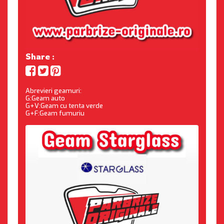
Share :
Abrevieri geamuri:
G:Geam auto
G+V:Geam cu tenta verde
G+F:Geam fumuriu