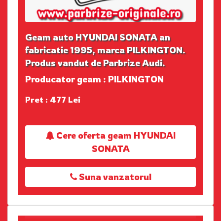
Geam auto HYUNDAI SONATA an
fabricatie 1995, marca PILKINGTON.
Produs vandut de Parbrize Audi.
Producator geam : PILKINGTON
Pret : 477 Lei
Cere oferta geam HYUNDAI
SONATA
Suna vanzatorul