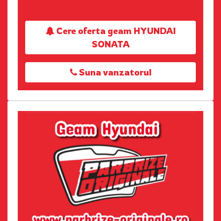
Cere oferta geam HYUNDAI
SONATA
Suna vanzatorul