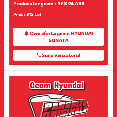
Producator geam : YES GLASS
Pret : 315 Lei
Cere oferta geam HYUNDAI
SONATA
Suna vanzatorul