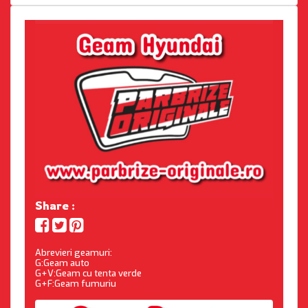
Share :
Abrevieri geamuri:
G:Geam auto
G+V:Geam cu tenta verde
G+F:Geam fumuriu