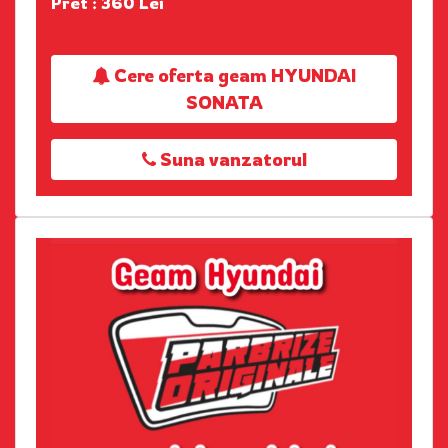
Pret : 360 Lei
Cere oferta geam HYUNDAI
SONATA
Suna vanzatorul