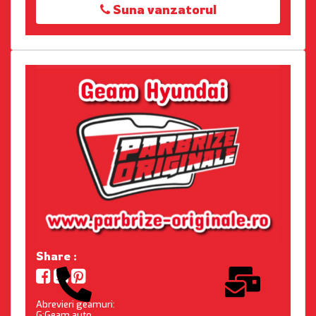
Suna vanzatorul
Share :
Abrevieri geamuri:
G:Geam auto