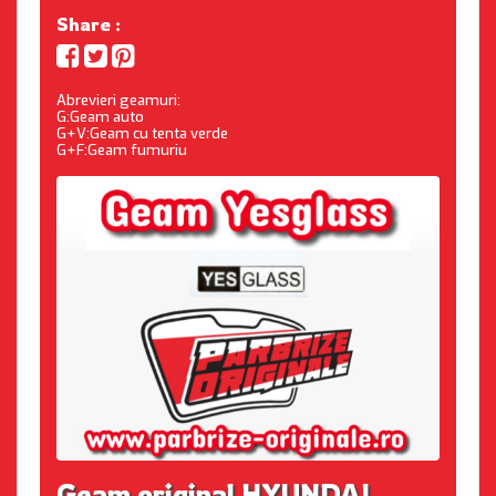
Share :
Abrevieri geamuri:
G:Geam auto
G+V:Geam cu tenta verde
G+F:Geam fumuriu
Geam original HYUNDAI