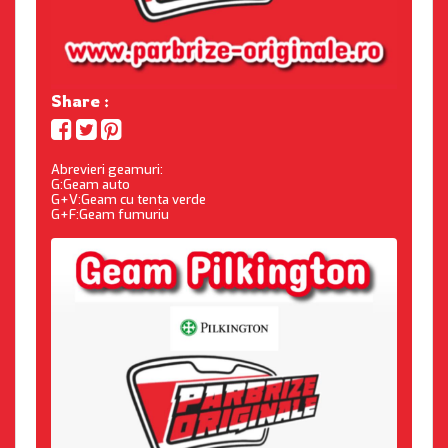
Share :
Abrevieri geamuri:
G:Geam auto
G+V:Geam cu tenta verde
G+F:Geam fumuriu