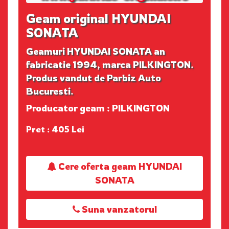
Geam original HYUNDAI
SONATA
Geamuri HYUNDAI SONATA an
fabricatie 1994, marca PILKINGTON.
Produs vandut de Parbiz Auto
Bucuresti.
Producator geam : PILKINGTON
Pret : 405 Lei
Cere oferta geam HYUNDAI
SONATA
Suna vanzatorul