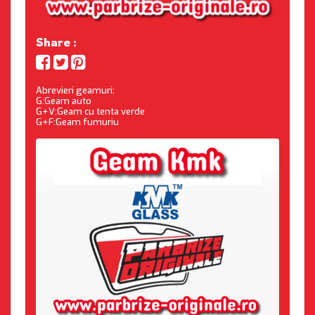
Share :
Abrevieri geamuri:
G:Geam auto
G+V:Geam cu tenta verde
G+F:Geam fumuriu