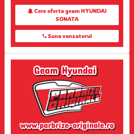
Cere oferta geam HYUNDAI
SONATA
Suna vanzatorul