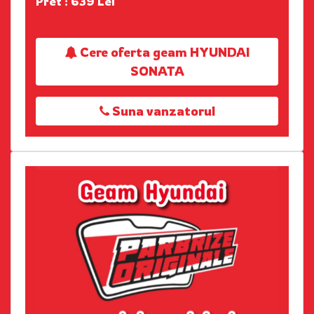
Pret : 639 Lei
Cere oferta geam HYUNDAI
SONATA
Suna vanzatorul