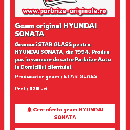
Geam original HYUNDAI
SONATA
Geamuri STAR GLASS pentru
HYUNDAI SONATA, din 1994. Produs
pus in vanzare de catre Parbrize Auto
la Domiciliul clientului.
Producator geam : STAR GLASS
Pret : 639 Lei
Cere oferta geam HYUNDAI
SONATA