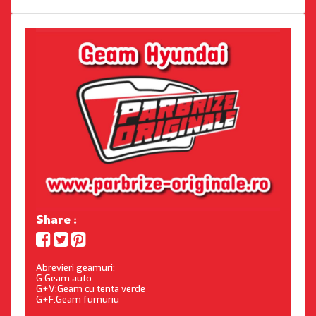
Share :
Abrevieri geamuri:
G:Geam auto
G+V:Geam cu tenta verde
G+F:Geam fumuriu