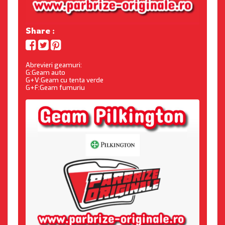
Share :
Abrevieri geamuri:
G:Geam auto
G+V:Geam cu tenta verde
G+F:Geam fumuriu