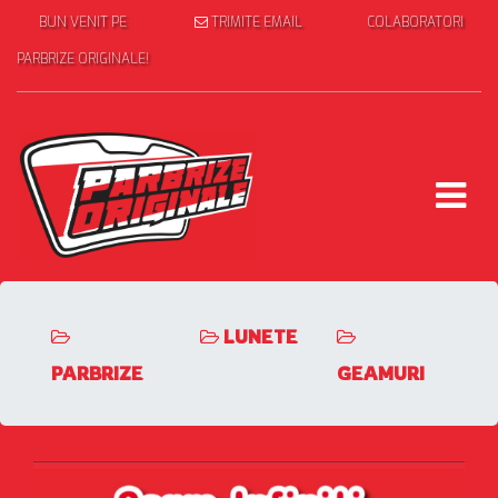
BUN VENIT PE
TRIMITE EMAIL
COLABORATORI
PARBRIZE ORIGINALE!
LUNETE
PARBRIZE
GEAMURI