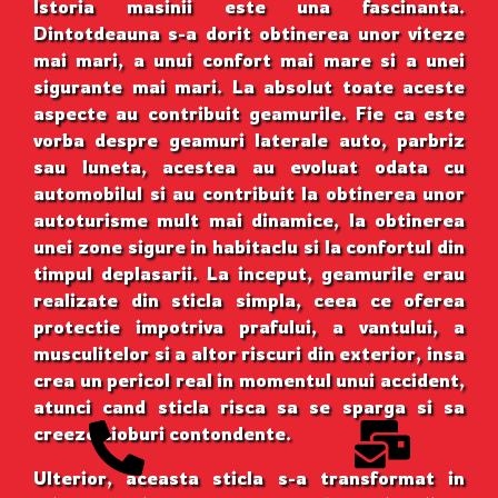
Istoria masinii este una fascinanta.
Dintotdeauna s-a dorit obtinerea unor viteze
mai mari, a unui confort mai mare si a unei
sigurante mai mari. La absolut toate aceste
aspecte au contribuit geamurile. Fie ca este
vorba despre geamuri laterale auto, parbriz
sau luneta, acestea au evoluat odata cu
automobilul si au contribuit la obtinerea unor
autoturisme mult mai dinamice, la obtinerea
unei zone sigure in habitaclu si la confortul din
timpul deplasarii. La inceput, geamurile erau
realizate din sticla simpla, ceea ce oferea
protectie impotriva prafului, a vantului, a
musculitelor si a altor riscuri din exterior, insa
crea un pericol real in momentul unui accident,
atunci cand sticla risca sa se sparga si sa
creeze cioburi contondente.
Ulterior, aceasta sticla s-a transformat in