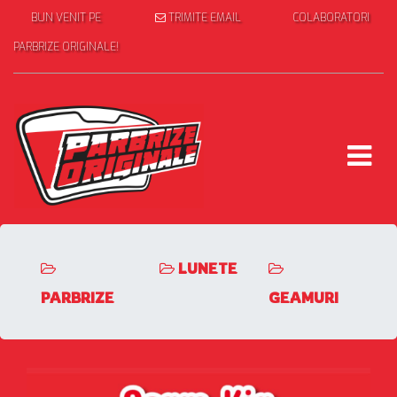
BUN VENIT PE
TRIMITE EMAIL
COLABORATORI
PARBRIZE ORIGINALE!
LUNETE
PARBRIZE
GEAMURI