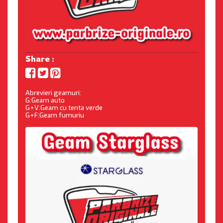
Share :
Abrevieri geamuri:
G:Geam auto
G+V:Geam cu tenta verde
G+F:Geam fumuriu