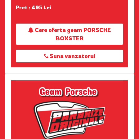
Pret : 495 Lei
Cere oferta geam PORSCHE
BOXSTER
Suna vanzatorul