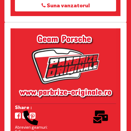
Suna vanzatorul
Share :
Abrevieri geamuri: