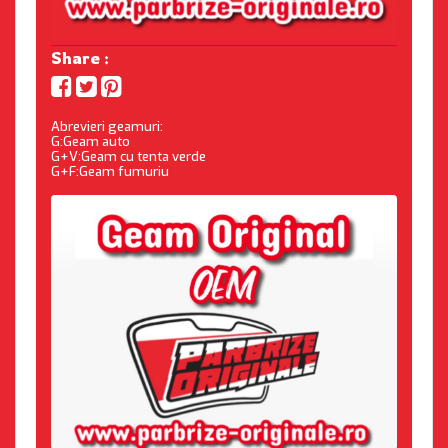
Share :
Abrevieri geamuri:
G:Geam auto
G+V:Geam cu tenta verde
G+F:Geam fumuriu