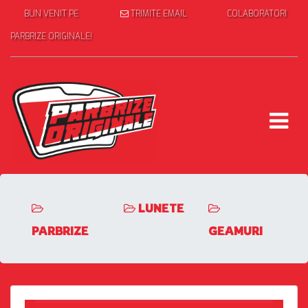
BUN VENIT PE
TRIMITE EMAIL
COLABORATORI
PARBRIZE ORIGINALE!
LUNETE
PARBRIZE
GEAMURI