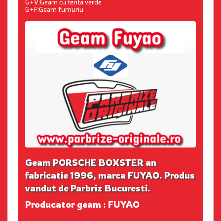
G+V:Geam cu tenta verde
G+F:Geam fumuriu
Geam PORSCHE BOXSTER an
fabricatie 1996, marca FUYAO. Produs
vandut de Parbriz Bucuresti.
Producator geam : FUYAO