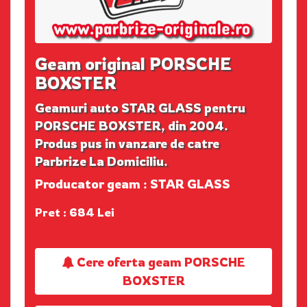
Geam original PORSCHE
BOXSTER
Geamuri auto STAR GLASS pentru
PORSCHE BOXSTER, din 2004.
Produs pus in vanzare de catre
Parbrize La Domiciliu.
Producator geam : STAR GLASS
Pret : 684 Lei
Cere oferta geam PORSCHE
BOXSTER