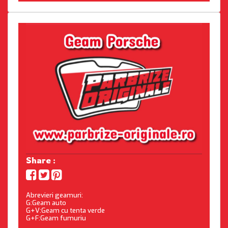
Share :
Abrevieri geamuri:
G:Geam auto
G+V:Geam cu tenta verde
G+F:Geam fumuriu