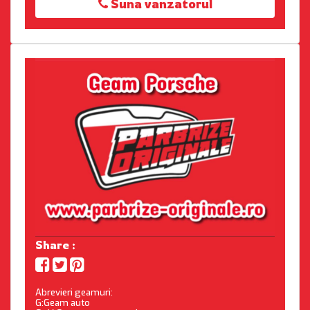
Suna vanzatorul
Share :
Abrevieri geamuri:
G:Geam auto