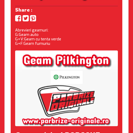
Share :
Abrevieri geamuri:
G:Geam auto
G+V:Geam cu tenta verde
G+F:Geam fumuriu