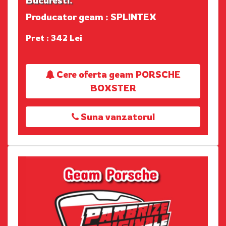
Producator geam : SPLINTEX
Pret : 342 Lei
Cere oferta geam PORSCHE
BOXSTER
Suna vanzatorul