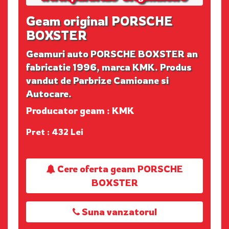
Geam original PORSCHE
BOXSTER
Geamuri auto PORSCHE BOXSTER an
fabricatie 1996, marca KMK. Produs
vandut de Parbrize Camioane si
Autocare.
Producator geam : KMK
Pret : 432 Lei
Cere oferta geam PORSCHE
BOXSTER
Suna vanzatorul