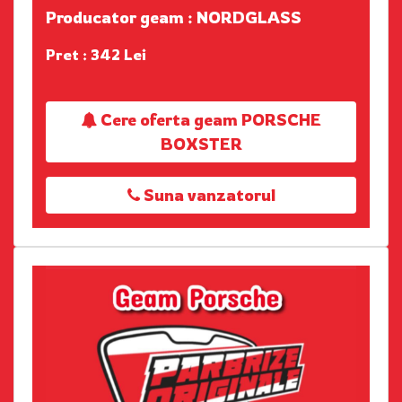
Producator geam : NORDGLASS
Pret : 342 Lei
Cere oferta geam PORSCHE
BOXSTER
Suna vanzatorul