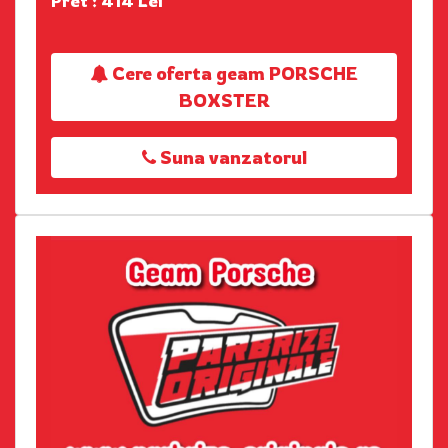
Pret : 414 Lei
Cere oferta geam PORSCHE
BOXSTER
Suna vanzatorul