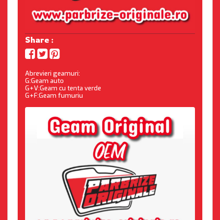
Share :
Abrevieri geamuri:
G:Geam auto
G+V:Geam cu tenta verde
G+F:Geam fumuriu