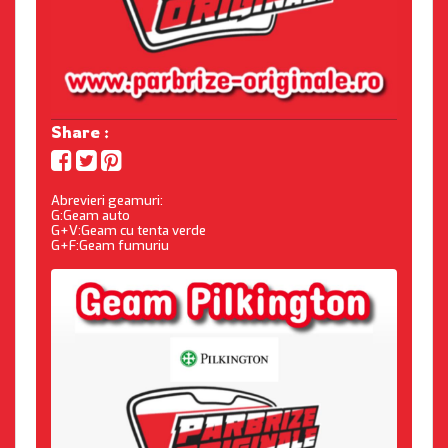
Share :
Abrevieri geamuri:
G:Geam auto
G+V:Geam cu tenta verde
G+F:Geam fumuriu