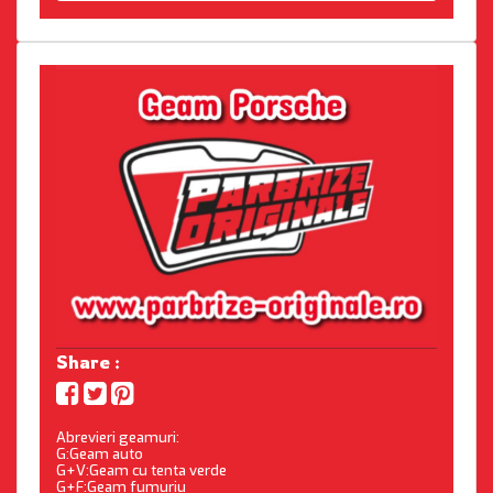
Share :
Abrevieri geamuri:
G:Geam auto
G+V:Geam cu tenta verde
G+F:Geam fumuriu