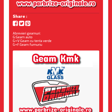
Share :
Abrevieri geamuri:
G:Geam auto
G+V:Geam cu tenta verde
G+F:Geam fumuriu