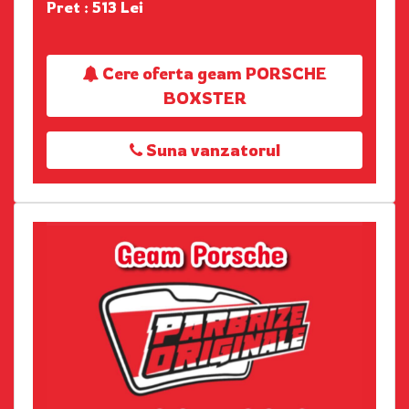
Pret : 513 Lei
Cere oferta geam PORSCHE
BOXSTER
Suna vanzatorul