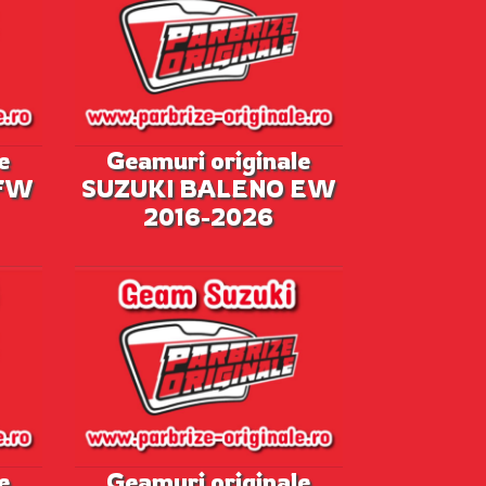
e
Geamuri originale
 FW
SUZUKI BALENO EW
2016-2026
e
Geamuri originale