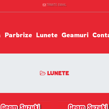
TRIMITE EMAIL
a
Parbrize
Lunete
Geamuri
Cont
LUNETE