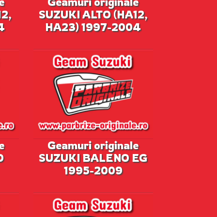
e
Geamuri originale
2,
SUZUKI ALTO (HA12,
4
HA23) 1997-2004
e
Geamuri originale
O
SUZUKI BALENO EG
1995-2009