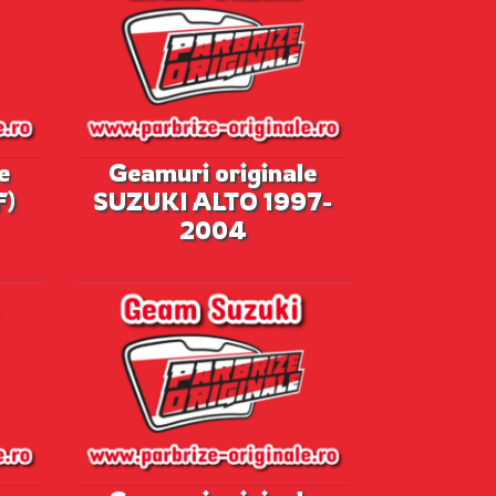
e
Geamuri originale
F)
SUZUKI ALTO 1997-
2004