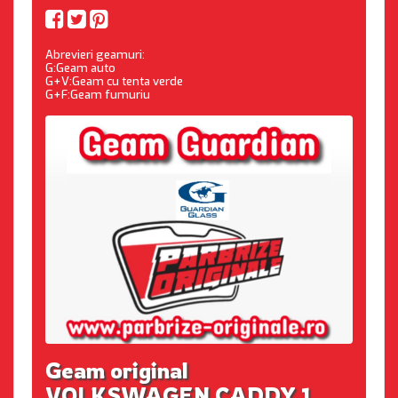
Abrevieri geamuri:
G:Geam auto
G+V:Geam cu tenta verde
G+F:Geam fumuriu
Geam original
VOLKSWAGEN CADDY 1