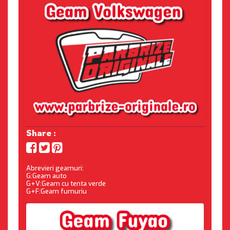
Share :
Abrevieri geamuri:
G:Geam auto
G+V:Geam cu tenta verde
G+F:Geam fumuriu