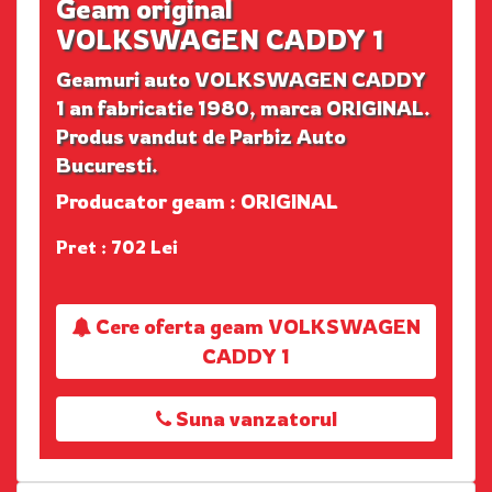
Geam original
VOLKSWAGEN CADDY 1
Geamuri auto VOLKSWAGEN CADDY
1 an fabricatie 1980, marca ORIGINAL.
Produs vandut de Parbiz Auto
Bucuresti.
Producator geam : ORIGINAL
Pret : 702 Lei
Cere oferta geam VOLKSWAGEN
CADDY 1
Suna vanzatorul