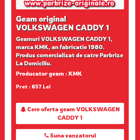
Geam original
VOLKSWAGEN CADDY 1
Geamuri VOLKSWAGEN CADDY 1,
marca KMK, an fabricatie 1980.
Produs comercializat de catre Parbrize
La Domiciliu.
Producator geam : KMK
Pret : 657 Lei
Cere oferta geam VOLKSWAGEN
CADDY 1
Suna vanzatorul