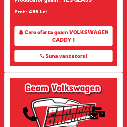
Pret : 495 Lei
Cere oferta geam VOLKSWAGEN
CADDY 1
Suna vanzatorul