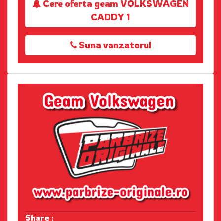
Cere oferta geam VOLKSWAGEN
CADDY 1
Suna vanzatorul
Share :