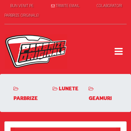
BUN VENIT PE
TRIMITE EMAIL
COLABORATORI
PARBRIZE ORIGINALE!
LUNETE
PARBRIZE
GEAMURI