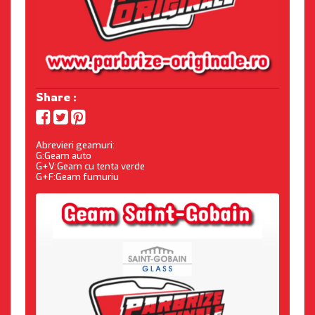
Share :
Abrevieri geamuri:
G:Geam auto
G+V:Geam cu tenta verde
G+F:Geam fumuriu