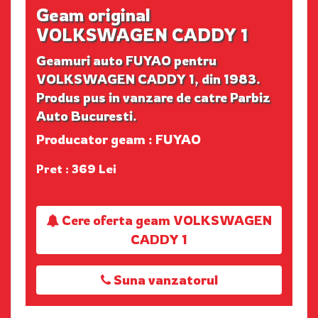
Geam original
VOLKSWAGEN CADDY 1
Geamuri auto FUYAO pentru
VOLKSWAGEN CADDY 1, din 1983.
Produs pus in vanzare de catre Parbiz
Auto Bucuresti.
Producator geam : FUYAO
Pret : 369 Lei
Cere oferta geam VOLKSWAGEN
CADDY 1
Suna vanzatorul