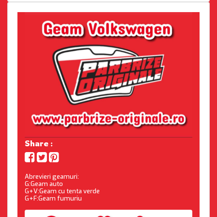
Share :
Abrevieri geamuri:
G:Geam auto
G+V:Geam cu tenta verde
G+F:Geam fumuriu