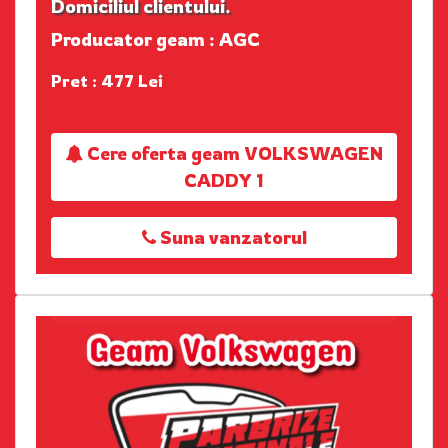
Domiciliul clientului.
Producator geam : AGC
Pret : 477 Lei
Cere oferta geam VOLKSWAGEN
CADDY 1
Suna vanzatorul