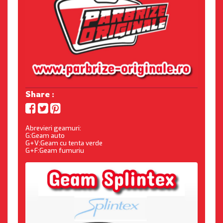
Share :
Abrevieri geamuri:
G:Geam auto
G+V:Geam cu tenta verde
G+F:Geam fumuriu