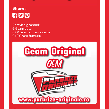
Share :
Abrevieri geamuri:
G:Geam auto
G+V:Geam cu tenta verde
G+F:Geam fumuriu