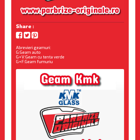
Share :
Abrevieri geamuri:
G:Geam auto
G+V:Geam cu tenta verde
G+F:Geam fumuriu