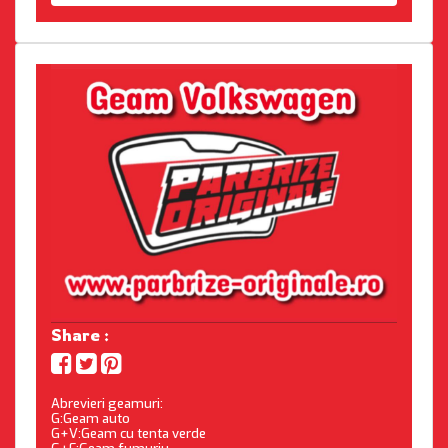
Share :
Abrevieri geamuri:
G:Geam auto
G+V:Geam cu tenta verde