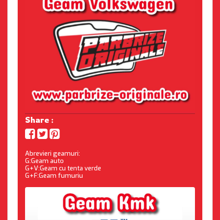
Share :
Abrevieri geamuri:
G:Geam auto
G+V:Geam cu tenta verde
G+F:Geam fumuriu