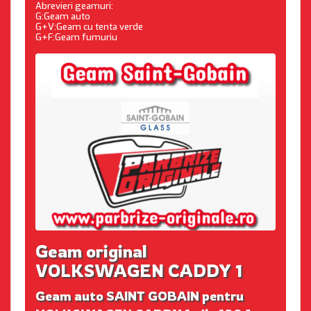
Abrevieri geamuri:
G:Geam auto
G+V:Geam cu tenta verde
G+F:Geam fumuriu
Geam original
VOLKSWAGEN CADDY 1
Geam auto SAINT GOBAIN pentru