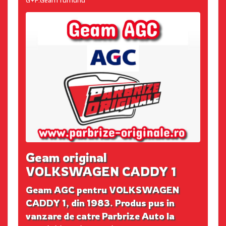
G+F:Geam fumuriu
Geam original
VOLKSWAGEN CADDY 1
Geam AGC pentru VOLKSWAGEN
CADDY 1, din 1983. Produs pus in
vanzare de catre Parbrize Auto la