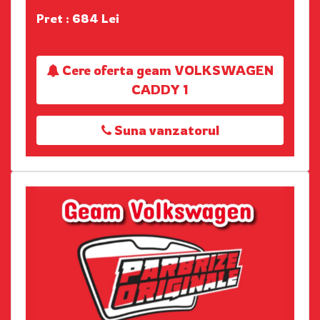
Pret : 684 Lei
Cere oferta geam VOLKSWAGEN
CADDY 1
Suna vanzatorul