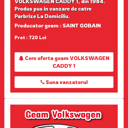
VOLKSWAGEN CADDY 1, din 1984.
Produs pus in vanzare de catre
Parbrize La Domiciliu.
Producator geam : SAINT GOBAIN
Pret : 720 Lei
Cere oferta geam VOLKSWAGEN
CADDY 1
Suna vanzatorul