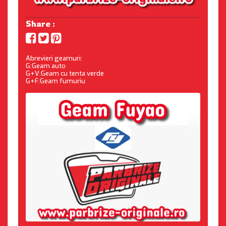
Share :
Abrevieri geamuri:
G:Geam auto
G+V:Geam cu tenta verde
G+F:Geam fumuriu