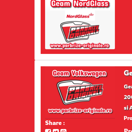
G
Ge
200
si 
Pr
Share :
Pr