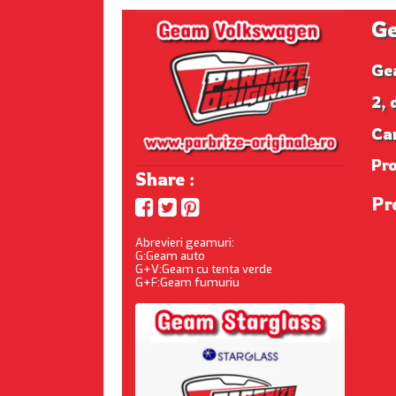
G
Ge
2, 
Ca
Pr
Share :
Pr
Abrevieri geamuri:
G:Geam auto
G+V:Geam cu tenta verde
G+F:Geam fumuriu