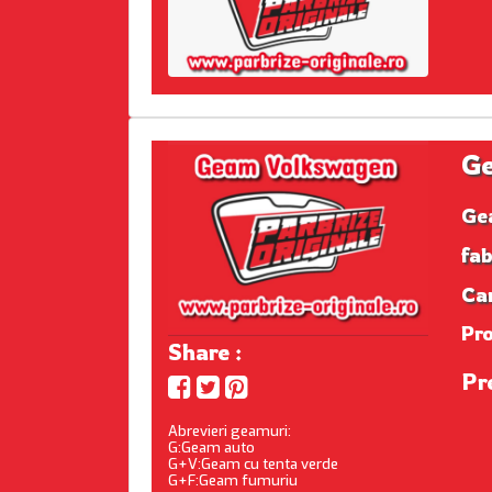
G
Ge
fab
Ca
Pr
Share :
Pre
Abrevieri geamuri:
G:Geam auto
G+V:Geam cu tenta verde
G+F:Geam fumuriu