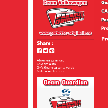
Ge
CAD
Par
Pr
Pr
Share :
Abrevieri geamuri:
G:Geam auto
G+V:Geam cu tenta verde
G+F:Geam fumuriu