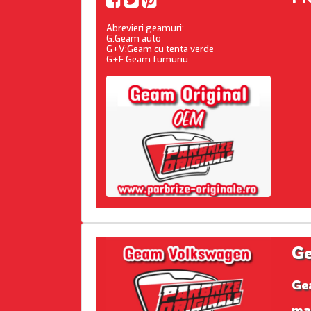
Abrevieri geamuri:
G:Geam auto
G+V:Geam cu tenta verde
G+F:Geam fumuriu
G
Ge
ma