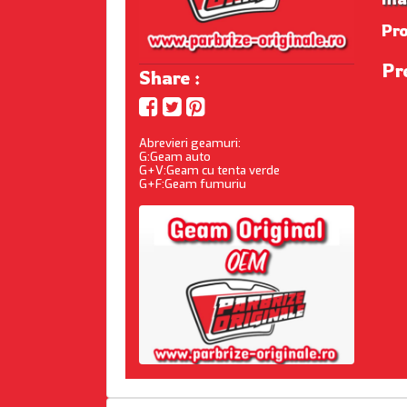
Pr
Pr
Share :
Abrevieri geamuri:
G:Geam auto
G+V:Geam cu tenta verde
G+F:Geam fumuriu