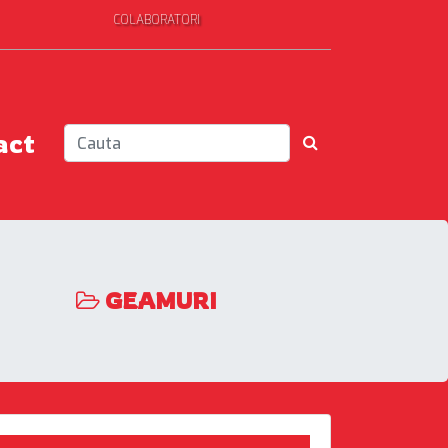
COLABORATORI
act
GEAMURI