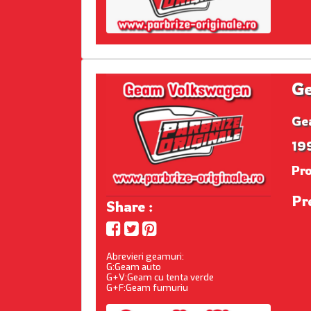
G
Ge
199
Pr
Pr
Share :
Abrevieri geamuri:
G:Geam auto
G+V:Geam cu tenta verde
G+F:Geam fumuriu