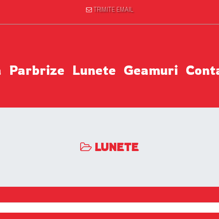
TRIMITE EMAIL
a
Parbrize
Lunete
Geamuri
Cont
LUNETE