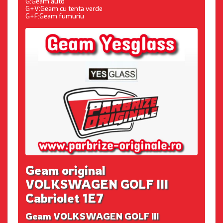
G:Geam auto
G+V:Geam cu tenta verde
G+F:Geam fumuriu
Geam original
VOLKSWAGEN GOLF III
Cabriolet 1E7
Geam VOLKSWAGEN GOLF III