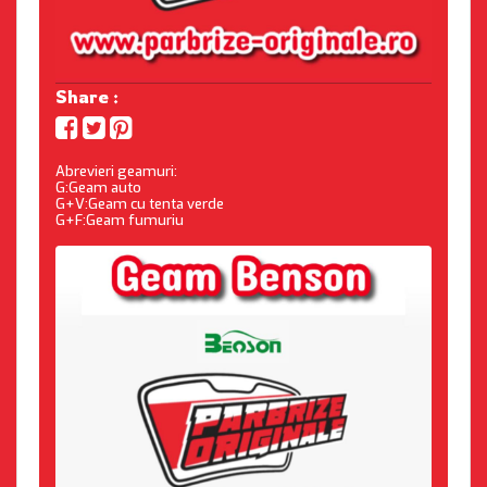
Share :
Abrevieri geamuri:
G:Geam auto
G+V:Geam cu tenta verde
G+F:Geam fumuriu