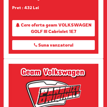
Pret : 432 Lei
Cere oferta geam VOLKSWAGEN
GOLF III Cabriolet 1E7
Suna vanzatorul