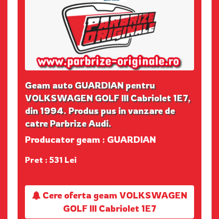
Geam auto GUARDIAN pentru
VOLKSWAGEN GOLF III Cabriolet 1E7,
din 1994. Produs pus in vanzare de
catre Parbrize Audi.
Producator geam : GUARDIAN
Pret : 531 Lei
Cere oferta geam VOLKSWAGEN
GOLF III Cabriolet 1E7