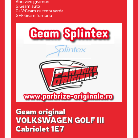
Abrevieri geamuri:
G:Geam auto
G+V:Geam cu tenta verde
G+F:Geam fumuriu
Geam original
VOLKSWAGEN GOLF III
Cabriolet 1E7