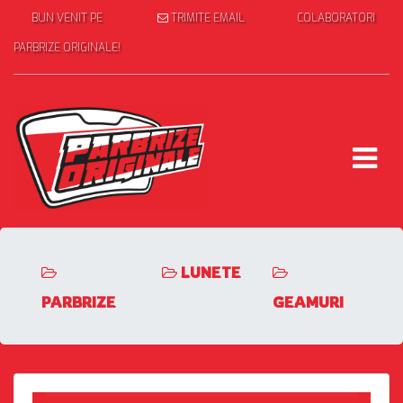
BUN VENIT PE
TRIMITE EMAIL
COLABORATORI
PARBRIZE ORIGINALE!
LUNETE
PARBRIZE
GEAMURI