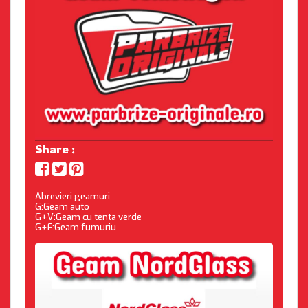
Share :
Abrevieri geamuri:
G:Geam auto
G+V:Geam cu tenta verde
G+F:Geam fumuriu