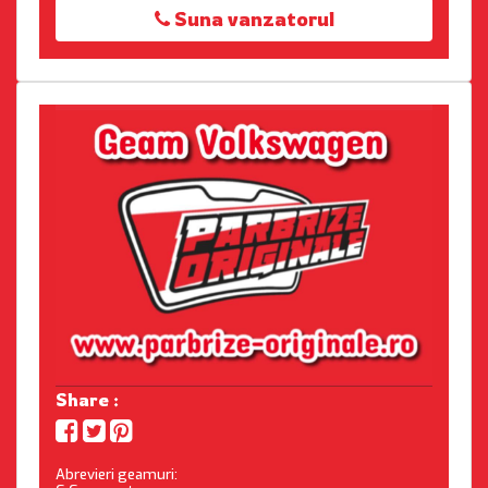
Suna vanzatorul
Share :
Abrevieri geamuri: