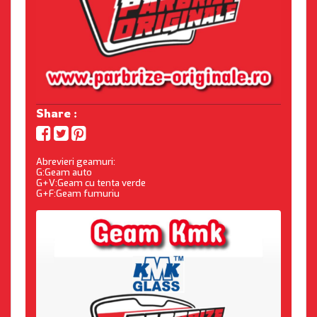
Share :
Abrevieri geamuri:
G:Geam auto
G+V:Geam cu tenta verde
G+F:Geam fumuriu