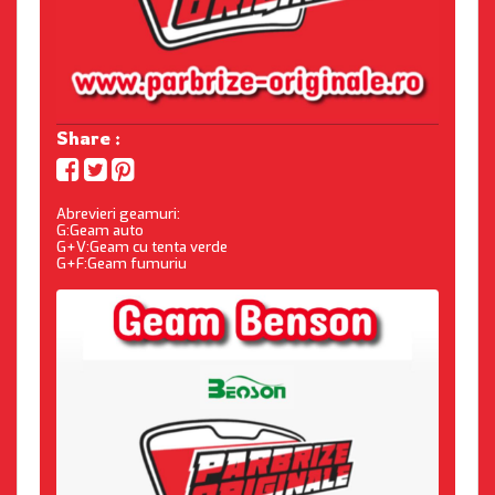
Share :
Abrevieri geamuri:
G:Geam auto
G+V:Geam cu tenta verde
G+F:Geam fumuriu