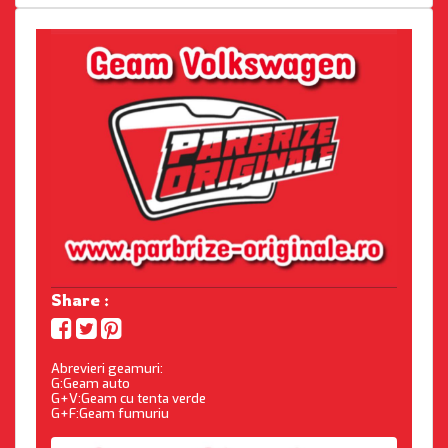
Share :
Abrevieri geamuri:
G:Geam auto
G+V:Geam cu tenta verde
G+F:Geam fumuriu