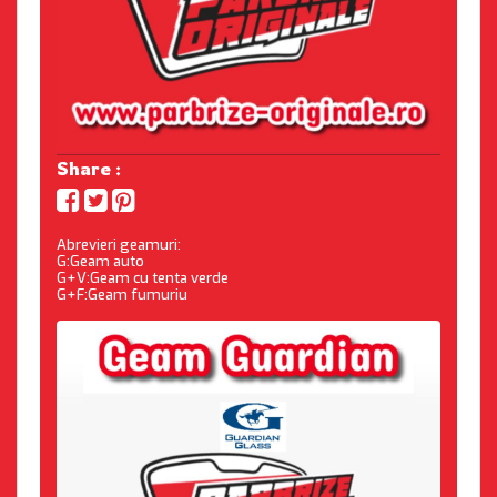
Share :
Abrevieri geamuri:
G:Geam auto
G+V:Geam cu tenta verde
G+F:Geam fumuriu