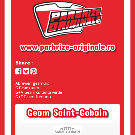
Share :
Abrevieri geamuri:
G:Geam auto
G+V:Geam cu tenta verde
G+F:Geam fumuriu