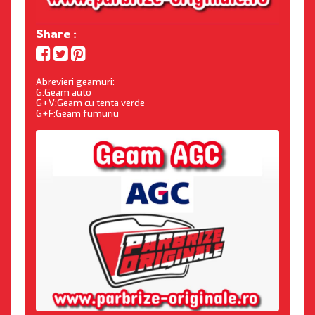
Share :
Abrevieri geamuri:
G:Geam auto
G+V:Geam cu tenta verde
G+F:Geam fumuriu