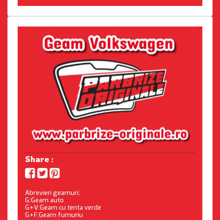
Share :
Abrevieri geamuri:
G:Geam auto
G+V:Geam cu tenta verde
G+F:Geam fumuriu