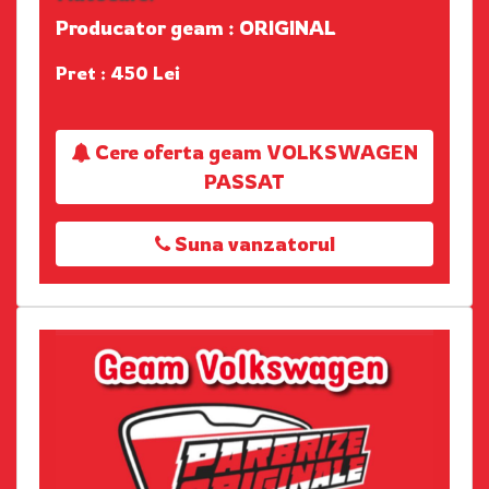
Producator geam : ORIGINAL
Pret : 450 Lei
Cere oferta geam VOLKSWAGEN
PASSAT
Suna vanzatorul