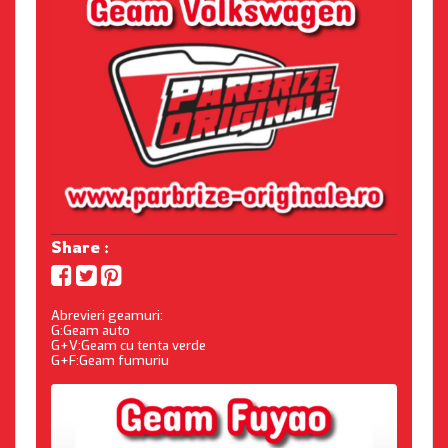
Share :
Abrevieri geamuri:
G:Geam auto
G+V:Geam cu tenta verde
G+F:Geam fumuriu