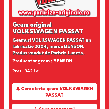
Geam original
VOLKSWAGEN PASSAT
Geamuri VOLKSWAGEN PASSAT an
fabricatie 2004, marca BENSON.
Produs vandut de Parbriz Luneta.
Producator geam : BENSON
Pret : 342 Lei
Cere oferta geam VOLKSWAGEN
PASSAT
Suna vanzatorul