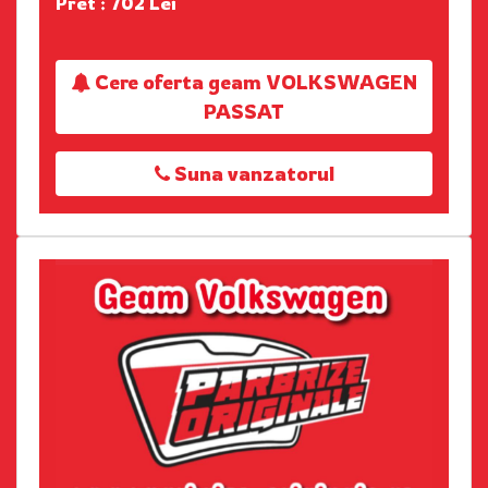
Pret : 702 Lei
Cere oferta geam VOLKSWAGEN
PASSAT
Suna vanzatorul