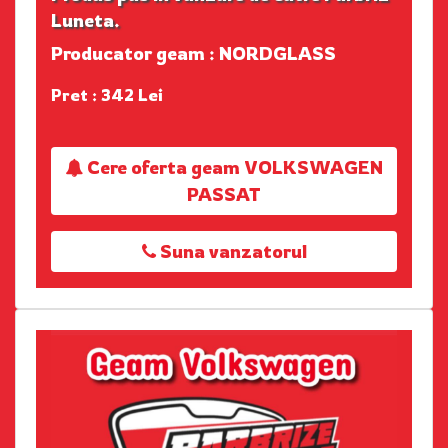
Luneta.
Producator geam : NORDGLASS
Pret : 342 Lei
Cere oferta geam VOLKSWAGEN
PASSAT
Suna vanzatorul