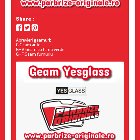
Share :
Abrevieri geamuri:
G:Geam auto
G+V:Geam cu tenta verde
G+F:Geam fumuriu