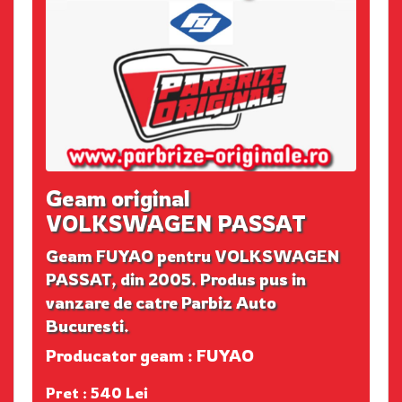
Geam original
VOLKSWAGEN PASSAT
Geam FUYAO pentru VOLKSWAGEN
PASSAT, din 2005. Produs pus in
vanzare de catre Parbiz Auto
Bucuresti.
Producator geam : FUYAO
Pret : 540 Lei