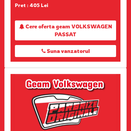
Pret : 405 Lei
Cere oferta geam VOLKSWAGEN
PASSAT
Suna vanzatorul