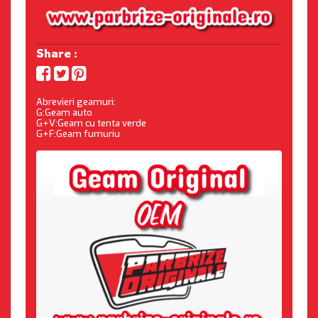
Share :
Abrevieri geamuri:
G:Geam auto
G+V:Geam cu tenta verde
G+F:Geam fumuriu