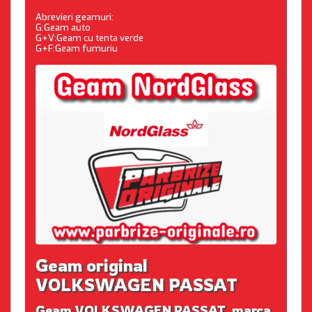
Abrevieri geamuri:
G:Geam auto
G+V:Geam cu tenta verde
G+F:Geam fumuriu
Geam original
VOLKSWAGEN PASSAT
Geam VOLKSWAGEN PASSAT, marca