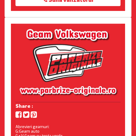
Share :
Abrevieri geamuri:
G:Geam auto
G+V:Geam cu tenta verde