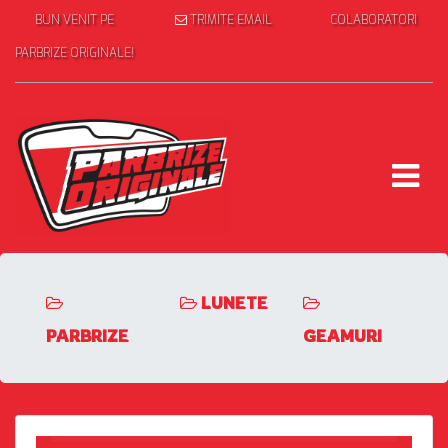
BUN VENIT PE
TRIMITE EMAIL
COLABORATORI
PARBRIZE ORIGINALE!
LUNETE
PARBRIZE
GEAMURI