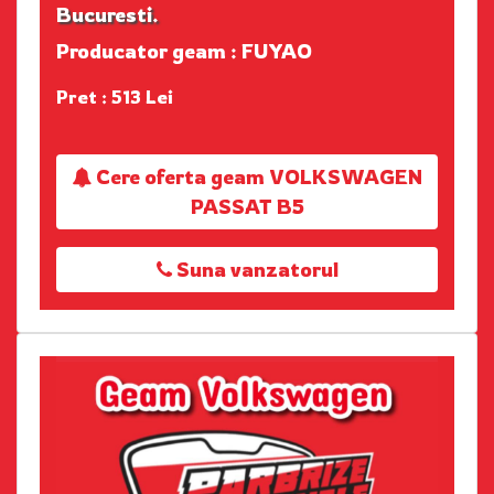
Bucuresti.
Producator geam : FUYAO
Pret : 513 Lei
Cere oferta geam VOLKSWAGEN
PASSAT B5
Suna vanzatorul