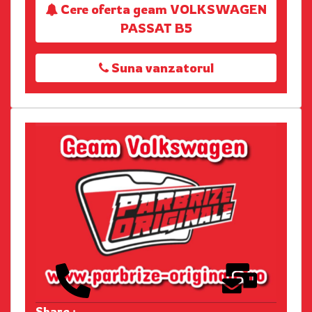
Cere oferta geam VOLKSWAGEN
PASSAT B5
Suna vanzatorul
Share :