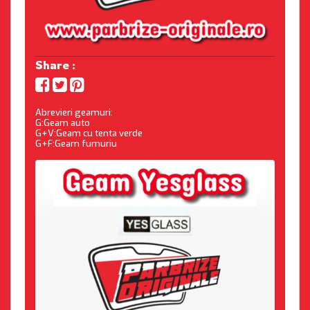
Share :
Abrevieri geamuri:
G:Geam auto
G+V:Geam cu tenta verde
G+F:Geam fumuriu