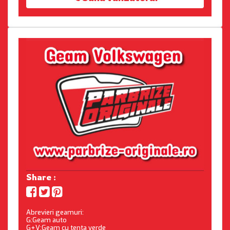
Share :
Abrevieri geamuri:
G:Geam auto
G+V:Geam cu tenta verde