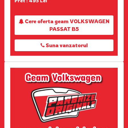
Pret : 495 Lei
Cere oferta geam VOLKSWAGEN
PASSAT B5
Suna vanzatorul