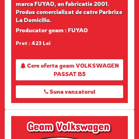
marca FUYAO, an fabricatie 2001.
Produs comercializat de catre Parbrize
La Domiciliu.
Producator geam : FUYAO
Pret : 423 Lei
Cere oferta geam VOLKSWAGEN
PASSAT B5
Suna vanzatorul