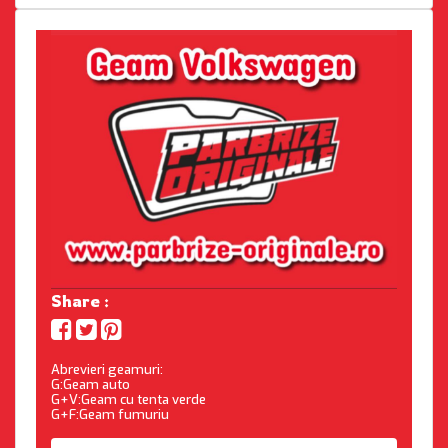
Share :
Abrevieri geamuri:
G:Geam auto
G+V:Geam cu tenta verde
G+F:Geam fumuriu