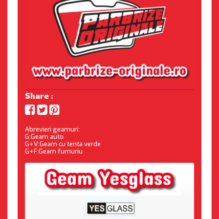
Share :
Abrevieri geamuri:
G:Geam auto
G+V:Geam cu tenta verde
G+F:Geam fumuriu