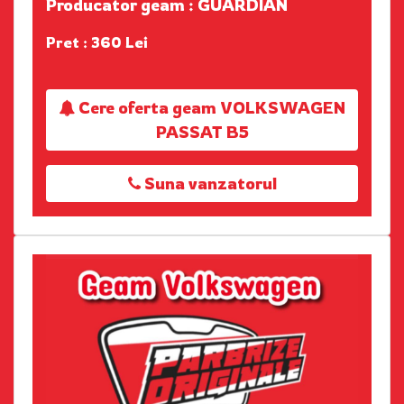
Producator geam : GUARDIAN
Pret : 360 Lei
Cere oferta geam VOLKSWAGEN
PASSAT B5
Suna vanzatorul