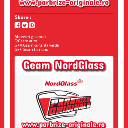
Share :
Abrevieri geamuri:
G:Geam auto
G+V:Geam cu tenta verde
G+F:Geam fumuriu