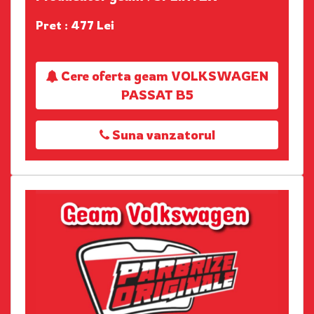
Pret : 477 Lei
Cere oferta geam VOLKSWAGEN
PASSAT B5
Suna vanzatorul