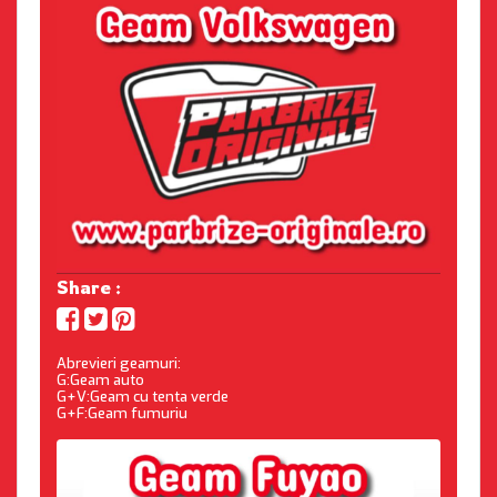
Share :
Abrevieri geamuri:
G:Geam auto
G+V:Geam cu tenta verde
G+F:Geam fumuriu