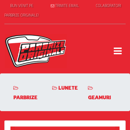
BUN VENIT PE
TRIMITE EMAIL
COLABORATORI
PARBRIZE ORIGINALE!
LUNETE
PARBRIZE
GEAMURI