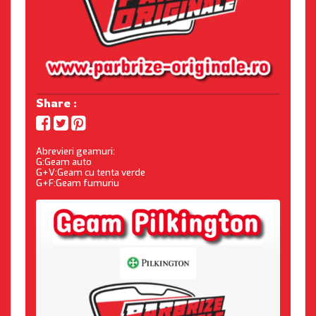
Share :
Abrevieri geamuri:
G:Geam auto
G+V:Geam cu tenta verde
G+F:Geam fumuriu