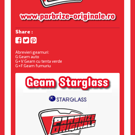
Share :
Abrevieri geamuri:
G:Geam auto
G+V:Geam cu tenta verde
G+F:Geam fumuriu