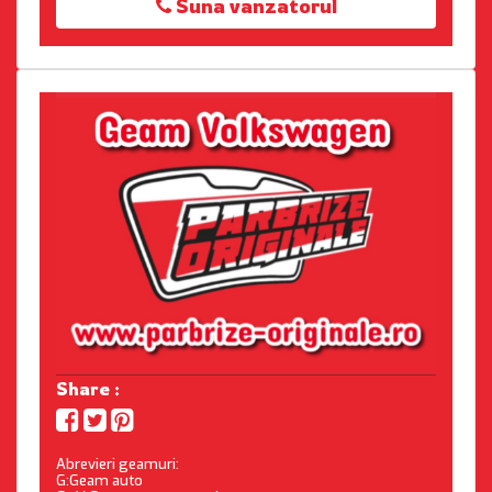
Suna vanzatorul
Share :
Abrevieri geamuri:
G:Geam auto