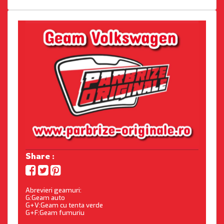
Share :
Abrevieri geamuri:
G:Geam auto
G+V:Geam cu tenta verde
G+F:Geam fumuriu