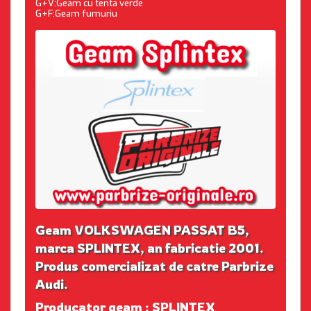
G+V:Geam cu tenta verde
G+F:Geam fumuriu
Geam VOLKSWAGEN PASSAT B5,
marca SPLINTEX, an fabricatie 2001.
Produs comercializat de catre Parbrize
Audi.
Producator geam : SPLINTEX