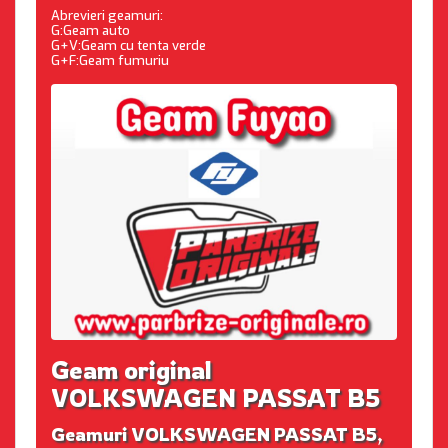
Abrevieri geamuri:
G:Geam auto
G+V:Geam cu tenta verde
G+F:Geam fumuriu
Geam original
VOLKSWAGEN PASSAT B5
Geamuri VOLKSWAGEN PASSAT B5,