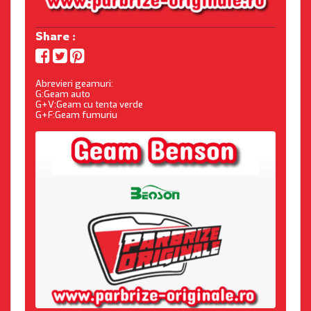
Share :
Abrevieri geamuri:
G:Geam auto
G+V:Geam cu tenta verde
G+F:Geam fumuriu