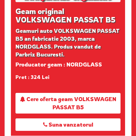
Geam original
VOLKSWAGEN PASSAT B5
Geamuri auto VOLKSWAGEN PASSAT
B5 an fabricatie 2003, marca
NORDGLASS. Produs vandut de
Parbriz Bucuresti.
Producator geam : NORDGLASS
Pret : 324 Lei
Cere oferta geam VOLKSWAGEN
PASSAT B5
Suna vanzatorul