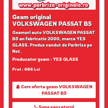
Geam original
VOLKSWAGEN PASSAT B5
Geamuri auto VOLKSWAGEN PASSAT
B5 an fabricatie 2000, marca YES
GLASS. Produs vandut de Parbrize pe
Net.
Producator geam : YES GLASS
Pret : 666 Lei
Cere oferta geam VOLKSWAGEN
PASSAT B5
Suna vanzatorul